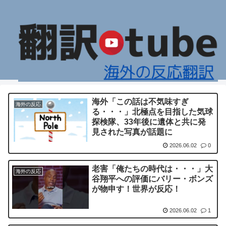
海外「この話は不気味すぎ
海外の反応
る・・・」北極点を目指した気球
探検隊、33年後に遺体と共に発
見された写真が話題に
2026.06.02
0
老害「俺たちの時代は・・・」大
海外の反応
谷翔平への評価にバリー・ボンズ
が物申す！世界が反応！
2026.06.02
1