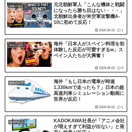
元北朝鮮軍人「こんな機体と戦闘
海外の反応
になったら勝ち目はない・・・」
北朝鮮出身者が米空軍攻撃機A-
10に初めて反応！
2026.06.02
1
海外「日本人がスペイン料理を初
海外の反応
体験した反応が可愛すぎるw」ス
ペイン人たちが大興奮！
2026.06.02
0
海外「もし日本の電車が時速
海外の反応
1,330kmで走ったら？」日本の超
高速列車シミュレーション動画に
世界が反応！
2026.06.02
1
KADOKAWA社長が「アニメ会社
海外の反応
が増えすぎて利益が出ない」と発