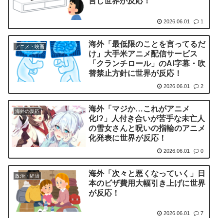
言し世界が反応！
2026.06.01
1
海外「最低限のことを言ってるだ
アニメ・映画
け」大手米アニメ配信サービス
「クランチロール」のAI字幕・吹
替禁止方針に世界が反応！
2026.06.01
2
海外「マジか…これがアニメ
海外の反応
化!?」人付き合いが苦手な未亡人
の雪女さんと呪いの指輪のアニメ
化発表に世界が反応！
2026.06.01
0
海外「次々と悪くなっていく」日
政治・経済
本のビザ費用大幅引き上げに世界
が反応！
2026.06.01
7