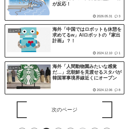
が反応！
2026.05.31
3
海外「中国ではロボットも休憩を
ニュース
求めてるw」AIロボットの『家出
計画』？！
2024.12.10
1
海外「人間動物園みたいな感覚
ニュース
だ…」北朝鮮を見渡せるスタバが
韓国軍事境界線近くにオープン
2024.12.06
8
次のページ