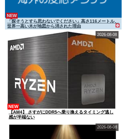
NEW
「探そうとすら思わないでください」高さ116メートル、
世界一高い木が地図から消された理由
2026-08-08
NEW
【AM4】 さすがにDDR5へ乗り換えるタイミング逃し
感が半端ない
2026-08-08