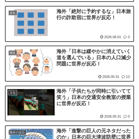
海外「絶対に予約するな」日本旅
文化
行の詐欺宿に世界が反応！
2026.06.01
3
海外「日本は緩やかに消えていく
歴史
道を選んでいる」日本の人口減少
問題に世界が反応！
2026.05.31
13
海外「子供たちが同時に引いてて
文化
笑う」日本の交通安全教室の授業
に世界が反応！
2026.05.31
0
海外「進撃の巨人の元ネタだった
海外の反応
のか」日本の巨大津波防壁に世界