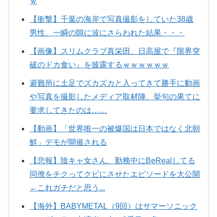
ｗ
【衝撃】千葉の海岸で写真撮影をしていた38歳
男性、一瞬の隙に波にさらわれた結果・・・
【画像】スリムクラブ真栄田、日高屋で『限界突
破のドカ食い』を披露するｗｗｗｗｗｗ
避難所に土足でズカズカと入ってきて勝手に動画
や写真を撮影したメディア取材陣、挙句の果てに
要求してきたのは……
【動画】「世界唯一の被爆国は日本ではなく北朝
鮮」デモが開催される
【悲報】陰キャ女さん、勤務中にBeRealしてる
同僚をチクってクビにさせたエピソードを大公開
←これガチだと思う...
【海外】BABYMETAL（9回）はサマーソニック