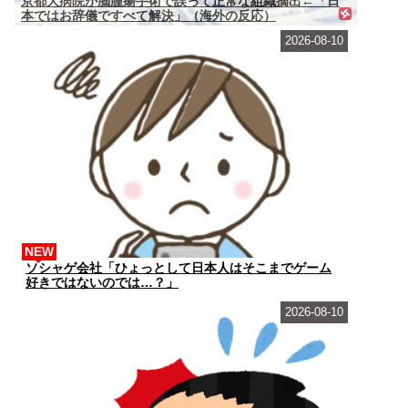
京都大病院が脳腫瘍手術で誤って正常な組織摘出←「日
本ではお辞儀ですべて解決」（海外の反応）
2026-08-10
NEW
ソシャゲ会社「ひょっとして日本人はそこまでゲーム
好きではないのでは…？」
2026-08-10