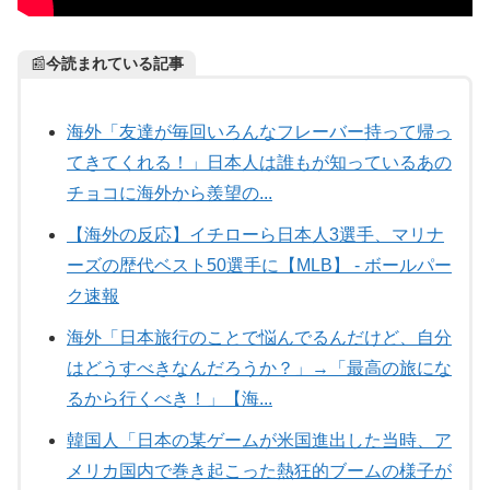
📰
今読まれている記事
海外「友達が毎回いろんなフレーバー持って帰っ
てきてくれる！」日本人は誰もが知っているあの
チョコに海外から羨望の...
【海外の反応】イチローら日本人3選手、マリナ
ーズの歴代ベスト50選手に【MLB】 - ボールパー
ク速報
海外「日本旅行のことで悩んでるんだけど、自分
はどうすべきなんだろうか？」→「最高の旅にな
るから行くべき！」【海...
韓国人「日本の某ゲームが米国進出した当時、ア
メリカ国内で巻き起こった熱狂的ブームの様子が