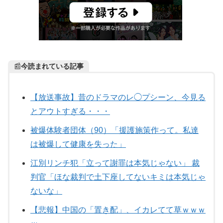
📰
今読まれている記事
【放送事故】昔のドラマのレ◯プシーン、今見る
とアウトすぎる・・・
被爆体験者団体（90）「援護施策作って。私達
は被爆して健康を失った」
江別リンチ犯「立って謝罪は本気じゃない」 裁
判官「ほな裁判で土下座してないキミは本気じゃ
ないな」
【悲報】中国の「置き配」、イカレてて草ｗｗｗ