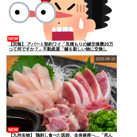
NEW
【悲報】 アパート契約ワイ「見積もりの鍵交換費20万
って何ですか？」不動産屋「鍵を新しい物に交換し
た...
2026-08-10
NEW
【九州名物】 鶏刺し食べた医師、全身麻痺へ…「死ん