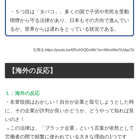
・５つ目は「タバコ」。多くの国で子供や市民を受動
喫煙から守る法律があり、日本もその方向で進んでい
るが、世界からは遅れをとっている状況である。
引用元:https://youtu.be/0RoA5QEm8fc?si=N6vsI9eiSUdqxTjI
【海外の反応】
１：海外の反応
・名誉毀損はおかしい！自分が企業と取引しようとした時
に、その企業が評判が良いかどうか、どうやって知れば良
いのさ！
→この法律は、「ブラック企業」という言葉が依然として
労働者の間で頻繁に使われている大きな理由の1つです