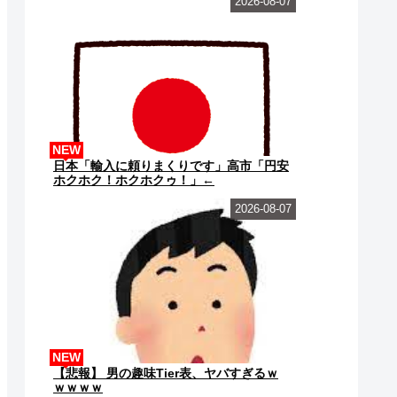
2026-08-07
NEW
日本「輸入に頼りまくりです」高市「円安
ホクホク！ホクホクゥ！」←
2026-08-07
NEW
【悲報】 男の趣味Tier表、ヤバすぎるｗ
ｗｗｗｗ