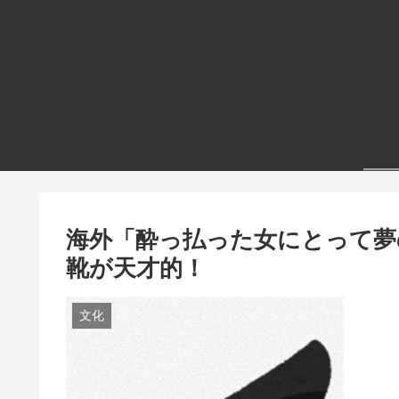
海外「酔っ払った女にとって夢
靴が天才的！
文化