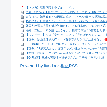
【マンガ】海外病院トラブルファイル
海外「頼むから1回だけでいいから観て！って思う日本アニメ
高市首相、韓国政府と韓国軍に感謝…サウジの日本人退避に協
私の好きな日本語がこれだ←「日本は太っ腹だな」（海外の反
外国人が語る『最も過小評価されている日本食』（海外の反応
海外「二度と日本を離れたくない」 熊本で震度7を体験したドイ
【ワンピース】ゾロ「女だぞ」エネル「見ればわかる」←ここ好
【画像】影山優佳さん(25)、下着姿であたシコが止まらない
N
「住信SBI」が「ドコモの銀行」に変わってうんざりしてるや
【画像】32歳美人さん、漫画グッズの注文キャンセルを43億
【悲報】お前らアニメにわかが過ぎてこのアニメ知らないｗｗ
【GIF動画】宮城の可愛すぎるチアさん、甲子園で発見される
Powered by livedoor 相互RSS