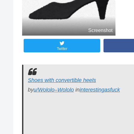
Screenshot
Twitter
Shoes with convertible heels
by
u/Wololo–Wololo
in
interestingasfuck