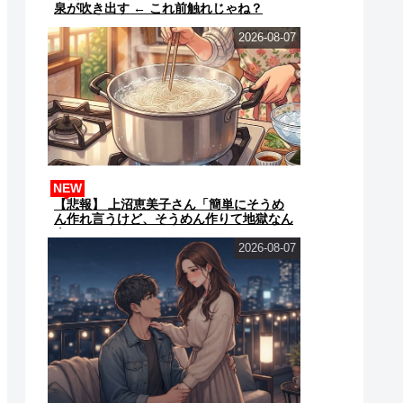
泉が吹き出す ← これ前触れじゃね？
2026-08-07
NEW
【悲報】 上沼恵美子さん「簡単にそうめ
ん作れ言うけど、そうめん作りて地獄なん
よ」
2026-08-07