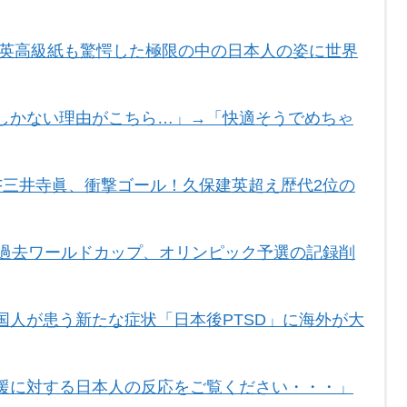
 英高級紙も驚愕した極限の中の日本人の姿に世界
しかない理由がこちら…」→「快適そうでめちゃ
F三井寺眞、衝撃ゴール！久保建英超え歴代2位の
や過去ワールドカップ、オリンピック予選の記録削
国人が患う新たな症状「日本後PTSD」に海外が大
援に対する日本人の反応をご覧ください・・・」