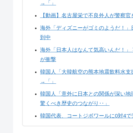
→「」
【動画】名古屋栄で不良外人が警察官
海外「ディズニーがゴミのようだ！」
到中
海外「日本人はなんて気高いんだ！」
が衝撃
韓国人「大韓航空の熊本地震飲料水支
→「」
韓国人「意外に日本との関係が深い地
驚くべき歴史のつながり‥」
韓国代表、コートジボワールに0対4で