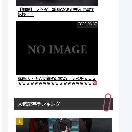
【朗報】 マツダ、新型CX-5が売れて黒字
転換！！
2026-08-07
移民ベトナム女達の宅飲み、レベチｗｗｗ
ｗｗｗｗｗｗｗｗｗｗｗｗｗｗｗｗｗｗｗ
ｗｗ
人気記事ランキング