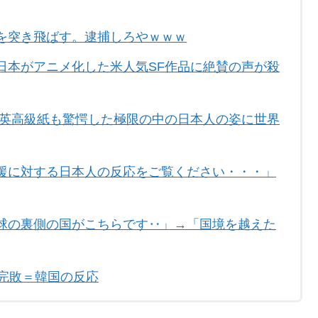
を突き飛ばす。逮捕しろやｗｗｗ
日本がアニメ化した米人気SF作品に絶賛の声が殺
 英高級紙も驚愕した極限の中の日本人の姿に世界
援に対する日本人の反応をご覧ください・・・」
球の裏側の国がこちらです‥」→「国境を越えた
完敗＝韓国の反応