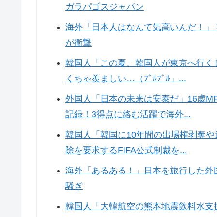
ガラパゴスジャパン
海外「日本人はなんて気高いんだ！」
が衝撃
韓国人「この夏、韓国人が東京へ行く
くちゃ羨ましい…（ﾌﾞﾙﾌﾞﾙ」...
外国人「日本の未来は安泰だ」16歳M
記録！3得点に絡む活躍で海外...
韓国人「韓国に10年間の出場権剥奪
除を要求するFIFA公式制裁を...
海外「あるある！」日本を旅行した外
騒ぎ
韓国人「大韓航空の熊本地震飲料水支