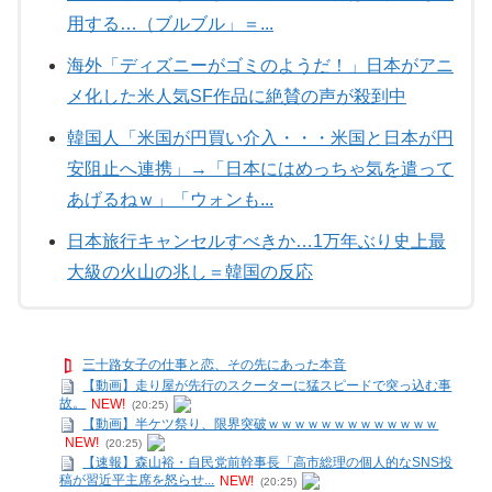
用する…（ブルブル」＝...
海外「ディズニーがゴミのようだ！」日本がアニ
メ化した米人気SF作品に絶賛の声が殺到中
韓国人「米国が円買い介入・・・米国と日本が円
安阻止へ連携」→「日本にはめっちゃ気を遣って
あげるねｗ」「ウォンも...
日本旅行キャンセルすべきか…1万年ぶり史上最
大級の火山の兆し＝韓国の反応
三十路女子の仕事と恋、その先にあった本音
【動画】走り屋が先行のスクーターに猛スピードで突っ込む事
故。
NEW!
(20:25)
【動画】半ケツ祭り、限界突破ｗｗｗｗｗｗｗｗｗｗｗｗｗ
NEW!
(20:25)
【速報】森山裕・自民党前幹事長「高市総理の個人的なSNS投
稿が習近平主席を怒らせ...
NEW!
(20:25)