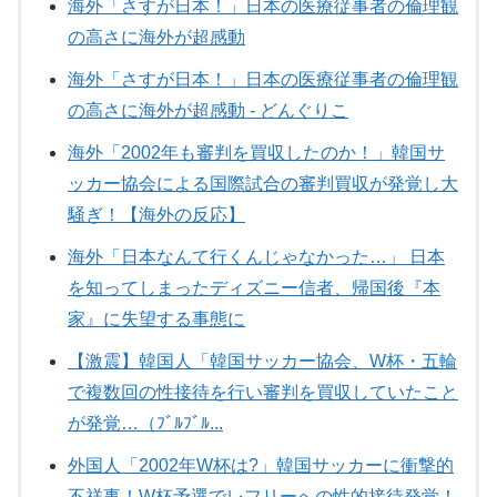
海外「さすが日本！」日本の医療従事者の倫理観
の高さに海外が超感動
海外「さすが日本！」日本の医療従事者の倫理観
の高さに海外が超感動 - どんぐりこ
海外「2002年も審判を買収したのか！」韓国サ
ッカー協会による国際試合の審判買収が発覚し大
騒ぎ！【海外の反応】
海外「日本なんて行くんじゃなかった…」 日本
を知ってしまったディズニー信者、帰国後『本
家』に失望する事態に
【激震】韓国人「韓国サッカー協会、W杯・五輪
で複数回の性接待を行い審判を買収していたこと
が発覚…（ﾌﾞﾙﾌﾞﾙ...
外国人「2002年W杯は?」韓国サッカーに衝撃的
不祥事！W杯予選でレフリーへの性的接待発覚！