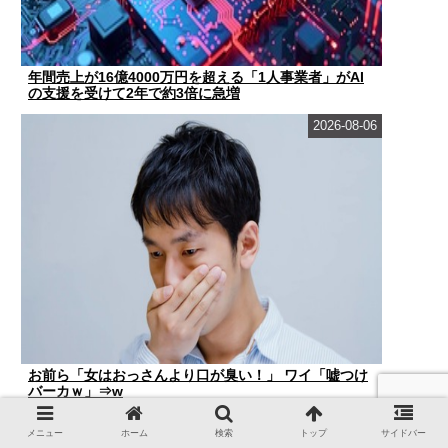
年間売上が16億4000万円を超える「1人事業者」がAI
の支援を受けて2年で約3倍に急増
2026-08-06
お前ら「女はおっさんより口が臭い！」 ワイ「嘘つけ
バーカｗ」⇒w
2026-08-06
メニュー
ホーム
検索
トップ
サイドバー