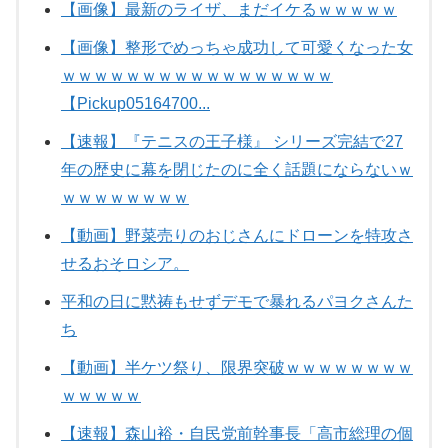
【画像】最新のライザ、まだイケるｗｗｗｗｗ
【画像】整形でめっちゃ成功して可愛くなった女
ｗｗｗｗｗｗｗｗｗｗｗｗｗｗｗｗｗ
【Pickup05164700...
【速報】『テニスの王子様』 シリーズ完結で27
年の歴史に幕を閉じたのに全く話題にならないｗ
ｗｗｗｗｗｗｗｗ
【動画】野菜売りのおじさんにドローンを特攻さ
せるおそロシア。
平和の日に黙祷もせずデモで暴れるパヨクさんた
ち
【動画】半ケツ祭り、限界突破ｗｗｗｗｗｗｗｗ
ｗｗｗｗｗ
【速報】森山裕・自民党前幹事長「高市総理の個