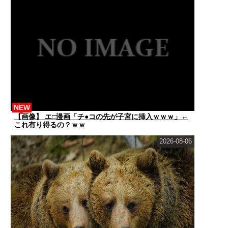
NEW
【画像】 エ□漫画「チ●コの先が子宮に挿入ｗｗｗ」←
これ有り得るの？ｗｗ
2026-08-06