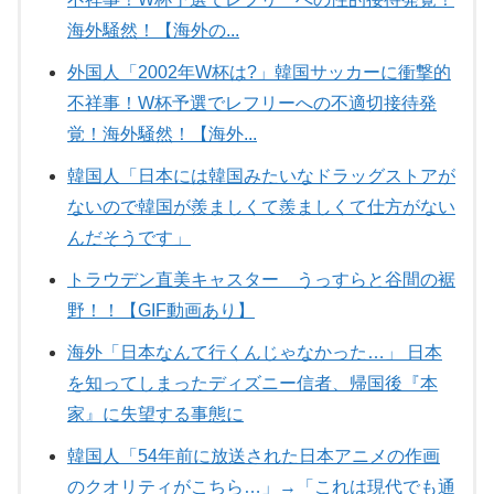
海外騒然！【海外の...
外国人「2002年W杯は?」韓国サッカーに衝撃的
不祥事！W杯予選でレフリーへの不適切接待発
覚！海外騒然！【海外...
韓国人「日本には韓国みたいなドラッグストアが
ないので韓国が羨ましくて羨ましくて仕方がない
んだそうです」
トラウデン直美キャスター うっすらと谷間の裾
野！！【GIF動画あり】
海外「日本なんて行くんじゃなかった…」 日本
を知ってしまったディズニー信者、帰国後『本
家』に失望する事態に
韓国人「54年前に放送された日本アニメの作画
のクオリティがこちら…」→「これは現代でも通