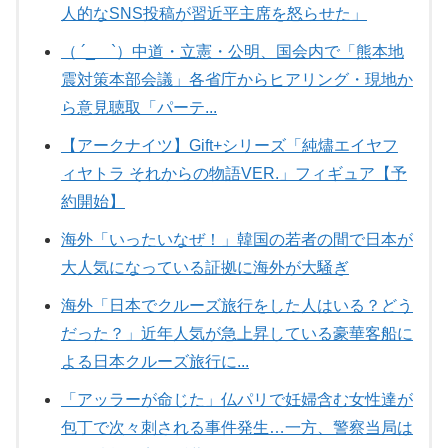
人的なSNS投稿が習近平主席を怒らせた」
（ ´_ゝ`）中道・立憲・公明、国会内で「熊本地
震対策本部会議」各省庁からヒアリング・現地か
ら意見聴取「パーテ...
【アークナイツ】Gift+シリーズ「純燼エイヤフ
ィヤトラ それからの物語VER.」フィギュア【予
約開始】
海外「いったいなぜ！」韓国の若者の間で日本が
大人気になっている証拠に海外が大騒ぎ
海外「日本でクルーズ旅行をした人はいる？どう
だった？」近年人気が急上昇している豪華客船に
よる日本クルーズ旅行に...
「アッラーが命じた」仏パリで妊婦含む女性達が
包丁で次々刺される事件発生…一方、警察当局は