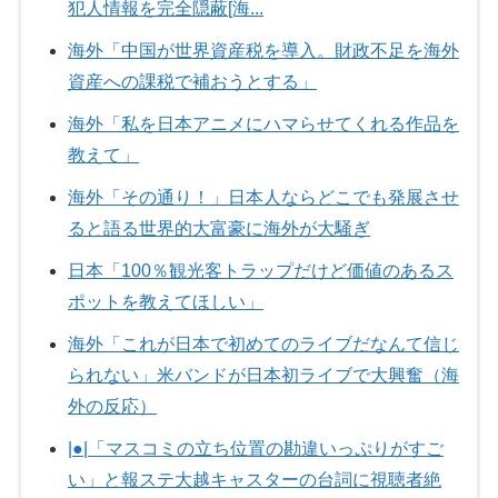
犯人情報を完全隠蔽[海...
海外「中国が世界資産税を導入。財政不足を海外
資産への課税で補おうとする」
海外「私を日本アニメにハマらせてくれる作品を
教えて」
海外「その通り！」日本人ならどこでも発展させ
ると語る世界的大富豪に海外が大騒ぎ
日本「100％観光客トラップだけど価値のあるス
ポットを教えてほしい」
海外「これが日本で初めてのライブだなんて信じ
られない」米バンドが日本初ライブで大興奮（海
外の反応）
|●|「マスコミの立ち位置の勘違いっぷりがすご
い」と報ステ大越キャスターの台詞に視聴者絶