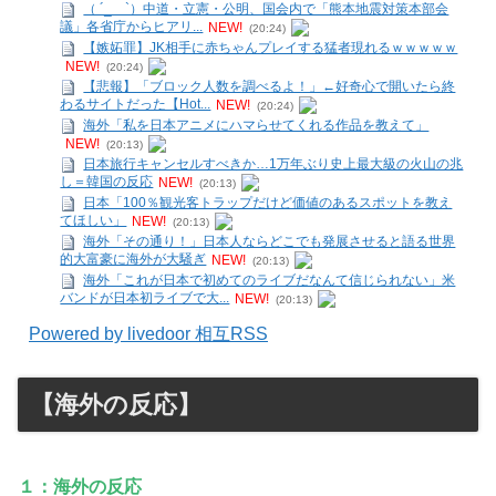
（ ´_ゝ`）中道・立憲・公明、国会内で「熊本地震対策本部会
議」各省庁からヒアリ...
NEW!
(20:24)
【嫉妬罪】JK相手に赤ちゃんプレイする猛者現れるｗｗｗｗｗ
NEW!
(20:24)
【悲報】「ブロック人数を調べるよ！」←好奇心で開いたら終
わるサイトだった【Hot...
NEW!
(20:24)
海外「私を日本アニメにハマらせてくれる作品を教えて」
NEW!
(20:13)
日本旅行キャンセルすべきか…1万年ぶり史上最大級の火山の兆
し＝韓国の反応
NEW!
(20:13)
日本「100％観光客トラップだけど価値のあるスポットを教え
てほしい」
NEW!
(20:13)
海外「その通り！」日本人ならどこでも発展させると語る世界
的大富豪に海外が大騒ぎ
NEW!
(20:13)
海外「これが日本で初めてのライブだなんて信じられない」米
バンドが日本初ライブで大...
NEW!
(20:13)
Powered by livedoor 相互RSS
【海外の反応】
１：海外の反応