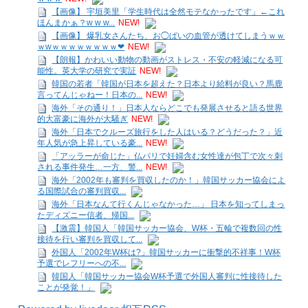
【画像】 宇垣美里「学生時代は全然モテなかったです」←これ
ほんまかぁ？w w w...
NEW!
【画像】 爆乳女さんたち、お◯ぱいの血管が透けてしまうｗｗ
ｗwｗｗｗｗｗｗｗｗ❤
NEW!
【朗報】かわいい動物の動画がストレス・不安の軽減になる可
能性。英大学の研究で実証
NEW!
韓国の若者「韓国が日本を超えた？日本より給料が良い？馬鹿
言ってんじゃねー！日本の...
NEW!
海外「その通り！」日本人ならどこでも発展させると語る世界
的大富豪に海外が大騒ぎ
NEW!
海外「日本でクルーズ旅行をした人はいる？どうだった？」近
年人気が急上昇している豪...
NEW!
「アッラーが命じた」仏パリで妊婦含む女性達が包丁で次々刺
される事件発生…一方、警...
NEW!
海外「2002年も審判を買収したのか！」韓国サッカー協会によ
る国際試合の審判買収...
海外「日本なんて行くんじゃなかった…」 日本を知ってしまっ
たディズニー信者、帰国...
【激震】韓国人「韓国サッカー協会、W杯・五輪で複数回の性
接待を行い審判を買収して...
外国人「2002年W杯は?」韓国サッカーに衝撃的不祥事！W杯
予選でレフリーへの不...
韓国人「韓国サッカー協会W杯予選で外国人審判に性接待した
ことが発覚！」