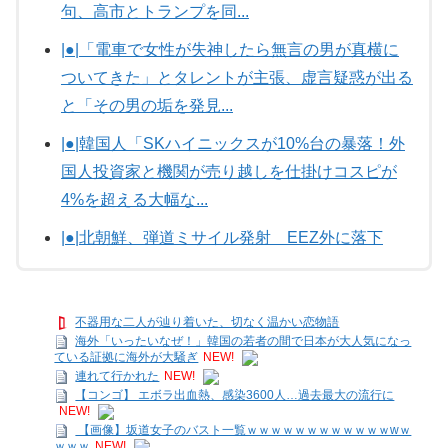
句、高市とトランプを同...
|●|「電車で女性が失神したら無言の男が真横に
ついてきた」とタレントが主張、虚言疑惑が出る
と「その男の垢を発見...
|●|韓国人「SKハイニックスが10%台の暴落！外
国人投資家と機関が売り越しを仕掛けコスピが
4%を超える大幅な...
|●|北朝鮮、弾道ミサイル発射 EEZ外に落下
不器用な二人が辿り着いた、切なく温かい恋物語
海外「いったいなぜ！」韓国の若者の間で日本が大人気になっ
ている証拠に海外が大騒ぎ
NEW!
連れて行かれた
NEW!
【コンゴ】 エボラ出血熱、感染3600人…過去最大の流行に
NEW!
【画像】坂道女子のバスト一覧ｗｗｗｗｗｗｗｗｗｗｗｗwｗ
ｗｗｗ
NEW!