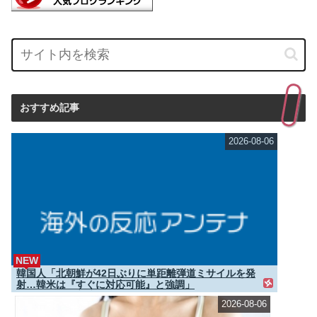
おすすめ記事
2026-08-06
NEW
韓国人「北朝鮮が42日ぶりに単距離弾道ミサイルを発
射…韓米は『すぐに対応可能』と強調」
2026-08-06