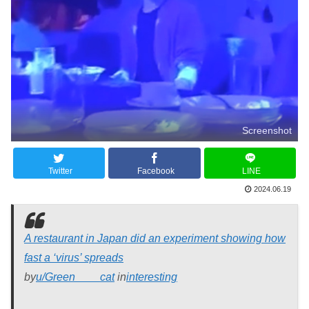
Screenshot
Twitter
Facebook
LINE
2024.06.19
A restaurant in Japan did an experiment showing how
fast a ‘virus’ spreads
by
u/Green____cat
in
interesting