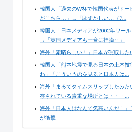
韓国人「過去のW杯で韓国代表がドー
がこちら…」→「恥ずかしい…（ﾌ...
韓国人「日本メディアが2002年ワー
→「英国メディアも一斉に指摘‥」
海外「素晴らしい！」日本が買収した
韓国人「熊本地震で見る日本の土木技
わ」「こういうのを見ると日本人は...
海外「まるでタイムスリップしたみた
存されている貴重な場所とは・・・...
海外「日本人はなんて気高いんだ！」
が衝撃