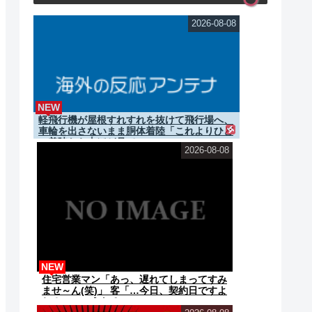
2026-08-08
NEW
軽飛行機が屋根すれすれを抜けて飛行場へ、
車輪を出さないまま胴体着陸「これよりひど
い着陸なら山ほど見て...
2026-08-08
NEW
住宅営業マン「あっ、遅れてしまってすみ
ませ～ん(笑)」 客「…今日、契約日ですよ
ね？」→こうなるｗｗ...