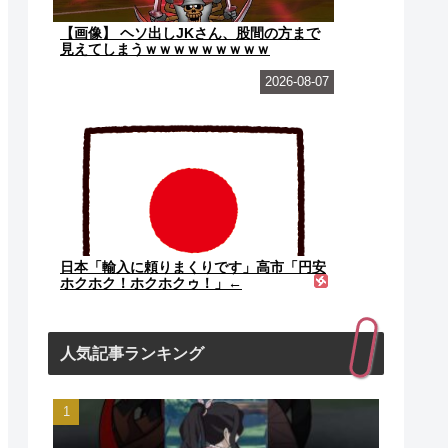
【画像】 ヘソ出しJKさん、股間の方まで
見えてしまうｗｗｗｗｗｗｗｗｗ
2026-08-07
日本「輸入に頼りまくりです」高市「円安
ホクホク！ホクホクゥ！」←
人気記事ランキング