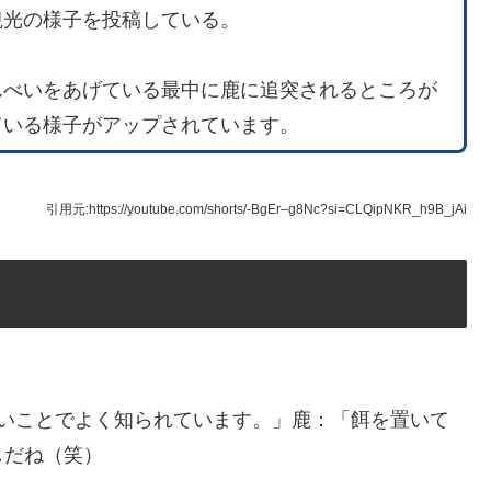
観光の様子を投稿している。
んべいをあげている最中に鹿に追突されるところが
ている様子がアップされています。
引用元:https://youtube.com/shorts/-BgEr–g8Nc?si=CLQipNKR_h9B_jAi
こいことでよく知られています。」鹿：「餌を置いて
じだね（笑）