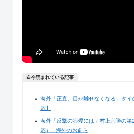
📰
今読まれている記事
海外「正直、目が離せなくなる」タイ
応】
海外「反撃の狼煙には」村上宗隆の第
応） - 海外のお前ら