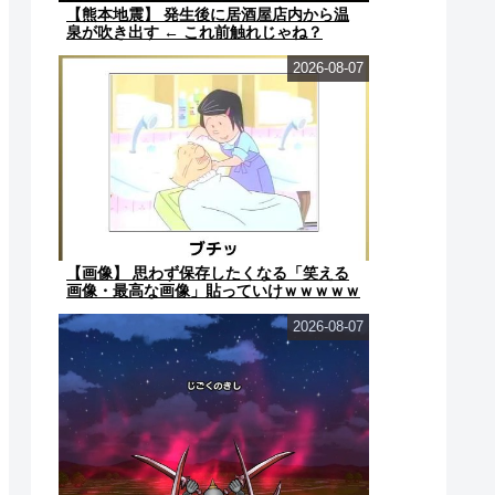
【熊本地震】 発生後に居酒屋店内から温
泉が吹き出す ← これ前触れじゃね？
2026-08-07
【画像】 思わず保存したくなる「笑える
画像・最高な画像」貼っていけｗｗｗｗｗ
2026-08-07