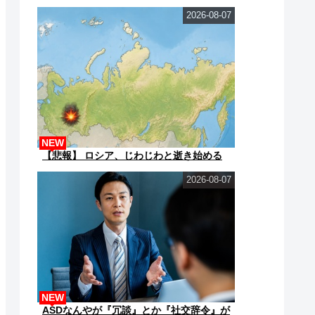
2026-08-07
NEW
【悲報】 ロシア、じわじわと逝き始める
2026-08-07
NEW
ASDなんやが『冗談』とか『社交辞令』が