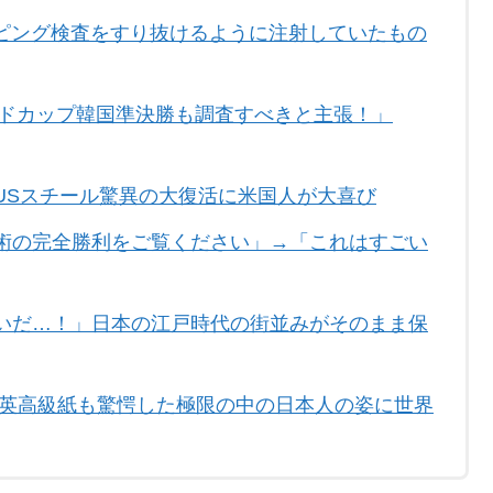
ピング検査をすり抜けるように注射していたもの
ルドカップ韓国準決勝も調査すべきと主張！」
USスチール驚異の大復活に米国人が大喜び
術の完全勝利をご覧ください」→「これはすごい
いだ…！」日本の江戸時代の街並みがそのまま保
 英高級紙も驚愕した極限の中の日本人の姿に世界