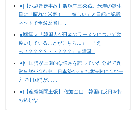
|●|【池袋暴走事故】飯塚幸三88歳、米寿の誕生
日に「晴れて米寿！」「嬉しい」と日記に記載
ネットで全然反省し...
|●|韓国人「韓国人が日本のラーメンについて勘
違いしていることがこちら…」→「え
っ？？？？？？？？？？」＝韓国...
|●|中国勢が圧倒的な強さを誇っていた分野で異
常事態が進行中、日本勢が3人も準決勝に進む一
方で中国勢が……
|●|【産経新聞主張】 佐渡金山 韓国は反日を持
ち込むな