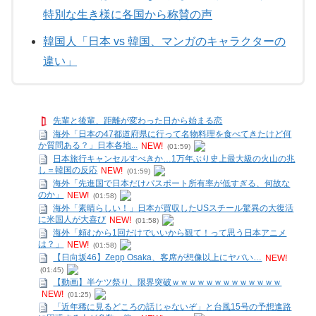
特別な生き様に各国から称賛の声
韓国人「日本 vs 韓国、マンガのキャラクターの
違い」
先輩と後輩、距離が変わった日から始まる恋
海外「日本の47都道府県に行って名物料理を食べてきたけど何
か質問ある？」日本各地...
NEW!
(01:59)
日本旅行キャンセルすべきか…1万年ぶり史上最大級の火山の兆
し＝韓国の反応
NEW!
(01:59)
海外「先進国で日本だけパスポート所有率が低すぎる、何故な
のか」
NEW!
(01:58)
海外「素晴らしい！」日本が買収したUSスチール驚異の大復活
に米国人が大喜び
NEW!
(01:58)
海外「頼むから1回だけでいいから観て！って思う日本アニメ
は？」
NEW!
(01:58)
【日向坂46】Zepp Osaka、客席が想像以上にヤバい…
NEW!
(01:45)
【動画】半ケツ祭り、限界突破ｗｗｗｗｗｗｗｗｗｗｗｗｗ
NEW!
(01:25)
「近年稀に見るどころの話じゃないぞ」と台風15号の予想進路