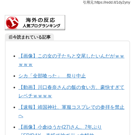
引用元:https://redd.it/1dy2yny
📰
今読まれている記事
【画像】この女の子たちと交尾したいんだがｗｗ
ｗｗｗ
シカ「全部喰った」 祭り中止
【動画】川口春奈さんの飯の食い方、豪快すぎて
レベチｗｗｗｗ
【速報】靖国神社、軍服コスプレでの参拝を禁止
へ
【画像】小倉ゆうか(27)さん、7年ぶり