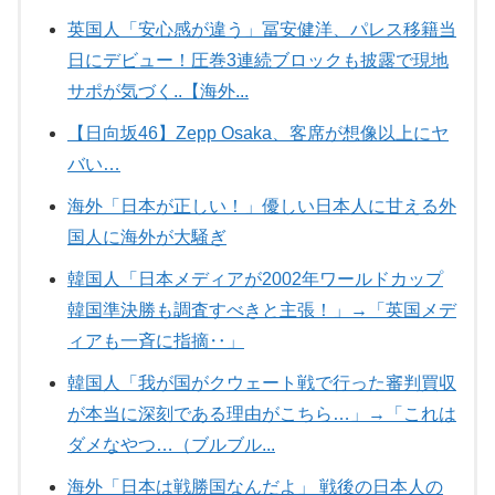
英国人「安心感が違う」冨安健洋、パレス移籍当
日にデビュー！圧巻3連続ブロックも披露で現地
サポが気づく..【海外...
【日向坂46】Zepp Osaka、客席が想像以上にヤ
バい…
海外「日本が正しい！」優しい日本人に甘える外
国人に海外が大騒ぎ
韓国人「日本メディアが2002年ワールドカップ
韓国準決勝も調査すべきと主張！」→「英国メデ
ィアも一斉に指摘‥」
韓国人「我が国がクウェート戦で行った審判買収
が本当に深刻である理由がこちら…」→「これは
ダメなやつ…（ブルブル...
海外「日本は戦勝国なんだよ」 戦後の日本人の