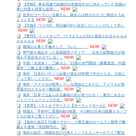
【恐怖】 東名高速で結婚式の衣装合わせに向かっていた夫婦の
車に何度も何度も追突し...
NEW!
近所のコープにいる爺さん、隙あらば他人のカゴに商品を入れ
ようとする
NEW!
【悲報】 ワイ(33)、明日嫁(34)と妊活しないといけなくて辛い
NEW!
【驚愕】 インドネシア、[ドラえもんが16人発見されるｗｗｗｗ
ｗｗｗｗｗ
NEW!
職場の人妻と不倫をして、ついに、、、
NEW!
専門家を舐めきった某国国営メディア、「日本の反撃能力が地
域を不安定化させている」...
NEW!
中国「大洪水！」三峡ダム「13基の水門開放（爆量放流」中国
都市「三峡上流で豪雨！...
NEW!
海外「日本のパチンコ企業が過去10年間で半分となる。日本に
とって良いことだな」
NEW!
海外「アメリカが戦争している理由はこれだな。アメリカが世
界最大のエネルギー輸出国...
NEW!
海外「日本ではあらゆる趣味の店が見つかる！」東京にあるカ
ントリーミュージックの生...
NEW!
【世界】ベストオブザベスト【ポーランドボール】
NEW!
韓国人「手術中に震度6強の地震、その時の日本の医療スタッフ
たちの姿をご覧ください...
NEW!
【海外の反応】52歳イチロー、マ軍主催のホームラン競争で柵
越えを連発「現役時代の...
海外の反応：韓国在住の日本人インフルエンサーがライブ配信