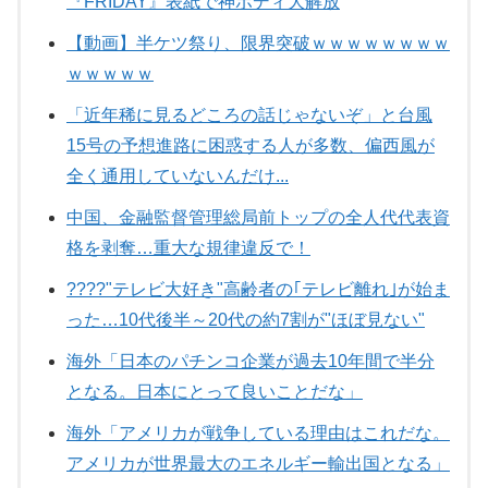
『FRIDAY』表紙で神ボディ大解放
【動画】半ケツ祭り、限界突破ｗｗｗｗｗｗｗｗ
ｗｗｗｗｗ
「近年稀に見るどころの話じゃないぞ」と台風
15号の予想進路に困惑する人が多数、偏西風が
全く通用していないんだけ...
中国、金融監督管理総局前トップの全人代代表資
格を剥奪…重大な規律違反で！
????"テレビ大好き"高齢者の｢テレビ離れ｣が始ま
った…10代後半～20代の約7割が"ほぼ見ない"
海外「日本のパチンコ企業が過去10年間で半分
となる。日本にとって良いことだな」
海外「アメリカが戦争している理由はこれだな。
アメリカが世界最大のエネルギー輸出国となる」