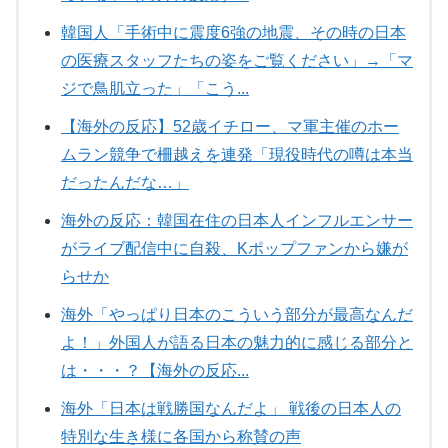
韓国人「手術中に震度6強の地震、その時の日本
の医療スタッフたちの姿をご覧ください」→「マ
ジで鳥肌立った」「こう...
【海外の反応】52歳イチロー、マ軍主催のホー
ムラン競争で柵越えを連発「現役時代の噂は本当
だったんだな…」
海外の反応：韓国在住の日本人インフルエンサー
がライブ配信中に自殺、Kポップファンから嫌が
らせか
海外「やっぱり日本のこういう部分が最高なんだ
よ！」外国人が語る日本の魅力的に感じる部分と
は・・・？【海外の反応...
海外「日本は戦勝国なんだよ」 戦後の日本人の
特別な生き様に各国から称賛の声