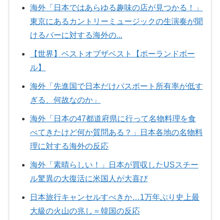
海外「日本ではあらゆる趣味の店が見つかる！」
東京にあるカントリーミュージックの生演奏が聞
けるバーに対する海外の...
【世界】ベストオブザベスト【ポーランドボー
ル】
海外「先進国で日本だけパスポート所有率が低す
ぎる、何故なのか」
海外「日本の47都道府県に行って名物料理を食
べてきたけど何か質問ある？」日本各地の名物料
理に対する海外の反応
海外「素晴らしい！」日本が買収したUSスチー
ル驚異の大復活に米国人が大喜び
日本旅行キャンセルすべきか…1万年ぶり史上最
大級の火山の兆し＝韓国の反応