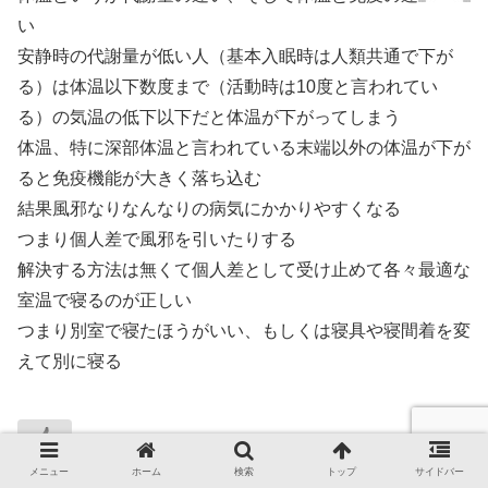
い
安静時の代謝量が低い人（基本入眠時は人類共通で下が
る）は体温以下数度まで（活動時は10度と言われてい
る）の気温の低下以下だと体温が下がってしまう
体温、特に深部体温と言われている末端以外の体温が下が
ると免疫機能が大きく落ち込む
結果風邪なりなんなりの病気にかかりやすくなる
つまり個人差で風邪を引いたりする
解決する方法は無くて個人差として受け止めて各々最適な
室温で寝るのが正しい
つまり別室で寝たほうがいい、もしくは寝具や寝間着を変
えて別に寝る
メニュー
ホーム
検索
トップ
サイドバー
返信