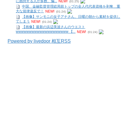
に困惑する人が多数、偏...
NEW!
(01:25)
中国、金融監督管理総局前トップの全人代代表資格を剥奪…重
大な規律違反で！
NEW!
(01:24)
【画像】サンモニの女子アナさん、日曜の朝から素材を提供し
てしまう
NEW!
(01:24)
【画像】最新の浜辺美波さんのウエスト
wwwwwwwwwwwwwwwwwwww 【...
NEW!
(01:24)
Powered by livedoor 相互RSS