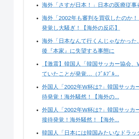
海外「さすが日本！」日本の医療従事者
海外「2002年も審判を買収したのか
発覚し大騒ぎ！【海外の反応】
海外「日本なんて行くんじゃなかった
後『本家』に失望する事態に
【激震】韓国人「韓国サッカー協会、
ていたことが発覚…（ﾌﾞﾙﾌﾞﾙ...
外国人「2002年W杯は?」韓国サッ
待発覚！海外騒然！【海外の...
外国人「2002年W杯は?」韓国サッ
接待発覚！海外騒然！【海外...
韓国人「日本には韓国みたいなドラッ