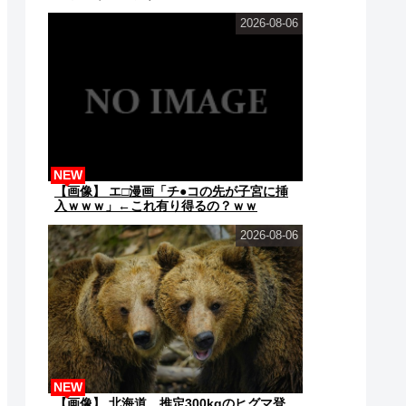
ｗ❤
2026-08-06
NEW
【画像】 エ□漫画「チ●コの先が子宮に挿
入ｗｗｗ」←これ有り得るの？ｗｗ
2026-08-06
NEW
【画像】 北海道、推定300kgのヒグマ登