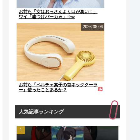
お前ら「女はおっさんより口が臭い！」
ワイ「嘘つけバーカｗ」⇒w
2026-08-06
お前ら『ペルチェ素子の首ネッククーラ
ー』使ったことあるか？
人気記事ランキング