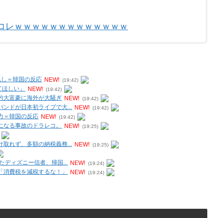
コレｗｗｗｗｗｗｗｗｗｗｗｗｗ
兆し＝韓国の反応
NEW!
(19:42)
てほしい」
NEW!
(19:42)
的大富豪に海外が大騒ぎ
NEW!
(19:42)
ンドが日本初ライブで大...
NEW!
(19:42)
力＝韓国の反応
NEW!
(19:42)
になる事故のドラレコ。
NEW!
(19:25)
取れず、多額の納税義務...
NEW!
(19:25)
ディズニー信者、帰国...
NEW!
(19:24)
「消費税を減税するな！」
NEW!
(19:24)