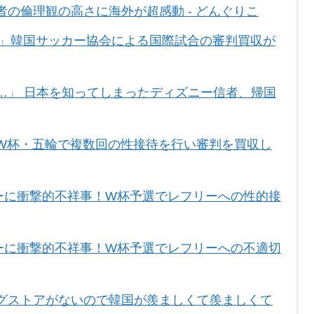
の倫理観の高さに海外が超感動 - どんぐりこ
！」韓国サッカー協会による国際試合の審判買収が
…」 日本を知ってしまったディズニー信者、帰国
W杯・五輪で複数回の性接待を行い審判を買収し
カーに衝撃的不祥事！W杯予選でレフリーへの性的接
カーに衝撃的不祥事！W杯予選でレフリーへの不適切
グストアがないので韓国が羨ましくて羨ましくて