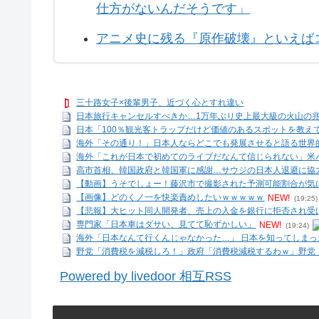
仕方がないんだそうです」
アニメ史に残る『原作破壊』といえば
三十路女子×後輩男子、近づく心とすれ違い
日本旅行キャンセルすべきか…1万年ぶり史上最大級の火山の
日本「100％観光客トラップだけど価値のあるスポットを教え
海外「その通り！」日本人ならどこでも発展させると語る世界
海外「これが日本で初めてのライブだなんて信じられない」米バ
高市首相、韓国政府と韓国軍に感謝…サウジの日本人退避に協
【動画】うそでしょー！藤沢市で撮影された予測可能割合が気
【画像】どのくノ一を快楽責めしたいｗｗｗｗｗ
NEW!
(19:25)
【悲報】大ヒット同人開発者、売上の入金を銀行に拒否され受け
専門家「日本車はダサい、見てて恥ずかしい」
NEW!
(19:24)
海外「日本なんて行くんじゃなかった…」 日本を知ってしまった
野党「消費税を減税しろ！」政府「消費税減税するわｗ」野党
Powered by livedoor 相互RSS