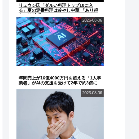
リュウジ氏「ダルい料理トップ10に入
る」夏の定番料理は冷やし中華 「あり得
ないほどダルい」
2026-08-06
年間売上が16億4000万円を超える「1人事
業者」がAIの支援を受けて2年で約3倍に
急増
2026-08-06