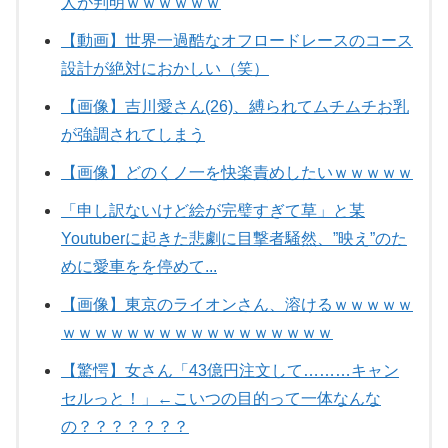
人が判明ｗｗｗｗｗｗ
【動画】世界一過酷なオフロードレースのコース
設計が絶対におかしい（笑）
【画像】吉川愛さん(26)、縛られてムチムチお乳
が強調されてしまう
【画像】どのくノ一を快楽責めしたいｗｗｗｗｗ
「申し訳ないけど絵が完璧すぎて草」と某
Youtuberに起きた悲劇に目撃者騒然、”映え”のた
めに愛車をを停めて...
【画像】東京のライオンさん、溶けるｗｗｗｗｗ
ｗｗｗｗｗｗｗｗｗｗｗｗｗｗｗｗｗ
【驚愕】女さん「43億円注文して………キャン
セルっと！」←こいつの目的って一体なんな
の？？？？？？？