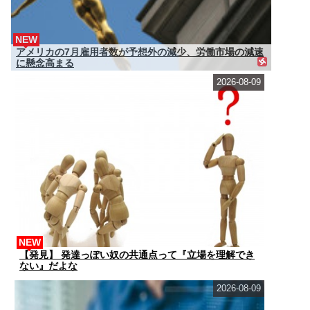
NEW
アメリカの7月雇用者数が予想外の減少、労働市場の減速
に懸念高まる
2026-08-09
NEW
【発見】 発達っぽい奴の共通点って『立場を理解でき
ない』だよな
2026-08-09