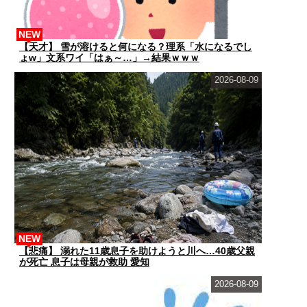
NEW
【天才】 雪が溶けると何になる？理系「水になるでし
ょw」文系ワイ「はぁ～…」→結果ｗｗｗ
2026-08-09
NEW
【悲痛】 溺れた11歳息子を助けようと川へ…40歳父親
が死亡 息子は母親が救助 愛知
2026-08-09