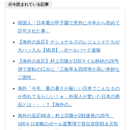
📰
今読まれている記事
韓国人「日本夏の甲子園で意外に今年から初めて
許可された事」
【海外の反応】ナショナルズのレジェンドたちが
大ハッスル【MLB】 - ボールパーク速報
【海外の反応】村上宗隆が100マイル粉砕の26号
弾で逆転の口火に「三振率＆四球率が高い奇妙な
二面性」
海外「今年、夏の暑さが厳しい日本でこんなもの
が売れてるらしい！ｗ」外国人が驚いた日本の商
品とは・・・？【海外の...
海外の反応MLB：村上宗隆が2戦連発の26号、
160キロ攻略のポール直撃弾で首位攻防戦＆元監