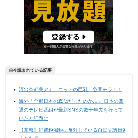
📰
今読まれている記事
河出奈都美アナ ニットの巨乳、谷間チラ！！
海外「全部日本の真似だったのか…」 日本の普
通のテレビ番組が最新SNSの数十年先を行って
いたと話題に
【悲報】消費税減税に反対している自民党議員9