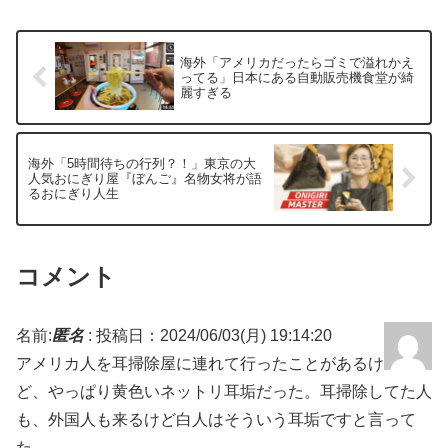
海外「アメリカだったらゴミで溢れかえ
ってる」日本にある自動販売機食堂が綺
麗すぎる
海外「5時間待ちの行列？！」東京の大
人気おにぎり屋『ぼんご』名物女将が語
るおにぎり人生
コメント
名前:
匿名
:
投稿日：2024/06/03(月) 19:14:20
アメリカ人を耳掃除屋に連れて行ったことがあるけ
ど、やっぱり黄色いネットリ耳垢だった。耳掃除してた人
も、外国人も来るけど白人はそういう耳垢ですと言って
た。