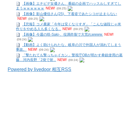
【画像】エチビデ女優さん、番組の企画でハッスルしすぎてし
まうｗｗｗｗｗｗ
NEW!
(09:25)
【画像】影山優佳さん(25)、下着姿であたシコが止まらない
NEW!
(09:25)
【悲報】コメ農家「今年は安くなりすぎ」「こんな値段じゃ米
作りをやめる人も多くなる...
NEW!
(09:25)
【画像】今週の咲-Saki-、役満炸裂で大荒れwwww.
NEW!
(09:24)
【動画】よく助けられたな。岐阜の川で外国人が溺れてしまう
事故。
NEW!
(09:24)
「撃たれても撃っちゃイカン」警視庁OBが明かす拳銃使用の葛
藤…河内長野「2発で射...
NEW!
(09:24)
Powered by livedoor 相互RSS