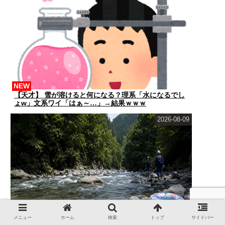
NEW
【天才】 雪が溶けると何になる？理系「水になるでし
ょw」文系ワイ「はぁ～…」→結果ｗｗｗ
2026-08-09
メニュー
ホーム
検索
トップ
サイドバー