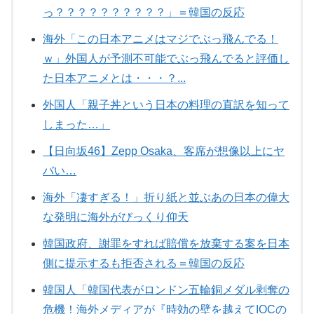
っ？？？？？？？？？？」＝韓国の反応
海外「この日本アニメはマジでぶっ飛んでる！
ｗ」外国人が予測不可能でぶっ飛んでると評価し
た日本アニメとは・・・？...
外国人「親子丼という日本の料理の直訳を知って
しまった…」
【日向坂46】Zepp Osaka、客席が想像以上にヤ
バい…
海外「凄すぎる！」折り紙と並ぶあの日本の偉大
な発明に海外がびっくり仰天
韓国政府、謝罪をすれば賠償を放棄する案を日本
側に提示するも拒否される＝韓国の反応
韓国人「韓国代表がロンドン五輪銅メダル剥奪の
危機！海外メディアが『時効の壁を越えてIOCの