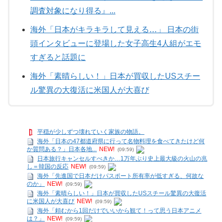
調査対象になり得る』...
海外「日本がキラキラして見える…」 日本の街
頭インタビューに登場した女子高生4人組がエモ
すぎると話題に
海外「素晴らしい！」日本が買収したUSスチー
ル驚異の大復活に米国人が大喜び
平穏が少しずつ壊れていく家族の物語。
海外「日本の47都道府県に行って名物料理を食べてきたけど何
か質問ある？」日本各地...
NEW!
(09:59)
日本旅行キャンセルすべきか…1万年ぶり史上最大級の火山の兆
し＝韓国の反応
NEW!
(09:59)
海外「先進国で日本だけパスポート所有率が低すぎる、何故な
のか」
NEW!
(09:59)
海外「素晴らしい！」日本が買収したUSスチール驚異の大復活
に米国人が大喜び
NEW!
(09:59)
海外「頼むから1回だけでいいから観て！って思う日本アニメ
は？」
NEW!
(09:59)