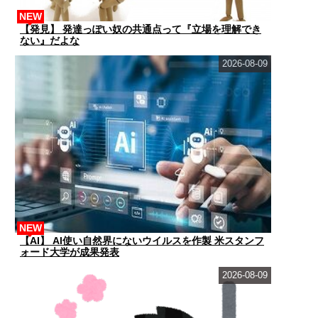
NEW
【発見】 発達っぽい奴の共通点って『立場を理解でき
ない』だよな
2026-08-09
NEW
【AI】 AI使い自然界にないウイルスを作製 米スタンフ
ォード大学が成果発表
2026-08-09