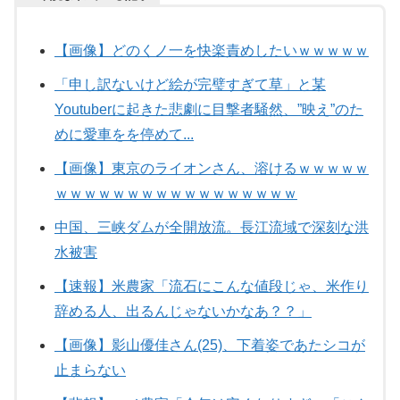
【画像】どのくノ一を快楽責めしたいｗｗｗｗｗ
「申し訳ないけど絵が完璧すぎて草」と某
Youtuberに起きた悲劇に目撃者騒然、”映え”のた
めに愛車をを停めて...
【画像】東京のライオンさん、溶けるｗｗｗｗｗ
ｗｗｗｗｗｗｗｗｗｗｗｗｗｗｗｗｗ
中国、三峡ダムが全開放流。長江流域で深刻な洪
水被害
【速報】米農家「流石にこんな値段じゃ、米作り
辞める人、出るんじゃないかなあ？？」
【画像】影山優佳さん(25)、下着姿であたシコが
止まらない