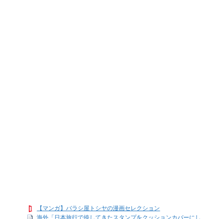
【マンガ】バラシ屋トシヤの漫画セレクション
海外「日本旅行で捺してきたスタンプをクッションカバーにし