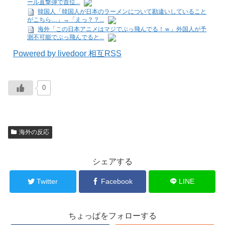
ール直撃弾で首位...
韓国人「韓国人が日本のラーメンについて勘違いしていること
がこちら…」→「えっ？？...
海外「この日本アニメはマジでぶっ飛んでる！ｗ」外国人が予
測不可能でぶっ飛んでると...
Powered by livedoor 相互RSS
0
海外の反応
シェアする
Twitter
Facebook
LINE
ちょっぱをフォローする