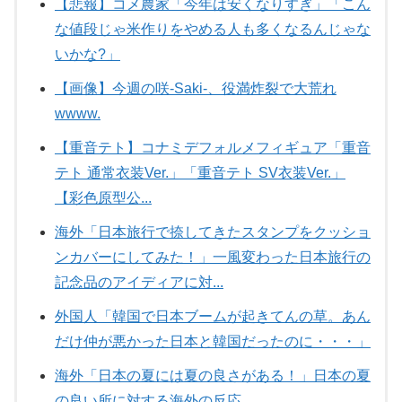
【悲報】コメ農家「今年は安くなりすぎ」「こん
な値段じゃ米作りをやめる人も多くなるんじゃな
いかな?」
【画像】今週の咲-Saki-、役満炸裂で大荒れ
wwww.
【重音テト】コナミデフォルメフィギュア「重音
テト 通常衣装Ver.」「重音テト SV衣装Ver.」
【彩色原型公...
海外「日本旅行で捺してきたスタンプをクッショ
ンカバーにしてみた！」一風変わった日本旅行の
記念品のアイディアに対...
外国人「韓国で日本ブームが起きてんの草。あん
だけ仲が悪かった日本と韓国だったのに・・・」
海外「日本の夏には夏の良さがある！」日本の夏
の良い所に対する海外の反応