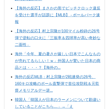
【海外の反応】まさかの形でピッチクロック違反
を受けた選手が話題に【MLB】 - ボールパーク速
報
【海外の反応】村上宗隆が100マイル粉砕の26号
弾で逆転の口火に「三振率＆四球率が高い奇妙な
二面性」
海外「今年、夏の暑さが厳しい日本でこんなもの
が売れてるらしい！ｗ」外国人が驚いた日本の商
品とは・・・？【海外の...
海外の反応MLB：村上宗隆が2戦連発の26号、
160キロ攻略のポール直撃弾で首位攻防戦＆元監
督メモリアルデー逆...
韓国人「韓国人が日本のラーメンについて勘違い
していることがこちら…」→「え