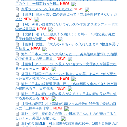
てみた！」一風変わった日...
NEW!
家系ラーメンって何を楽しむの？
NEW!
【発見】 発達っぽい奴の共通点って『立場を理解できない』だ
よな
NEW!
【AI】 AI使い自然界にないウイルスを作製 米スタンフォード大
学が成果発表
NEW!
【悲痛】 溺れた11歳息子を助けようと川へ…40歳父親が死亡
息子は母親が救助 ...
NEW!
【画像】 女性、『大人の●もちゃ』を入れたままMRI検査を受け
た結果 →
NEW!
海外「日本人はなんて気高いんだ！」 英高級紙も驚愕した極限
の中の日本人の姿に世界...
NEW!
【画像】アイドルにしか見えないセクシー女優さんが話題にな
るｗｗｗｗｗｗ
NEW!
外国人「韓国で日本ブームが起きてんの草。あんだけ仲が悪か
った日本と韓国だったのに...
NEW!
海外「日本の47都道府県に行って名物料理を食べてきたけど何
か質問ある？」日本各地...
NEW!
海外「日本の夏には夏の良さがある！」日本の夏の良い所に対
する海外の反応
NEW!
【海外の反応】村上宗隆が100マイル粉砕の26号弾で逆転の口
火に「三振率＆四球率...
NEW!
海外「今年、夏の暑さが厳しい日本でこんなものが売れてるら
しい！ｗ」外国人が驚いた...
海外の反応MLB：村上宗隆が2戦連発の26号、160キロ攻略のポ