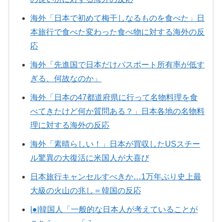
海外「日本で初めて梅干しなるものを食べた」日
本旅行で食べた変わった食べ物に対する海外の反
応
海外「先進国で日本だけパスポート所有率が低す
ぎる、何故なのか」
海外「日本の47都道府県に行って名物料理を食
べてきたけど何か質問ある？」日本各地の名物料
理に対する海外の反応
海外「素晴らしい！」日本が買収したUSスチー
ル驚異の大復活に米国人が大喜び
日本旅行キャンセルすべきか…1万年ぶり史上最
大級の火山の兆し＝韓国の反応
|●|韓国人「一般的な日本人が考えていることが