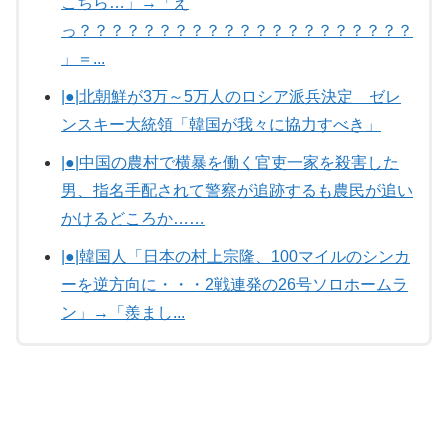
こちら…」→「え
っ？？？？？？？？？？？？？？？？？？？？？
」＝...
|●|北朝鮮が3万～5万人のロシア派兵決定 ゼレ
ンスキー大統領「韓国が我々に協力すべき」
|●|中国の農村で横暴を働く官吏一家を殺害した
男、指名手配されて警察が追跡するも農民が追い
かけるどころか……
|●|韓国人「日本の村上宗隆、100マイルのシンカ
ーを逆方向に・・・2戦連発の26号ソロホームラ
ン」→「羨まし...