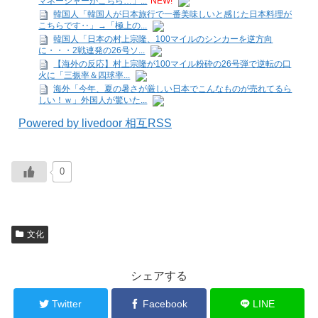
マネージャーがこちら…」...
NEW!
韓国人「韓国人が日本旅行で一番美味しいと感じた日本料理が
こちらです‥」→「極上の...
韓国人「日本の村上宗隆、100マイルのシンカーを逆方向
に・・・2戦連発の26号ソ...
【海外の反応】村上宗隆が100マイル粉砕の26号弾で逆転の口
火に「三振率＆四球率...
海外「今年、夏の暑さが厳しい日本でこんなものが売れてるら
しい！ｗ」外国人が驚いた...
Powered by livedoor 相互RSS
0
文化
シェアする
Twitter
Facebook
LINE