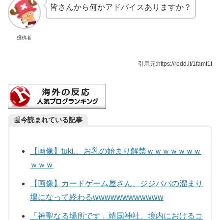
皆さんから何かアドバイスありますか？
投稿者
引用元:https://redd.it/1famf1t
📰
今読まれている記事
【画像】tuki.、お乳の始まり解禁ｗｗｗｗｗｗｗ
ｗｗｗ
【画像】カードゲーム屋さん、ジジババの溜まり
場になって終わるwwwwwwwwwwww
「神聖なる場所です」靖国神社、境内におけるコ