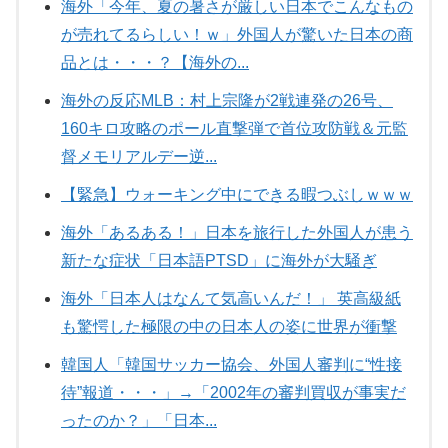
海外「今年、夏の暑さが厳しい日本でこんなもの
が売れてるらしい！ｗ」外国人が驚いた日本の商
品とは・・・？【海外の...
海外の反応MLB：村上宗隆が2戦連発の26号、
160キロ攻略のポール直撃弾で首位攻防戦＆元監
督メモリアルデー逆...
【緊急】ウォーキング中にできる暇つぶしｗｗｗ
海外「あるある！」日本を旅行した外国人が患う
新たな症状「日本語PTSD」に海外が大騒ぎ
海外「日本人はなんて気高いんだ！」 英高級紙
も驚愕した極限の中の日本人の姿に世界が衝撃
韓国人「韓国サッカー協会、外国人審判に“性接
待”報道・・・」→「2002年の審判買収が事実だ
ったのか？」「日本...