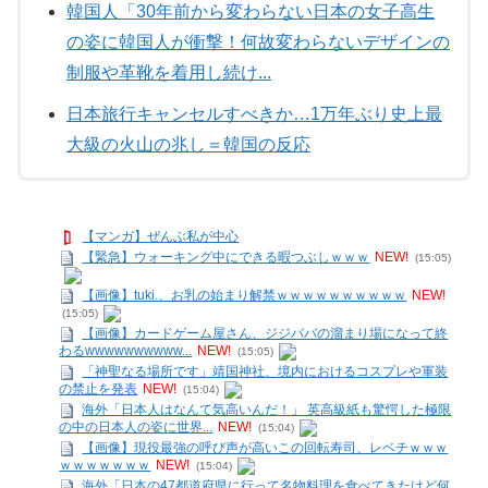
韓国人「30年前から変わらない日本の女子高生
の姿に韓国人が衝撃！何故変わらないデザインの
制服や革靴を着用し続け...
日本旅行キャンセルすべきか…1万年ぶり史上最
大級の火山の兆し＝韓国の反応
【マンガ】ぜんぶ私が中心
【緊急】ウォーキング中にできる暇つぶしｗｗｗ
NEW!
(15:05)
【画像】tuki.、お乳の始まり解禁ｗｗｗｗｗｗｗｗｗｗ
NEW!
(15:05)
【画像】カードゲーム屋さん、ジジババの溜まり場になって終
わるwwwwwwwwww...
NEW!
(15:05)
「神聖なる場所です」靖国神社、境内におけるコスプレや軍装
の禁止を発表
NEW!
(15:04)
海外「日本人はなんて気高いんだ！」 英高級紙も驚愕した極限
の中の日本人の姿に世界...
NEW!
(15:04)
【画像】現役最強の呼び声が高いこの回転寿司、レベチｗｗｗ
ｗｗｗｗｗｗｗ
NEW!
(15:04)
海外「日本の47都道府県に行って名物料理を食べてきたけど何