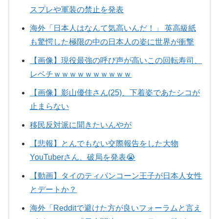
スプレや軍装の禁止を発表
海外「日本人はなんて気高いんだ！」 英高級紙
も驚愕した極限の中の日本人の姿に世界が衝撃
【画像】現役最強の呼び声が高いこの回転寿司、
レベチｗｗｗｗｗｗｗｗｗｗ
【画像】影山優佳さん(25)、下着姿であたシコが
止まらない
移民反対派に聞きたいんやが
【悲報】とんでもない交際報告をした大物
YouTuberさん、破局を発表😭
【動画】タイのティパンコーン王子が日本人女性
とデートか？
海外「Redditで避けた方が良いフォーラムと言え