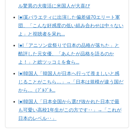
ル驚異の大復活に米国人が大喜び
|●|某バラエティに出演した偏差値70エリート軍
団、「こんな好感度の低い組み合わせは中々ない
よ」と視聴者を呆れ...
|●|「アニソン盆祭りで日本の品格が落ちた」と
酷評した元女優、「あんたが品格を語るのか
よ！」と総ツッコミを食ら...
|●|韓国人「韓国人が日本へ行って羨ましいと感
じることがこちら…」→「日本は規模が違う国だ
から…（ﾌﾞﾙﾌﾞﾙ...
|●|韓国人「日本全国から選び抜かれた日本で最
も可愛い高校1年生がこの方です‥」→「これが
日本のレベル‥」