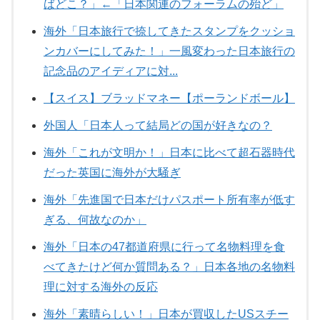
ばどこ？」←「日本関連のフォーラムの殆ど」
海外「日本旅行で捺してきたスタンプをクッショ
ンカバーにしてみた！」一風変わった日本旅行の
記念品のアイディアに対...
【スイス】ブラッドマネー【ポーランドボール】
外国人「日本人って結局どの国が好きなの？
海外「これが文明か！」日本に比べて超石器時代
だった英国に海外が大騒ぎ
海外「先進国で日本だけパスポート所有率が低す
ぎる、何故なのか」
海外「日本の47都道府県に行って名物料理を食
べてきたけど何か質問ある？」日本各地の名物料
理に対する海外の反応
海外「素晴らしい！」日本が買収したUSスチー