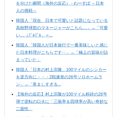
を分けた瞬間（海外の反応） - わーすぽ ～日本
人の挑戦～
韓国人「現在、日本で可愛いと話題になっている
高校野球部のマネージャーがこちら…」→「可愛
い…（ﾌﾞﾙﾌﾞﾙ」＝...
韓国人「韓国人が日本旅行で一番美味しいと感じ
た日本料理がこちらです‥」→「極上の旨味が詰
まっていた」
韓国人「日本の村上宗隆、100マイルのシンカー
を逆方向に・・・2戦連発の26号ソロホームラ
ン」→「羨ましすぎる...
【海外の反応】村上宗隆が100マイル粉砕の26号
弾で逆転の口火に「三振率＆四球率が高い奇妙な
二面性」