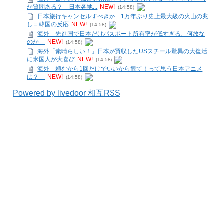
か質問ある？」日本各地...
NEW!
(14:58)
日本旅行キャンセルすべきか…1万年ぶり史上最大級の火山の兆
し＝韓国の反応
NEW!
(14:58)
海外「先進国で日本だけパスポート所有率が低すぎる、何故な
のか」
NEW!
(14:58)
海外「素晴らしい！」日本が買収したUSスチール驚異の大復活
に米国人が大喜び
NEW!
(14:58)
海外「頼むから1回だけでいいから観て！って思う日本アニメ
は？」
NEW!
(14:58)
Powered by livedoor 相互RSS