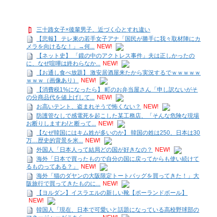
三十路女子×後輩男子、近づく心とすれ違い
【悲報】 テレ東の若手女子アナ「国民が勝手に我々取材陣にカ
メラを向けるな！」→何...
NEW!
【ネット史】 「鏡の中のアクトレス事件」夫は正しかったの
に、なぜ喧嘩は終わらなか...
NEW!
【お通し食べ放題】 激安居酒屋来たから実況するでｗｗｗｗｗ
ｗｗｗ（画像あり）
NEW!
【消費税1%になったら】 町のお弁当屋さん「申し訳ないがそ
の分商品代を値上げして...
NEW!
お高いテント、盗まれそうで怖くない？
NEW!
防護管なしで感電死を起こした某工務店、「そんな危険な現場
お断りしますわ!と断って...
NEW!
【なぜ韓国にはキム姓が多いのか】 韓国の姓は250、日本は30
万…歴史的背景を米...
NEW!
外国人「日本人って結局どの国が好きなの？
NEW!
海外「日本で買ったもので自分の国に戻ってからも使い続けて
るものってある？」
NEW!
海外「猫のダヤンの大阪限定トートバッグを買ってきた！」大
阪旅行で買ってきたものに...
NEW!
【ヨルダン】イスラエルの新しい靴【ポーランドボール】
NEW!
韓国人「現在、日本で可愛いと話題になっている高校野球部の