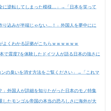
全に逆転してしまった模様…」→「日本を笑って
作り込みが半端じゃない…！」外国人を夢中にに
がよくわかる証拠がこちらｗｗｗｗｗｗ
熊本で震度7を体験したドイツ人が語る日本の強さに
コンの臭いを消す方法をご覧ください」→「これマ
？」外国人が詳細を知りたがった日本のモノ特集
退したモンゴル帝国の本当の恐ろしさに海外が大