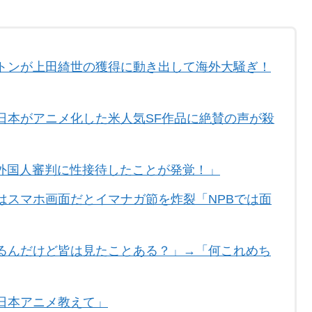
トンが上田綺世の獲得に動き出して海外大騒ぎ！
日本がアニメ化した米人気SF作品に絶賛の声が殺
外国人審判に性接待したことが発覚！」
はスマホ画面だとイマナガ節を炸裂「NPBでは面
るんだけど皆は見たことある？」→「何これめち
日本アニメ教えて」