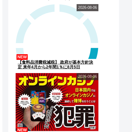
2026-08-06
NEW
【食料品消費税減税】 政府が基本方針決
定 来年4月から2年間1％に8月5日
2026-08-06
NEW