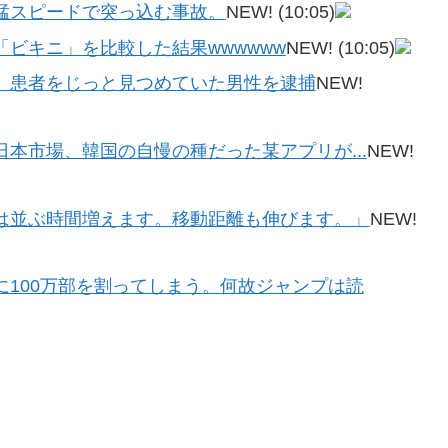
猛スピードで突っ込む事故。
NEW!
(10:05)
ビキニ」を比較した結果wwwwww
NEW!
(10:05)
」患者をじっと見つめていた男性を逮捕
NEW!
た日本市場、韓国の自慢の種だった某アプリが...
NEW!
は並ぶ時間増えます。移動距離も伸びます。」
NEW!
100万部を割ってしまう。何故ジャンプは読