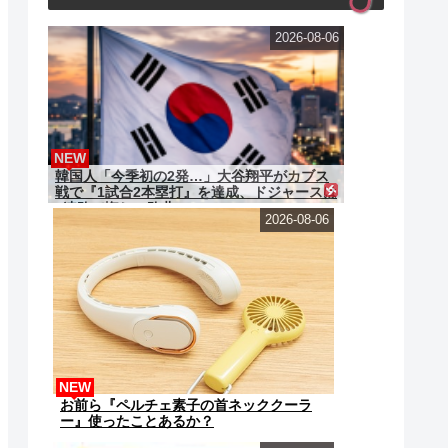
2026-08-06
NEW
韓国人「今季初の2発…」大谷翔平がカブス
戦で『1試合2本塁打』を達成、ドジャースは
6連敗で悔しい敗北
2026-08-06
NEW
お前ら『ペルチェ素子の首ネッククーラ
ー』使ったことあるか？