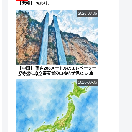
【悲報】 おわり。
2026-08-06
【中国】 高さ288メートルのエレベーター
で学校に通う雲南省の山地の子供たち 通
学時間 3時間→30...
2026-08-06