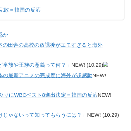
完敗＝韓国の反応
惑か
日本の田舎の高校の放課後がエモすぎると海外
ど皇族や王族の意義って何？」
NEW!
(10:29)
本の最新アニメの完成度に海外が超感動
NEW!
ぶりにWBCベスト8進出決定＝韓国の反応
NEW!
けじゃないって知ってもらうには？」
NEW!
(10:29)