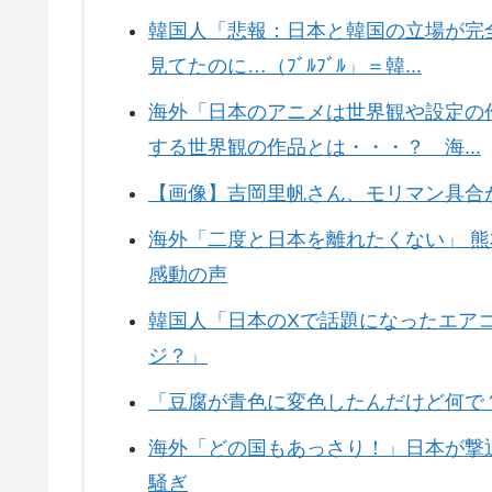
韓国人「悲報：日本と韓国の立場が完
見てたのに…（ﾌﾞﾙﾌﾞﾙ」＝韓...
海外「日本のアニメは世界観や設定の
する世界観の作品とは・・・？ 海...
【画像】吉岡里帆さん、モリマン具合
海外「二度と日本を離れたくない」 
感動の声
韓国人「日本のXで話題になったエア
ジ？」
「豆腐が青色に変色したんだけど何で
海外「どの国もあっさり！」日本が撃
騒ぎ