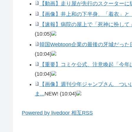
【動画】走り屋が先行のスクーターに
【画像】井上和の下半身、「着衣」と「
【速報】病院の屋上で「死神に扮して
(10:05)
韓国Webtoon企業の最後の牙城だっ
(10:04)
【重要】コミケ公式、注意喚起「今年
(10:04)
【画像】週刊少年ジャンプさん ついに
ま...
NEW!
(10:04)
Powered by livedoor 相互RSS