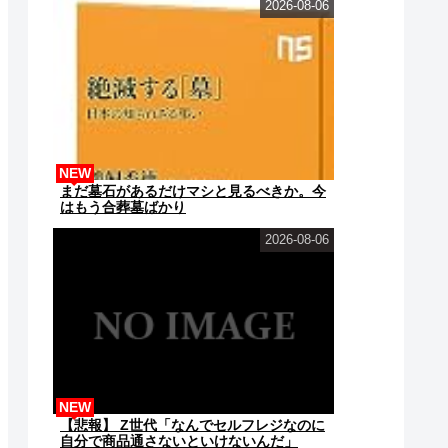
2026-08-06
NEW
まだ墓石があるだけマシと見るべきか。今
はもう合葬墓ばかり
2026-08-06
NEW
【悲報】 Z世代「なんでセルフレジなのに
自分で商品通さないといけないんだ」