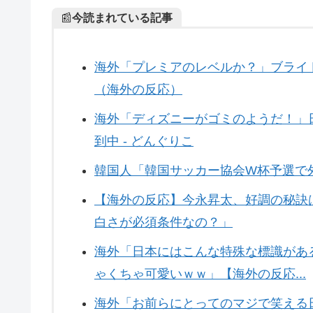
📰
今読まれている記事
海外「プレミアのレベルか？」ブライ
（海外の反応）
海外「ディズニーがゴミのようだ！」
到中 - どんぐりこ
韓国人「韓国サッカー協会W杯予選で
【海外の反応】今永昇太、好調の秘訣
白さが必須条件なの？」
海外「日本にはこんな特殊な標識があ
ゃくちゃ可愛いｗｗ」【海外の反応...
海外「お前らにとってのマジで笑える