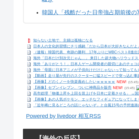
韓国人「残酷だった日帝強占期前後の
知らない土地で、主婦は孤独になる
日本人の文化的習慣にチリ感銘「だから日本が大好きなんだよ」
（速報）韓国代表、奇跡の勝利…17年ぶりにWBCベスト8進
海外「日本だけ別次元じゃん…」 来日した超大物ハリウッドスタ
海外「ありがとう！」日本人ゲーム開発者の親切にあのチェコ
海外「母親に日本アニメが子供向けだけじゃないって知っても
【動画】走り屋が先行のスクーターに猛スピードで突っ込む事
【画像】どのくノ一を快楽責めしたいｗｗｗｗｗ
NEW!
(15:45)
【画像】セブンイレブン、ついに神商品を販売
NEW!
(15:45)
高市総理「物価上昇を上回る賃上げを日本に定着させる」 →国家公務
【画像】あの人気ポケモン、エッチなフィギュアになってしま
「近年稀に見るどころの話じゃないぞ」と台風15号の予想進路に
Powered by livedoor 相互RSS
【海外の反応】