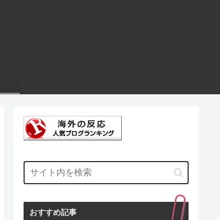
おすすめ記事