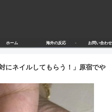
ホーム
海外の反応
お問い合わせ
対にネイルしてもらう！」原宿でや
！