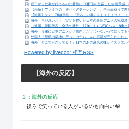
明日から仕事が始まるのに呑気にFX配信を宣言した無職系垢、職
【画像】ファミマの「盛りすぎチャレンジ」、全商品買うて来た
【戦慄】クマ、78歳男性に『恐ろしい事』をしてしまう！！！
海外「マジ泣いた！」実話を描いた日本の最新アニメの完成度
（速報）韓国代表、奇跡の勝利…17年ぶりにWBCベスト8進
海外「母親に日本アニメが子供向けだけじゃないって知っても
外国人「早朝の築地に行ってみたらこんな寿司が売られてた」
海外「どこでも売ってる！」日本のあの庶民の味がイスラエル
Powered by livedoor 相互RSS
【海外の反応】
１：海外の反応
・後ろで笑っている人がいるのも面白い😂