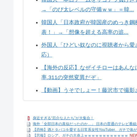
→「のび太レベルの守備ｗｗ」＝韓...
韓国人「日本政府が韓国産のめっき鋼板
表！」→「想像を超える高率の追...
外国人「ひどい奴なのに視聴者から愛
応）
【海外の反応】なぜイチローはあんな
率.311の突然変異だぞ」
【動画】うそでしょー！藤沢市で撮影
身近すぎる“厄介な人たち”が大集合！
海外「全部日本の真似だったのか…」 日本の普通のテレビ番組が最
【恐怖】酒とタバコを愛する日常系女性YouTuber、ガチで体
【悲報】ロシア、ガチの大炎上ｗｗｗｗｗｗｗｗｗｗｗｗ
NEW