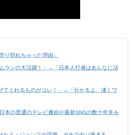
ldが売り切れちゃった理由」
ームランの大活躍！」→「日本人打者はあんなに活
げてくれるものがコレ！」→「分かるよ、凄くワ
日本の普通のテレビ番組が最新SNSの数十年先を
せたイ・ジョンフの守備、ガチでヤバ過ぎる…」