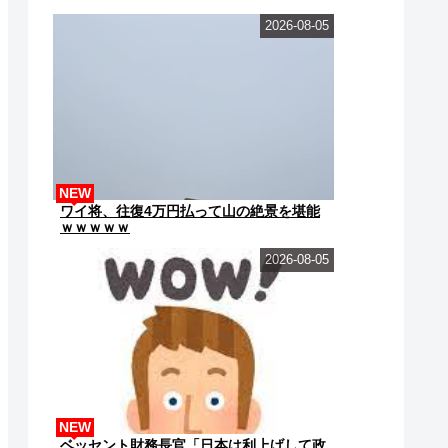
2026-08-05
NEW
ワイ将、往復4万円払って山の絶景を堪能
ｗｗｗｗｗ
2026-08-05
NEW
ベッセント財務長官「日本は利上げして政