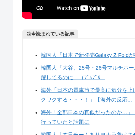
📰
今読まれている記事
韓国人「日本で新発売Galaxy Z Fo
韓国人「大谷、25号・26号マルチホ
躍してるのに…（ﾌﾞﾙﾌﾞﾙ...
海外「日本の電車旅で最高に気分を上
クワクする・・・！」【海外の反応...
海外「全部日本の真似だったのか…」 
行っていたと話題に
韓国人「本日チームをサヨナラ負けさ