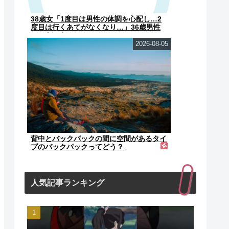
38歳女「1度目は男性の体調を心配し…2
度目は行くあてがなくなり…」36歳男性
にストーカー
2026-08-05
背中とバックパックの間に空間があるタイ
プのバックパックってどう？
人気記事ランキング