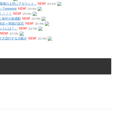
場の上司にアカウント...
NEW!
(23:04)
でwwwww
NEW!
(23:04)
！！！！
NEW!
(23:04)
に海外が超感動
NEW!
(22:58)
出決定＝韓国の反応
NEW!
(22:58)
らうには？」
NEW!
(22:58)
NEW!
(22:58)
で大流行する大騒ぎ
NEW!
(22:58)