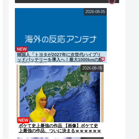
2026-08-05
NEW
韓国人「トヨタが2027年に次世代ハイブリ
ッドバッテリーを導入へ！最大1000kmの航
続距離や超高速...
2026-08-05
NEW
ボケて史上最強の作品 【画像】ボケて史
上最強の作品、ついに決まるｗｗｗｗｗｗ
ｗｗ