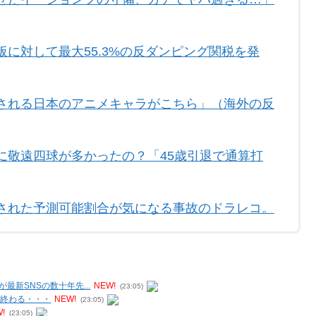
に対して最大55.3%の反ダンピング関税を発
される日本のアニメキャラがこちら」（海外の反
に敬遠四球が多かったの？「45歳引退で通算打
された予測可能割合が気になる事故のドラレコ。
新SNSの数十年先...
NEW!
(23:05)
が終わる・・・
NEW!
(23:05)
!
(23:05)