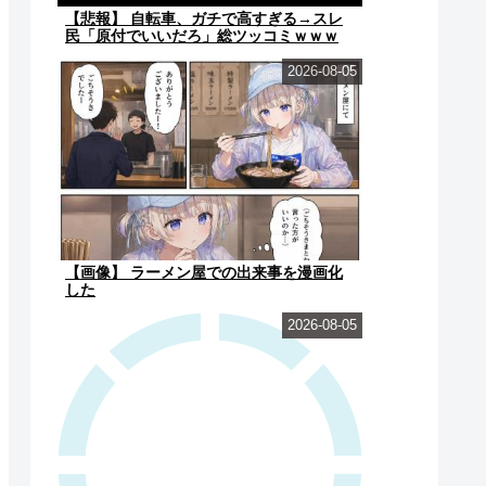
【悲報】 自転車、ガチで高すぎる→スレ
民「原付でいいだろ」総ツッコミｗｗｗ
2026-08-05
【画像】 ラーメン屋での出来事を漫画化
した
2026-08-05