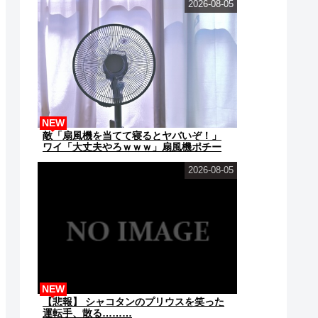
2026-08-05
NEW
敵「扇風機を当てて寝るとヤバいぞ！」
ワイ「大丈夫やろｗｗｗ」扇風機ポチー
2026-08-05
NEW
【悲報】 シャコタンのプリウスを笑った
運転手、散る………