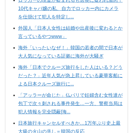
ロッカーの現金が盗まれるも店長に疑われ激怒！
10代キャバ嬢の私、自力でロッカー内にカメラ
を仕掛けて犯人を特定し...
外国人「日本人女性は結婚や出産後に変わるとか
言っているやつwww」
海外「いったいなぜ！」韓国の若者の間で日本が
大人気になっている証拠に海外が大騒ぎ
海外「日本でクルーズ旅行をした人はいる？どう
だった？」近年人気が急上昇している豪華客船に
よる日本クルーズ旅行に...
「アッラーが命じた」仏パリで妊婦含む女性達が
包丁で次々刺される事件発生…一方、警察当局は
犯人情報を完全隠蔽[海...
日本旅行キャンセルすべきか…1万年ぶり史上最
大級の火山の兆し＝韓国の反応