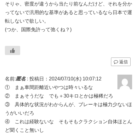
そりゃ、密度が違うから当たり前なんだけど、それを分か
ってないで汎用的な基準があると思っているなら日本で運
転しないで欲しい。
(つか、国際免許って弛くね？)
返信
名前:
匿名
:
投稿日：2024/07/10(水) 10:07:12
① まぁ車間距離近いやつは時々いるな
② まぁそうだな でも＋30キロとかは極稀だろ
③ 具体的な状況がわからんが、ブレーキは極力少ないほ
うがいいだろ
④ これは経験ないな そもそもクラクション自体ほとん
ど聞くこと無いし