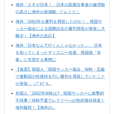
海外「さすが日本！」日本の医療従事者の倫理観
の高さに海外が超感動 - どんぐりこ
海外「2002年も審判を買収したのか！」韓国サ
ッカー協会による国際試合の審判買収が発覚し大
騒ぎ！【海外の反応】
海外「日本なんて行くんじゃなかった…」 日本
を知ってしまったディズニー信者、帰国後『本
家』に失望する事態に
【激震】韓国人「韓国サッカー協会、W杯・五輪
で複数回の性接待を行い審判を買収していたこと
が発覚…（ﾌﾞﾙﾌﾞﾙ...
外国人「2002年W杯は?」韓国サッカーに衝撃的
不祥事！W杯予選でレフリーへの性的接待発覚！
海外騒然！【海外の...