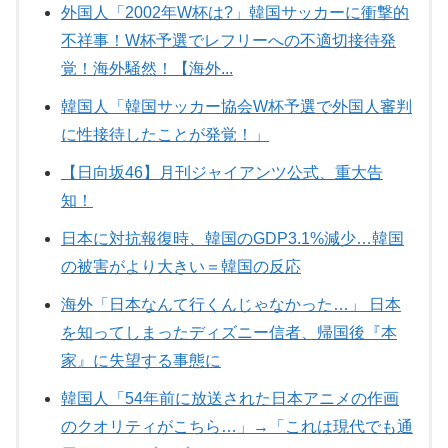
外国人「2002年W杯は?」韓国サッカーに衝撃的
不祥事！W杯予選でレフリーへの不適切接待発
覚！海外騒然！【海外...
韓国人「韓国サッカー協会W杯予選で外国人審判
に性接待したことが発覚！」
【日向坂46】月刊ジャイアンツ公式、重大告
知！
日本に対抗報復時、韓国のGDP3.1%減少…韓国
の被害がより大きい＝韓国の反応
海外「日本なんて行くんじゃなかった…」 日本
を知ってしまったディズニー信者、帰国後『本
家』に失望する事態に
韓国人「54年前に放送された日本アニメの作画
のクオリティがこちら…」→「これは現代でも通