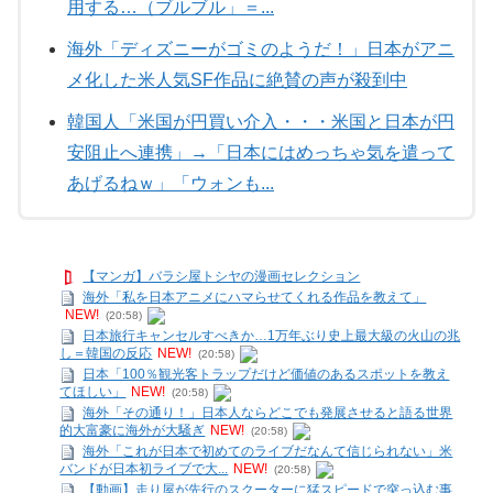
用する…（ブルブル」＝...
海外「ディズニーがゴミのようだ！」日本がアニ
メ化した米人気SF作品に絶賛の声が殺到中
韓国人「米国が円買い介入・・・米国と日本が円
安阻止へ連携」→「日本にはめっちゃ気を遣って
あげるねｗ」「ウォンも...
【マンガ】バラシ屋トシヤの漫画セレクション
海外「私を日本アニメにハマらせてくれる作品を教えて」
NEW!
(20:58)
日本旅行キャンセルすべきか…1万年ぶり史上最大級の火山の兆
し＝韓国の反応
NEW!
(20:58)
日本「100％観光客トラップだけど価値のあるスポットを教え
てほしい」
NEW!
(20:58)
海外「その通り！」日本人ならどこでも発展させると語る世界
的大富豪に海外が大騒ぎ
NEW!
(20:58)
海外「これが日本で初めてのライブだなんて信じられない」米
バンドが日本初ライブで大...
NEW!
(20:58)
【動画】走り屋が先行のスクーターに猛スピードで突っ込む事