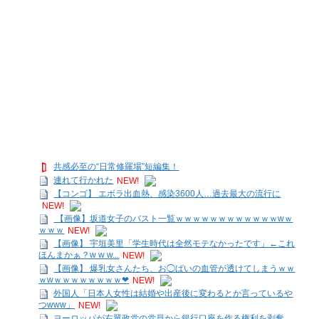
共感必至の“日常修羅場”短編集！
連れて行かれた
NEW!
【コンゴ】 エボラ出血熱、感染3600人…過去最大の流行に
NEW!
【画像】坂道女子のバスト一覧ｗｗｗｗｗｗｗｗｗｗｗｗwｗ
ｗｗｗ
NEW!
【画像】 宇垣美里「学生時代は全然モテなかったです」←これ
ほんまかぁ？w w w...
NEW!
【画像】 爆乳女さんたち、お◯ぱいの血管が透けてしまうｗｗ
ｗwｗｗｗｗｗｗｗｗ❤
NEW!
外国人「日本人女性は結婚や出産後に変わるとか言っているや
つwww」
NEW!
ヨーロッパが右翼政党の党員から銀行口座を作る権利を剥奪、