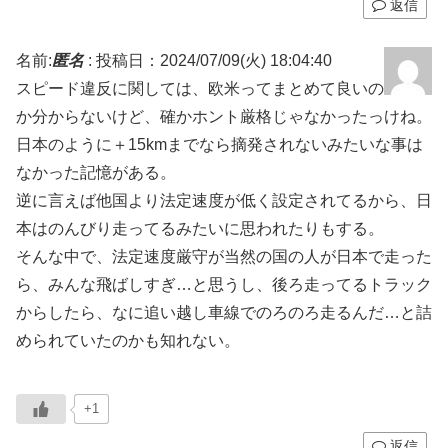
返信
名前:
匿名
:
投稿日：2024/07/09(火) 18:04:40
スピード違反に関しては、欧米ってまとめて良いの
か分からないけど、確かホント厳格じゃなかったっけね。
日本のように＋15kmまでなら摘発されないみたいな事は
なかった記憶がある。
逆に言えば他国より法定速度が低く設定されてるから、日
本はのんびり走ってるみたいに思われたりもする。
そんな中で、法定速度厳守が当然の国の人が日本で走った
ら、みんな飛ばしすぎ…と思うし、後ろ走ってるトラック
からしたら、なに追い越し車線でのろのろ走るんだ…と詰
められていたのかも知れない。
+1
返信