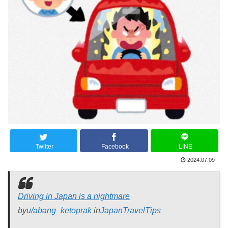
Twitter
Facebook
LINE
2024.07.09
Driving in Japan is a nightmare
by
u/abang_ketoprak
in
JapanTravelTips