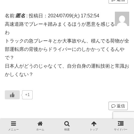
名前:
匿名
:
投稿日：2024/07/09(火) 17:52:54
高速道路でブレーキ踏みまくるほうが悪意を感じる
わ
トラックの急ブレーキとか大事故やん、積んでる荷物が全
部運転席の背後からドライバーにのしかかってくるんや
で？
日本人がどうのじゃなくて、自分自身の運転技術と常識お
かしくない？
+1
返信
名前:
匿名
:
投稿日：2024/07/09(火) 17:43:07
メニュー
ホーム
検索
トップ
サイドバー
ほんとかー？