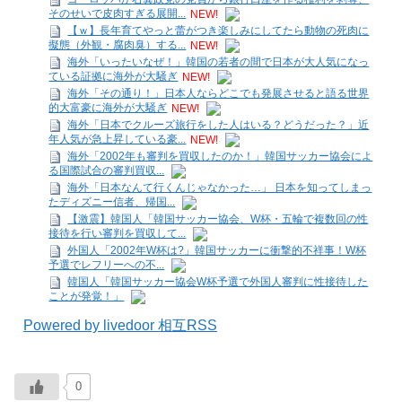
そのせいで皮肉すぎる展開...
NEW!
【ｗ】長年育てやっと蕾がつき楽しみにしてたら動物の死肉に
擬態（外観・腐肉臭）する...
NEW!
海外「いったいなぜ！」韓国の若者の間で日本が大人気になっ
ている証拠に海外が大騒ぎ
NEW!
海外「その通り！」日本人ならどこでも発展させると語る世界
的大富豪に海外が大騒ぎ
NEW!
海外「日本でクルーズ旅行をした人はいる？どうだった？」近
年人気が急上昇している豪...
NEW!
海外「2002年も審判を買収したのか！」韓国サッカー協会によ
る国際試合の審判買収...
海外「日本なんて行くんじゃなかった…」 日本を知ってしまっ
たディズニー信者、帰国...
【激震】韓国人「韓国サッカー協会、W杯・五輪で複数回の性
接待を行い審判を買収して...
外国人「2002年W杯は?」韓国サッカーに衝撃的不祥事！W杯
予選でレフリーへの不...
韓国人「韓国サッカー協会W杯予選で外国人審判に性接待した
ことが発覚！」
Powered by livedoor 相互RSS
0