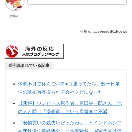
投稿者
引用元:https://redd.it/1dvovwg
📰
今読まれている記事
体調不良で休んでパチ●コ通ってたら、数十日単
位の証拠写真撮られて会社クビになった
【悲報】ワンピース原作者・尾田栄一郎さん、他
の人と同じ「漫画家」という肩書きに不満
「安物買いの銭失いだったねぇ」とインドネシア
高速鉄道の最終処分に日本側騒然、国家予算は使