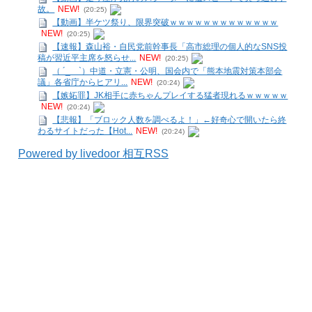
故。
NEW!
(20:25)
【動画】半ケツ祭り、限界突破ｗｗｗｗｗｗｗｗｗｗｗｗｗ
NEW!
(20:25)
【速報】森山裕・自民党前幹事長「高市総理の個人的なSNS投
稿が習近平主席を怒らせ...
NEW!
(20:25)
（ ´_ゝ`）中道・立憲・公明、国会内で「熊本地震対策本部会
議」各省庁からヒアリ...
NEW!
(20:24)
【嫉妬罪】JK相手に赤ちゃんプレイする猛者現れるｗｗｗｗｗ
NEW!
(20:24)
【悲報】「ブロック人数を調べるよ！」←好奇心で開いたら終
わるサイトだった【Hot...
NEW!
(20:24)
Powered by livedoor 相互RSS