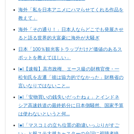
海外「私を日本アニメにハマらせてくれる作品を
教えて」
海外「その通り！」日本人ならどこでも発展させ
ると語る世界的大富豪に海外が大騒ぎ
日本「100％観光客トラップだけど価値のあるス
ポットを教えてほしい」
|●|【速報】高市政権、エース級の財務官僚・一
松旬氏を左遷「彼は協力的でなかった」財務省の
言いなりではないこと...
|●|「安物買いの銭失いだったねぇ」とインドネ
シア高速鉄道の最終処分に日本側騒然、国家予算
は使わないというと何...
|●|「マスコミの立ち位置の勘違いっぷりがすご
い」と報ステ大越キャスターの台詞に視聴者絶