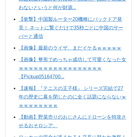
わないというと何が財源...
【衝撃】中国製ルーター20機種にバックドア発
見！ ネットに繋ぐだけで35秒ごとに中国のサー
バーと通信
【画像】最新のライザ、まだイケるｗｗｗｗｗ
【画像】整形でめっちゃ成功して可愛くなった女
ｗｗｗｗｗｗｗｗｗｗｗｗｗｗｗｗｗ
【Pickup05164700...
【速報】『テニスの王子様』 シリーズ完結で27
年の歴史に幕を閉じたのに全く話題にならないｗ
ｗｗｗｗｗｗｗｗ
【動画】野菜売りのおじさんにドローンを特攻さ
せるおそロシア。