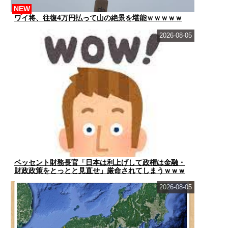
NEW
ワイ将、往復4万円払って山の絶景を堪能ｗｗｗｗｗ
2026-08-05
ベッセント財務長官「日本は利上げして政権は金融・
財政政策をとっとと見直せ」厳命されてしまうｗｗｗ
ｗｗ
2026-08-05