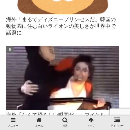
海外「まるでディズニープリンセスだ」韓国の
動物園に住む白いライオンの美しさが世界中で
話題に
海外「なんて恐ろしい瞬間だ…」マイケル・ジ
ャクソン、ソウル公演中にクレーンに侵入した
メニュー
ホーム
検索
トップ
サイドバー
ファンを守る感動の瞬間