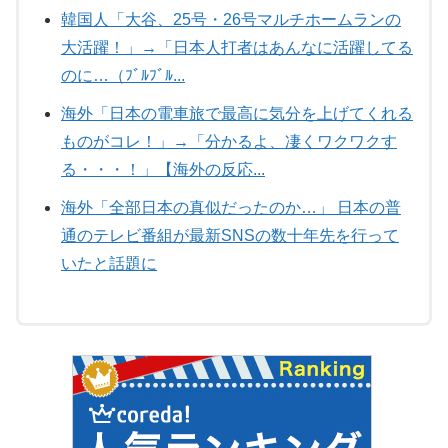
韓国人「大谷、25号・26号マルチホームランの
大活躍！」→「日本人打者はあんなに活躍してる
のに…（ﾌﾞﾙﾌﾞﾙ...
海外「日本の電車旅で最高に気分を上げてくれる
ものがコレ！」→「分かるよ、凄くワクワクす
る・・・！」【海外の反応...
海外「全部日本の真似だったのか…」 日本の普
通のテレビ番組が最新SNSの数十年先を行って
いたと話題に