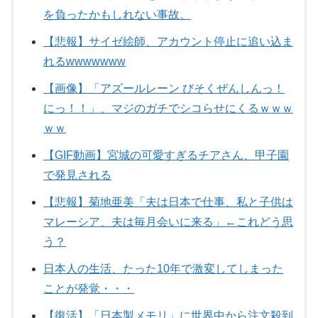
を負ったかもしれない事故。
【悲報】サイゼ絵師、アカウント停止に追い込ま
れるwwwwwww
【画像】「アズールレーン びそくぜんしんっ！
にっ！！」、マジのガチでシコらせにくるｗｗｗ
ｗｗ
【GIF動画】宮城の可愛すぎるチアさん、甲子園
で発見される
【悲報】菊地亜美「夫は日本で仕事、私と子供は
マレーシア、夫は毎月会いに来る」←これどう思
う？
日本人の生活、たった10年で激変してしまった
ことが発覚・・・
【復活】「日本製メモリ」に世界中から注文殺到