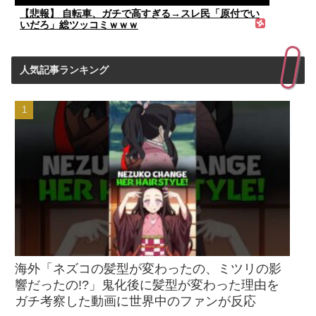
【悲報】 自転車、ガチで高すぎる→スレ民「原付でい
いだろ」総ツッコミｗｗｗ
人気記事ランキング
海外「ネズコの髪型が変わったの、ミツリの影
響だったの!?」鬼化後に髪型が変わった理由を
ガチ考察した動画に世界中のファンが反応