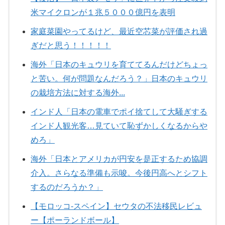
米マイクロンが１兆５０００億円を表明
家庭菜園やってるけど、最近空芯菜が評価され過
ぎだと思う！！！！！
海外「日本のキュウリを育ててるんだけどちょっ
と苦い。何が問題なんだろう？」日本のキュウリ
の栽培方法に対する海外...
インド人「日本の電車でポイ捨てして大騒ぎする
インド人観光客…見ていて恥ずかしくなるからや
めろ」
海外「日本とアメリカが円安を是正するため協調
介入。さらなる準備も示唆。今後円高へとシフト
するのだろうか？」
【モロッコ-スペイン】セウタの不法移民レビュ
ー【ポーランドボール】