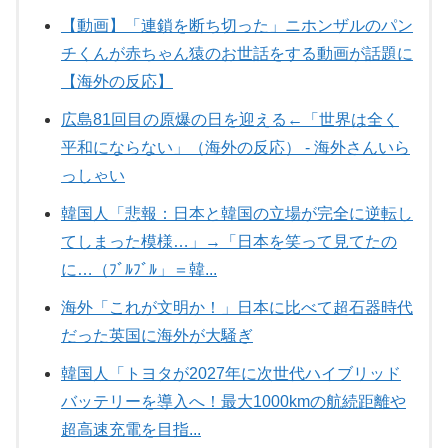
【動画】「連鎖を断ち切った」ニホンザルのパン
チくんが赤ちゃん猿のお世話をする動画が話題に
【海外の反応】
広島81回目の原爆の日を迎える←「世界は全く
平和にならない」（海外の反応） - 海外さんいら
っしゃい
韓国人「悲報：日本と韓国の立場が完全に逆転し
てしまった模様…」→「日本を笑って見てたの
に…（ﾌﾞﾙﾌﾞﾙ」＝韓...
海外「これが文明か！」日本に比べて超石器時代
だった英国に海外が大騒ぎ
韓国人「トヨタが2027年に次世代ハイブリッド
バッテリーを導入へ！最大1000kmの航続距離や
超高速充電を目指...