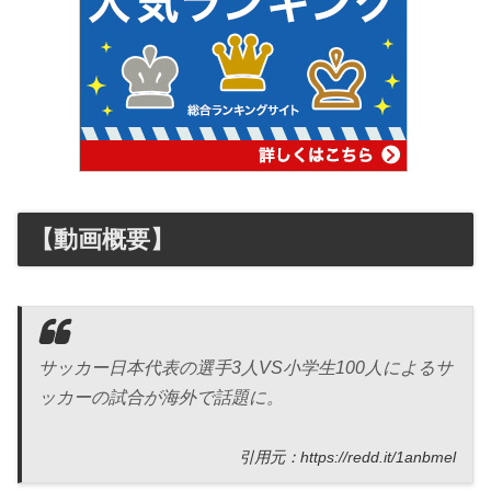
【動画概要】
サッカー日本代表の選手3人VS小学生100人によるサ
ッカーの試合が海外で話題に。
引用元：https://redd.it/1anbmel