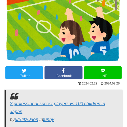
Twitter
Facebook
LINE
2024.02.29
2024.02.28
3 professional soccer players vs 100 children in
Japan
by
u/BlitzOrion
in
funny