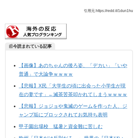
引用元:https://redd.it/1dun1hu
📰
今読まれている記事
【画像】あのちゃんの後ろ姿、「デカい」「いや
普通」で大論争ｗｗｗｗ
【悲報】X民「大学生の頃に出会った小学生が現
在の妻です」←滅茶苦茶叩かれてしまうｗｗｗｗ
【悲報】ジョジョや鬼滅のゲームを作った人、ジ
ャンプ垢にブロックされてお気持ち表明
甲子園出場校 猛暑と資金難に苦しむ