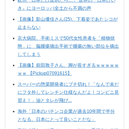
欧州「日本だけ反則だろ…」 世界の『日本びい
き』にヨーロッパ全土から不満の声
【画像】影山優佳さん(25)、下着姿であたシコが
止まらない
京大病院、手術ミスで50代女性患者を「植物状
態」に 脳腫瘍摘出手術で腫瘍の無い部位を摘出
してしまう
【画像】前田敦子さん、脚が長すぎるｗｗｗｗｗ
ｗｗ 【Pickup07091615】
スーパーの惣菜開発者にブチ切れ！「なんで未だ
にフタ外してレンチン仕様なんだよ！コンビニ見
習え！」油とタレが飛び...
海外「日本のパチンコ企業が過去10年間で半分
となる。日本にとって良いことだな」