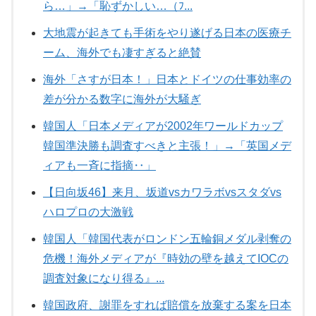
ら…」→「恥ずかしい…（ﾌ...
大地震が起きても手術をやり遂げる日本の医療チ
ーム、海外でも凄すぎると絶賛
海外「さすが日本！」日本とドイツの仕事効率の
差が分かる数字に海外が大騒ぎ
韓国人「日本メディアが2002年ワールドカップ
韓国準決勝も調査すべきと主張！」→「英国メデ
ィアも一斉に指摘‥」
【日向坂46】来月、坂道vsカワラボvsスタダvs
ハロプロの大激戦
韓国人「韓国代表がロンドン五輪銅メダル剥奪の
危機！海外メディアが『時効の壁を越えてIOCの
調査対象になり得る』...
韓国政府、謝罪をすれば賠償を放棄する案を日本