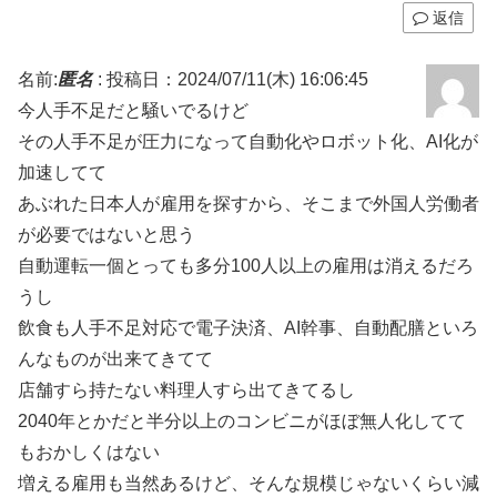
返信
名前:
匿名
:
投稿日：2024/07/11(木) 16:06:45
今人手不足だと騒いでるけど
その人手不足が圧力になって自動化やロボット化、AI化が
加速してて
あぶれた日本人が雇用を探すから、そこまで外国人労働者
が必要ではないと思う
自動運転一個とっても多分100人以上の雇用は消えるだろ
うし
飲食も人手不足対応で電子決済、AI幹事、自動配膳といろ
んなものが出来てきてて
店舗すら持たない料理人すら出てきてるし
2040年とかだと半分以上のコンビニがほぼ無人化してて
もおかしくはない
増える雇用も当然あるけど、そんな規模じゃないくらい減