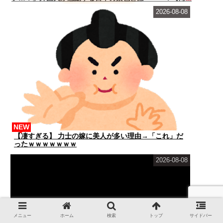
2026-08-08
NEW
【凄すぎる】 力士の嫁に美人が多い理由→「これ」だ
ったｗｗｗｗｗｗｗ
2026-08-08
メニュー
ホーム
検索
トップ
サイドバー