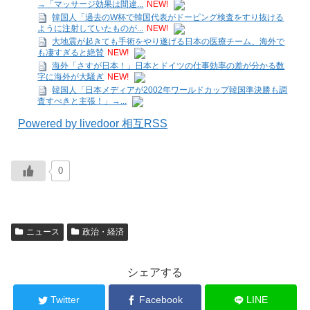
→「マッサージ効果は間違...
NEW!
韓国人「過去のW杯で韓国代表がドーピング検査をすり抜ける
ように注射していたものが...
NEW!
大地震が起きても手術をやり遂げる日本の医療チーム、海外で
も凄すぎると絶賛
NEW!
海外「さすが日本！」日本とドイツの仕事効率の差が分かる数
字に海外が大騒ぎ
NEW!
韓国人「日本メディアが2002年ワールドカップ韓国準決勝も調
査すべきと主張！」→...
Powered by livedoor 相互RSS
0
ニュース
政治・経済
シェアする
Twitter
Facebook
LINE