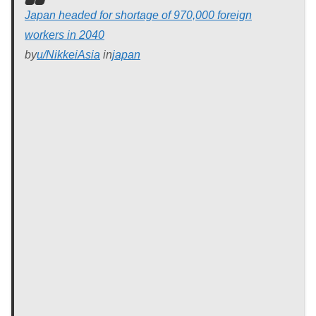
Japan headed for shortage of 970,000 foreign
workers in 2040
by
u/NikkeiAsia
in
japan