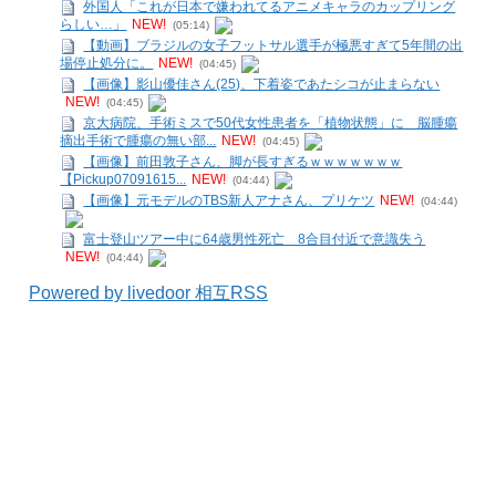
外国人「これが日本で嫌われてるアニメキャラのカップリング
らしい…」
NEW!
(05:14)
【動画】ブラジルの女子フットサル選手が極悪すぎて5年間の出
場停止処分に。
NEW!
(04:45)
【画像】影山優佳さん(25)、下着姿であたシコが止まらない
NEW!
(04:45)
京大病院、手術ミスで50代女性患者を「植物状態」に 脳腫瘍
摘出手術で腫瘍の無い部...
NEW!
(04:45)
【画像】前田敦子さん、脚が長すぎるｗｗｗｗｗｗｗ
【Pickup07091615...
NEW!
(04:44)
【画像】元モデルのTBS新人アナさん、プリケツ
NEW!
(04:44)
富士登山ツアー中に64歳男性死亡 8合目付近で意識失う
NEW!
(04:44)
Powered by livedoor 相互RSS