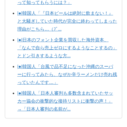
って知ってもらうには？」
|●|韓国人「『日本ビールは絶対に飲まない！』
と大騒ぎしていた時代が完全に終わってしまった
理由がこちら…（ﾌﾞ...
|●|日本のフォント企業を買収した海外資本、
「なんで自ら売上ゼロにするようなことするの」
とドン引きするような方...
|●|韓国人「台風で品不足になった沖縄のスーパ
ーに行ってみたら、なぜか辛ラーメンだけ売れ残
っていたんです…」
|●|韓国人「日本人審判も多数含まれていたサッ
カー協会の衝撃的な接待リストに衝撃の声！」
→「日本人審判の名前が...