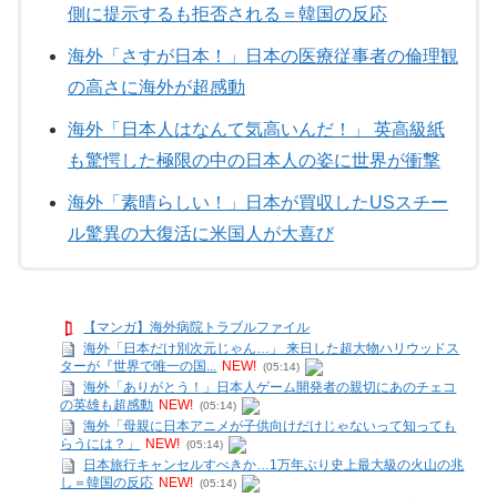
側に提示するも拒否される＝韓国の反応
海外「さすが日本！」日本の医療従事者の倫理観
の高さに海外が超感動
海外「日本人はなんて気高いんだ！」 英高級紙
も驚愕した極限の中の日本人の姿に世界が衝撃
海外「素晴らしい！」日本が買収したUSスチー
ル驚異の大復活に米国人が大喜び
【マンガ】海外病院トラブルファイル
海外「日本だけ別次元じゃん…」 来日した超大物ハリウッドス
ターが『世界で唯一の国...
NEW!
(05:14)
海外「ありがとう！」日本人ゲーム開発者の親切にあのチェコ
の英雄も超感動
NEW!
(05:14)
海外「母親に日本アニメが子供向けだけじゃないって知っても
らうには？」
NEW!
(05:14)
日本旅行キャンセルすべきか…1万年ぶり史上最大級の火山の兆
し＝韓国の反応
NEW!
(05:14)