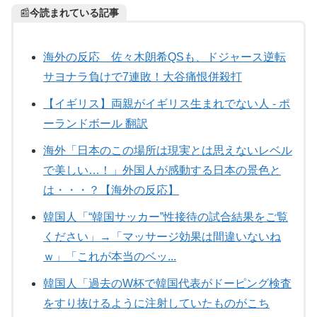
📰
今読まれている記事
海外の反応 佐々木朗希QSも、ドジャース逆転
サヨナラ負けで7連敗！大谷痛恨併殺打
【イギリス】両親がイギリス生まれでない人 - ポ
ーランドボール 翻訳
海外「日本のこの場所は現実とは思えないレベル
で美しい…！」外国人が感動する日本の景色と
は・・・？【海外の反応】
韓国人「“韓国サッカー”性接待の試合結果をご覧
ください」→「マッサージ効果は間違いないね
ｗ」「これが本当のベッ...
韓国人「過去のW杯で韓国代表がドーピング検査
をすり抜けるように注射していたものがこち