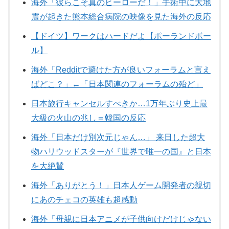
海外「彼らこそ真のヒーローだ！」手術中に大地
震が起きた熊本総合病院の映像を見た海外の反応
【ドイツ】ワークはハードだよ【ポーランドボー
ル】
海外「Redditで避けた方が良いフォーラムと言え
ばどこ？」←「日本関連のフォーラムの殆ど」
日本旅行キャンセルすべきか…1万年ぶり史上最
大級の火山の兆し＝韓国の反応
海外「日本だけ別次元じゃん…」 来日した超大
物ハリウッドスターが『世界で唯一の国』と日本
を大絶賛
海外「ありがとう！」日本人ゲーム開発者の親切
にあのチェコの英雄も超感動
海外「母親に日本アニメが子供向けだけじゃない