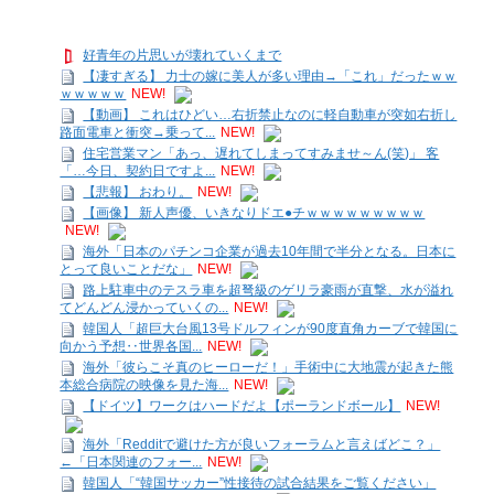
好青年の片思いが壊れていくまで
【凄すぎる】 力士の嫁に美人が多い理由→「これ」だったｗｗ
ｗｗｗｗｗ
NEW!
【動画】 これはひどい…右折禁止なのに軽自動車が突如右折し
路面電車と衝突→乗って...
NEW!
住宅営業マン「あっ、遅れてしまってすみませ～ん(笑)」 客
「…今日、契約日ですよ...
NEW!
【悲報】 おわり。
NEW!
【画像】 新人声優、いきなりドエ●チｗｗｗｗｗｗｗｗｗ
NEW!
海外「日本のパチンコ企業が過去10年間で半分となる。日本に
とって良いことだな」
NEW!
路上駐車中のテスラ車を超弩級のゲリラ豪雨が直撃、水が溢れ
てどんどん浸かっていくの...
NEW!
韓国人「超巨大台風13号ドルフィンが90度直角カーブで韓国に
向かう予想‥世界各国...
NEW!
海外「彼らこそ真のヒーローだ！」手術中に大地震が起きた熊
本総合病院の映像を見た海...
NEW!
【ドイツ】ワークはハードだよ【ポーランドボール】
NEW!
海外「Redditで避けた方が良いフォーラムと言えばどこ？」
←「日本関連のフォー...
NEW!
韓国人「“韓国サッカー”性接待の試合結果をご覧ください」