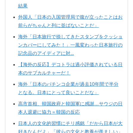
結果
外国人「日本の入国管理局で腹が立ったことはお
前らがちゃんと列に並ばないことだ」
海外「日本旅行で捺してきたスタンプをクッショ
ンカバーにしてみた！」一風変わった日本旅行の
記念品のアイディアに対...
【海外の反応】デコトラは過小評価されている日
本のサブカルチャーだ！
海外「日本のパチンコ企業が過去10年間で半分
となる。日本にとって良いことだな」
高市首相、韓国政府と韓国軍に感謝…サウジの日
本人退避に協力＝韓国の反応
日本人の文化的習慣にチリ感銘「だから日本が大
好きなんだよ」「彼らの文化と教養が羨ましい」