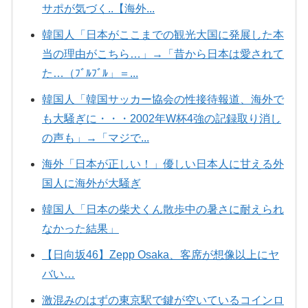
サポが気づく..【海外...
韓国人「日本がここまでの観光大国に発展した本
当の理由がこちら…」→「昔から日本は愛されて
た…（ﾌﾞﾙﾌﾞﾙ」＝...
韓国人「韓国サッカー協会の性接待報道、海外で
も大騒ぎに・・・2002年W杯4強の記録取り消し
の声も」→「マジで...
海外「日本が正しい！」優しい日本人に甘える外
国人に海外が大騒ぎ
韓国人「日本の柴犬くん散歩中の暑さに耐えられ
なかった結果」
【日向坂46】Zepp Osaka、客席が想像以上にヤ
バい…
激混みのはずの東京駅で鍵が空いているコインロ