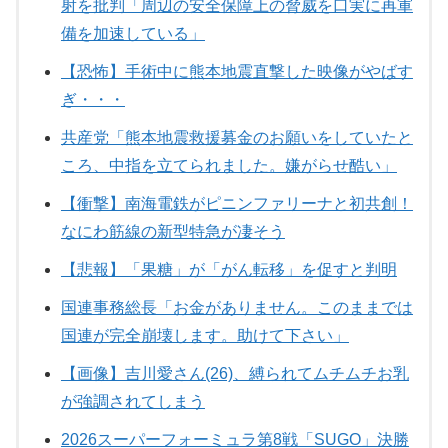
射を批判「周辺の安全保障上の脅威を口実に再軍
備を加速している」
【恐怖】手術中に熊本地震直撃した映像がやばす
ぎ・・・
共産党「熊本地震救援募金のお願いをしていたと
ころ、中指を立てられました。嫌がらせ酷い」
【衝撃】南海電鉄がピニンファリーナと初共創！
なにわ筋線の新型特急が凄そう
【悲報】「果糖」が「がん転移」を促すと判明
国連事務総長「お金がありません。このままでは
国連が完全崩壊します。助けて下さい」
【画像】吉川愛さん(26)、縛られてムチムチお乳
が強調されてしまう
2026スーパーフォーミュラ第8戦「SUGO」決勝