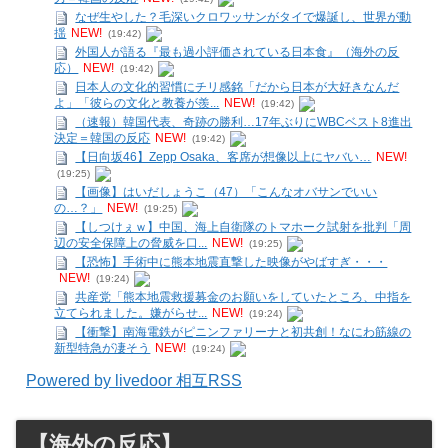
なぜ生やした？毛深いクロワッサンがタイで爆誕し、世界が動
揺
NEW!
(19:42)
外国人が語る『最も過小評価されている日本食』（海外の反
応）
NEW!
(19:42)
日本人の文化的習慣にチリ感銘「だから日本が大好きなんだ
よ」「彼らの文化と教養が羨...
NEW!
(19:42)
（速報）韓国代表、奇跡の勝利…17年ぶりにWBCベスト8進出
決定＝韓国の反応
NEW!
(19:42)
【日向坂46】Zepp Osaka、客席が想像以上にヤバい…
NEW!
(19:25)
【画像】はいだしょうこ（47）「こんなオバサンでいい
の…？」
NEW!
(19:25)
【しつけぇｗ】中国、海上自衛隊のトマホーク試射を批判「周
辺の安全保障上の脅威を口...
NEW!
(19:25)
【恐怖】手術中に熊本地震直撃した映像がやばすぎ・・・
NEW!
(19:24)
共産党「熊本地震救援募金のお願いをしていたところ、中指を
立てられました。嫌がらせ...
NEW!
(19:24)
【衝撃】南海電鉄がピニンファリーナと初共創！なにわ筋線の
新型特急が凄そう
NEW!
(19:24)
Powered by livedoor 相互RSS
【海外の反応】