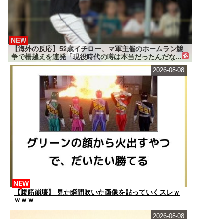
NEW
【海外の反応】52歳イチロー、マ軍主催のホームラン競
争で柵越えを連発「現役時代の噂は本当だったんだな...
2026-08-08
NEW
【腹筋崩壊】 見た瞬間吹いた画像を貼っていくスレｗ
ｗｗｗ
2026-08-08