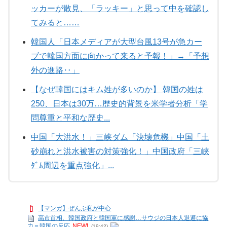
ッカーが散見、「ラッキー」と思って中を確認し
てみると……
韓国人「日本メディアが大型台風13号が急カー
ブで韓国方面に向かって来ると予報！」→「予想
外の進路‥」
【なぜ韓国にはキム姓が多いのか】 韓国の姓は
250、日本は30万…歴史的背景を米学者分析「学
問尊重と平和な歴史...
中国「大洪水！」三峡ダム「決壊危機」中国「土
砂崩れと洪水被害の対策強化！」中国政府「三峡
ﾀﾞﾑ周辺を重点強化」...
【マンガ】ぜんぶ私が中心
高市首相、韓国政府と韓国軍に感謝…サウジの日本人退避に協
力＝韓国の反応
NEW!
(19:42)