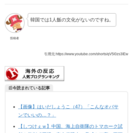
韓国では1人飯の文化がないのですね。
投稿者
引用元:https://www.youtube.com/shorts/qV5l0zs3IEw
📰
今読まれている記事
【画像】はいだしょうこ（47）「こんなオバサ
ンでいいの…？」
【しつけぇｗ】中国、海上自衛隊のトマホーク試