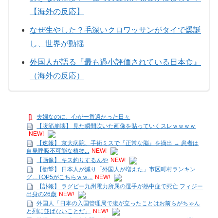
【海外の反応】
なぜ生やした？毛深いクロワッサンがタイで爆誕
し、世界が動揺
外国人が語る『最も過小評価されている日本食』
（海外の反応）
夫婦なのに、心が一番遠かった日々
【腹筋崩壊】 見た瞬間吹いた画像を貼っていくスレｗｗｗｗ
NEW!
【速報】 京大病院、手術ミスで『正常な脳』を摘出 → 患者は
自発呼吸不可能な植物...
NEW!
【画像】 キス釣りするんや
NEW!
【衝撃】 日本人が減り「外国人が増えた」市区町村ランキン
グ…TOP5がこちらｗｗ...
NEW!
【訃報】 ラグビー九州電力所属の選手が熱中症で死亡 フィジー
出身の26歳
NEW!
外国人「日本の入国管理局で腹が立ったことはお前らがちゃん
と列に並ばないことだ」
NEW!