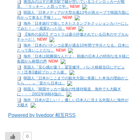
激混みのはずの東京駅で鍵が空いているコインロッカーが散
見、「ラッキー」と思って中...
NEW!
韓国人「日本メディアが大型台風13号が急カーブで韓国方面に
向かって来ると予報！」...
NEW!
海外「日本旅行で捺してきたスタンプをクッションカバーにし
てみた！」一風変わった日...
NEW!
【海外の反応】デコトラは過小評価されている日本のサブカル
チャーだ！
NEW!
海外「日本のパチンコ企業が過去10年間で半分となる。日本に
とって良いことだな」
NEW!
海外「日本は戦勝国なんだよ」 戦後の日本人の特別な生き様に
各国から称賛の声
NEW!
英国人「安心感が違う」冨安健洋、パレス移籍当日にデビュ
ー！圧巻3連続ブロックも披...
韓国人「日本がここまでの観光大国に発展した本当の理由がこ
ちら…」→「昔から日本は...
韓国人「韓国サッカー協会の性接待報道、海外でも大騒ぎ
に・・・2002年W杯4強の...
海外「日本が正しい！」優しい日本人に甘える外国人に海外が
大騒ぎ
Powered by livedoor 相互RSS
0