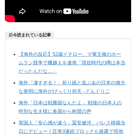
📰
今読まれている記事
【海外の反応】52歳イチロー、マ軍主催のホー
ムラン競争で柵越えを連発「現役時代の噂は本当
だったんだな…」
海外「凄すぎる！」折り紙と並ぶあの日本の偉大
な発明に海外がびっくり仰天 - どんぐりこ
海外「日本は戦勝国なんだよ」 戦後の日本人の
特別な生き様に各国から称賛の声
英国人「安心感が違う」冨安健洋、パレス移籍当
日にデビュー！圧巻3連続ブロックも披露で現地