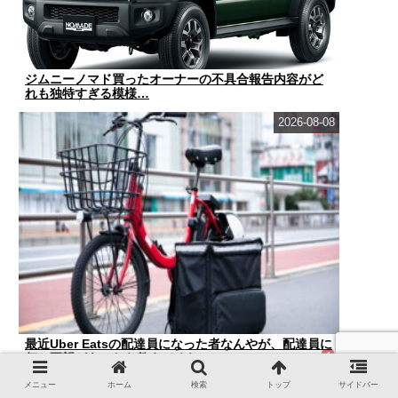
ジムニーノマド買ったオーナーの不具合報告内容がど
れも独特すぎる模様…
2026-08-08
最近Uber Eatsの配達員になった者なんやが、配達員に
何か要望があったら教えてくれ
メニュー
ホーム
検索
トップ
サイドバー