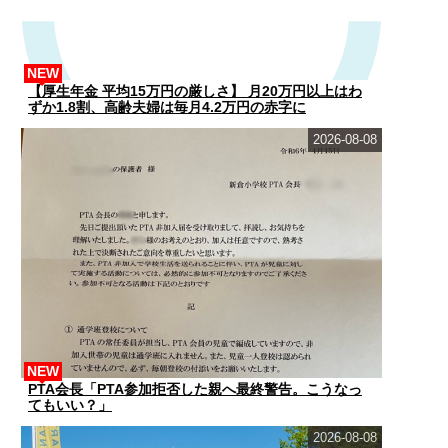
NEW
【厚生年金 平均15万円の厳しさ】 月20万円以上はわ
ずか1.8割、高齢夫婦は毎月4.2万円の赤字に
2026-08-08
NEW
PTA会長「PTA参加拒否した親へ最終警告。こうなっ
てもいい？」
2026-08-08