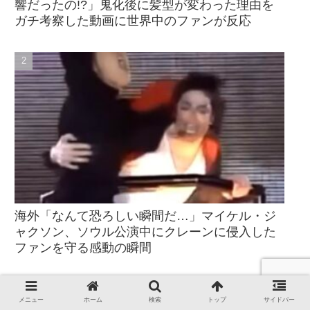
響だったの!?」鬼化後に髪型が変わった理由を
ガチ考察した動画に世界中のファンが反応
海外「なんて恐ろしい瞬間だ…」マイケル・ジ
ャクソン、ソウル公演中にクレーンに侵入した
ファンを守る感動の瞬間
メニュー
ホーム
検索
トップ
サイドバー