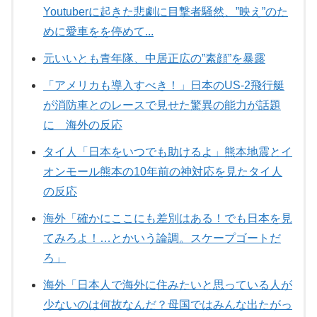
Youtuberに起きた悲劇に目撃者騒然、”映え”のた
めに愛車をを停めて...
元いいとも青年隊、中居正広の”素顔”を暴露
「アメリカも導入すべき！」日本のUS-2飛行艇
が消防車とのレースで見せた驚異の能力が話題
に 海外の反応
タイ人「日本をいつでも助けるよ」熊本地震とイ
オンモール熊本の10年前の神対応を見たタイ人
の反応
海外「確かにここにも差別はある！でも日本を見
てみろよ！…とかいう論調。スケープゴートだ
ろ」
海外「日本人で海外に住みたいと思っている人が
少ないのは何故なんだ？母国ではみんな出たがっ