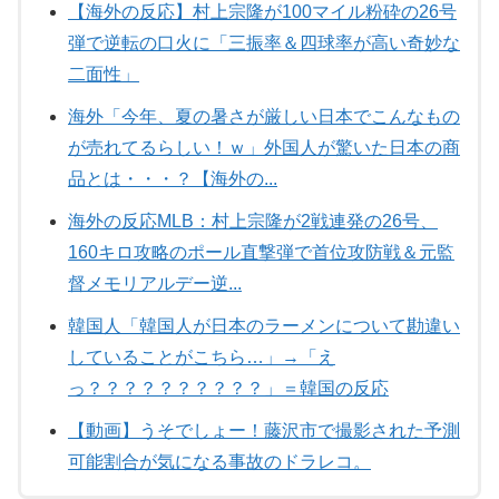
【海外の反応】村上宗隆が100マイル粉砕の26号
弾で逆転の口火に「三振率＆四球率が高い奇妙な
二面性」
海外「今年、夏の暑さが厳しい日本でこんなもの
が売れてるらしい！ｗ」外国人が驚いた日本の商
品とは・・・？【海外の...
海外の反応MLB：村上宗隆が2戦連発の26号、
160キロ攻略のポール直撃弾で首位攻防戦＆元監
督メモリアルデー逆...
韓国人「韓国人が日本のラーメンについて勘違い
していることがこちら…」→「え
っ？？？？？？？？？？」＝韓国の反応
【動画】うそでしょー！藤沢市で撮影された予測
可能割合が気になる事故のドラレコ。