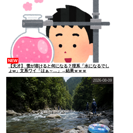
NEW
【天才】 雪が溶けると何になる？理系「水になるでし
ょw」文系ワイ「はぁ～…」→結果ｗｗｗ
2026-08-09