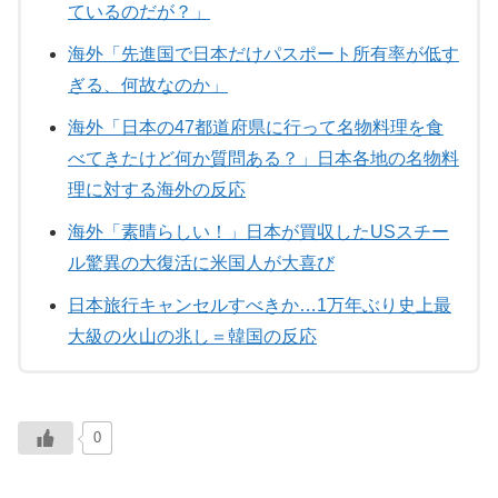
ているのだが？」
海外「先進国で日本だけパスポート所有率が低す
ぎる、何故なのか」
海外「日本の47都道府県に行って名物料理を食
べてきたけど何か質問ある？」日本各地の名物料
理に対する海外の反応
海外「素晴らしい！」日本が買収したUSスチー
ル驚異の大復活に米国人が大喜び
日本旅行キャンセルすべきか…1万年ぶり史上最
大級の火山の兆し＝韓国の反応
0