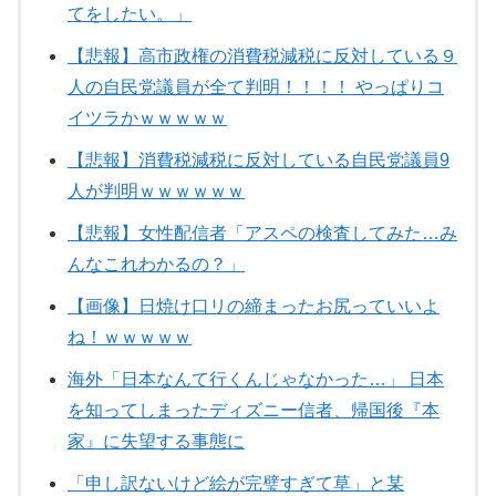
てをしたい。」
【悲報】高市政権の消費税減税に反対している９
人の自民党議員が全て判明！！！！ やっぱりコ
イツラかｗｗｗｗｗ
【悲報】消費税減税に反対している自民党議員9
人が判明ｗｗｗｗｗｗ
【悲報】女性配信者「アスペの検査してみた…み
んなこれわかるの？」
【画像】日焼け口リの締まったお尻っていいよ
ね！ｗｗｗｗｗ
海外「日本なんて行くんじゃなかった…」 日本
を知ってしまったディズニー信者、帰国後『本
家』に失望する事態に
「申し訳ないけど絵が完璧すぎて草」と某