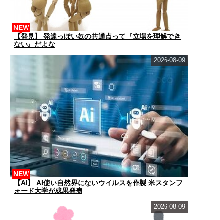
NEW
【発見】 発達っぽい奴の共通点って『立場を理解でき
ない』だよな
2026-08-09
NEW
【AI】 AI使い自然界にないウイルスを作製 米スタンフ
ォード大学が成果発表
2026-08-09