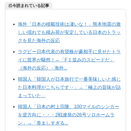
📰
今読まれている記事
海外「日本の積載技術は凄いな！」熊本地震の激
しい揺れでも積み荷が安定している日本のトラッ
クを見た海外の反応
ラグビー日本代表の有望株が豪相手に見せたトラ
イに世界が騒然！←「F１並みのスピードだ」
（海外の反応） - 海外...
韓国人「韓国人が日本旅行で一番美味しいと感じ
た日本料理がこちらです‥」→「極上の旨味が詰
まっていた」
韓国人「日本の村上宗隆、100マイルのシンカー
を逆方向に・・・2戦連発の26号ソロホームラ
ン」→「羨ましすぎる...