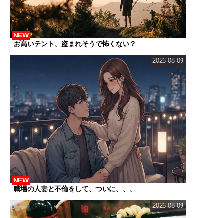
NEW
お高いテント、盗まれそうで怖くない？
2026-08-09
NEW
職場の人妻と不倫をして、ついに、、、
2026-08-09