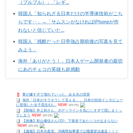
（ブルブル）」「レギ...
韓国人「知られざる日本だけの半導体技術がこち
らです‥」→「サムスンがなければiPhoneが作
れないと信じていた...
韓国人「残酷だった日帝強占期前後の写真を見て
みよう」
海外「ありがとう！」日本人ゲーム開発者の親切
にあのチェコの英雄も超感動
妻が嫌すぎて壊れていった、ある夫の現実
海外「日本がキラキラして見える…」 日本の街頭インタビュー
に登場した女子高生4人...
NEW!
(05:05)
【朗報】井上和さん、ボディラインを気にしすぎて隠しまくっ
てしまう
NEW!
(05:05)
【画像】影山優佳さん(25)、下着姿であたシコが止まらない
NEW!
(05:05)
【速報】日本共産党、沖縄県知事選で公職選挙法違反！！！