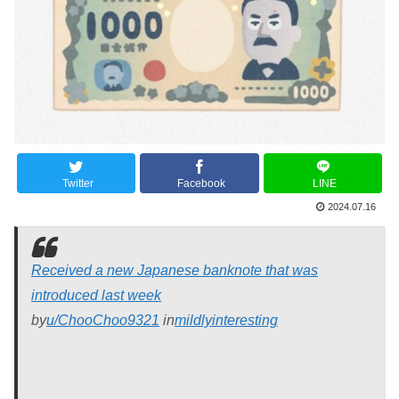
Twitter
Facebook
LINE
2024.07.16
Received a new Japanese banknote that was
introduced last week
by
u/ChooChoo9321
in
mildlyinteresting