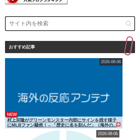
おすすめ記事
2026-08-06
NEW
村上宗隆がグリーンモンスター内部にサインを残す様子
にMLBファン騒然！←「歴史に名を刻んだ」（海外の...
2026-08-06