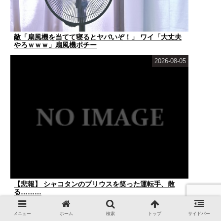
敵「扇風機を当てて寝るとヤバいぞ！」 ワイ「大丈夫
やろｗｗｗ」扇風機ポチー
2026-08-05
【悲報】 シャコタンのプリウスを笑った運転手、散
る………
2026-08-05
メニュー
ホーム
検索
トップ
サイドバー