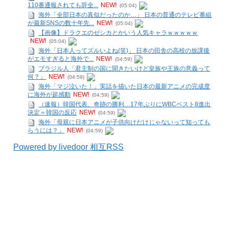
110番通報されても辞全...
NEW!
(05:04)
海外「全部日本の真似だったのか…」 日本の普通のテレビ番組
が最新SNSの数十年先...
NEW!
(05:04)
【画像】ドラクエのゼシカとかいう人気キャラｗｗｗｗｗ
NEW!
(05:04)
海外「日本人ってズルいよね(笑)」 日本の田舎の高校の放課後
がエモすぎると海外で...
NEW!
(04:59)
ブラジル人「君主制の国に聞きたいけど皇族や王族の意義って
何？」
NEW!
(04:59)
海外「マジ泣いた！」実話を描いた日本の最新アニメの完成度
に海外が超感動
NEW!
(04:59)
（速報）韓国代表、奇跡の勝利…17年ぶりにWBCベスト8進出
決定＝韓国の反応
NEW!
(04:59)
海外「母親に日本アニメが子供向けだけじゃないって知っても
らうには？」
NEW!
(04:59)
Powered by livedoor 相互RSS