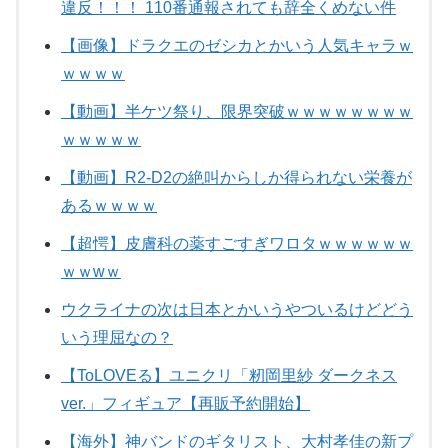
違反！！！ 110番通報されても辞全くめない件
【画像】ドラクエのゼシカとかいう人気キャラｗ
ｗｗｗｗ
【動画】半ケツ祭り、限界突破ｗｗｗｗｗｗｗｗ
ｗｗｗｗｗ
【動画】R2-D2の絶叫からしか得られない栄養が
あるｗｗｗｗ
【超愕】皮膚科の薬すごすぎワロタｗｗｗｗｗｗ
ｗｗwｗ
ウクライナの次は日本とかいうやついるけどどう
いう理屈なの？
【ToLOVEる】ユニクリ「籾岡里紗 ダークネス
ver.」フィギュア【再販予約開始】
【海外】神バンドのギタリスト、大村孝佳の新プ