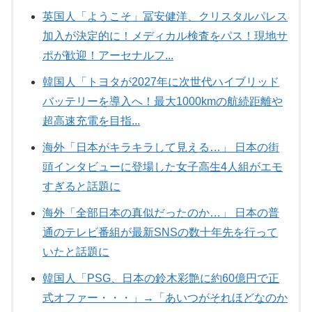
英国人「ようこそ」冨安健洋、クリスタルパレス
加入が決定的に！メディカル検査をパス！現地サ
ポが歓迎！アーセナルフ...
韓国人「トヨタが2027年に次世代ハイブリッド
バッテリーを導入へ！最大1000kmの航続距離や
超高速充電を目指...
海外「日本がキラキラして見える…」 日本の街
頭インタビューに登場した女子高生4人組がエモ
すぎると話題に
海外「全部日本の真似だったのか…」 日本の普
通のテレビ番組が最新SNSの数十年先を行って
いたと話題に
韓国人「PSG、日本の鈴木彩艶に約60億円で正
式オファー・・・」→「あいつがそれほどなのか