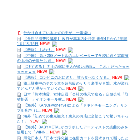
分かり合えているはずの夫が、一番遠い
【食料品消費税減税】 政府が基本方針決定 来年4月から2年間
1％に8月5日
NEW!
【悲報】 おわり。
NEW!
【中国】 高さ288メートルのエレベーターで学校に通う雲南省
の山地の子供たち 通...
NEW!
【凄すぎる】 力士の嫁に美人が多い理由→「これ」だったｗｗ
ｗｗｗｗｗ
NEW!
【悲報】 コンビニのおにぎり、誰も食べなくなる…
NEW!
路上駐車中のテスラ車を超弩級のゲリラ豪雨が直撃、水が溢れ
てどんどん浸かっていくの...
NEW!
日本「熊本地震」女性店員「会社の指示で戻る」店舗会社「取
材拒否！」イオンモール熊...
NEW!
【海外】KANO(@onefive)による『ドキドキモーニング』サン
プル音声（1...
NEW!
海外「初めての東京観光！東京のお店は全部こうで驚いちゃっ
た！」
NEW!
【海外】BABYMETALがコラボしたアーティストの楽曲のみを
使用して「WINN...
NEW!
帰化日本人「日本で帰化後に在留カードを要求されて断ったと