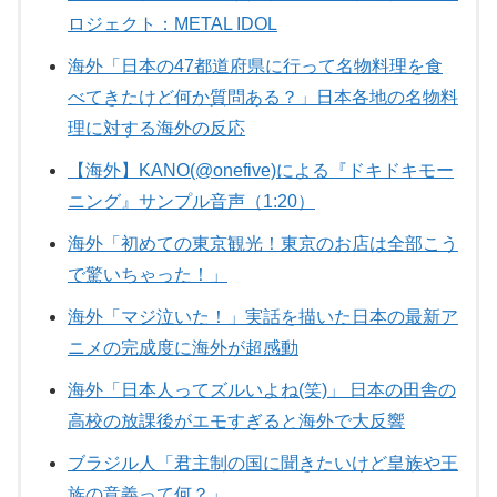
ロジェクト：METAL IDOL
海外「日本の47都道府県に行って名物料理を食
べてきたけど何か質問ある？」日本各地の名物料
理に対する海外の反応
【海外】KANO(@onefive)による『ドキドキモー
ニング』サンプル音声（1:20）
海外「初めての東京観光！東京のお店は全部こう
で驚いちゃった！」
海外「マジ泣いた！」実話を描いた日本の最新ア
ニメの完成度に海外が超感動
海外「日本人ってズルいよね(笑)」 日本の田舎の
高校の放課後がエモすぎると海外で大反響
ブラジル人「君主制の国に聞きたいけど皇族や王
族の意義って何？」