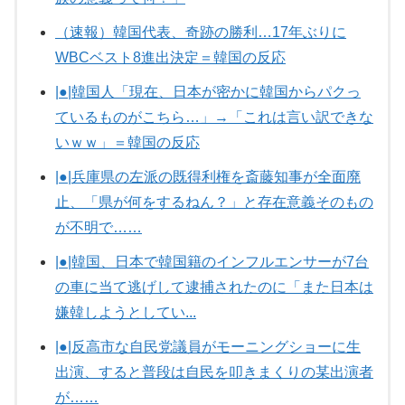
（速報）韓国代表、奇跡の勝利…17年ぶりに
WBCベスト8進出決定＝韓国の反応
|●|韓国人「現在、日本が密かに韓国からパクっ
ているものがこちら…」→「これは言い訳できな
いｗｗ」＝韓国の反応
|●|兵庫県の左派の既得利権を斎藤知事が全面廃
止、「県が何をするねん？」と存在意義そのもの
が不明で……
|●|韓国、日本で韓国籍のインフルエンサーが7台
の車に当て逃げして逮捕されたのに「また日本は
嫌韓しようとしてい...
|●|反高市な自民党議員がモーニングショーに生
出演、すると普段は自民を叩きまくりの某出演者
が……