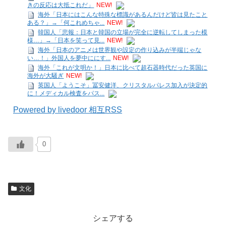
きの反応は大抵これだ」
NEW!
海外「日本にはこんな特殊な標識があるんだけど皆は見たこと
ある？」→「何これめちゃ...
NEW!
韓国人「悲報：日本と韓国の立場が完全に逆転してしまった模
様…」→「日本を笑って見...
NEW!
海外「日本のアニメは世界観や設定の作り込みが半端じゃな
い…！」外国人を夢中ににす...
NEW!
海外「これが文明か！」日本に比べて超石器時代だった英国に
海外が大騒ぎ
NEW!
英国人「ようこそ」冨安健洋、クリスタルパレス加入が決定的
に！メディカル検査をパス...
Powered by livedoor 相互RSS
0
文化
シェアする