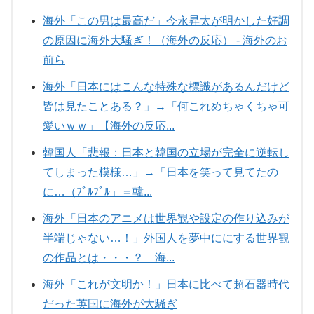
海外「この男は最高だ」今永昇太が明かした好調
の原因に海外大騒ぎ！（海外の反応） - 海外のお
前ら
海外「日本にはこんな特殊な標識があるんだけど
皆は見たことある？」→「何これめちゃくちゃ可
愛いｗｗ」【海外の反応...
韓国人「悲報：日本と韓国の立場が完全に逆転し
てしまった模様…」→「日本を笑って見てたの
に…（ﾌﾞﾙﾌﾞﾙ」＝韓...
海外「日本のアニメは世界観や設定の作り込みが
半端じゃない…！」外国人を夢中ににする世界観
の作品とは・・・？ 海...
海外「これが文明か！」日本に比べて超石器時代
だった英国に海外が大騒ぎ