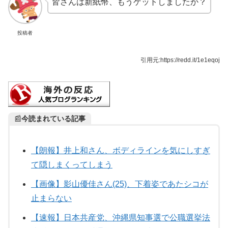
皆さんは新紙幣、もうゲットしましたか？
投稿者
引用元:https://redd.it/1e1eqoj
📰
今読まれている記事
【朗報】井上和さん、ボディラインを気にしすぎ
て隠しまくってしまう
【画像】影山優佳さん(25)、下着姿であたシコが
止まらない
【速報】日本共産党、沖縄県知事選で公職選挙法