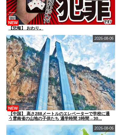
NEW
【悲報】 おわり。
2026-08-06
NEW
【中国】 高さ288メートルのエレベーターで学校に通
う雲南省の山地の子供たち 通学時間 3時間→30...
2026-08-06