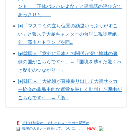
ント、「正体バレバレよな」と黒電話の呼び方で
あっさりと……
|●|「マスコミの立ち位置の勘違いっぷりがすご
い」と報ステ大越キャスターの台詞に視聴者絶
句、高市とトランプを同...
|●|韓国人「意外に日本との関係が深い地球の裏
側の国がこちらです‥」→「国境を越えた驚くべ
き歴史のつながり‥」
|●|韓国人「大統領が直接乗り出して大韓サッカ
ー協会の非民主的な運営を厳しく批判した理由が
こちらです‥」→「衝...
それは純愛か、それともストーカー疑惑か
職場の人妻と不倫をして、ついに、、、
NEW!