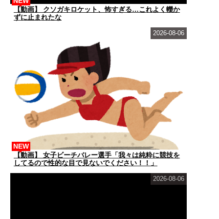
NEW
【動画】 クソガキロケット、怖すぎる…これよく轢か
ずに止まれたな
2026-08-06
NEW
【動画】 女子ビーチバレー選手「我々は純粋に競技を
してるので性的な目で見ないでください！！」
2026-08-06