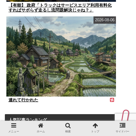
【有能】 政府「トラックはサービスエリア利用有料化
すればサボらず走るし流問題解決じゃね？」
2026-08-06
連れて行かれた
人気記事ランキング
メニュー
ホーム
検索
トップ
サイドバー