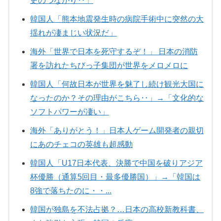
史のつながり‥」
韓国人「熊本地震発生時の病院手術中に突然の大
揺れが凄まじい状況だ」
海外「世界で日本を死守するぞ！」 日本の消防
署を訪れたちびっ子集団が世界をメロメロに
韓国人「何故日本が世界を魅了し続け観光大国に
なったのか？その理由がこちら‥」→「文化的な
ソフトパワーが凄い」
海外「ありがとう！」日本人ゲーム開発者の親切
にあのチェコの英雄も超感動
韓国人「U17日本代表、決勝で中国を破りアジア
杯優勝（通算5回目・最多優勝国）」→「韓国は
8強で落ちたのに・・...
韓国が独島を不法占拠？…日本の高校新教科書、