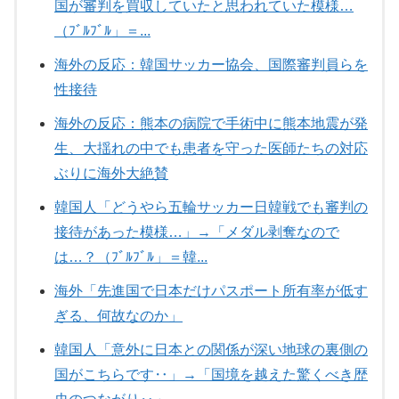
国が審判を買収していたと思われていた模様…
（ﾌﾞﾙﾌﾞﾙ」＝...
海外の反応：韓国サッカー協会、国際審判員らを
性接待
海外の反応：熊本の病院で手術中に熊本地震が発
生、大揺れの中でも患者を守った医師たちの対応
ぶりに海外大絶賛
韓国人「どうやら五輪サッカー日韓戦でも審判の
接待があった模様…」→「メダル剥奪なので
は…？（ﾌﾞﾙﾌﾞﾙ」＝韓...
海外「先進国で日本だけパスポート所有率が低す
ぎる、何故なのか」
韓国人「意外に日本との関係が深い地球の裏側の
国がこちらです‥」→「国境を越えた驚くべき歴