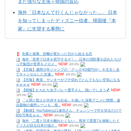
また強引な主張＝韓国の反応
海外「日本なんて行くんじゃなかった…」 日本
を知ってしまったディズニー信者、帰国後『本
家』に失望する事態に
先輩と後輩、距離が変わった日から始まる恋
海外「世界で日本を死守するぞ！」 日本の消防署を訪れたちび
っ子集団が世界をメロメ...
NEW!
(05:05)
【悲報】週間少年ジャンプの「グッズ(43億円分)」を注文し全
てキャンセルした女逮...
NEW!
(05:05)
【悲報】教室、ヤンキーがブチ切れでとんでもない空気になる
ｗｗｗｗ
NEW!
(05:05)
【朗報】むちむち女子バレー選手さん、脱いでしまう💕
NEW!
(05:04)
「人間と獣人が共存する社会」を描いた深夜アニメに喫煙、違
法薬物の連想シーンも…視...
NEW!
(05:04)
【動画】YouTuber山口達也さん、チェンソーで竹を切るだけで
600万再生ｗｗ...
NEW!
(05:04)
海外「二度と日本を離れたくない」 熊本で震度7を体験したド
イツ人が語る日本の強さ...
NEW!
(05:00)
（速報）韓国代表、奇跡の勝利…17年ぶりにWBCベスト8進出