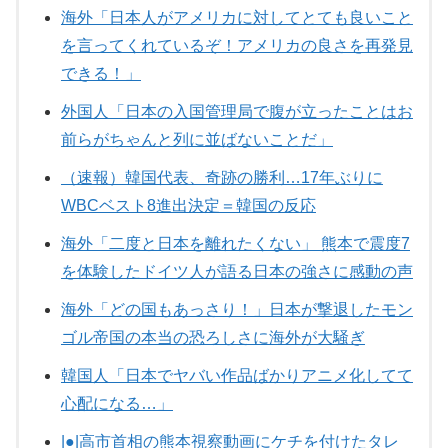
海外「日本人がアメリカに対してとても良いこと
を言ってくれているぞ！アメリカの良さを再発見
できる！」
外国人「日本の入国管理局で腹が立ったことはお
前らがちゃんと列に並ばないことだ」
（速報）韓国代表、奇跡の勝利…17年ぶりに
WBCベスト8進出決定＝韓国の反応
海外「二度と日本を離れたくない」 熊本で震度7
を体験したドイツ人が語る日本の強さに感動の声
海外「どの国もあっさり！」日本が撃退したモン
ゴル帝国の本当の恐ろしさに海外が大騒ぎ
韓国人「日本でヤバい作品ばかりアニメ化してて
心配になる…」
|●|高市首相の熊本視察動画にケチを付けたタレ