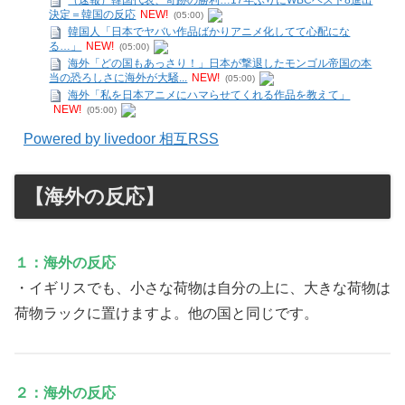
決定＝韓国の反応
NEW!
(05:00)
韓国人「日本でヤバい作品ばかりアニメ化してて心配にな
る…」
NEW!
(05:00)
海外「どの国もあっさり！」日本が撃退したモンゴル帝国の本
当の恐ろしさに海外が大騒...
NEW!
(05:00)
海外「私を日本アニメにハマらせてくれる作品を教えて」
NEW!
(05:00)
Powered by livedoor 相互RSS
【海外の反応】
１：海外の反応
・イギリスでも、小さな荷物は自分の上に、大きな荷物は
荷物ラックに置けますよ。他の国と同じです。
２：海外の反応