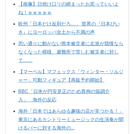
【画像】日焼け口リの締まったお尻っていいよ
ね！ｗｗｗｗｗ
欧州「日本だけ反則だろ…」 世界の『日本びい
き』にヨーロッパ全土から不満の声
思い通りに動かない熊本被災者に左派が我慢なら
なくなった模様、避難所で苦しむ被災者に対し
て……
【マーベル】マフェックス「ウィンター・ソルジ
ャー」可動フィギュア【再販予約開始】
BBC「日米が円安是正のため異例の協調介
入」 海外の反応
海外「日本ではあらゆる趣味の店が見つかる！」
東京にあるカントリーミュージックの生演奏が聞
けるバーに対する海外の...