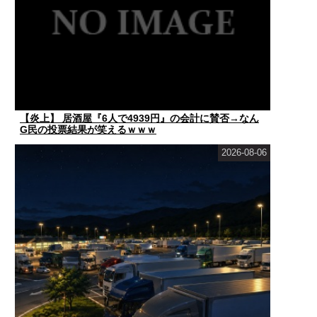
【炎上】 居酒屋『6人で4939円』の会計に賛否→なん
G民の投票結果が笑えるｗｗｗ
2026-08-06