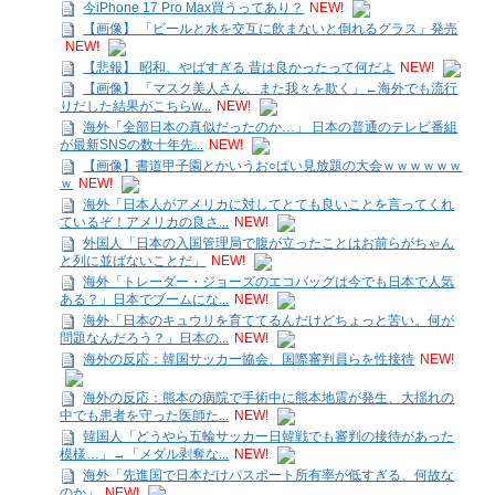
今iPhone 17 Pro Max買うってあり？
NEW!
【画像】 「ビールと水を交互に飲まないと倒れるグラス」発売
NEW!
【悲報】 昭和、やばすぎる 昔は良かったって何だよ
NEW!
【画像】 「マスク美人さん、また我々を欺く」←海外でも流行
りだした結果がこちらw...
NEW!
海外「全部日本の真似だったのか…」 日本の普通のテレビ番組
が最新SNSの数十年先...
NEW!
【画像】書道甲子園とかいうお○ぱい見放題の大会ｗｗｗｗｗｗ
ｗ
NEW!
海外「日本人がアメリカに対してとても良いことを言ってくれ
ているぞ！アメリカの良さ...
NEW!
外国人「日本の入国管理局で腹が立ったことはお前らがちゃん
と列に並ばないことだ」
NEW!
海外「トレーダー・ジョーズのエコバッグは今でも日本で人気
ある？」日本でブームにな...
NEW!
海外「日本のキュウリを育ててるんだけどちょっと苦い。何が
問題なんだろう？」日本の...
NEW!
海外の反応：韓国サッカー協会、国際審判員らを性接待
NEW!
海外の反応：熊本の病院で手術中に熊本地震が発生、大揺れの
中でも患者を守った医師た...
NEW!
韓国人「どうやら五輪サッカー日韓戦でも審判の接待があった
模様…」→「メダル剥奪な...
NEW!
海外「先進国で日本だけパスポート所有率が低すぎる、何故な
のか」
NEW!