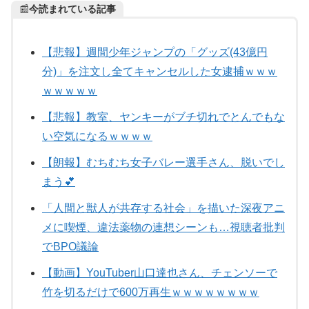
📰
今読まれている記事
【悲報】週間少年ジャンプの「グッズ(43億円
分)」を注文し全てキャンセルした女逮捕ｗｗｗ
ｗｗｗｗｗ
【悲報】教室、ヤンキーがブチ切れでとんでもな
い空気になるｗｗｗｗ
【朗報】むちむち女子バレー選手さん、脱いでし
まう💕
「人間と獣人が共存する社会」を描いた深夜アニ
メに喫煙、違法薬物の連想シーンも…視聴者批判
でBPO議論
【動画】YouTuber山口達也さん、チェンソーで
竹を切るだけで600万再生ｗｗｗｗｗｗｗｗ