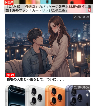
NEW
【GAME】「任天堂」のパッケージ版売上38.5%維持に衝
撃！海外ファン「カートリッジこそ至高」
2026-08-07
NEW
職場の人妻と不倫をして、ついに、、、
2026-08-07