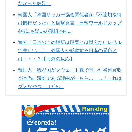
なかった結果」
韓国人「韓国サッカー協会関係者が『不適切接待
は慣行だった』と衝撃発言！日韓ワールドカップ
4強にも疑いの視線が向...
海外「日本のこの場所は現実とは思えないレベル
で美しい…！」外国人が感動する日本の景色と
は・・・？【海外の反応】
韓国人「我が国がクウェート戦で行った審判買収
が本当に深刻である理由がこちら…」→「これは
ダメなやつ…（ﾌﾞﾙﾌ...