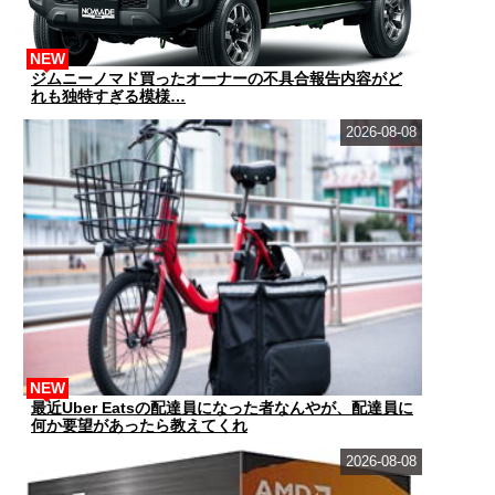
NEW
ジムニーノマド買ったオーナーの不具合報告内容がど
れも独特すぎる模様…
2026-08-08
NEW
最近Uber Eatsの配達員になった者なんやが、配達員に
何か要望があったら教えてくれ
2026-08-08