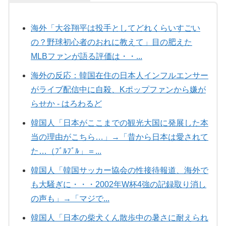
海外「大谷翔平は投手としてどれくらいすごい
の？野球初心者のおれに教えて」目の肥えた
MLBファンが語る評価は・・...
海外の反応：韓国在住の日本人インフルエンサー
がライブ配信中に自殺、Kポップファンから嫌が
らせか - はろわるど
韓国人「日本がここまでの観光大国に発展した本
当の理由がこちら…」→「昔から日本は愛されて
た…（ﾌﾞﾙﾌﾞﾙ」＝...
韓国人「韓国サッカー協会の性接待報道、海外で
も大騒ぎに・・・2002年W杯4強の記録取り消し
の声も」→「マジで...
韓国人「日本の柴犬くん散歩中の暑さに耐えられ