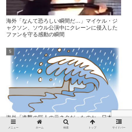
海外「なんて恐ろしい瞬間だ…」マイケル・ジ
ャクソン、ソウル公演中にクレーンに侵入した
ファンを守る感動の瞬間
海外「進撃の巨人の元ネタだったのか」日本の
巨大津波防壁に世界が反応！
メニュー
ホーム
検索
トップ
サイドバー