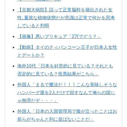
【京都大病院】誤って正常脳幹を摘出された女
性､重篤な植物状態だが意識は正常で何かを思考
していると判明
【画像】悪いプリキュア「2万でどう？」
【動画】タイのティパンコーン王子が日本人女性
とデートか？
海外10代「日本を好意的に見ている？それとも
否定的に見ている？投票結果がこちら」
外国人「まるで魔法だ！！！こんな美味しそうな
ハンバーグ屋を2人だけで回すなんて俺らの国じ
ゃ無理だぞ・・・」
外国人「日本の入国管理局で腹が立ったことはお
前らがちゃんと列に並ばないことだ」