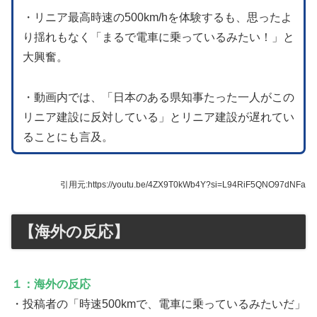
・リニア最高時速の500km/hを体験するも、思ったよ
り揺れもなく「まるで電車に乗っているみたい！」と
大興奮。
・動画内では、「日本のある県知事たった一人がこの
リニア建設に反対している」とリニア建設が遅れてい
ることにも言及。
引用元:https://youtu.be/4ZX9T0kWb4Y?si=L94RiF5QNO97dNFa
【海外の反応】
１：海外の反応
・投稿者の「時速500kmで、電車に乗っているみたいだ」