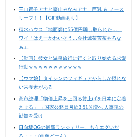
三山賀子アナと森山みなみアナ 巨乳 ＆ ノース
リーブ！！【GIF動画あり】
積水ハウス「地面師に55億円騙し取られた…」
ワイ「はえーかわいそう…会社滅茶苦茶やろな
ぁ」
【動画】彼女と温泉旅行に行くと取り始める求愛
行動ｗｗｗｗｗｗｗｗｗｗｗ
【ウマ娘】タイシンのフィギュアからしか摂れな
い栄養素がある
高市総理「物価上昇を上回る賃上げを日本に定着
させる」 →国家公務員月給3.51％増へ 人事院の
勧告を受け
日向坂OGの最新ランジェリー、もうエグいだ
ろ・・・(画像どーん)