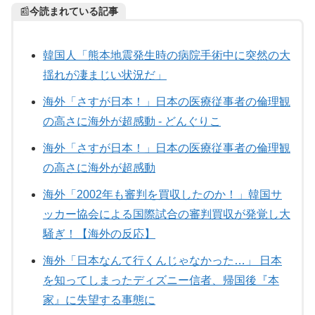
📰
今読まれている記事
韓国人「熊本地震発生時の病院手術中に突然の大
揺れが凄まじい状況だ」
海外「さすが日本！」日本の医療従事者の倫理観
の高さに海外が超感動 - どんぐりこ
海外「さすが日本！」日本の医療従事者の倫理観
の高さに海外が超感動
海外「2002年も審判を買収したのか！」韓国サ
ッカー協会による国際試合の審判買収が発覚し大
騒ぎ！【海外の反応】
海外「日本なんて行くんじゃなかった…」 日本
を知ってしまったディズニー信者、帰国後『本
家』に失望する事態に