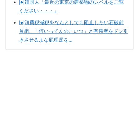
|●|韓国人「最近の東京の建築物のレベルをご覧
ください・・・」
|●|消費税減税をなんとしても阻止したい石破前
首相、「何いってんのこいつ」と有権者をドン引
きさせるよな屁理屈を...