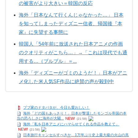
の被害がより大きい＝韓国の反応
海外「日本なんて行くんじゃなかった…」 日本
を知ってしまったディズニー信者、帰国後『本
家』に失望する事態に
韓国人「54年前に放送された日本アニメの作画
のクオリティがこちら…」→「これは現代でも通
用する…（ブルブル」＝...
海外「ディズニーがゴミのようだ！」日本がアニ
メ化した米人気SF作品に絶賛の声が殺到中
ブブ家のドタバタが、今日も愛おしい！
海外「どの国もあっさり！」日本が撃退したモンゴル帝国の本
当の恐ろしさに海外が大騒...
NEW!
(21:58)
海外「私を日本アニメにハマらせてくれる作品を教えて」
NEW!
(21:58)
日本旅行キャンセルすべきか…1万年ぶり史上最大級の火山の兆