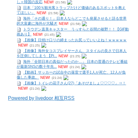
し＝韓国の反応
NEW!
(21:58)
日本「100％観光客トラップだけど価値のあるスポットを教え
てほしい」
NEW!
(21:58)
海外「その通り！」日本人ならどこでも発展させると語る世界
的大富豪に海外が大騒ぎ
NEW!
(21:58)
トラウデン直美キャスター うっすらと谷間の裾野！！【GIF動
画あり】
NEW!
(21:45)
【画像】日焼け口リの締まったお尻っていいよね！ｗｗｗｗｗ
NEW!
(21:25)
【画像】海外女コスプレイヤーさん、スタイルの良さで日本人
を圧倒してしまう 【Pi...
NEW!
(21:25)
海外「全部日本の真似だったのか…」 日本の普通のテレビ番組
が最新SNSの数十年先...
NEW!
(21:24)
【動画】サッカーの試合中の落雷で選手1人が死亡、12人が負
傷した事故。
NEW!
(21:24)
【画像】トイレの花子さん(27)「あそびましょ♡♡♡♡」⇒！
NEW!
(21:24)
Powered by livedoor 相互RSS