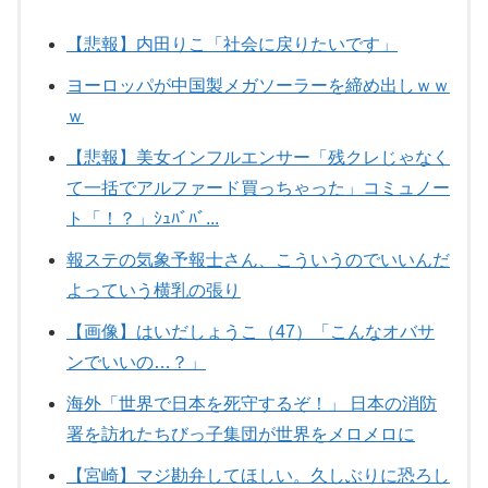
【悲報】内田りこ「社会に戻りたいです」
ヨーロッパが中国製メガソーラーを締め出しｗｗ
ｗ
【悲報】美女インフルエンサー「残クレじゃなく
て一括でアルファード買っちゃった」コミュノー
ト「！？」ｼｭﾊﾞﾊﾞ...
報ステの気象予報士さん、こういうのでいいんだ
よっていう横乳の張り
【画像】はいだしょうこ（47）「こんなオバサ
ンでいいの…？」
海外「世界で日本を死守するぞ！」 日本の消防
署を訪れたちびっ子集団が世界をメロメロに
【宮崎】マジ勘弁してほしい。久しぶりに恐ろし