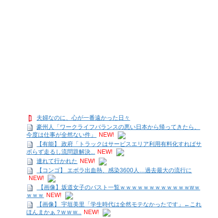
夫婦なのに、心が一番遠かった日々
豪州人「ワークライフバランスの悪い日本から帰ってきたら、
今度は仕事が全然ない件」
NEW!
【有能】 政府「トラックはサービスエリア利用有料化すればサ
ボらず走るし流問題解決...
NEW!
連れて行かれた
NEW!
【コンゴ】 エボラ出血熱、感染3600人…過去最大の流行に
NEW!
【画像】坂道女子のバスト一覧ｗｗｗｗｗｗｗｗｗｗｗｗwｗ
ｗｗｗ
NEW!
【画像】 宇垣美里「学生時代は全然モテなかったです」←これ
ほんまかぁ？w w w...
NEW!