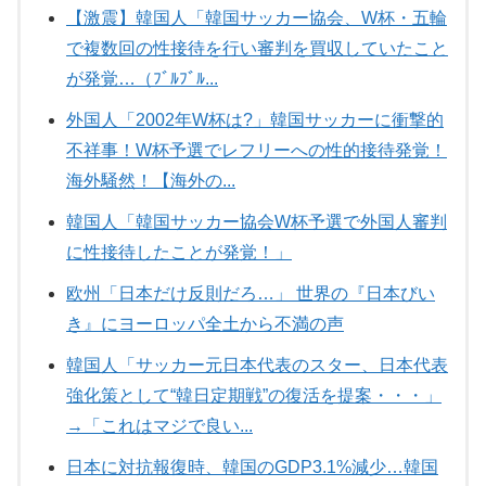
【激震】韓国人「韓国サッカー協会、W杯・五輪
で複数回の性接待を行い審判を買収していたこと
が発覚…（ﾌﾞﾙﾌﾞﾙ...
外国人「2002年W杯は?」韓国サッカーに衝撃的
不祥事！W杯予選でレフリーへの性的接待発覚！
海外騒然！【海外の...
韓国人「韓国サッカー協会W杯予選で外国人審判
に性接待したことが発覚！」
欧州「日本だけ反則だろ…」 世界の『日本びい
き』にヨーロッパ全土から不満の声
韓国人「サッカー元日本代表のスター、日本代表
強化策として“韓日定期戦”の復活を提案・・・」
→「これはマジで良い...
日本に対抗報復時、韓国のGDP3.1%減少…韓国