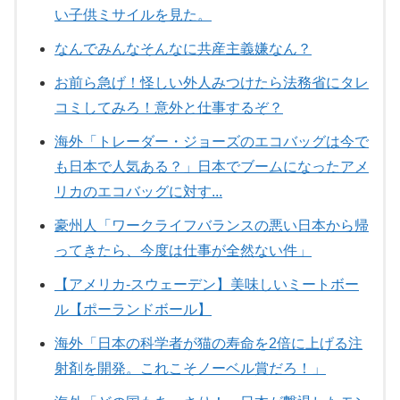
い子供ミサイルを見た。
なんでみんなそんなに共産主義嫌なん？
お前ら急げ！怪しい外人みつけたら法務省にタレ
コミしてみろ！意外と仕事するぞ？
海外「トレーダー・ジョーズのエコバッグは今で
も日本で人気ある？」日本でブームになったアメ
リカのエコバッグに対す...
豪州人「ワークライフバランスの悪い日本から帰
ってきたら、今度は仕事が全然ない件」
【アメリカ-スウェーデン】美味しいミートボー
ル【ポーランドボール】
海外「日本の科学者が猫の寿命を2倍に上げる注
射剤を開発。これこそノーベル賞だろ！」