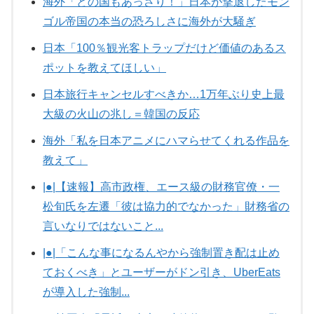
海外「どの国もあっさり！」日本が撃退したモン
ゴル帝国の本当の恐ろしさに海外が大騒ぎ
日本「100％観光客トラップだけど価値のあるス
ポットを教えてほしい」
日本旅行キャンセルすべきか…1万年ぶり史上最
大級の火山の兆し＝韓国の反応
海外「私を日本アニメにハマらせてくれる作品を
教えて」
|●|【速報】高市政権、エース級の財務官僚・一
松旬氏を左遷「彼は協力的でなかった」財務省の
言いなりではないこと...
|●|「こんな事になるんやから強制置き配は止め
ておくべき」とユーザーがドン引き、UberEats
が導入した強制...