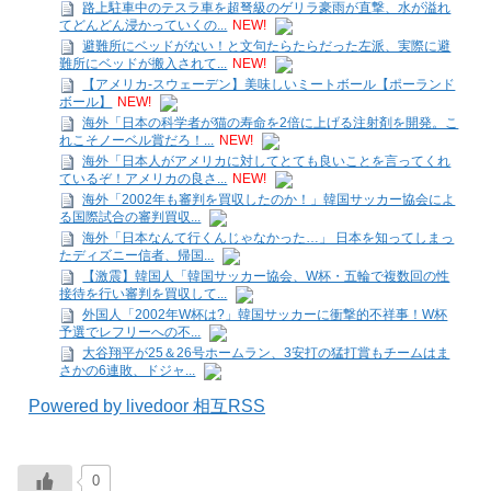
路上駐車中のテスラ車を超弩級のゲリラ豪雨が直撃、水が溢れ
てどんどん浸かっていくの...
NEW!
避難所にベッドがない！と文句たらたらだった左派、実際に避
難所にベッドが搬入されて...
NEW!
【アメリカ-スウェーデン】美味しいミートボール【ポーランド
ボール】
NEW!
海外「日本の科学者が猫の寿命を2倍に上げる注射剤を開発。こ
れこそノーベル賞だろ！...
NEW!
海外「日本人がアメリカに対してとても良いことを言ってくれ
ているぞ！アメリカの良さ...
NEW!
海外「2002年も審判を買収したのか！」韓国サッカー協会によ
る国際試合の審判買収...
海外「日本なんて行くんじゃなかった…」 日本を知ってしまっ
たディズニー信者、帰国...
【激震】韓国人「韓国サッカー協会、W杯・五輪で複数回の性
接待を行い審判を買収して...
外国人「2002年W杯は?」韓国サッカーに衝撃的不祥事！W杯
予選でレフリーへの不...
大谷翔平が25＆26号ホームラン、3安打の猛打賞もチームはま
さかの6連敗、ドジャ...
Powered by livedoor 相互RSS
0