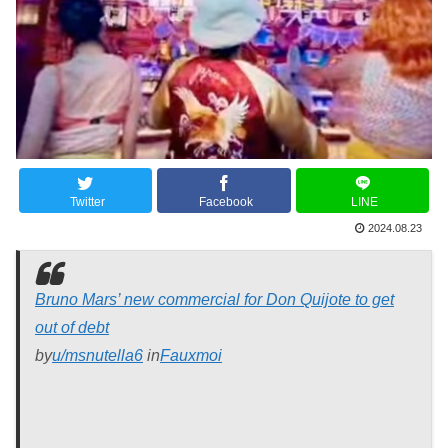
Twitter
Facebook
LINE
2024.08.23
Bruno Mars’ new commercial for Don Quijote to get
out of debt
by
u/msnutella6
in
Fauxmoi