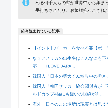
める何千人もの客が世界中から集ま
手打ちされたり、お姫様抱っこされ
📰
今読まれている記事
【インド】バーガーを食べる罪【ポー
なぜアメリカの出生率はこんなにも下が
応！ I LOVE JAPA...
韓国人「日本の柴犬くん散歩中の暑さ
韓国人「韓国サッカー協会関係者が『
ルドカップ4強にも疑いの視線が向...
海外「日本のこの場所は現実とは思え