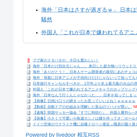
海外「日本はさすが過ぎるｗ」 日本
騒然
外国人「これが日本で嫌われてるアニ
ブブ家のドタバタが、今日も愛おしい！
海外「日本だけ別次元じゃん…」 来日した超大物ハリウッドスタ
海外「ありがとう！」日本人ゲーム開発者の親切にあのチェコ
海外「母親に日本アニメが子供向けだけじゃないって知っても
日本旅行キャンセルすべきか…1万年ぶり史上最大級の火山の
外国人「これが日本で嫌われてるアニメキャラのカップリング
海外「日本なんて行くんじゃなかった…」 日本を知ってしまった
【画像】日焼け口リの締まったお尻っていいよね！ｗｗｗｗｗ
【動画】自動ドアの仕組みを理解した富山のツバメが賢い。
N
【速報】韓国サッカー協会『すでに時効だ』、外国人審判らへ性
【画像】小さくて可愛い小鳥遊ホシノは腰を持ってオ〇ホールを
ドイツ空港のウクライナ機に自爆ドローン接近→職員が蹴り落と
Powered by livedoor 相互RSS