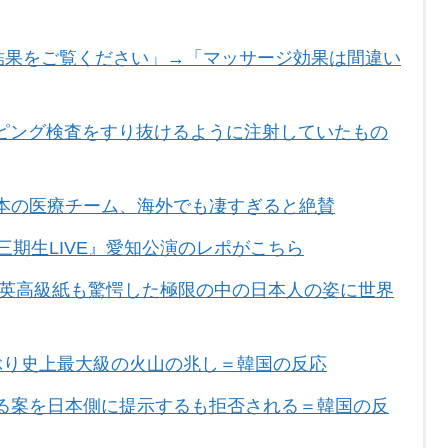
合結果をご覧ください」→「マッサージ効果は間違い
ピング検査をすり抜けるように注射していたもの
本の医療チーム、海外でも凄すぎると絶賛
三期生LIVE』愛知公演のレポがこちら
 英高級紙も驚愕した極限の中の日本人の姿に世界
ぶり史上最大級の火山の兆し＝韓国の反応
る案を日本側に提示するも拒否される＝韓国の反