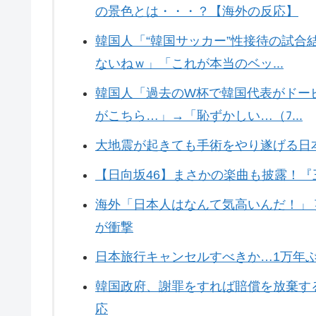
の景色とは・・・？【海外の反応】
韓国人「“韓国サッカー”性接待の試
ないねｗ」「これが本当のベッ...
韓国人「過去のW杯で韓国代表がドー
がこちら…」→「恥ずかしい…（ﾌ...
大地震が起きても手術をやり遂げる日
【日向坂46】まさかの楽曲も披露！『
海外「日本人はなんて気高いんだ！」
が衝撃
日本旅行キャンセルすべきか…1万年
韓国政府、謝罪をすれば賠償を放棄す
応