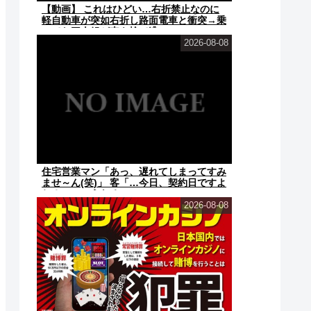
【動画】 これはひどい…右折禁止なのに
軽自動車が突如右折し路面電車と衝突→乗
ってた三人組が車を捨て逃...
2026-08-08
住宅営業マン「あっ、遅れてしまってすみ
ませ～ん(笑)」 客「…今日、契約日ですよ
ね？」→こうなるｗｗ...
2026-08-08