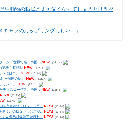
は野生動物の喧嘩さえ可愛くなってしまうと世界が
メキャラのカップリングらしい…」
ーが『世界で唯一の国...
NEW!
(12:14)
の英雄も超感動
NEW!
(12:14)
らうには？」
NEW!
(12:14)
兆し＝韓国の反応
NEW!
(12:14)
らしい…」
NEW!
(12:14)
ディズニー信者、帰国...
NEW!
(11:45)
NEW!
(11:45)
EW!
(11:45)
的接待疑惑→ロンドン五...
NEW!
(11:44)
使うかの様なセッ〇スが...
NEW!
(11:44)
す→偶然起爆装置が壊れ...
NEW!
(11:44)