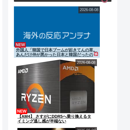
2026-08-08
NEW
外国人「韓国で日本ブームが起きてんの草。
あんだけ仲が悪かった日本と韓国だったの
に・・・」
2026-08-08
NEW
【AM4】 さすがにDDR5へ乗り換えるタ
イミング逃し感が半端ない