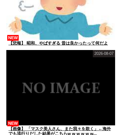
NEW
【悲報】 昭和、やばすぎる 昔は良かったって何だよ
2026-08-07
NEW
【画像】 「マスク美人さん、また我々を欺く」←海外
でも流行りだした結果がこちらw w w w w w...