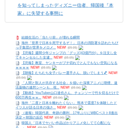
を知ってしまったディズニー信者、帰国後『本
家』に失望する事態に
結婚生活の「当たり前」が壊れる瞬間
海外「世界で日本を死守するぞ！」 日本の消防署を訪れたちび
っ子集団が世界をメロメ...
NEW!
(05:05)
【悲報】週間少年ジャンプの「グッズ(43億円分)」を注文し全
てキャンセルした女逮...
NEW!
(05:05)
【悲報】教室、ヤンキーがブチ切れでとんでもない空気になる
ｗｗｗｗ
NEW!
(05:05)
【朗報】むちむち女子バレー選手さん、脱いでしまう💕
NEW!
(05:04)
「人間と獣人が共存する社会」を描いた深夜アニメに喫煙、違
法薬物の連想シーンも…視...
NEW!
(05:04)
【動画】YouTuber山口達也さん、チェンソーで竹を切るだけで
600万再生ｗｗ...
NEW!
(05:04)
海外「二度と日本を離れたくない」 熊本で震度7を体験したド
イツ人が語る日本の強さ...
NEW!
(05:00)
（速報）韓国代表、奇跡の勝利…17年ぶりにWBCベスト8進出
決定＝韓国の反応
NEW!
(05:00)
韓国人「日本でヤバい作品ばかりアニメ化してて心配にな
る…」
NEW!
(05:00)