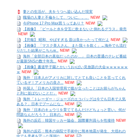
妻との生活が、夫をうつへ追い込んだ現実
職場の人妻と不倫をして、ついに、、、
NEW!
今iPhone 17 Pro Max買うってあり？
NEW!
【画像】 「ビールと水を交互に飲まないと倒れるグラス」発売
NEW!
【悲報】 昭和、やばすぎる 昔は良かったって何だよ
NEW!
【画像】 「マスク美人さん、また我々を欺く」←海外でも流行
りだした結果がこちらw...
NEW!
海外「全部日本の真似だったのか…」 日本の普通のテレビ番組
が最新SNSの数十年先...
NEW!
【画像】書道甲子園とかいうお○ぱい見放題の大会ｗｗｗｗｗｗ
ｗ
NEW!
海外「日本人がアメリカに対してとても良いことを言ってくれ
ているぞ！アメリカの良さ...
NEW!
外国人「日本の入国管理局で腹が立ったことはお前らがちゃん
と列に並ばないことだ」
NEW!
海外「トレーダー・ジョーズのエコバッグは今でも日本で人気
ある？」日本でブームにな...
NEW!
海外「日本のキュウリを育ててるんだけどちょっと苦い。何が
問題なんだろう？」日本の...
NEW!
海外の反応：韓国サッカー協会、国際審判員らを性接待
NEW!
海外の反応：熊本の病院で手術中に熊本地震が発生、大揺れの
中でも患者を守った医師た...
NEW!