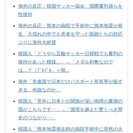
海外の反応：韓国サッカー協会、国際審判員らを
性接待
海外の反応：熊本の病院で手術中に熊本地震が発
生、大揺れの中でも患者を守った医師たちの対応
ぶりに海外大絶賛
韓国人「どうやら五輪サッカー日韓戦でも審判の
接待があった模様…」→「メダル剥奪なので
は…？（ﾌﾞﾙﾌﾞﾙ」＝韓...
海外「先進国で日本だけパスポート所有率が低す
ぎる、何故なのか」
韓国人「意外に日本との関係が深い地球の裏側の
国がこちらです‥」→「国境を越えた驚くべき歴
史のつながり‥」
韓国人「熊本地震発生時の病院手術中に突然の大