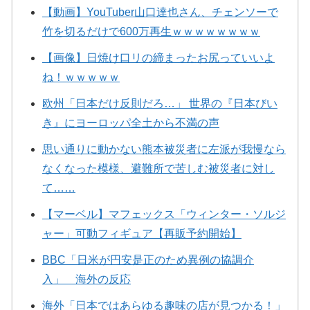
【動画】YouTuber山口達也さん、チェンソーで
竹を切るだけで600万再生ｗｗｗｗｗｗｗｗ
【画像】日焼け口リの締まったお尻っていいよ
ね！ｗｗｗｗｗ
欧州「日本だけ反則だろ…」 世界の『日本びい
き』にヨーロッパ全土から不満の声
思い通りに動かない熊本被災者に左派が我慢なら
なくなった模様、避難所で苦しむ被災者に対し
て……
【マーベル】マフェックス「ウィンター・ソルジ
ャー」可動フィギュア【再販予約開始】
BBC「日米が円安是正のため異例の協調介
入」 海外の反応
海外「日本ではあらゆる趣味の店が見つかる！」