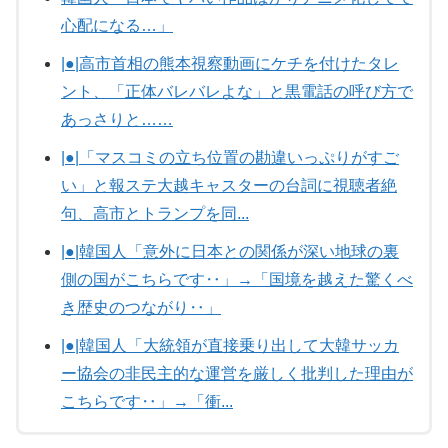
心配になる…」
|●|高市首相の熊本視察動画にケチを付けたタレ
ント、「正体バレバレよな」と黒電話の呼び方で
あっさりと……
|●|「マスコミの立ち位置の勘違いっぷりがすご
い」と報ステ大越キャスターの台詞に視聴者絶
句、高市とトランプを同...
|●|韓国人「意外に日本との関係が深い地球の裏
側の国がこちらです‥」→「国境を越えた驚くべ
き歴史のつながり‥」
|●|韓国人「大統領が直接乗り出して大韓サッカ
ー協会の非民主的な運営を厳しく批判した理由が
こちらです‥」→「衝...