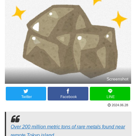
Screenshot
Twitter
Facebook
LINE
2024.06.28
Over 200 million metric tons of rare metals found near
remote Tokyo island