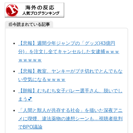
📰
今読まれている記事
【悲報】週間少年ジャンプの「グッズ(43億円
分)」を注文し全てキャンセルした女逮捕ｗｗｗ
ｗｗｗｗｗ
【悲報】教室、ヤンキーがブチ切れでとんでもな
い空気になるｗｗｗｗ
【朗報】むちむち女子バレー選手さん、脱いでし
まう💕
「人間と獣人が共存する社会」を描いた深夜アニ
メに喫煙、違法薬物の連想シーンも…視聴者批判
でBPO議論