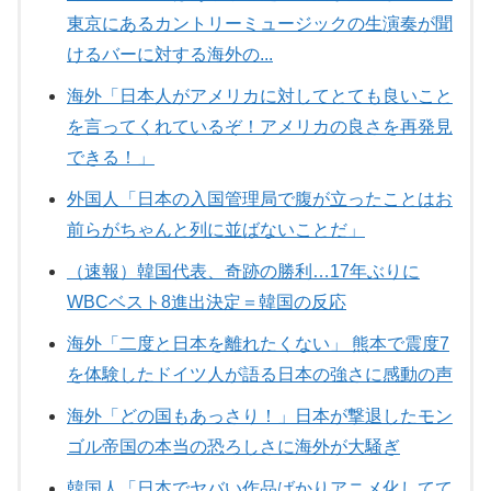
東京にあるカントリーミュージックの生演奏が聞
けるバーに対する海外の...
海外「日本人がアメリカに対してとても良いこと
を言ってくれているぞ！アメリカの良さを再発見
できる！」
外国人「日本の入国管理局で腹が立ったことはお
前らがちゃんと列に並ばないことだ」
（速報）韓国代表、奇跡の勝利…17年ぶりに
WBCベスト8進出決定＝韓国の反応
海外「二度と日本を離れたくない」 熊本で震度7
を体験したドイツ人が語る日本の強さに感動の声
海外「どの国もあっさり！」日本が撃退したモン
ゴル帝国の本当の恐ろしさに海外が大騒ぎ
韓国人「日本でヤバい作品ばかりアニメ化してて