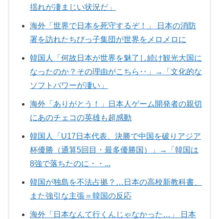
揺れが凄まじい状況だ」
海外「世界で日本を死守するぞ！」 日本の消防
署を訪れたちびっ子集団が世界をメロメロに
韓国人「何故日本が世界を魅了し続け観光大国に
なったのか？その理由がこちら‥」→「文化的な
ソフトパワーが凄い」
海外「ありがとう！」日本人ゲーム開発者の親切
にあのチェコの英雄も超感動
韓国人「U17日本代表、決勝で中国を破りアジア
杯優勝（通算5回目・最多優勝国）」→「韓国は
8強で落ちたのに・・...
韓国が独島を不法占拠？…日本の高校新教科書、
また強引な主張＝韓国の反応
海外「日本なんて行くんじゃなかった…」 日本