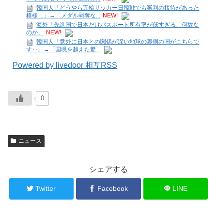
韓国人「どうやら五輪サッカー日韓戦でも審判の接待があった
模様…」→「メダル剥奪な...
NEW!
海外「先進国で日本だけパスポート所有率が低すぎる、何故な
のか」
NEW!
韓国人「意外に日本との関係が深い地球の裏側の国がこちらで
す‥」→「国境を越えた驚...
Powered by livedoor 相互RSS
0
ニュース
シェアする
Twitter
Facebook
LINE