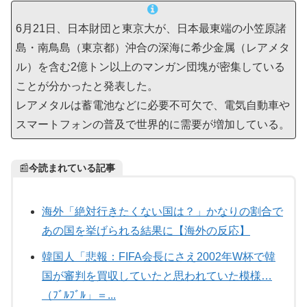
6月21日、日本財団と東京大が、日本最東端の小笠原諸
島・南鳥島（東京都）沖合の深海に希少金属（レアメタ
ル）を含む2億トン以上のマンガン団塊が密集している
ことが分かったと発表した。
レアメタルは蓄電池などに必要不可欠で、電気自動車や
スマートフォンの普及で世界的に需要が増加している。
📰
今読まれている記事
海外「絶対行きたくない国は？」かなりの割合で
あの国を挙げられる結果に【海外の反応】
韓国人「悲報：FIFA会長にさえ2002年W杯で韓
国が審判を買収していたと思われていた模様…
（ﾌﾞﾙﾌﾞﾙ」＝...