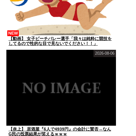
NEW
【動画】 女子ビーチバレー選手「我々は純粋に競技を
してるので性的な目で見ないでください！！」
2026-08-06
【炎上】 居酒屋『6人で4939円』の会計に賛否→なん
G民の投票結果が笑えるｗｗｗ