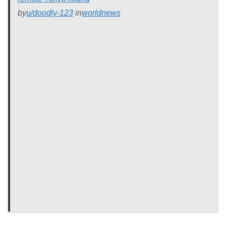
by
u/doodly-123
in
worldnews