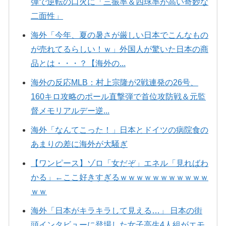
弾で逆転の口火に「三振率＆四球率が高い奇妙な
二面性」
海外「今年、夏の暑さが厳しい日本でこんなもの
が売れてるらしい！ｗ」外国人が驚いた日本の商
品とは・・・？【海外の...
海外の反応MLB：村上宗隆が2戦連発の26号、
160キロ攻略のポール直撃弾で首位攻防戦＆元監
督メモリアルデー逆...
海外「なんてこった！」日本とドイツの病院食の
あまりの差に海外が大騒ぎ
【ワンピース】ゾロ「女だぞ」エネル「見ればわ
かる」←ここ好きすぎるｗｗｗｗｗｗｗｗｗｗｗ
ｗｗ
海外「日本がキラキラして見える…」 日本の街
頭インタビューに登場した女子高生4人組がエモ