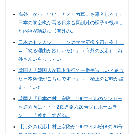
海外「かっこいい！アメリカ軍にも導入しろ！」
日本の航空機が写る日米合同訓練の様子を投稿し
た内容が話題に【海外の...
日本のトンカツチェーンのママ応援企画が炎上！
←「怒る理由が欲しいだけ」（海外の反応） - 海
外さんいらっしゃい
韓国人「韓国人が日本旅行で一番美味しいと感じ
た日本料理がこちらです‥」→「極上の旨味が詰
まっていた」
韓国人「日本の村上宗隆、100マイルのシンカー
を逆方向に・・・2戦連発の26号ソロホームラ
ン」→「羨ましすぎる...
【海外の反応】村上宗隆が100マイル粉砕の26号