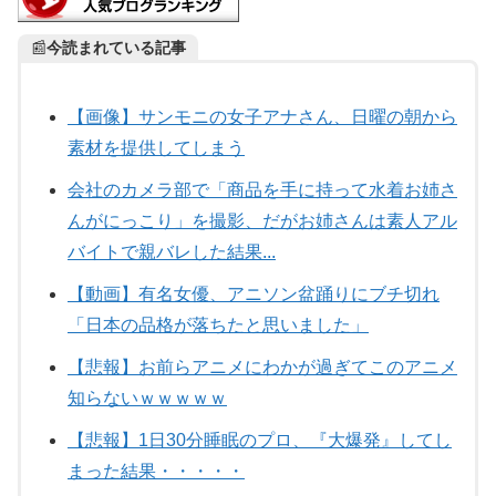
📰
今読まれている記事
【画像】サンモニの女子アナさん、日曜の朝から
素材を提供してしまう
会社のカメラ部で「商品を手に持って水着お姉さ
んがにっこり」を撮影、だがお姉さんは素人アル
バイトで親バレした結果...
【動画】有名女優、アニソン盆踊りにブチ切れ
「日本の品格が落ちたと思いました」
【悲報】お前らアニメにわかが過ぎてこのアニメ
知らないｗｗｗｗｗ
【悲報】1日30分睡眠のプロ、『大爆発』してし
まった結果・・・・・