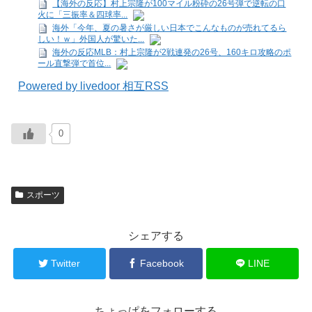
【海外の反応】村上宗隆が100マイル粉砕の26号弾で逆転の口
火に「三振率＆四球率...
海外「今年、夏の暑さが厳しい日本でこんなものが売れてるら
しい！ｗ」外国人が驚いた...
海外の反応MLB：村上宗隆が2戦連発の26号、160キロ攻略のポ
ール直撃弾で首位...
Powered by livedoor 相互RSS
0
スポーツ
シェアする
Twitter
Facebook
LINE
ちょっぱをフォローする