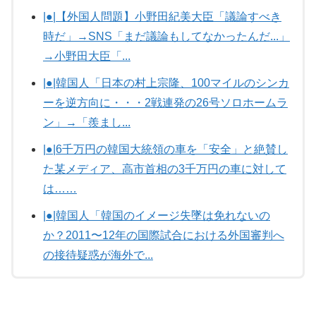
|●|【外国人問題】小野田紀美大臣「議論すべき
時だ」→SNS「まだ議論もしてなかったんだ...」
→小野田大臣「...
|●|韓国人「日本の村上宗隆、100マイルのシンカ
ーを逆方向に・・・2戦連発の26号ソロホームラ
ン」→「羨まし...
|●|6千万円の韓国大統領の車を「安全」と絶賛し
た某メディア、高市首相の3千万円の車に対して
は……
|●|韓国人「韓国のイメージ失墜は免れないの
か？2011〜12年の国際試合における外国審判へ
の接待疑惑が海外で...