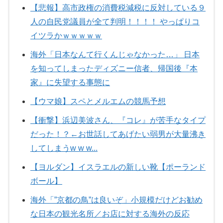
【悲報】高市政権の消費税減税に反対している９
人の自民党議員が全て判明！！！！ やっぱりコ
イツラかｗｗｗｗｗ
海外「日本なんて行くんじゃなかった…」 日本
を知ってしまったディズニー信者、帰国後『本
家』に失望する事態に
【ウマ娘】スペとメルエムの競馬予想
【衝撃】浜辺美波さん、『コレ』が苦手なタイプ
だった！？←お世話してあげたい弱男が大量沸き
してしまうw w w...
【ヨルダン】イスラエルの新しい靴【ポーランド
ボール】
海外「”京都の鳥”は良いぞ」小規模だけどお勧め
な日本の観光名所／お店に対する海外の反応