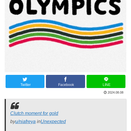
Twitter
Facebook
LINE
2024.08.08
Clutch moment for gold
by
u/niafreya
in
Unexpected