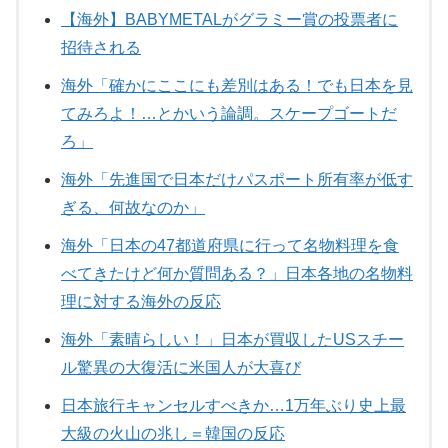
【海外】BABYMETALがグラミー賞の投票者に
招待される
海外「確かにここにも差別はある！でも日本を見
てみろよ！…とかいう論調。スケープゴートだ
ろ」
海外「先進国で日本だけパスポート所有率が低す
ぎる、何故なのか」
海外「日本の47都道府県に行って名物料理を食
べてきたけど何か質問ある？」日本各地の名物料
理に対する海外の反応
海外「素晴らしい！」日本が買収したUSスチー
ル驚異の大復活に米国人が大喜び
日本旅行キャンセルすべきか…1万年ぶり史上最
大級の火山の兆し＝韓国の反応