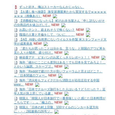
ずっと好き。俺はストーカーなんかじゃない。
【お通し食べ放題】 激安居酒屋来たから実況するでｗｗｗｗｗ
ｗｗｗ（画像あり）
NEW!
【消費税1%になったら】 町のお弁当屋さん「申し訳ないがそ
の分商品代を値上げして...
NEW!
お高いテント、盗まれそうで怖くない？
NEW!
職場の人妻と不倫をして、ついに、、、
NEW!
【AI】 AI使い自然界にないウイルスを作製 米スタンフォード大
学が成果発表
NEW!
「君たちが思ったことは分かる、言うな」と韓国のアワビ丼を
見た人々が騒然、盛り付け...
NEW!
林佑香アナ ピタパンのお尻くっきりレポート！！
NEW!
海外「確かにここにも差別はある！でも日本を見てみろよ！…
とかいう論調。スケープゴ...
NEW!
海外「Redditで避けた方が良いフォーラムと言えばどこ？」
←「日本関連のフォー...
NEW!
海外「消火栓もフェイクだから消防士が右往左往する中国
www」
NEW!
海外「日本でクルーズ旅行をした人はいる？どうだった？」近
年人気が急上昇している豪...
NEW!
韓国人「韓国人が日本旅行で一番美味しいと感じた日本料理が
こちらです‥」→「極上の...
NEW!
韓国人「日本の村上宗隆、100マイルのシンカーを逆方向
に・・・2戦連発の26号ソ...