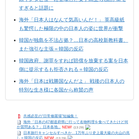
すぎると話題に
海外「日本人はなんて気高いんだ！」 英高級紙
も驚愕した極限の中の日本人の姿に世界が衝撃
韓国が独島を不法占拠？…日本の高校新教科書、
また強引な主張＝韓国の反応
韓国政府、謝罪をすれば賠償を放棄する案を日本
側に提示するも拒否される＝韓国の反応
海外「日本は戦勝国なんだよ」 戦後の日本人の
特別な生き様に各国から称賛の声
共感必至の“日常修羅場”短編集！
海外「日本の47都道府県に行って名物料理を食べてきたけど何
か質問ある？」日本各地...
NEW!
(13:29)
日本旅行キャンセルすべきか…1万年ぶり史上最大級の火山の兆
し＝韓国の反応
NEW!
(13:29)