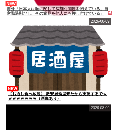
NEW
海外「日本人は恥に関して深刻な問題を抱えている。自
意識過剰だし、その意見を他人にも押し付けている」
2026-08-09
NEW
【お通し食べ放題】 激安居酒屋来たから実況するでｗ
ｗｗｗｗｗｗｗ（画像あり）
2026-08-09