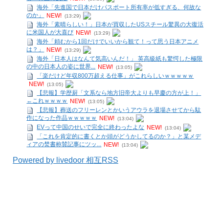
海外「先進国で日本だけパスポート所有率が低すぎる、何故な
のか」
NEW!
(13:29)
海外「素晴らしい！」日本が買収したUSスチール驚異の大復活
に米国人が大喜び
NEW!
(13:29)
海外「頼むから1回だけでいいから観て！って思う日本アニメ
は？」
NEW!
(13:29)
海外「日本人はなんて気高いんだ！」 英高級紙も驚愕した極限
の中の日本人の姿に世界...
NEW!
(13:05)
「楽だけど年収800万超える仕事」がこれらしいｗｗｗｗｗ
NEW!
(13:05)
【悲報】学歴厨「文系なら地方旧帝大よりも早慶の方が上！」
←これｗｗｗｗ
NEW!
(13:05)
【悲報】葬送のフリーレンとかいうアウラを退場させてから駄
作になった作品ｗｗｗｗｗ
NEW!
(13:04)
EVって中国のせいで完全に終わったよな
NEW!
(13:04)
「これを肯定的に書くとか頭がどうかしてるのか？」と某メデ
ィアの焚書称賛記事にツッ...
NEW!
(13:04)
Powered by livedoor 相互RSS