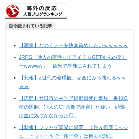
📰
今読まれている記事
【画像】どのくノ一を快楽責めしたいｗｗｗｗｗ
JRPG「他人の家漁ってアイテムGETすんの楽し
ーwwwww」→欧米で馬鹿にされてしまう
【悲報】Z世代の倫理観、完全にぶっ壊れるｗｗ
ｗｗ
【広島】廿日市の中学野球部員死亡事故 書類送
検の医師、別人のCT画像で診察した疑い 頭部
出血に気づかなかった可...
【悲報】ソシャゲ業界に異変、サ終＆倒産ラッシ
ュ「ヒット一本で一攫千金」は過去の話に