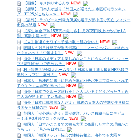
【画像】 キス釣りするんや
NEW!
【衝撃】 日本人が減り「外国人が増えた」市区町村ランキン
グ…TOP5がこちらｗｗ...
NEW!
【訃報】 ラグビー九州電力所属の選手が熱中症で死亡 フィジー
出身の26歳
NEW!
【厚生年金 平均15万円の厳しさ】 月20万円以上はわずか1.8
割、高齢夫婦は毎...
NEW!
【ｗ】物凄くカワイイ子猫の取っ組み合い！
NEW!
韓国人の対日好感度が過去最高に、「ノージャパン」は終わっ
た？＝ネット「中国より1...
NEW!
海外「日本のメディアを楽しめないことにうんざりだ。ウィー
ブの評判のせいで自分もそ...
NEW!
村上宗隆 25号特大ホームラン！日本人選手新人最多HR記録で
単独トップに 海外の...
NEW!
日本人「敷地内に勝手に停めた車がバチバチにブロックされて
てウケた」→結末がめっち...
NEW!
海外「日本でクルーズ旅行をした人はいる？どうだった？」近
年人気が急上昇している豪...
NEW!
海外「日本は戦勝国なんだよ」 戦後の日本人の特別な生き様に
各国から称賛の声
NEW!
英国人「安心感が違う」冨安健洋、パレス移籍当日にデビュ
ー！圧巻3連続ブロックも披...
NEW!
韓国人「日本がここまでの観光大国に発展した本当の理由がこ
ちら…」→「昔から日本は...
韓国人「韓国サッカー協会の性接待報道、海外でも大騒ぎ