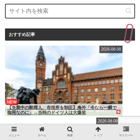
おすすめ記事
2026-08-08
NEW
【失業中の靴職人、市役所を制圧】海外「今なら一瞬で
御用なのに」→当時のドイツ人は大爆笑
2026-08-08
メニュー
ホーム
検索
トップ
サイドバー