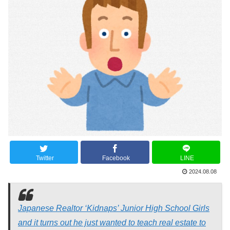
Twitter
Facebook
LINE
2024.08.08
Japanese Realtor ‘Kidnaps’ Junior High School Girls
and it turns out he just wanted to teach real estate to