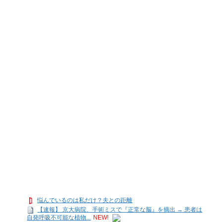
悩んでいるのは私だけ？夫との距離
【速報】 京大病院、手術ミスで『正常な脳』を摘出 → 患者は
自発呼吸不可能な植物...
NEW!