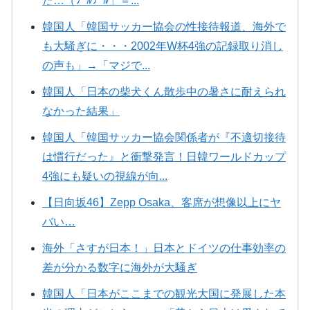
た…（ﾌﾞﾙﾌﾞﾙ」＝...
韓国人「韓国サッカー協会の性接待報道、海外で
も大騒ぎに・・・2002年W杯4強の記録取り消し
の声も」→「マジで...
韓国人「日本の柴犬くん散歩中の暑さに耐えられ
なかった結果」
韓国人「韓国サッカー協会関係者が『不適切接待
は慣行だった』と衝撃発言！日韓ワールドカップ
4強にも疑いの視線が向...
【日向坂46】Zepp Osaka、客席が想像以上にヤ
バい…
海外「さすが日本！」日本とドイツの仕事効率の
差が分かる数字に海外が大騒ぎ
韓国人「日本がここまでの観光大国に発展した本