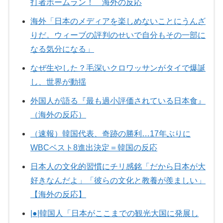
打者ホームラン！ 海外の反応
海外「日本のメディアを楽しめないことにうんざ
りだ。ウィーブの評判のせいで自分もその一部に
なる気分になる」
なぜ生やした？毛深いクロワッサンがタイで爆誕
し、世界が動揺
外国人が語る『最も過小評価されている日本食』
（海外の反応）
（速報）韓国代表、奇跡の勝利…17年ぶりに
WBCベスト8進出決定＝韓国の反応
日本人の文化的習慣にチリ感銘「だから日本が大
好きなんだよ」「彼らの文化と教養が羨ましい」
【海外の反応】
|●|韓国人「日本がここまでの観光大国に発展し