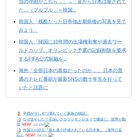
当の理由がこちら…」→「昔から日本は愛されて
た…（ブルブル」＝韓国...
韓国人「残酷だった日帝強占期前後の写真を見て
みよう」
韓国人「韓国に10年間の出場権剥奪や過去ワー
ルドカップ、オリンピック予選の記録削除を要求
するFIFA公式制裁を...
海外「全部日本の真似だったのか…」 日本の普
通のテレビ番組が最新SNSの数十年先を行って
いたと話題に
平穏が少しずつ壊れていく家族の物語。
なぜ生やした？毛深いクロワッサンがタイで爆誕し、世界が動
揺
NEW!
(18:13)
外国人が語る『最も過小評価されている日本食』（海外の反
応）
NEW!
(18:13)