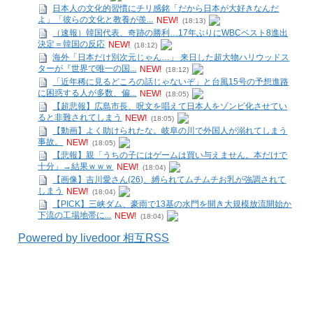
日本人の文化的習慣にチリ感銘「だから日本が大好きなんだ
よ」「彼らの文化と教養が羨...
NEW!
(18:13)
（速報）韓国代表、奇跡の勝利…17年ぶりにWBCベスト8進出
決定＝韓国の反応
NEW!
(18:12)
海外「日本だけ別次元じゃん…」 来日した超大物ハリウッドス
ターが『世界で唯一の国...
NEW!
(18:12)
「近年稀に見るどころの話じゃないぞ」と台風15号の予想進路
に困惑する人が多数、偏...
NEW!
(18:05)
【超悲報】広島市長、呪文を唱えて日本人をゾンビ化させてい
ると非難されてしまう
NEW!
(18:05)
【動画】よく助けられたな。岐阜の川で外国人が溺れてしまう
事故。
NEW!
(18:05)
【悲報】親「うちの子にはゲームは買い与えません。本だけで
十分」→結果ｗｗｗ
NEW!
(18:04)
【画像】吉川愛さん(26)、縛られてムチムチお乳が強調されて
しまう
NEW!
(18:04)
【PICK】三峡ダム、豪雨で13基の水門を開き大規模放流開始か
下流の工場地帯に...
NEW!
(18:04)
Powered by livedoor 相互RSS