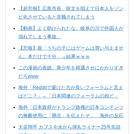
【超悲報】広島市長、呪文を唱えて日本人をゾン
ビ化させていると非難されてしまう
【動画】よく助けられたな。岐阜の川で外国人が
溺れてしまう事故。
【悲報】親「うちの子にはゲームは買い与えませ
ん。本だけで十分」→結果ｗｗｗ
この漫画の表紙、青少年を精通させにかかりすぎ
だろwww
海外「Redditで避けた方が良いフォーラムと言え
ばどこ？」←「日本関連のフォーラムの殆ど」
海外「日本政府がトランプ政権の日本コンテンツ
の無断使用に「懸念」を伝えたぞ」 海外の反応
大谷翔平 カブス今永から弾丸ライナー25号先頭