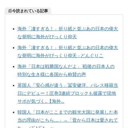
📰
今読まれている記事
海外「凄すぎる！」折り紙と並ぶあの日本の偉大
な発明に海外がびっくり仰天
海外「凄すぎる！」折り紙と並ぶあの日本の偉大
な発明に海外がびっくり仰天 - どんぐりこ
海外「日本は戦勝国なんだよ」 戦後の日本人の
特別な生き様に各国から称賛の声
英国人「安心感が違う」冨安健洋、パレス移籍当
日にデビュー！圧巻3連続ブロックも披露で現地
サポが気づく..【海外...
韓国人「日本がここまでの観光大国に発展した本
当の理由がこちら…」→「昔から日本は愛されて