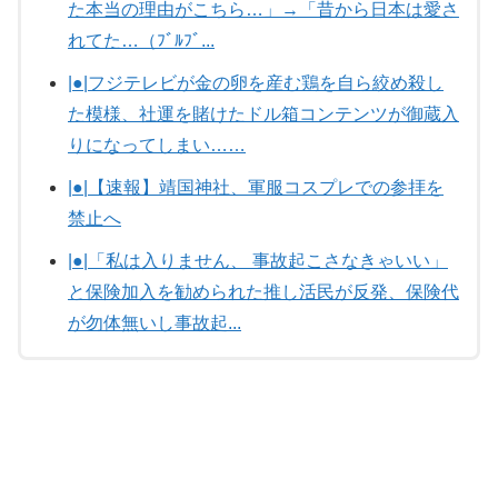
た本当の理由がこちら…」→「昔から日本は愛さ
れてた…（ﾌﾞﾙﾌﾞ...
|●|フジテレビが金の卵を産む鶏を自ら絞め殺し
た模様、社運を賭けたドル箱コンテンツが御蔵入
りになってしまい……
|●|【速報】靖国神社、軍服コスプレでの参拝を
禁止へ
|●|「私は入りません、 事故起こさなきゃいい」
と保険加入を勧められた推し活民が反発、保険代
が勿体無いし事故起...