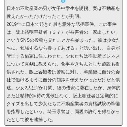
日本の不動産業の男が女子中学生を誘拐、実は不動産を
教えたかっただけだったことが判明。
2019年に日本で起きた最も意外な誘拐事件。この事件
は、阪上裕明容疑者（３７）が被害者の「家出したい」
というSNSの投稿を見たことから始まった。彼は少女た
ちに、勉強するなら養ってあげる」と誘い出し、自身が
管理する借家に住まわせた。少女たちは不動産ビジネス
について真剣に教えられ、食事やきちんとした施設も提
供された。阪上容疑者は警察に対し、卒業後に自分の会
社で働けるように自分の知識を伝えたかっただけだと供
述。少女2人は2か月間、彼の借家に滞在したが、身体的
または精神的○待の兆候はなく、阪上容疑者は定期的に
クイズを出して少女たちに不動産業者の資格試験の準備
を指導したという。埼玉県警は、両親の許可を得なかっ
たとして彼を逮捕した。