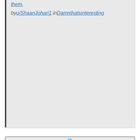
them.
by
u/ShaanJohari1
in
Damnthatsinteresting