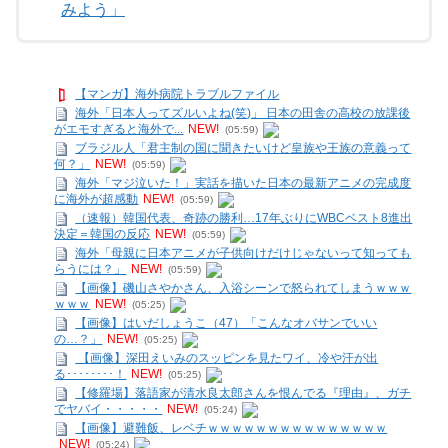
みよう」
【マンガ】海外病院トラブルファイル
海外「日本人ってズルいよね(笑)」 日本の田舎の高校の放課後
がエモすぎると海外で...
NEW!
(05:59)
ブラジル人「君主制の国に聞きたいけど皇族や王族の意義って
何？」
NEW!
(05:59)
海外「マジ泣いた！」実話を描いた日本の最新アニメの完成度
に海外が超感動
NEW!
(05:59)
（速報）韓国代表、奇跡の勝利…17年ぶりにWBCベスト8進出
決定＝韓国の反応
NEW!
(05:59)
海外「母親に日本アニメが子供向けだけじゃないって知っても
らうには？」
NEW!
(05:59)
【画像】磯山さやかさん、入浴シーンで怒られてしまうｗｗｗ
ｗｗｗ
NEW!
(05:25)
【画像】はいだしょうこ（47）「こんなオバサンでいい
の…？」
NEW!
(05:25)
【画像】深田えいみのスッピンを見たワイ、冷や汗が出
る････････！
NEW!
(05:25)
【修羅場】落語家が清水良太郎さんを恨んでる『理由』、ガチ
でヤバイ・・・・・
NEW!
(05:24)
【画像】避難飯、レベチｗｗｗｗｗｗｗｗｗｗｗｗｗｗｗ
NEW!
(05:24)