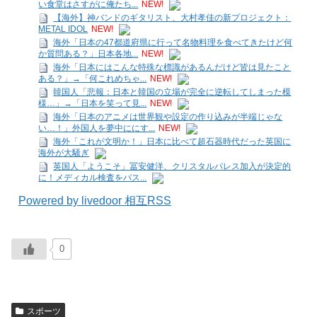
い食堂はさすがに俺たち...
NEW!
【海外】神バンドのギタリスト、大村孝佳の新プロジェクト：
METAL IDOL
NEW!
海外「日本の47都道府県に行って名物料理を食べてきたけど何
か質問ある？」日本各地...
NEW!
海外「日本にはこんな特殊な標識があるんだけど皆は見たこと
ある？」→「何これめちゃ...
NEW!
韓国人「悲報：日本と韓国の立場が完全に逆転してしまった模
様…」→「日本を笑って見...
NEW!
海外「日本のアニメは世界観や設定の作り込みが半端じゃな
い…！」外国人を夢中ににす...
NEW!
海外「これが文明か！」日本に比べて超石器時代だった英国に
海外が大騒ぎ
英国人「ようこそ」冨安健洋、クリスタルパレス加入が決定的
に！メディカル検査をパス...
Powered by livedoor 相互RSS
0
スポーツ