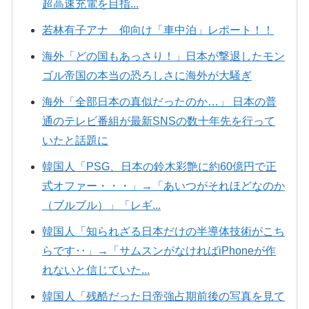
超高速充電を目指...
若林有子アナ 仰向け「車中泊」レポート！！
海外「どの国もあっさり！」日本が撃退したモン
ゴル帝国の本当の恐ろしさに海外が大騒ぎ
海外「全部日本の真似だったのか…」 日本の普
通のテレビ番組が最新SNSの数十年先を行って
いたと話題に
韓国人「PSG、日本の鈴木彩艶に約60億円で正
式オファー・・・」→「あいつがそれほどなのか
（ブルブル）」「レギ...
韓国人「知られざる日本だけの半導体技術がこち
らです‥」→「サムスンがなければiPhoneが作
れないと信じていた...
韓国人「残酷だった日帝強占期前後の写真を見て