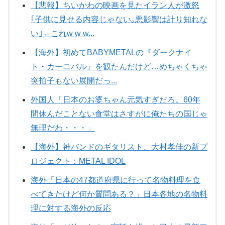
【悲報】ちいかわの映画を見たイラン人が激怒
｢子供に見せる内容じゃない｡悪影響は計り知れな
い｣←これw w w...
【海外】初めてBABYMETALの『ダークナイ
ト・カーニバル』を観たんだけど…めちゃくちゃ
突拍子もない展開だっ...
外国人「日本のお婆ちゃん元気すぎだろ。60年
間休んだことない食堂はさすがに俺たちの国じゃ
無理だわ・・・」
【海外】神バンドのギタリスト、大村孝佳の新プ
ロジェクト：METAL IDOL
海外「日本の47都道府県に行って名物料理を食
べてきたけど何か質問ある？」日本各地の名物料
理に対する海外の反応