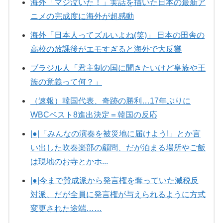
海外「マジ泣いた！」実話を描いた日本の最新ア
ニメの完成度に海外が超感動
海外「日本人ってズルいよね(笑)」 日本の田舎の
高校の放課後がエモすぎると海外で大反響
ブラジル人「君主制の国に聞きたいけど皇族や王
族の意義って何？」
（速報）韓国代表、奇跡の勝利…17年ぶりに
WBCベスト8進出決定＝韓国の反応
|●|「みんなの演奏を被災地に届けよう!」とか言
い出した吹奏楽部の顧問、だが泊まる場所やご飯
は現地のお寺とかホ...
|●|今まで賛成派から発言権を奪っていた減税反
対派、だが全員に発言権が与えられるように方式
変更された途端……