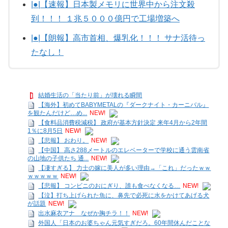
|●|【速報】日本製メモリに世界中から注文殺
到！！！ １兆５０００億円で工場増築へ
|●|【朗報】高市首相、爆乳化！！！ サナ活待っ
たなし！
結婚生活の「当たり前」が壊れる瞬間
【海外】初めてBABYMETALの『ダークナイト・カーニバル』
を観たんだけど…め...
NEW!
【食料品消費税減税】 政府が基本方針決定 来年4月から2年間
1％に8月5日
NEW!
【悲報】 おわり。
NEW!
【中国】 高さ288メートルのエレベーターで学校に通う雲南省
の山地の子供たち 通...
NEW!
【凄すぎる】 力士の嫁に美人が多い理由→「これ」だったｗｗ
ｗｗｗｗｗ
NEW!
【悲報】 コンビニのおにぎり、誰も食べなくなる…
NEW!
【泣】打ち上げられた魚に、鼻先で必死に水をかけてあげる犬
が話題
NEW!
出水麻衣アナ なぜか胸チラ！！
NEW!
外国人「日本のお婆ちゃん元気すぎだろ。60年間休んだことな