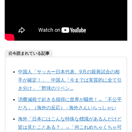
📰
今読まれている記事
中国人「サッカー日本代表、9月の親善試合の相
手が確定！」 中国人「今までは実質的に全て引
き分け」「野球のリベン...
消費減税で起きる損得に世界が騒然！←「不公平
だろ」（海外の反応） - 海外さんいらっしゃい
海外「日本にはこんな特殊な標識があるんだけど
皆は見たことある？」→「何これめちゃくちゃ可