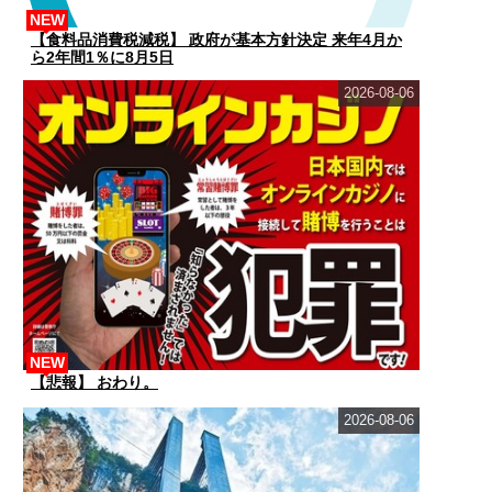
NEW
【食料品消費税減税】 政府が基本方針決定 来年4月か
ら2年間1％に8月5日
2026-08-06
NEW
【悲報】 おわり。
2026-08-06