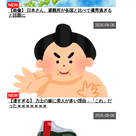
NEW
【画像】 日本さん、避難所が各国と比べて優秀過ぎる
と話題に
2026-08-06
NEW
【凄すぎる】 力士の嫁に美人が多い理由→「これ」だ
ったｗｗｗｗｗｗｗ
2026-08-06