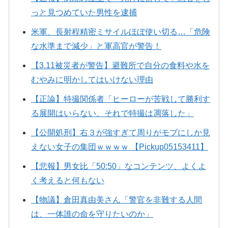
っと見つめていた男性を逮捕
米軍、長射程精密ミサイルほぼ使い切る…「危険
な水準まで減少」と軍高官が警告！
【3.11被災者が警告】避難所で自分の食料や水を
むやみに明かしてはいけない理由
【正論】特撮関係者「ヒーローが苦戦して勝利す
る展開はいらない。それで特撮は凋落した」
【公開処刑】右３が強すぎて周りがモブにしか見
えない女子の集団ｗｗｗｗ 【Pickup05153411】
【悲報】男女比「50:50」なコンテンツ、よくよ
く考えると何もない
【物議】倉田真由美さん「警官を非難する人間
は、一体誰の命を守りたいのか」