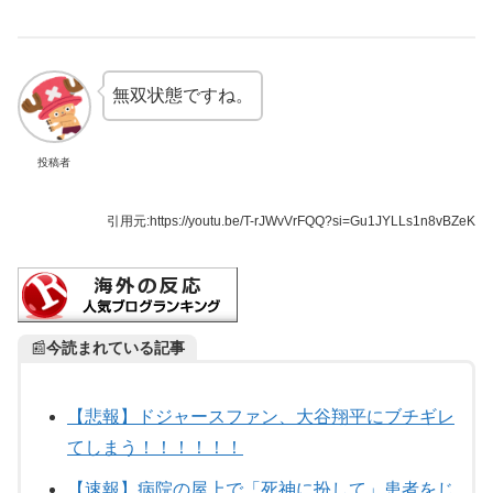
無双状態ですね。
投稿者
引用元:
https://youtu.be/T-rJWvVrFQQ?si=Gu1JYLLs1n8vBZeK
📰
今読まれている記事
【悲報】ドジャースファン、大谷翔平にブチギレ
てしまう！！！！！！
【速報】病院の屋上で「死神に扮して」患者をじ