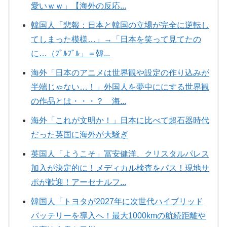
愛いｗｗ」【海外の反応...
韓国人「悲報：日本と韓国の立場が完全に逆転し
てしまった模様…」→「日本を笑って見てたの
に…（ﾌﾞﾙﾌﾞﾙ」＝韓...
海外「日本のアニメは世界観や設定の作り込みが
半端じゃない…！」外国人を夢中ににする世界観
の作品とは・・・？ 海...
海外「これが文明か！」日本に比べて超石器時代
だった英国に海外が大騒ぎ
英国人「ようこそ」冨安健洋、クリスタルパレス
加入が決定的に！メディカル検査をパス！現地サ
ポが歓迎！アーセナルフ...
韓国人「トヨタが2027年に次世代ハイブリッド
バッテリーを導入へ！最大1000kmの航続距離や