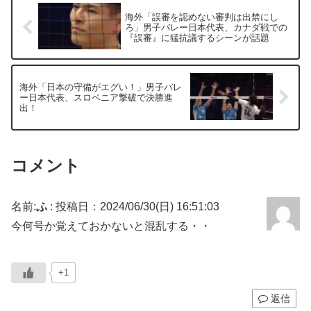
海外「誤審を認めない審判は出禁にし
ろ」男子バレー日本代表、カナダ戦での
『誤審』に猛抗議するシーンが話題
海外「日本の守備がエグい！」男子バレ
ー日本代表、スロベニア撃破で決勝進
出！
コメント
名前:
ふ
:
投稿日：2024/06/30(日) 16:51:03
今何号か覚えておかないと混乱する・・
+1
返信