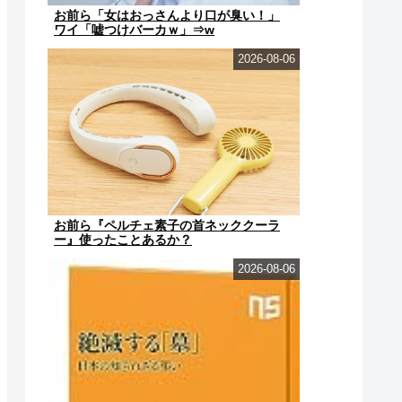
お前ら「女はおっさんより口が臭い！」
ワイ「嘘つけバーカｗ」⇒w
2026-08-06
お前ら『ペルチェ素子の首ネッククーラ
ー』使ったことあるか？
2026-08-06