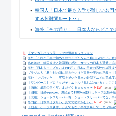
韓国人「日本で最も入学が難しい名門
する超難関ルート‥」
海外「その通り！」日本人ならどこで
【マンガ】バラシ屋トシヤの漫画セレクション
海外「これが日本で初めてのライブだなんて信じられない」米バ
高市首相、韓国政府と韓国軍に感謝…サウジの日本人退避に協
海外「日本人ってズルいよね(笑)」 日本の田舎の高校の放課後が
ブラジル人「君主制の国に聞きたいけど皇族や王族の意義って
海外「マジ泣いた！」実話を描いた日本の最新アニメの完成度
【ワンピース】ゾロ「女だぞ」エネル「見ればわかる」←ここ好
【画像】最新のライザ、まだイケるｗｗｗｗｗ
NEW!
(16:25)
【朗報】日産e-power、無給油で1980km走行しギネス記録を達成
【悲報】ショートスリーパー堀、ショートスリーパーでない事
専門家「日本車はダサい、見てて恥ずかしい」
NEW!
(16:24)
【動画】ゲーフリ新作、とんでもない手抜きをしてしまうwww