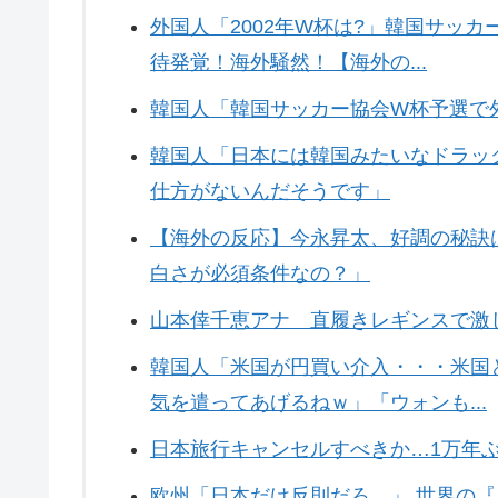
外国人「2002年W杯は?」韓国サッ
待発覚！海外騒然！【海外の...
韓国人「韓国サッカー協会W杯予選で
韓国人「日本には韓国みたいなドラッ
仕方がないんだそうです」
【海外の反応】今永昇太、好調の秘訣
白さが必須条件なの？」
山本倖千恵アナ 直履きレギンスで激し
韓国人「米国が円買い介入・・・米国
気を遣ってあげるねｗ」「ウォンも...
日本旅行キャンセルすべきか…1万年
欧州「日本だけ反則だろ…」 世界の