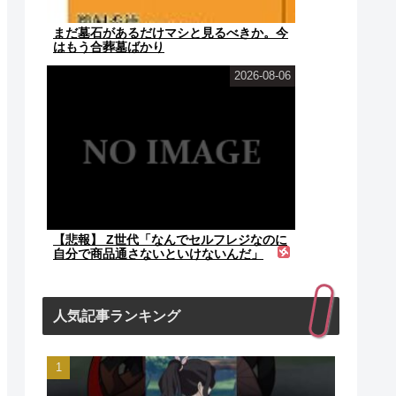
まだ墓石があるだけマシと見るべきか。今
はもう合葬墓ばかり
2026-08-06
【悲報】 Z世代「なんでセルフレジなのに
自分で商品通さないといけないんだ」
人気記事ランキング