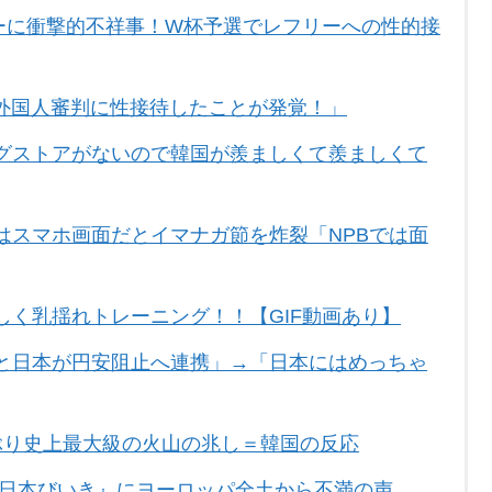
カーに衝撃的不祥事！W杯予選でレフリーへの性的接
外国人審判に性接待したことが発覚！」
グストアがないので韓国が羨ましくて羨ましくて
はスマホ画面だとイマナガ節を炸裂「NPBでは面
く乳揺れトレーニング！！【GIF動画あり】
と日本が円安阻止へ連携」→「日本にはめっちゃ
ぶり史上最大級の火山の兆し＝韓国の反応
『日本びいき』にヨーロッパ全土から不満の声