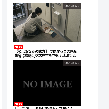
ｗｗ
2026-08-06
NEW
【私はあなたの味方】 交際歴ゼロの同級
生宅に唐揚げや文庫本を20回以上届けた
24歳女を逮捕
2026-08-06
NEW
リュウジ氏「ダルい料理トップ10に入