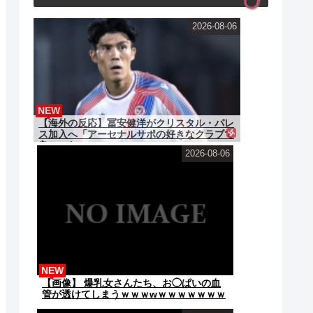
2026-08-06
NEW
【海外の反応】冨安健洋がクリスタル・パレ
ス加入へ「アーセナルサポの好きなクラブで
良かった」
2026-08-06
NEW
【画像】 爆乳女さんたち、お◯ぱいの血
管が透けてしまうｗｗｗwｗｗｗｗｗｗｗ
ｗ❤