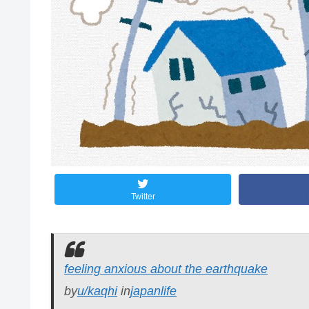
Twitter
feeling anxious about the earthquake
by
u/kaqhi
in
japanlife