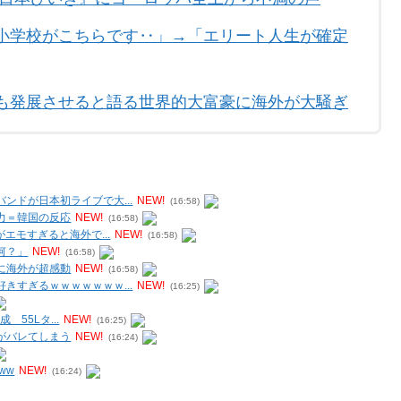
小学校がこちらです‥」→「エリート人生が確定
も発展させると語る世界的大富豪に海外が大騒ぎ
ンドが日本初ライブで大...
NEW!
(16:58)
力＝韓国の反応
NEW!
(16:58)
エモすぎると海外で...
NEW!
(16:58)
何？」
NEW!
(16:58)
に海外が超感動
NEW!
(16:58)
きすぎるｗｗｗｗｗｗｗ...
NEW!
(16:25)
 55Lタ...
NEW!
(16:25)
がバレてしまう
NEW!
(16:24)
ww
NEW!
(16:24)