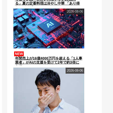
る」夏の定番料理は冷やし中華 「あり得
ないほどダルい」
2026-08-06
NEW
年間売上が16億4000万円を超える「1人事
業者」がAIの支援を受けて2年で約3倍に
急増
2026-08-06