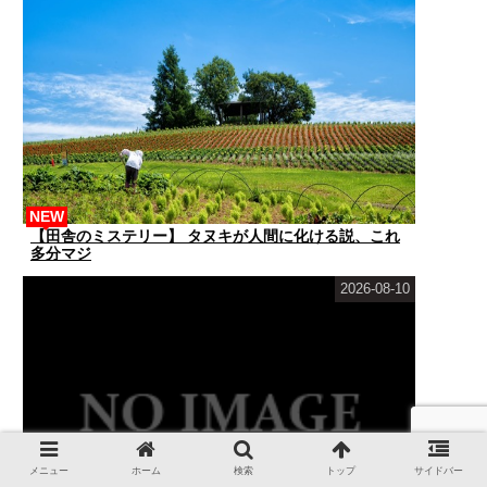
NEW
【田舎のミステリー】 タヌキが人間に化ける説、これ
多分マジ
2026-08-10
メニュー
ホーム
検索
トップ
サイドバー