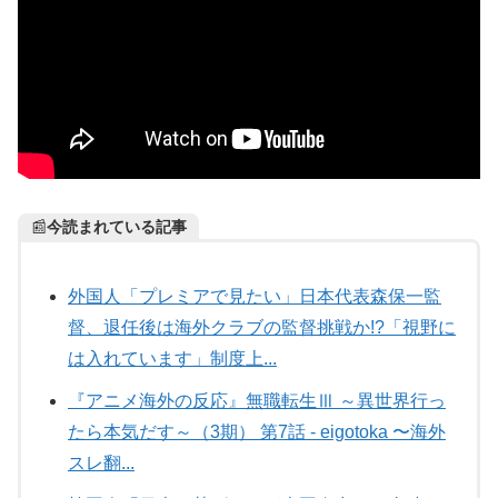
📰
今読まれている記事
外国人「プレミアで見たい」日本代表森保一監
督、退任後は海外クラブの監督挑戦か!?「視野に
は入れています」制度上...
『アニメ海外の反応』無職転生Ⅲ ～異世界行っ
たら本気だす～（3期） 第7話 - eigotoka 〜海外
スレ翻...