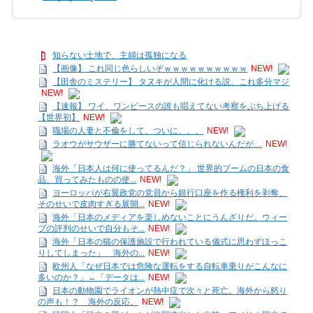
知らない土地で、主婦は孤独になる
【画像】 これ同じ色らしいぞｗｗｗｗｗｗｗｗｗｗ
NEW!
【田舎のミステリー】 タヌキが人間に化ける説、これ多分マジ
NEW!
【速報】 ワイ、ワンピースの誰も唱えてない考察をぶち上げる
【世界初】
NEW!
職場の人妻と不倫をして、ついに、、、
NEW!
ラオウがサウザーに勝てないって信じられないんだが…
NEW!
海外「日本人は何に使ってるんだ？」 世界的ブームの日本の食
品、買ってみたものの使...
NEW!
ヨーロッパが右翼政党の党員から銀行口座を作る権利を剥奪、
そのせいで皮肉すぎる展開...
NEW!
海外「日本のメディアを楽しめないことにうんざりだ。ウィー
ブの評判のせいで自分もそ...
NEW!
海外「日本の猫の保護施設で行われている儀式に思わずほっこ
りしてしまった」 海外の...
NEW!
欧州人「なぜ日本では危険な運転をする自転車乗りがこんなに
多いのか？」←「データは...
NEW!
日本の動物園でライオンが熱中症で次々と死亡。海外から怒り
の声も！？ 海外の反応。
NEW!