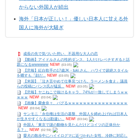
からない外国人が続出
海外「日本が正しい！」優しい日本人に甘える外
国人に海外が大騒ぎ
成長の先で気づいた想い、不器用な大人の恋
【動画】アイドルさんの性的ダンス、1人だけレベチすぎると話
題になるwwwwww
NEW!
(03:05)
【悲報】紅白歌手の17歳JK・tuki.さん、ハワイで超絶スタイル
を晒すも『顔だ...
NEW!
(03:05)
【米国】「泣き言やめて仕事見つけろ。ラーメンを食え」議員
らの投稿にバンス氏が猛反...
NEW!
(03:05)
【悲報】ヤニねこで抜けるキャラ、74%が一致してしまうｗｗ
ｗｗｗ
NEW!
(03:04)
【画像】榮倉奈々、バグるｗｗｗｗｗｗｗｗｗｗｗｗｗｗｗｗ
NEW!
(03:04)
サンモニ「永住権は生活の基盤、外国人を締め上げれば日本人
が生きやすくなるは勘違い...
NEW!
(03:04)
外国人「東京で謎の動物を見たんだけどコイツの正体分か
る？」
NEW!
(02:59)
愛犬の散歩中にハイイログマに近づかれた女性、冷静に対応し