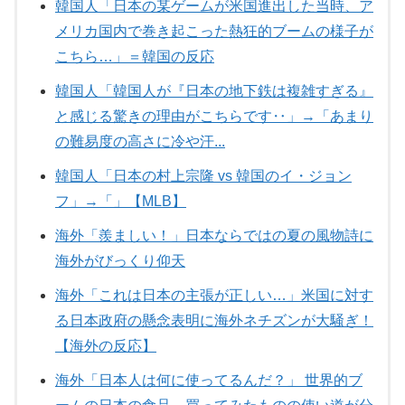
韓国人「日本の某ゲームが米国進出した当時、ア
メリカ国内で巻き起こった熱狂的ブームの様子が
こちら…」＝韓国の反応
韓国人「韓国人が『日本の地下鉄は複雑すぎる』
と感じる驚きの理由がこちらです‥」→「あまり
の難易度の高さに冷や汗...
韓国人「日本の村上宗隆 vs 韓国のイ・ジョン
フ」→「」【MLB】
海外「羨ましい！」日本ならではの夏の風物詩に
海外がびっくり仰天
海外「これは日本の主張が正しい…」米国に対す
る日本政府の懸念表明に海外ネチズンが大騒ぎ！
【海外の反応】
海外「日本人は何に使ってるんだ？」 世界的ブ