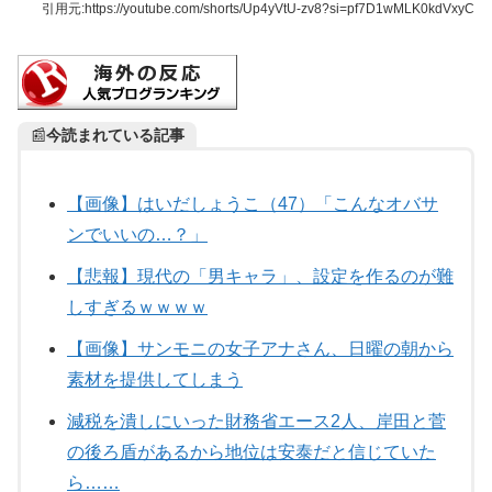
引用元:
https://youtube.com/shorts/Up4yVtU-zv8?si=pf7D1wMLK0kdVxyC
📰
今読まれている記事
【画像】はいだしょうこ（47）「こんなオバサ
ンでいいの…？」
【悲報】現代の「男キャラ」、設定を作るのが難
しすぎるｗｗｗｗ
【画像】サンモニの女子アナさん、日曜の朝から
素材を提供してしまう
減税を潰しにいった財務省エース2人、岸田と菅
の後ろ盾があるから地位は安泰だと信じていた
ら……