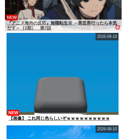
NEW
『アニメ海外の反応』無職転生Ⅲ ～異世界行ったら本気
だす～（3期） 第7話
2026-08-10
NEW
【画像】 これ同じ色らしいぞｗｗｗｗｗｗｗｗｗｗ
2026-08-10