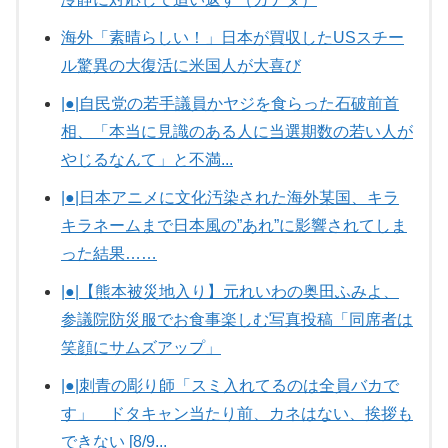
海外「素晴らしい！」日本が買収したUSスチー
ル驚異の大復活に米国人が大喜び
|●|自民党の若手議員かヤジを食らった石破前首
相、「本当に見識のある人に当選期数の若い人が
やじるなんて」と不満...
|●|日本アニメに文化汚染された海外某国、キラ
キラネームまで日本風の”あれ”に影響されてしま
った結果……
|●|【熊本被災地入り】元れいわの奥田ふみよ、
参議院防災服でお食事楽しむ写真投稿「同席者は
笑顔にサムズアップ」
|●|刺青の彫り師「スミ入れてるのは全員バカで
す」 ドタキャン当たり前、カネはない、挨拶も
できない [8/9...