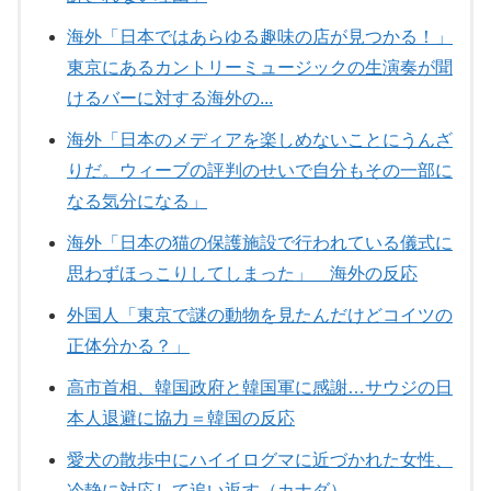
海外「日本ではあらゆる趣味の店が見つかる！」
東京にあるカントリーミュージックの生演奏が聞
けるバーに対する海外の...
海外「日本のメディアを楽しめないことにうんざ
りだ。ウィーブの評判のせいで自分もその一部に
なる気分になる」
海外「日本の猫の保護施設で行われている儀式に
思わずほっこりしてしまった」 海外の反応
外国人「東京で謎の動物を見たんだけどコイツの
正体分かる？」
高市首相、韓国政府と韓国軍に感謝…サウジの日
本人退避に協力＝韓国の反応
愛犬の散歩中にハイイログマに近づかれた女性、
冷静に対応して追い返す（カナダ）