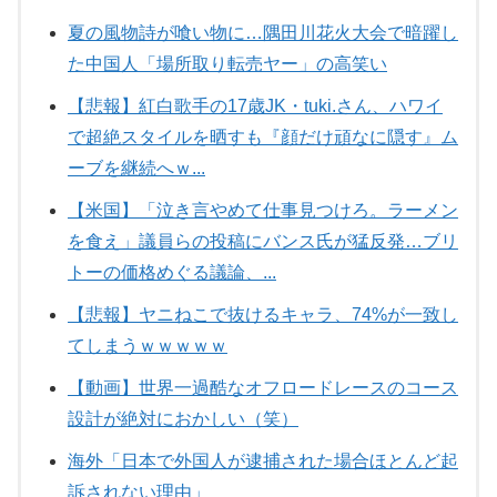
夏の風物詩が喰い物に…隅田川花火大会で暗躍し
た中国人「場所取り転売ヤー」の高笑い
【悲報】紅白歌手の17歳JK・tuki.さん、ハワイ
で超絶スタイルを晒すも『顔だけ頑なに隠す』ム
ーブを継続へｗ...
【米国】「泣き言やめて仕事見つけろ。ラーメン
を食え」議員らの投稿にバンス氏が猛反発…ブリ
トーの価格めぐる議論、...
【悲報】ヤニねこで抜けるキャラ、74%が一致し
てしまうｗｗｗｗｗ
【動画】世界一過酷なオフロードレースのコース
設計が絶対におかしい（笑）
海外「日本で外国人が逮捕された場合ほとんど起
訴されない理由」