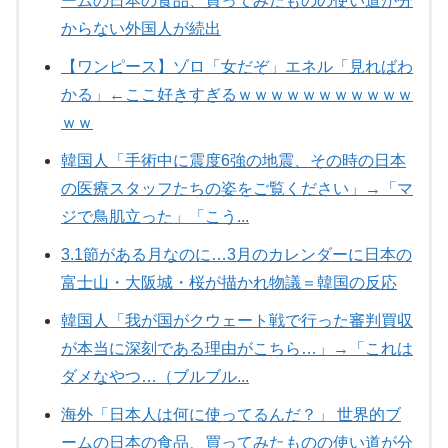
ームの日本の食品、買ってみたものの使い道が分
からない外国人が続出
【ワンピース】ゾロ「女だぞ」エネル「見ればわ
かる」←ここ好きすぎるｗｗｗｗｗｗｗｗｗｗｗ
ｗｗ
韓国人「手術中に震度6強の地震、その時の日本
の医療スタッフたちの姿をご覧ください」→「マ
ジで鳥肌立った」「こう...
3.1節がある月なのに…3月のカレンダーに日本の
富士山・大阪城・桜が描かれ物議＝韓国の反応
韓国人「我が国がクウェート戦で行った審判買収
が本当に深刻である理由がこちら…」→「これは
ダメなやつ…（ブルブル...
海外「日本人は何に使ってるんだ？」 世界的ブ
ームの日本の食品、買ってみたものの使い道が分