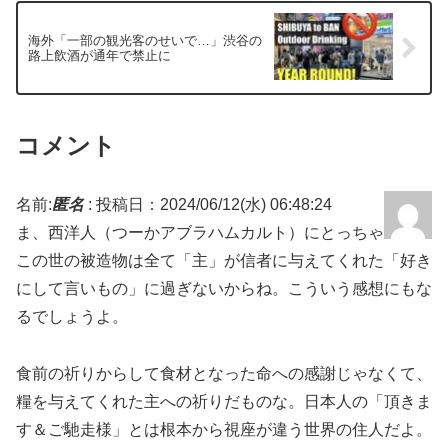
海外「一部の観光客のせいで…」渋谷の
路上飲酒が通年で禁止に
コメント
名前:
匿名
:
投稿日：2024/06/12(水) 06:48:24
ま、西洋人（つーかアブラハムカルト）にとっちゃ
この世の被造物は全て「主」が信者に与えてくれた「好き
にして言いもの」に過ぎないからね。こういう感想にもな
るでしょうよ。
食前の祈りからして食材となった命への感謝じゃなくて、
糧を与えてくれた主への祈りだものな。日本人の「頂きま
す＆ご馳走様」とは根本から視座が違う世界の住人だよ。