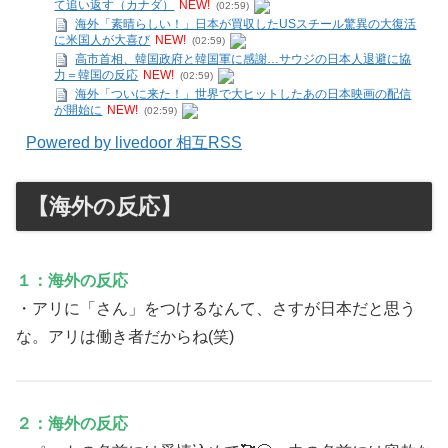
て追い返す（カナダ）
NEW!
(02:59)
海外「素晴らしい！」日本が買収したUSスチール驚異の大復活
に米国人が大喜び
NEW!
(02:59)
高市首相、韓国政府と韓国軍に感謝…サウジの日本人退避に協
力＝韓国の反応
NEW!
(02:59)
海外「ついに来た！」世界で大ヒットしたあの日本映画の配信
が開始に
NEW!
(02:59)
Powered by livedoor 相互RSS
【海外の反応】
１：海外の反応
・アリに「さん」をつけるなんて、さすが日本だと思う
な。アリは働き者だからね(笑)
２：海外の反応