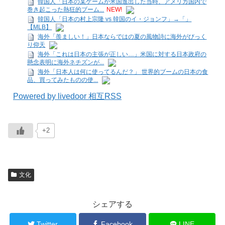
韓国人「日本の某ゲームが米国進出した当時、アメリカ国内で
巻き起こった熱狂的ブーム...
NEW!
韓国人「日本の村上宗隆 vs 韓国のイ・ジョンフ」→「」
【MLB】
海外「羨ましい！」日本ならではの夏の風物詩に海外がびっく
り仰天
海外「これは日本の主張が正しい…」米国に対する日本政府の
懸念表明に海外ネチズンが...
海外「日本人は何に使ってるんだ？」 世界的ブームの日本の食
品、買ってみたものの使...
Powered by livedoor 相互RSS
+2
文化
シェアする
Twitter
Facebook
LINE