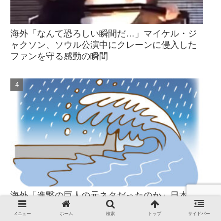
海外「なんて恐ろしい瞬間だ…」マイケル・ジ
ャクソン、ソウル公演中にクレーンに侵入した
ファンを守る感動の瞬間
海外「進撃の巨人の元ネタだったのか」日本の
巨大津波防壁に世界が反応！
メニュー
ホーム
検索
トップ
サイドバー