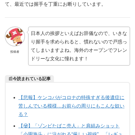
て、最近では握手を丁重にお断りしています。
日本人の挨拶といえばお辞儀なので、いきな
り握手を求められると、慣れないので戸惑っ
てしまいますよね。海外のオープンでフレン
投稿者
ドリーな文化に憧れます！
📰
今読まれている記事
【悲報】ケンコバがコロナの特殊すぎる後遺症に
苦しんでいる模様…お前らの周りにもこんな奴い
る？
【🧟】「ゾンビたばこ売人」と肩組みショット
「小園海斗」に注がれる“厳しい視線” 「レギュ