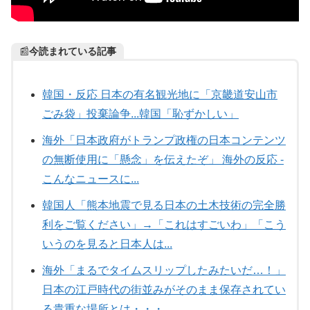
📰
今読まれている記事
韓国・反応 日本の有名観光地に「京畿道安山市
ごみ袋」投棄論争...韓国「恥ずかしい」
海外「日本政府がトランプ政権の日本コンテンツ
の無断使用に「懸念」を伝えたぞ」 海外の反応 -
こんなニュースに...
韓国人「熊本地震で見る日本の土木技術の完全勝
利をご覧ください」→「これはすごいわ」「こう
いうのを見ると日本人は...
海外「まるでタイムスリップしたみたいだ…！」
日本の江戸時代の街並みがそのまま保存されてい
る貴重な場所とは・・・...