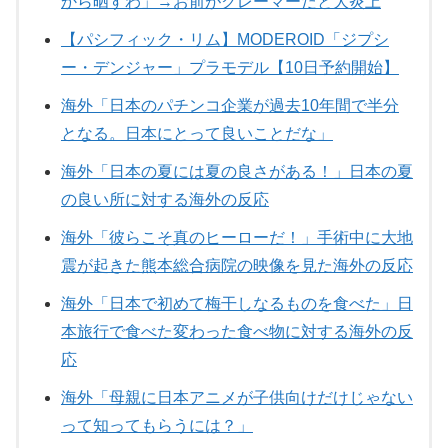
から晒すわ」→お前がクレーマーだと大炎上
【パシフィック・リム】MODEROID「ジプシ
ー・デンジャー」プラモデル【10日予約開始】
海外「日本のパチンコ企業が過去10年間で半分
となる。日本にとって良いことだな」
海外「日本の夏には夏の良さがある！」日本の夏
の良い所に対する海外の反応
海外「彼らこそ真のヒーローだ！」手術中に大地
震が起きた熊本総合病院の映像を見た海外の反応
海外「日本で初めて梅干しなるものを食べた」日
本旅行で食べた変わった食べ物に対する海外の反
応
海外「母親に日本アニメが子供向けだけじゃない
って知ってもらうには？」