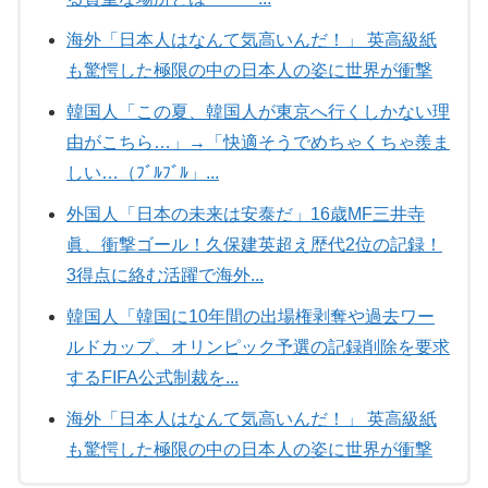
海外「日本人はなんて気高いんだ！」 英高級紙
も驚愕した極限の中の日本人の姿に世界が衝撃
韓国人「この夏、韓国人が東京へ行くしかない理
由がこちら…」→「快適そうでめちゃくちゃ羨ま
しい…（ﾌﾞﾙﾌﾞﾙ」...
外国人「日本の未来は安泰だ」16歳MF三井寺
眞、衝撃ゴール！久保建英超え歴代2位の記録！
3得点に絡む活躍で海外...
韓国人「韓国に10年間の出場権剥奪や過去ワー
ルドカップ、オリンピック予選の記録削除を要求
するFIFA公式制裁を...
海外「日本人はなんて気高いんだ！」 英高級紙
も驚愕した極限の中の日本人の姿に世界が衝撃