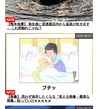
NEW
【熊本地震】 発生後に居酒屋店内から温泉が吹き出す
← これ前触れじゃね？
2026-08-07
NEW
【画像】 思わず保存したくなる「笑える画像・最高な
画像」貼っていけｗｗｗｗｗ
2026-08-07