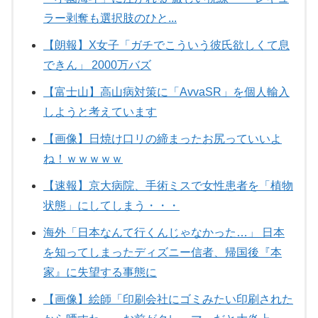
ラー剥奪も選択肢のひと...
【朗報】X女子「ガチでこういう彼氏欲しくて息
できん」 2000万バズ
【富士山】高山病対策に「AvvaSR」を個人輸入
しようと考えています
【画像】日焼け口リの締まったお尻っていいよ
ね！ｗｗｗｗｗ
【速報】京大病院、手術ミスで女性患者を「植物
状態」にしてしまう・・・
海外「日本なんて行くんじゃなかった…」 日本
を知ってしまったディズニー信者、帰国後『本
家』に失望する事態に
【画像】絵師「印刷会社にゴミみたい印刷された