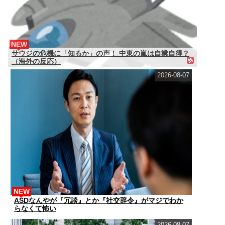
NEW
サウジの危機に「知るか」の声！ 中東の嵐は自業自得？
（海外の反応）
2026-08-07
NEW
ASDなんやが『冗談』とか『社交辞令』がマジでわか
らなくて怖い
2026-08-07