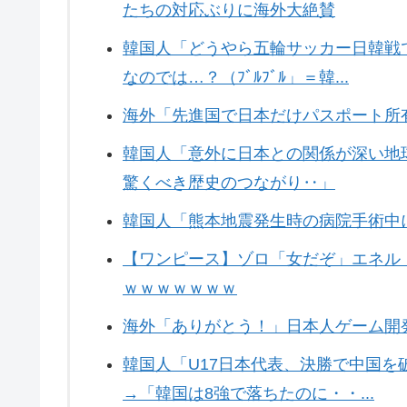
たちの対応ぶりに海外大絶賛
韓国人「どうやら五輪サッカー日韓戦
なのでは…？（ﾌﾞﾙﾌﾞﾙ」＝韓...
海外「先進国で日本だけパスポート所
韓国人「意外に日本との関係が深い地
驚くべき歴史のつながり‥」
韓国人「熊本地震発生時の病院手術中
【ワンピース】ゾロ「女だぞ」エネル
ｗｗｗｗｗｗｗ
海外「ありがとう！」日本人ゲーム開
韓国人「U17日本代表、決勝で中国を
→「韓国は8強で落ちたのに・・...