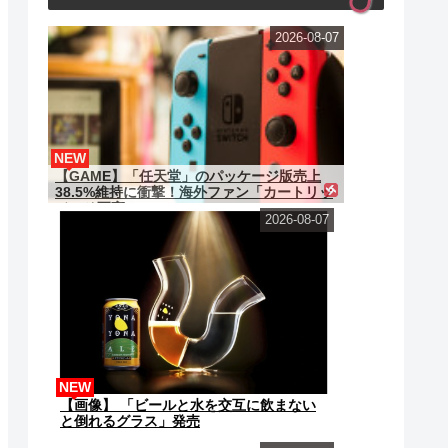
2026-08-07
NEW
【GAME】「任天堂」のパッケージ版売上
38.5%維持に衝撃！海外ファン「カートリッ
ジこそ至高」
2026-08-07
NEW
【画像】 「ビールと水を交互に飲まない
と倒れるグラス」発売