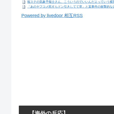
報ステの気象予報士さん、こういうのでいいんだよっていう横
「あのヤフコメ民すらドン引きしてて草」と某事件の衝撃的な公
Powered by livedoor 相互RSS
【海外の反応】