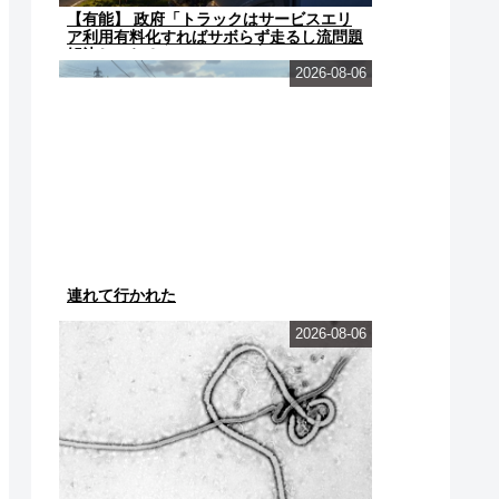
【有能】 政府「トラックはサービスエリ
ア利用有料化すればサボらず走るし流問題
解決じゃね？」
2026-08-06
連れて行かれた
2026-08-06