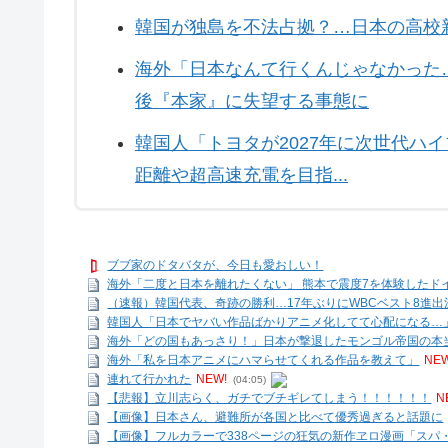
韓国が独島を不法占拠？…日本の高校
海外「日本なんて行くんじゃなかった
後『本家』に失望する事態に
韓国人「トヨタが2027年に次世代ハイ
距離や超高速充電を目指...
ブブ家のドタバタが、今日も愛おしい！
海外「二度と日本を離れたくない」 熊本で震度7を体験したドイ
（速報）韓国代表、奇跡の勝利…17年ぶりにWBCベスト8進
韓国人「日本でヤバい作品ばかりアニメ化してて心配になる…
海外「どの国もあっさり！」日本が撃退したモンゴル帝国の本当
海外「私を日本アニメにハマらせてくれる作品を教えて」
NEW
連れて行かれた
NEW!
(04:05)
【悲報】立川志らく、ガチでブチギレてしまう！！！！！！
N
【画像】日本さん、避難所が各国と比べて優秀過ぎると話題に
【画像】フルカラーで338ページの狂気の新作ヱロ漫画「スパ・カ