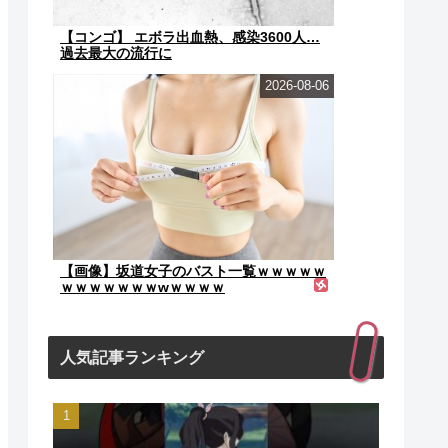
【コンゴ】 エボラ出血熱、感染3600人…
過去最大の流行に
2026-08-06
【画像】坂道女子のバスト一覧ｗｗｗｗｗ
ｗｗｗｗｗｗｗwｗｗｗｗ
人気記事ランキング