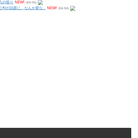
乳の張り
NEW!
(04:04)
判が話題に、なんか変な...
NEW!
(04:04)