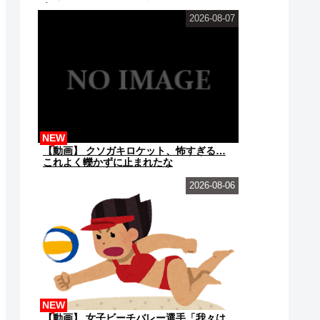
らw w w w w w...
2026-08-07
NEW
【動画】 クソガキロケット、怖すぎる…
これよく轢かずに止まれたな
2026-08-06
NEW
【動画】 女子ビーチバレー選手「我々は