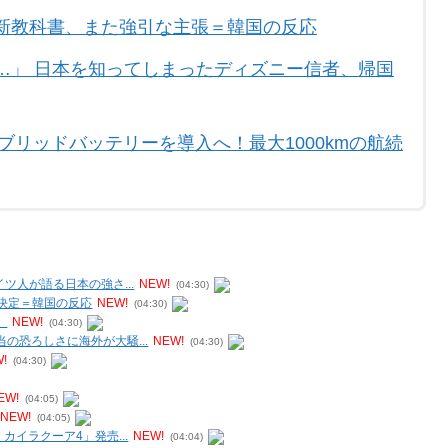
新教科書、また強引な主張＝韓国の反応
…」 日本を知ってしまったディズニー信者、帰国
ブリッドバッテリーを導入へ！最大1000kmの航続
ツ人が語る日本の強さ...
NEW!
(04:30)
出決定＝韓国の反応
NEW!
(04:30)
」
NEW!
(04:30)
の恐ろしさに海外が大騒...
NEW!
(04:30)
!
(04:30)
EW!
(04:05)
NEW!
(04:05)
イラクーア4」発売...
NEW!
(04:04)