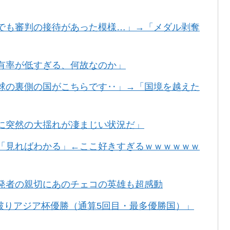
でも審判の接待があった模様…」→「メダル剥奪
有率が低すぎる、何故なのか」
球の裏側の国がこちらです‥」→「国境を越えた
に突然の大揺れが凄まじい状況だ」
「見ればわかる」←ここ好きすぎるｗｗｗｗｗｗ
発者の親切にあのチェコの英雄も超感動
破りアジア杯優勝（通算5回目・最多優勝国）」