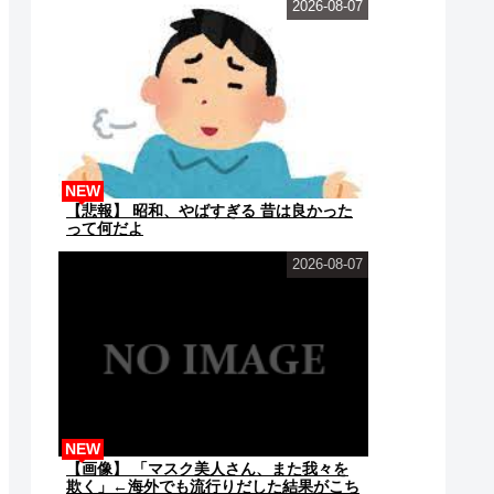
2026-08-07
NEW
【悲報】 昭和、やばすぎる 昔は良かった
って何だよ
2026-08-07
NEW
【画像】 「マスク美人さん、また我々を
欺く」←海外でも流行りだした結果がこち