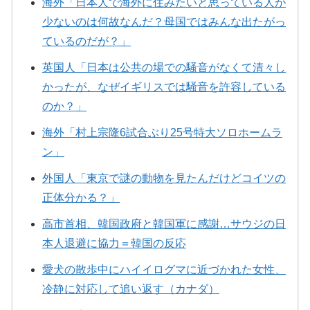
海外「日本人で海外に住みたいと思っている人が
少ないのは何故なんだ？母国ではみんな出たがっ
ているのだが？」
英国人「日本は公共の場での騒音がなくて清々し
かったが、なぜイギリスでは騒音を許容している
のか？」
海外「村上宗隆6試合ぶり25号特大ソロホームラ
ン」
外国人「東京で謎の動物を見たんだけどコイツの
正体分かる？」
高市首相、韓国政府と韓国軍に感謝…サウジの日
本人退避に協力＝韓国の反応
愛犬の散歩中にハイイログマに近づかれた女性、
冷静に対応して追い返す（カナダ）