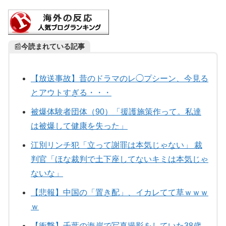
📰
今読まれている記事
【放送事故】昔のドラマのレ◯プシーン、今見る
とアウトすぎる・・・
被爆体験者団体（90）「援護施策作って。私達
は被爆して健康を失った」
江別リンチ犯「立って謝罪は本気じゃない」 裁
判官「ほな裁判で土下座してないキミは本気じゃ
ないな」
【悲報】中国の「置き配」、イカレてて草ｗｗｗ
ｗ
【衝撃】千葉の海岸で写真撮影をしていた38歳