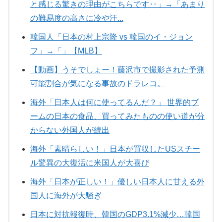
と感じる驚きの理由がこちらです‥」→「あまり
の難易度の高さに冷や汗...
韓国人「日本の村上宗隆 vs 韓国のイ・ジョン
フ」→「」【MLB】
【動画】うそでしょー！藤沢市で撮影された予測
可能割合が気になる事故のドラレコ。
海外「日本人は何に使ってるんだ？」 世界的ブ
ームの日本の食品、買ってみたものの使い道が分
からない外国人が続出
海外「素晴らしい！」日本が買収したUSスチー
ル驚異の大復活に米国人が大喜び
海外「日本が正しい！」優しい日本人に甘える外
国人に海外が大騒ぎ
日本に対抗報復時、韓国のGDP3.1%減少…韓国