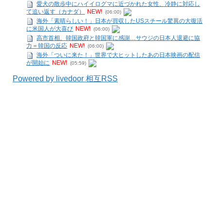
愛犬の散歩中にハイイログマに近づかれた女性、冷静に対応し
て追い返す（カナダ）
NEW!
(06:00)
海外「素晴らしい！」日本が買収したUSスチール驚異の大復活
に米国人が大喜び
NEW!
(06:00)
高市首相、韓国政府と韓国軍に感謝…サウジの日本人退避に協
力＝韓国の反応
NEW!
(06:00)
海外「ついに来た！」世界で大ヒットしたあの日本映画の配信
が開始に
NEW!
(05:59)
Powered by livedoor 相互RSS