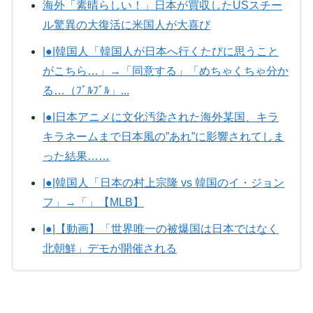
海外「素晴らしい！」日本が買収したUSスチー
ル驚異の大復活に米国人が大喜び
|●|韓国人「韓国人が日本へ行くたびに思うこと
がこちら…」→「同意する」「めちゃくちゃ分か
る…（ﾌﾞﾙﾌﾞﾙ」...
|●|日本アニメに文化汚染された海外某国、キラ
キラネームまで日本風の”あれ”に影響されてしま
った結果……
|●|韓国人「日本の村上宗隆 vs 韓国のイ・ジョン
フ」→「」【MLB】
|●|【動画】「世界唯一の被爆国は日本ではなく
北朝鮮」デモが開催される