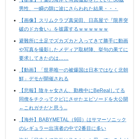
男性、一瞬の隙に波にさらわれた結果・・・
【画像】スリムクラブ真栄田、日高屋で『限界突
破のドカ食い』を披露するｗｗｗｗｗｗ
避難所に土足でズカズカと入ってきて勝手に動画
や写真を撮影したメディア取材陣、挙句の果てに
要求してきたのは……
【動画】「世界唯一の被爆国は日本ではなく北朝
鮮」デモが開催される
【悲報】陰キャ女さん、勤務中にBeRealしてる
同僚をチクってクビにさせたエピソードを大公開
←これガチだと思う...
【海外】BABYMETAL（9回）はサマーソニック
のレギュラー出演者の中で2番目に多い