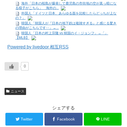
海外「日本の桜島が爆発して鹿児島の市街地の空が真っ暗にな
る様子がこちら」 海外の...
外国人「ドイツと日本、あらゆる面を比較したらどっちが上な
の？」
韓国人「韓国人が『日本の地下鉄は複雑すぎる』と感じる驚き
の理由がこちらです‥」→...
韓国人「日本の村上宗隆 vs 韓国のイ・ジョンフ」→「」
【MLB】
Powered by livedoor 相互RSS
0
ニュース
シェアする
Twitter
Facebook
LINE