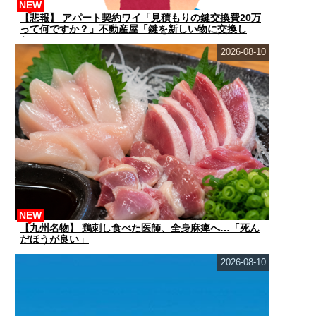
NEW
【悲報】 アパート契約ワイ「見積もりの鍵交換費20万
って何ですか？」不動産屋「鍵を新しい物に交換し
た...
2026-08-10
NEW
【九州名物】 鶏刺し食べた医師、全身麻痺へ…「死ん
だほうが良い」
2026-08-10