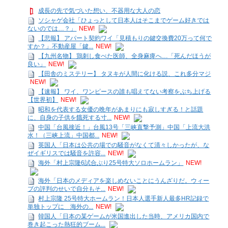
成長の先で気づいた想い、不器用な大人の恋
ソシャゲ会社「ひょっとして日本人はそこまでゲーム好きでは
ないのでは…？」
NEW!
【悲報】 アパート契約ワイ「見積もりの鍵交換費20万って何で
すか？」不動産屋「鍵...
NEW!
【九州名物】 鶏刺し食べた医師、全身麻痺へ…「死んだほうが
良い」
NEW!
【田舎のミステリー】 タヌキが人間に化ける説、これ多分マジ
NEW!
【速報】 ワイ、ワンピースの誰も唱えてない考察をぶち上げる
【世界初】
NEW!
昭和を代表する女優の晩年があまりにも寂しすぎる！と話題
に、自身の子供を餓死する寸...
NEW!
中国「台風接近！」台風13号「三峡直撃予測」中国「上流大洪
水！（三峡上流」中国都...
NEW!
英国人「日本は公共の場での騒音がなくて清々しかったが、な
ぜイギリスでは騒音を許容...
NEW!
海外「村上宗隆6試合ぶり25号特大ソロホームラン」
NEW!
海外「日本のメディアを楽しめないことにうんざりだ。ウィー
ブの評判のせいで自分もそ...
NEW!
村上宗隆 25号特大ホームラン！日本人選手新人最多HR記録で
単独トップに 海外の...
NEW!
韓国人「日本の某ゲームが米国進出した当時、アメリカ国内で
巻き起こった熱狂的ブーム...