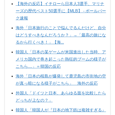
【海外の反応】イチローら日本人3選手、マリナ
ーズの歴代ベスト50選手に【MLB】 - ボールパー
ク速報
海外「日本旅行のことで悩んでるんだけど、自分
はどうすべきなんだろうか？」→「最高の旅にな
るから行くべき！」【海...
韓国人「日本の某ゲームが米国進出した当時、ア
メリカ国内で巻き起こった熱狂的ブームの様子が
こちら…」＝韓国の反応
海外「日本の桜島が爆発して鹿児島の市街地の空
が真っ暗になる様子がこちら」 海外の反応
外国人「ドイツと日本、あらゆる面を比較したら
どっちが上なの？」
韓国人「韓国人が『日本の地下鉄は複雑すぎる』