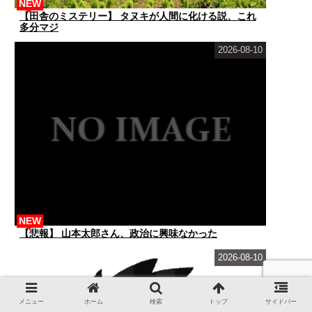
NEW
【田舎のミステリー】 タヌキが人間に化ける説、これ
多分マジ
2026-08-10
NEW
【悲報】 山本太郎さん、政治に興味なかった
2026-08-10
メニュー
ホーム
検索
トップ
サイドバー