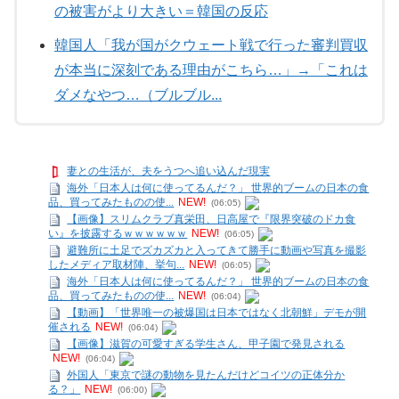
の被害がより大きい＝韓国の反応
韓国人「我が国がクウェート戦で行った審判買収
が本当に深刻である理由がこちら…」→「これは
ダメなやつ…（ブルブル...
妻との生活が、夫をうつへ追い込んだ現実
海外「日本人は何に使ってるんだ？」 世界的ブームの日本の食
品、買ってみたものの使...
NEW!
(06:05)
【画像】スリムクラブ真栄田、日高屋で『限界突破のドカ食
い』を披露するｗｗｗｗｗｗ
NEW!
(06:05)
避難所に土足でズカズカと入ってきて勝手に動画や写真を撮影
したメディア取材陣、挙句...
NEW!
(06:05)
海外「日本人は何に使ってるんだ？」 世界的ブームの日本の食
品、買ってみたものの使...
NEW!
(06:04)
【動画】「世界唯一の被爆国は日本ではなく北朝鮮」デモが開
催される
NEW!
(06:04)
【画像】滋賀の可愛すぎる学生さん、甲子園で発見される
NEW!
(06:04)
外国人「東京で謎の動物を見たんだけどコイツの正体分か
る？」
NEW!
(06:00)