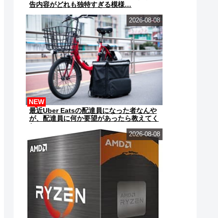
告内容がどれも独特すぎる模様…
2026-08-08
NEW
最近Uber Eatsの配達員になった者なんや
が、配達員に何か要望があったら教えてく
れ
2026-08-08