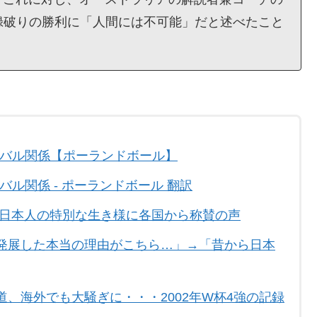
録破りの勝利に「人間には不可能」だと述べたこと
イバル関係【ポーランドボール】
ル関係 - ポーランドボール 翻訳
の日本人の特別な生き様に各国から称賛の声
発展した本当の理由がこちら…」→「昔から日本
、海外でも大騒ぎに・・・2002年W杯4強の記録