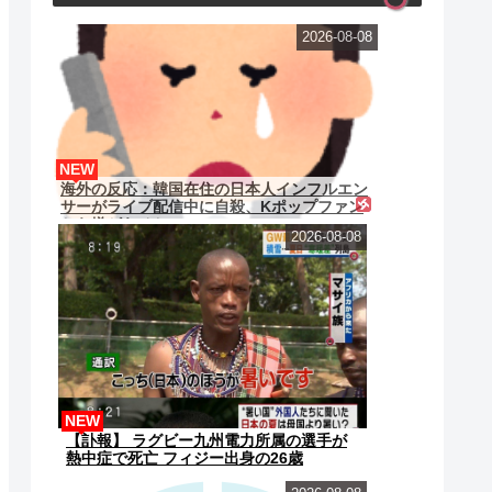
2026-08-08
NEW
海外の反応：韓国在住の日本人インフルエン
サーがライブ配信中に自殺、Kポップファン
から嫌がらせか
2026-08-08
NEW
【訃報】 ラグビー九州電力所属の選手が
熱中症で死亡 フィジー出身の26歳