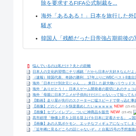
除を要求するFIFA公式制裁を...
海外「あるある！」日本を旅行した外
騒ぎ
韓国人「残酷だった日帝強占期前後の
悩んでいるのは私だけ？夫との距離
日本人の文化的習慣にチリ感銘「だから日本が大好きなんだよ」
（速報）韓国代表、奇跡の勝利…17年ぶりにWBCベスト8進
海外「日本だけ別次元じゃん…」 来日した超大物ハリウッドスタ
海外「ありがとう！」日本人ゲーム開発者の親切にあのチェコ
海外「母親に日本アニメが子供向けだけじゃないって知っても
【動画】走り屋が先行のスクーターに猛スピードで突っ込む事
【画像】どのくノ一を快楽責めしたいｗｗｗｗｗ
NEW!
(15:45)
【画像】セブンイレブン、ついに神商品を販売
NEW!
(15:45)
高市総理「物価上昇を上回る賃上げを日本に定着させる」 →国家公務
【画像】あの人気ポケモン、エッチなフィギュアになってしま
「近年稀に見るどころの話じゃないぞ」と台風15号の予想進路に