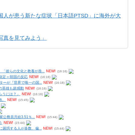
国人が患う新たな症状「日本語PTSD」に海外が大
写真を見てみよう」
「彼らの文化と教養が羨...
NEW!
(16:16)
出決定＝韓国の反応
NEW!
(16:16)
ーが『世界で唯一の国...
NEW!
(16:16)
の英雄も超感動
NEW!
(16:16)
らうには？」
NEW!
(16:16)
故。
NEW!
(15:45)
員月給3.51％...
NEW!
(15:44)
う
NEW!
(15:44)
困惑する人が多数、偏...
NEW!
(15:44)