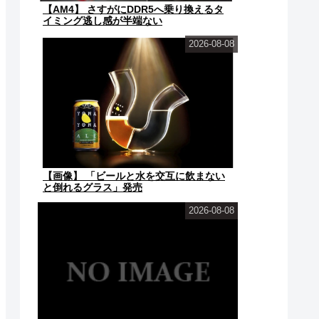
【AM4】 さすがにDDR5へ乗り換えるタ
イミング逃し感が半端ない
2026-08-08
【画像】 「ビールと水を交互に飲まない
と倒れるグラス」発売
2026-08-08