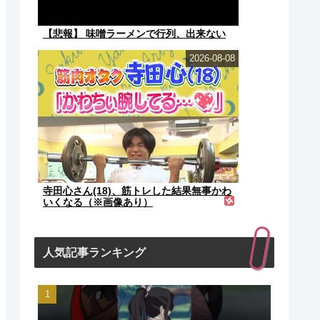
【悲報】 味噌ラーメンで行列、出来ない
2026-08-08
寺田心さん(18)、筋トレした結果無事かわ
いくなる（※画像あり）
人気記事ランキング