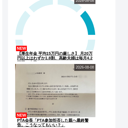
2026-08-08
NEW
【厚生年金 平均15万円の厳しさ】 月20万
円以上はわずか1.8割、高齢夫婦は毎月4.2
万円の赤字に
2026-08-08
NEW
PTA会長「PTA参加拒否した親へ最終警
告。こうなってもいい？」