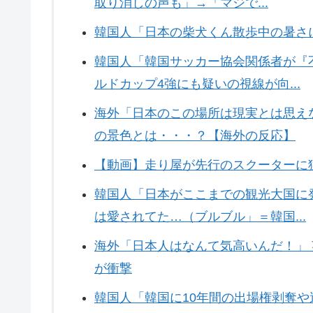
取り消しの声も」→「マジで...
韓国人「日本の柴犬くん散歩中の暑さ
韓国人「韓国サッカー協会関係者が『
ルドカップ4強にも疑いの視線が向...
海外「日本のこの場所は現実とは思え
の景色とは・・・？【海外の反応】
【動画】走り屋が先行のスクーターに
韓国人「日本がここまでの観光大国に
は愛されてた…（ブルブル」＝韓国...
海外「日本人はなんて気高いんだ！」
が衝撃
韓国人「韓国に10年間の出場権剥奪