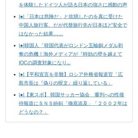
を体験したドイツ人が語る日本の強さに感動の声
|●|「日本は危険だ」と吹聴したのを真に受けた
中国人旅行客、だが代替旅行先が日本ほど安全で
はなかった結果……
|●|韓国人「韓国代表がロンドン五輪銅メダル剥
奪の危機！海外メディアが『時効の壁を越えて
IOCの調査対象になり...
|●|【平和宣言を非難】ロシア外務省報道官「広
島市長は『偽りの呪文』繰り返している」
|●|【東スポ】 韓国サッカー協会 審判への性接
待報道にＳＮＳ紛糾「徹底追及」「２００２年は
どうなの？」