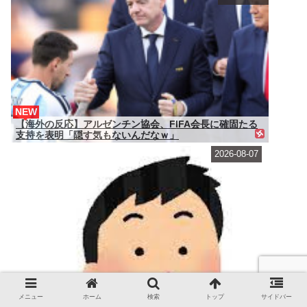
NEW
【海外の反応】アルゼンチン協会、FIFA会長に確固たる
支持を表明「隠す気もないんだなｗ」
2026-08-07
メニュー
ホーム
検索
トップ
サイドバー