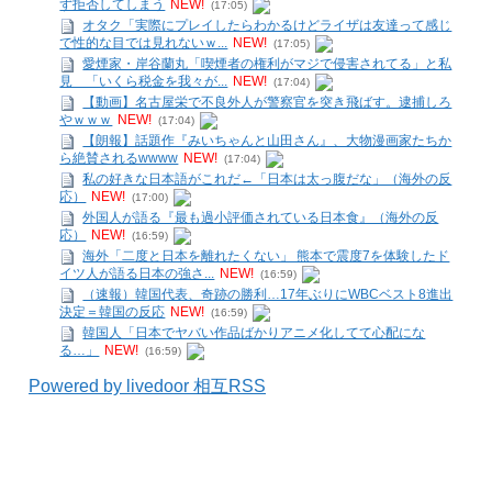
ず拒否してしまう
NEW!
(17:05)
オタク「実際にプレイしたらわかるけどライザは友達って感じ
で性的な目では見れないｗ...
NEW!
(17:05)
愛煙家・岸谷蘭丸「喫煙者の権利がマジで侵害されてる」と私
見 「いくら税金を我々が...
NEW!
(17:04)
【動画】名古屋栄で不良外人が警察官を突き飛ばす。逮捕しろ
やｗｗｗ
NEW!
(17:04)
【朗報】話題作『みいちゃんと山田さん』、大物漫画家たちか
ら絶賛されるwwww
NEW!
(17:04)
私の好きな日本語がこれだ←「日本は太っ腹だな」（海外の反
応）
NEW!
(17:00)
外国人が語る『最も過小評価されている日本食』（海外の反
応）
NEW!
(16:59)
海外「二度と日本を離れたくない」 熊本で震度7を体験したド
イツ人が語る日本の強さ...
NEW!
(16:59)
（速報）韓国代表、奇跡の勝利…17年ぶりにWBCベスト8進出
決定＝韓国の反応
NEW!
(16:59)
韓国人「日本でヤバい作品ばかりアニメ化してて心配にな
る…」
NEW!
(16:59)
Powered by livedoor 相互RSS