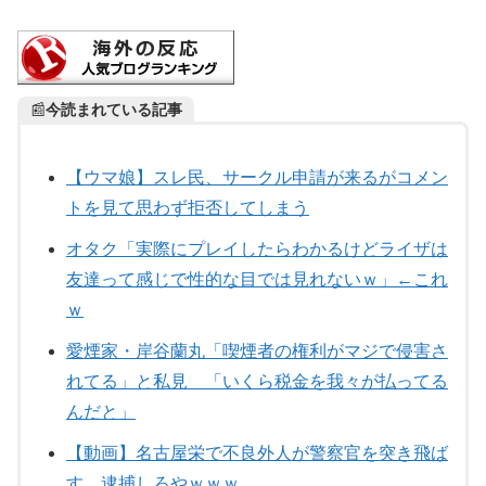
📰
今読まれている記事
【ウマ娘】スレ民、サークル申請が来るがコメン
トを見て思わず拒否してしまう
オタク「実際にプレイしたらわかるけどライザは
友達って感じで性的な目では見れないｗ」←これ
ｗ
愛煙家・岸谷蘭丸「喫煙者の権利がマジで侵害さ
れてる」と私見 「いくら税金を我々が払ってる
んだと」
【動画】名古屋栄で不良外人が警察官を突き飛ば
す。逮捕しろやｗｗｗ