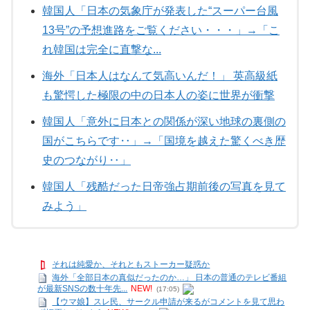
韓国人「日本の気象庁が発表した“スーパー台風
13号”の予想進路をご覧ください・・・」→「こ
れ韓国は完全に直撃な...
海外「日本人はなんて気高いんだ！」 英高級紙
も驚愕した極限の中の日本人の姿に世界が衝撃
韓国人「意外に日本との関係が深い地球の裏側の
国がこちらです‥」→「国境を越えた驚くべき歴
史のつながり‥」
韓国人「残酷だった日帝強占期前後の写真を見て
みよう」
それは純愛か、それともストーカー疑惑か
海外「全部日本の真似だったのか…」 日本の普通のテレビ番組
が最新SNSの数十年先...
NEW!
(17:05)
【ウマ娘】スレ民、サークル申請が来るがコメントを見て思わ