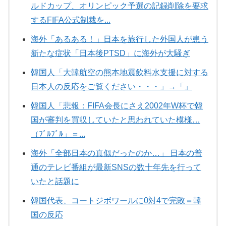
ルドカップ、オリンピック予選の記録削除を要求
するFIFA公式制裁を...
海外「あるある！」日本を旅行した外国人が患う
新たな症状「日本後PTSD」に海外が大騒ぎ
韓国人「大韓航空の熊本地震飲料水支援に対する
日本人の反応をご覧ください・・・」→「」
韓国人「悲報：FIFA会長にさえ2002年W杯で韓
国が審判を買収していたと思われていた模様…
（ﾌﾞﾙﾌﾞﾙ」＝...
海外「全部日本の真似だったのか…」 日本の普
通のテレビ番組が最新SNSの数十年先を行って
いたと話題に
韓国代表、コートジボワールに0対4で完敗＝韓
国の反応