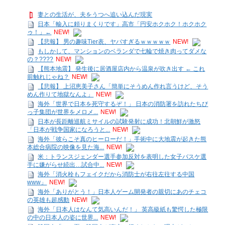
妻との生活が、夫をうつへ追い込んだ現実
日本「輸入に頼りまくりです」高市「円安ホクホク！ホクホク
ゥ！」←
NEW!
【悲報】 男の趣味Tier表、ヤバすぎるｗｗｗｗｗ
NEW!
もしかして、マンションのベランダで七輪で焼き肉ってダメな
の？????
NEW!
【熊本地震】 発生後に居酒屋店内から温泉が吹き出す ← これ
前触れじゃね？
NEW!
【悲報】 上沼恵美子さん「簡単にそうめん作れ言うけど、そう
めん作りて地獄なんよ」
NEW!
海外「世界で日本を死守するぞ！」 日本の消防署を訪れたちび
っ子集団が世界をメロメ...
NEW!
日本が長距離巡航ミサイルの試験発射に成功！北朝鮮が激怒
「日本が戦争国家になろうと...
NEW!
海外「彼らこそ真のヒーローだ！」手術中に大地震が起きた熊
本総合病院の映像を見た海...
NEW!
米：トランスジェンダー選手参加反対を表明した女子バスケ選
手に嫌がらせ続出…試合中...
NEW!
海外「消火栓もフェイクだから消防士が右往左往する中国
www」
NEW!
海外「ありがとう！」日本人ゲーム開発者の親切にあのチェコ
の英雄も超感動
NEW!
海外「日本人はなんて気高いんだ！」 英高級紙も驚愕した極限
の中の日本人の姿に世界...
NEW!