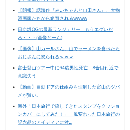
【朗報】話題作『みいちゃんと山田さん』、大物
漫画家たちから絶賛されるwwww
日向坂OGの最新ランジェリー、もうエグいだ
ろ・・・(画像どーん)
【画像】山ガールさん、山でラーメンを食べたら
おじさんに怒られるｗｗｗ
富士登山ツアー中に64歳男性死亡 8合目付近で
意識失う
【動画】自動ドアの仕組みを理解した富山のツバ
メが賢い。
海外「日本旅行で捺してきたスタンプをクッショ
ンカバーにしてみた！」一風変わった日本旅行の
記念品のアイディアに対...