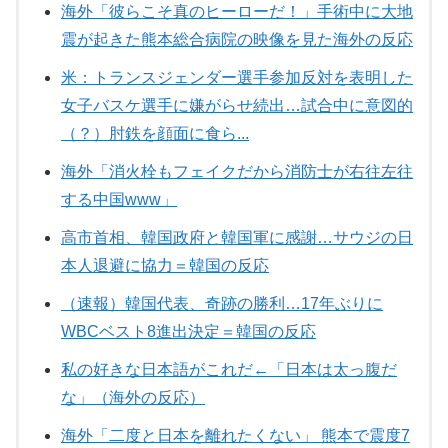
海外「彼らこそ真のヒーローだ！」手術中に大地
震が起きた熊本総合病院の映像を見た海外の反応
米：トランスジェンダー選手参加反対を表明した
女子バスケ選手に嫌がらせ続出…試合中に意図的
（？）肘鉄を顔面に食ら...
海外「消火栓もフェイクだから消防士が右往左往
する中国www」
高市首相、韓国政府と韓国軍に感謝…サウジの日
本人退避に協力＝韓国の反応
（速報）韓国代表、奇跡の勝利…17年ぶりに
WBCベスト8進出決定＝韓国の反応
私の好きな日本語がこれだ←「日本は太っ腹だ
な」（海外の反応）
海外「二度と日本を離れたくない」 熊本で震度7