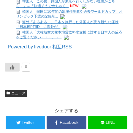
韓国人「この夏、韓国人が東京へ行くしかない理由がこち
ら…」→「快適そうでめちゃく...
NEW!
韓国人「韓国に10年間の出場権剥奪や過去ワールドカップ、オ
リンピック予選の記録削...
海外「あるある！」日本を旅行した外国人が患う新たな症状
「日本後PTSD」に海外が...
韓国人「大韓航空の熊本地震飲料水支援に対する日本人の反応
をご覧ください・・・」→...
Powered by livedoor 相互RSS
0
ニュース
シェアする
Twitter
Facebook
LINE