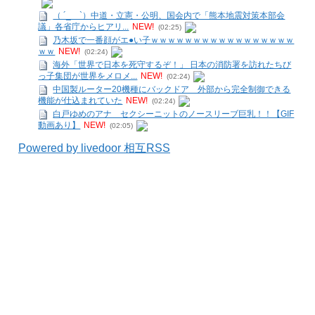
（ ´_ゝ`）中道・立憲・公明、国会内で「熊本地震対策本部会
議」各省庁からヒアリ...
NEW!
(02:25)
乃木坂で一番顔がエ●い子ｗｗｗｗｗｗｗｗｗｗｗｗｗｗｗｗｗ
ｗｗ
NEW!
(02:24)
海外「世界で日本を死守するぞ！」 日本の消防署を訪れたちび
っ子集団が世界をメロメ...
NEW!
(02:24)
中国製ルーター20機種にバックドア 外部から完全制御できる
機能が仕込まれていた
NEW!
(02:24)
白戸ゆめのアナ セクシーニットのノースリーブ巨乳！！【GIF
動画あり】
NEW!
(02:05)
Powered by livedoor 相互RSS