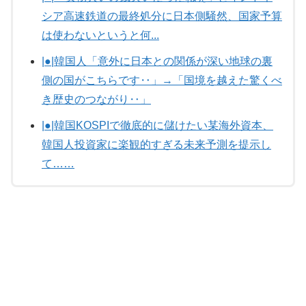
シア高速鉄道の最終処分に日本側騒然、国家予算
は使わないというと何...
|●|韓国人「意外に日本との関係が深い地球の裏
側の国がこちらです‥」→「国境を越えた驚くべ
き歴史のつながり‥」
|●|韓国KOSPIで徹底的に儲けたい某海外資本、
韓国人投資家に楽観的すぎる未来予測を提示し
て……