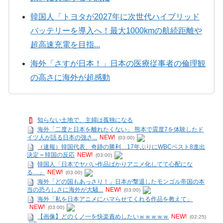
韓国人「トヨタが2027年に次世代ハイブリッド
バッテリーを導入へ！最大1000kmの航続距離や
超高速充電を目指...
海外「さすが日本！」日本の医療従事者の倫理観
の高さに海外が超感動
知らない土地で、主婦は孤独になる
海外「二度と日本を離れたくない」 熊本で震度7を体験したド
イツ人が語る日本の強さ...
NEW!
(03:00)
（速報）韓国代表、奇跡の勝利…17年ぶりにWBCベスト8進出
決定＝韓国の反応
NEW!
(03:00)
韓国人「日本でヤバい作品ばかりアニメ化してて心配にな
る…」
NEW!
(03:00)
海外「どの国もあっさり！」日本が撃退したモンゴル帝国の本
当の恐ろしさに海外が大騒...
NEW!
(03:00)
海外「私を日本アニメにハマらせてくれる作品を教えて」
NEW!
(03:00)
【画像】どのくノ一を快楽責めしたいｗｗｗｗｗ
NEW!
(02:25)