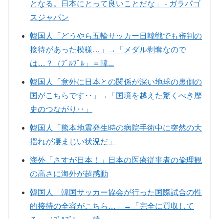
となる。日本にとって良いことだな」 - ガラパゴ
スジャパン
韓国人「どうやら五輪サッカー日韓戦でも審判の
接待があった模様…」→「メダル剥奪なので
は…？（ﾌﾞﾙﾌﾞﾙ」＝韓...
韓国人「意外に日本との関係が深い地球の裏側の
国がこちらです‥」→「国境を越えた驚くべき歴
史のつながり‥」
韓国人「熊本地震発生時の病院手術中に突然の大
揺れが凄まじい状況だ」
海外「さすが日本！」日本の医療従事者の倫理観
の高さに海外が超感動
韓国人「韓国サッカー協会が行った国際試合の性
的接待の全容がこちら…」→「完全に買収して