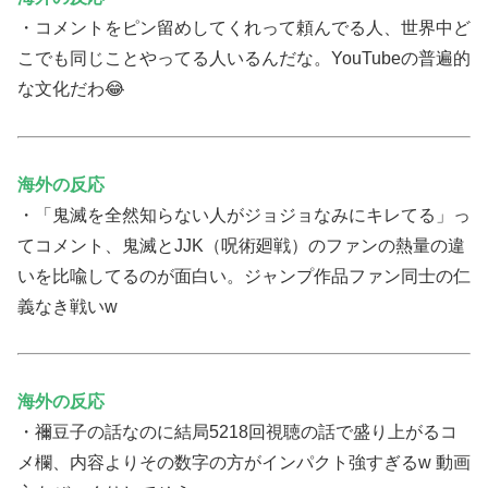
・コメントをピン留めしてくれって頼んでる人、世界中ど
こでも同じことやってる人いるんだな。YouTubeの普遍的
な文化だわ😂
海外の反応
・「鬼滅を全然知らない人がジョジョなみにキレてる」っ
てコメント、鬼滅とJJK（呪術廻戦）のファンの熱量の違
いを比喩してるのが面白い。ジャンプ作品ファン同士の仁
義なき戦いw
海外の反応
・禰豆子の話なのに結局5218回視聴の話で盛り上がるコ
メ欄、内容よりその数字の方がインパクト強すぎるw 動画