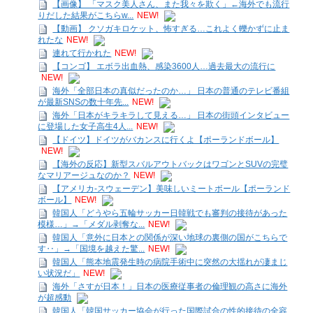
【画像】 「マスク美人さん、また我々を欺く」←海外でも流行
りだした結果がこちらw...
NEW!
【動画】 クソガキロケット、怖すぎる…これよく轢かずに止ま
れたな
NEW!
連れて行かれた
NEW!
【コンゴ】 エボラ出血熱、感染3600人…過去最大の流行に
NEW!
海外「全部日本の真似だったのか…」 日本の普通のテレビ番組
が最新SNSの数十年先...
NEW!
海外「日本がキラキラして見える…」 日本の街頭インタビュー
に登場した女子高生4人...
NEW!
【ドイツ】ドイツがバカンスに行くよ【ポーランドボール】
NEW!
【海外の反応】新型スバルアウトバックはワゴンとSUVの完璧
なマリアージュなのか？
NEW!
【アメリカ-スウェーデン】美味しいミートボール【ポーランド
ボール】
NEW!
韓国人「どうやら五輪サッカー日韓戦でも審判の接待があった
模様…」→「メダル剥奪な...
NEW!
韓国人「意外に日本との関係が深い地球の裏側の国がこちらで
す‥」→「国境を越えた驚...
NEW!
韓国人「熊本地震発生時の病院手術中に突然の大揺れが凄まじ
い状況だ」
NEW!
海外「さすが日本！」日本の医療従事者の倫理観の高さに海外
が超感動
韓国人「韓国サッカー協会が行った国際試合の性的接待の全容