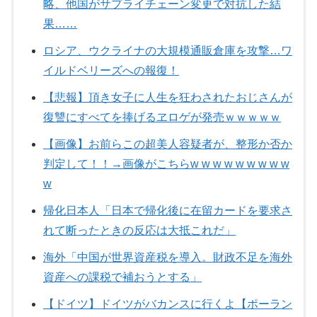
略、他国がサプライチェーン変更で対抗した結
果……
ロシア、ウクライナの大規模通販倉庫を攻撃…ワ
イルドベリーズへの報復！
【悲報】頂き女子に人生を狂わされたおじさんが
復讐にすべてを捧げるヱロゲが発売ｗｗｗｗｗ
【画像】お前らこの超美人容疑者が、整形か否か
判定して！！→画像がこちらw w w w w w w w w
w
帰化日本人「日本で帰化後に在留カードを要求さ
れて断ったときの反応は大抵これだ」
海外「中国が世界資産税を導入。財政不足を海外
資産への課税で補おうとする」
【ドイツ】ドイツがバカンスに行くよ【ポーラン