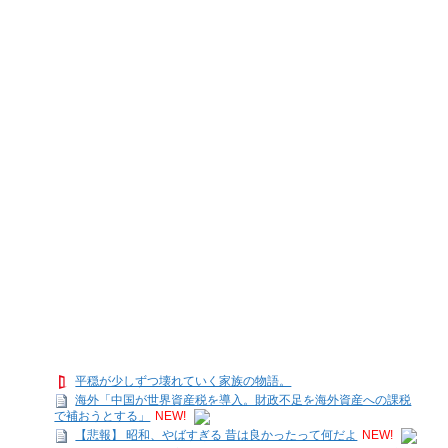
平穏が少しずつ壊れていく家族の物語。
海外「中国が世界資産税を導入。財政不足を海外資産への課税
で補おうとする」
NEW!
【悲報】 昭和、やばすぎる 昔は良かったって何だよ
NEW!