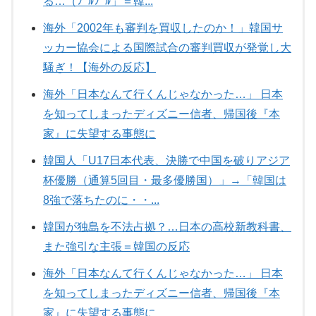
る…（ﾌﾞﾙﾌﾞﾙ」＝韓...
海外「2002年も審判を買収したのか！」韓国サ
ッカー協会による国際試合の審判買収が発覚し大
騒ぎ！【海外の反応】
海外「日本なんて行くんじゃなかった…」 日本
を知ってしまったディズニー信者、帰国後『本
家』に失望する事態に
韓国人「U17日本代表、決勝で中国を破りアジア
杯優勝（通算5回目・最多優勝国）」→「韓国は
8強で落ちたのに・・...
韓国が独島を不法占拠？…日本の高校新教科書、
また強引な主張＝韓国の反応
海外「日本なんて行くんじゃなかった…」 日本
を知ってしまったディズニー信者、帰国後『本
家』に失望する事態に