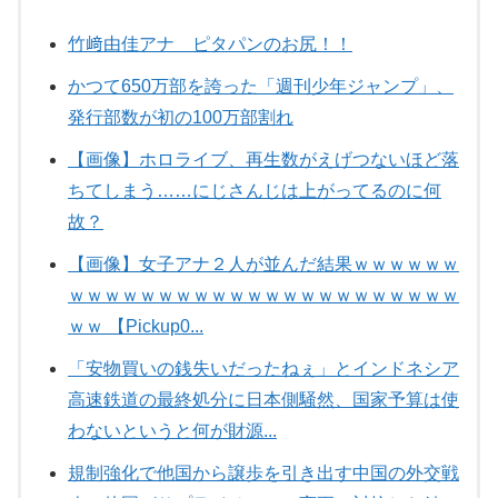
竹﨑由佳アナ ピタパンのお尻！！
かつて650万部を誇った「週刊少年ジャンプ」、
発行部数が初の100万部割れ
【画像】ホロライブ、再生数がえげつないほど落
ちてしまう……にじさんじは上がってるのに何
故？
【画像】女子アナ２人が並んだ結果ｗｗｗｗｗｗ
ｗｗｗｗｗｗｗｗｗｗｗｗｗｗｗｗｗｗｗｗｗｗ
ｗｗ 【Pickup0...
「安物買いの銭失いだったねぇ」とインドネシア
高速鉄道の最終処分に日本側騒然、国家予算は使
わないというと何が財源...
規制強化で他国から譲歩を引き出す中国の外交戦