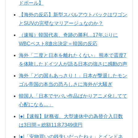
ドボール】
【海外の反応】新型スバルアウトバックはワゴン
とSUVの完璧なマリアージュなのか？
（速報）韓国代表、奇跡の勝利…17年ぶりに
WBCベスト8進出決定＝韓国の反応
海外「二度と日本を離れたくない」 熊本で震度7
を体験したドイツ人が語る日本の強さに感動の声
海外「どの国もあっさり！」日本が撃退したモン
ゴル帝国の本当の恐ろしさに海外が大騒ぎ
韓国人「日本でヤバい作品ばかりアニメ化してて
心配になる…」
|●|【速報】財務省、大型連休中の為替介入日数
は3日間＝総額11兆7349億円
|●|「安物買いの銭失いだったねぇ」とインドネ