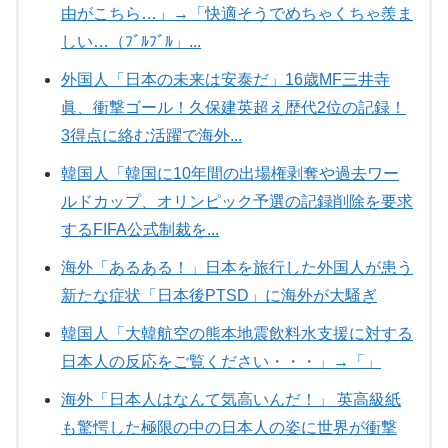
由がこちら…」→「快適そうでめちゃくちゃ羨ま
しい…（ﾌﾞﾙﾌﾞﾙ」...
外国人「日本の未来は安泰だ」16歳MF三井寺
眞、衝撃ゴール！久保建英超え歴代2位の記録！
3得点に絡む活躍で海外...
韓国人「韓国に10年間の出場権剥奪や過去ワー
ルドカップ、オリンピック予選の記録削除を要求
するFIFA公式制裁を...
海外「あるある！」日本を旅行した外国人が患う
新たな症状「日本後PTSD」に海外が大騒ぎ
韓国人「大韓航空の熊本地震飲料水支援に対する
日本人の反応をご覧ください・・・」→「」
海外「日本人はなんて気高いんだ！」 英高級紙
も驚愕した極限の中の日本人の姿に世界が衝撃