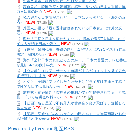
先輩と後輩、距離が変わった日から始まる恋
高市首相、韓国政府と韓国軍に感謝…サウジの日本人退避に協
力＝韓国の反応
NEW!
(17:28)
私の好きな日本語がこれだ←「日本は太っ腹だな」（海外の反
応）
NEW!
(17:28)
外国人が語る『最も過小評価されている日本食』（海外の反
応）
NEW!
(17:28)
海外「二度と日本を離れたくない」 熊本で震度7を体験したド
イツ人が語る日本の強さ...
NEW!
(17:28)
（速報）韓国代表、奇跡の勝利…17年ぶりにWBCベスト8進出
決定＝韓国の反応
NEW!
(17:28)
海外「全部日本の真似だったのか…」 日本の普通のテレビ番組
が最新SNSの数十年先...
NEW!
(17:05)
【ウマ娘】スレ民、サークル申請が来るがコメントを見て思わ
ず拒否してしまう
NEW!
(17:05)
オタク「実際にプレイしたらわかるけどライザは友達って感じ
で性的な目では見れないｗ...
NEW!
(17:05)
愛煙家・岸谷蘭丸「喫煙者の権利がマジで侵害されてる」と私
見 「いくら税金を我々が...
NEW!
(17:04)
【動画】名古屋栄で不良外人が警察官を突き飛ばす。逮捕しろ
やｗｗｗ
NEW!
(17:04)
【朗報】話題作『みいちゃんと山田さん』、大物漫画家たちか
ら絶賛されるwwww
NEW!
(17:04)
Powered by livedoor 相互RSS