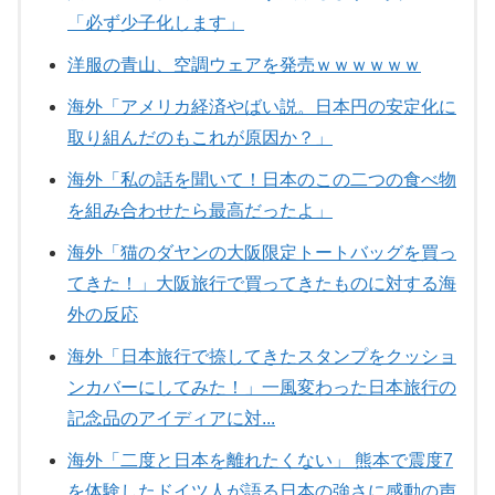
「必ず少子化します」
洋服の青山、空調ウェアを発売ｗｗｗｗｗｗ
海外「アメリカ経済やばい説。日本円の安定化に
取り組んだのもこれが原因か？」
海外「私の話を聞いて！日本のこの二つの食べ物
を組み合わせたら最高だったよ」
海外「猫のダヤンの大阪限定トートバッグを買っ
てきた！」大阪旅行で買ってきたものに対する海
外の反応
海外「日本旅行で捺してきたスタンプをクッショ
ンカバーにしてみた！」一風変わった日本旅行の
記念品のアイディアに対...
海外「二度と日本を離れたくない」 熊本で震度7
を体験したドイツ人が語る日本の強さに感動の声