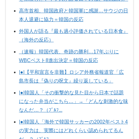
高市首相、韓国政府と韓国軍に感謝…サウジの日
本人退避に協力＝韓国の反応
外国人が語る『最も過小評価されている日本食』
（海外の反応）
（速報）韓国代表、奇跡の勝利…17年ぶりに
WBCベスト8進出決定＝韓国の反応
|●|【平和宣言を非難】ロシア外務省報道官「広
島市長は『偽りの呪文』繰り返している」
|●|韓国人「その衝撃的な見た目から日本で話題
になった弁当がこちら…」→「どんな刺激的な味
なんだ…？（ﾌﾞﾙﾌ...
|●|韓国人「海外で韓国サッカーの2002年ベスト4
の実力は、実際にはどれくらい認められてるん