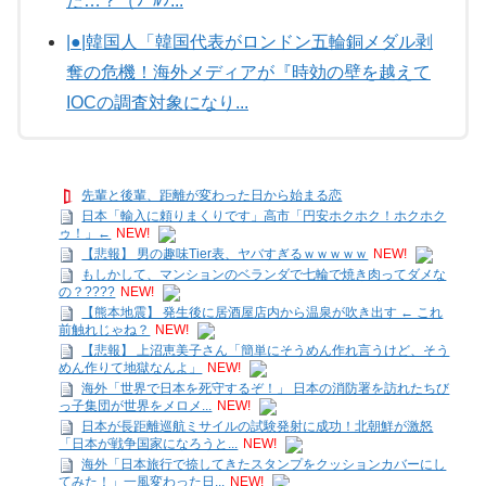
だ…？（ﾌﾞﾙﾌ...
|●|韓国人「韓国代表がロンドン五輪銅メダル剥
奪の危機！海外メディアが『時効の壁を越えて
IOCの調査対象になり...
先輩と後輩、距離が変わった日から始まる恋
日本「輸入に頼りまくりです」高市「円安ホクホク！ホクホク
ゥ！」←
NEW!
【悲報】 男の趣味Tier表、ヤバすぎるｗｗｗｗｗ
NEW!
もしかして、マンションのベランダで七輪で焼き肉ってダメな
の？????
NEW!
【熊本地震】 発生後に居酒屋店内から温泉が吹き出す ← これ
前触れじゃね？
NEW!
【悲報】 上沼恵美子さん「簡単にそうめん作れ言うけど、そう
めん作りて地獄なんよ」
NEW!
海外「世界で日本を死守するぞ！」 日本の消防署を訪れたちび
っ子集団が世界をメロメ...
NEW!
日本が長距離巡航ミサイルの試験発射に成功！北朝鮮が激怒
「日本が戦争国家になろうと...
NEW!
海外「日本旅行で捺してきたスタンプをクッションカバーにし
てみた！」一風変わった日...
NEW!