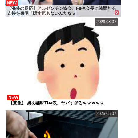
NEW
【海外の反応】アルゼンチン協会、FIFA会長に確固たる
支持を表明「隠す気もないんだなｗ」
2026-08-07
NEW
【悲報】 男の趣味Tier表、ヤバすぎるｗｗｗｗｗ
2026-08-07