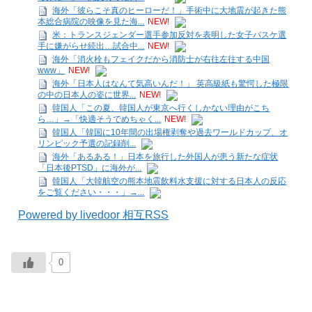
海外「彼らこそ真のヒーローだ！」手術中に大地震が起きた熊
本総合病院の映像を見た海...
NEW!
米：トランスジェンダー選手参加反対を表明した女子バスケ選
手に嫌がらせ続出…試合中...
NEW!
海外「消火栓もフェイクだから消防士が右往左往する中国
www」
NEW!
海外「日本人はなんて気高いんだ！」 英高級紙も驚愕した極限
の中の日本人の姿に世界...
NEW!
韓国人「この夏、韓国人が東京へ行くしかない理由がこち
ら…」→「快適そうでめちゃく...
NEW!
韓国人「韓国に10年間の出場権剥奪や過去ワールドカップ、オ
リンピック予選の記録削...
海外「あるある！」日本を旅行した外国人が患う新たな症状
「日本後PTSD」に海外が...
韓国人「大韓航空の熊本地震飲料水支援に対する日本人の反応
をご覧ください・・・」→...
Powered by livedoor 相互RSS
0