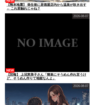
NEW
【熊本地震】 発生後に居酒屋店内から温泉が吹き出す
← これ前触れじゃね？
2026-08-07
NEW
【悲報】 上沼恵美子さん「簡単にそうめん作れ言うけ
ど、そうめん作りて地獄なんよ」
2026-08-07