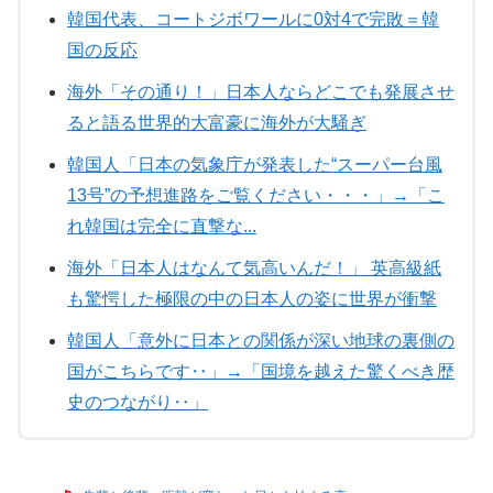
韓国代表、コートジボワールに0対4で完敗＝韓
国の反応
海外「その通り！」日本人ならどこでも発展させ
ると語る世界的大富豪に海外が大騒ぎ
韓国人「日本の気象庁が発表した“スーパー台風
13号”の予想進路をご覧ください・・・」→「こ
れ韓国は完全に直撃な...
海外「日本人はなんて気高いんだ！」 英高級紙
も驚愕した極限の中の日本人の姿に世界が衝撃
韓国人「意外に日本との関係が深い地球の裏側の
国がこちらです‥」→「国境を越えた驚くべき歴
史のつながり‥」