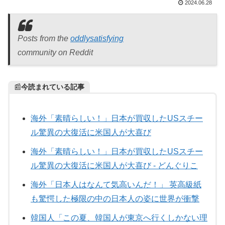
2024.06.28
Posts from the
oddlysatisfying
community on Reddit
📰
今読まれている記事
海外「素晴らしい！」日本が買収したUSスチー
ル驚異の大復活に米国人が大喜び
海外「素晴らしい！」日本が買収したUSスチー
ル驚異の大復活に米国人が大喜び - どんぐりこ
海外「日本人はなんて気高いんだ！」 英高級紙
も驚愕した極限の中の日本人の姿に世界が衝撃
韓国人「この夏、韓国人が東京へ行くしかない理