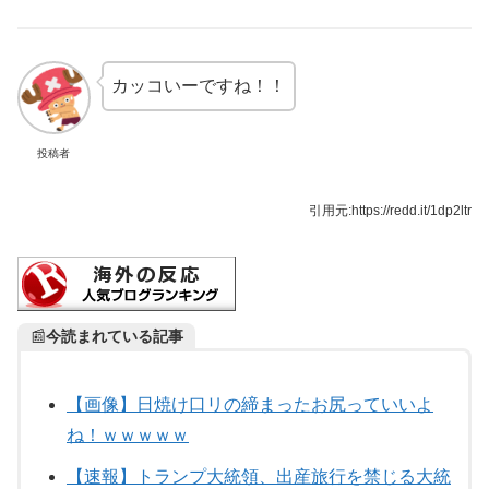
カッコいーですね！！
投稿者
引用元:https://redd.it/1dp2ltr
📰
今読まれている記事
【画像】日焼け口リの締まったお尻っていいよ
ね！ｗｗｗｗｗ
【速報】トランプ大統領、出産旅行を禁じる大統