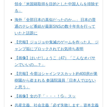
領令「米国籍取得を目的とした中国人らを排除す
る」
海外「全部日本の真似だったのか…」 日本の普
通のテレビ番組が最新SNSの数十年先を行って
いたと話題に
【悲報】ジョジョや鬼滅のゲームを作った人、ジ
ャンプ垢にブロックされてお気持ち表明
【画像】はいだしょうこ（47）「こんなオバサ
ンでいいの…？」
【悲報】今度はシャインマスカット約400房が果
樹園から盗まれる 参議院議員「日本人ではない
と思う」
【画像】女の子「・・・！💦」スッ
共産主義、社会主義「必ず失敗します」資本主義