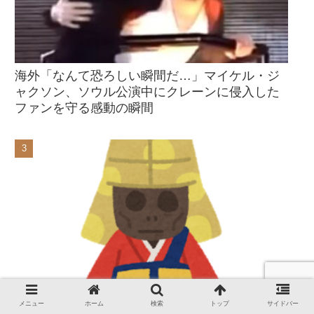
海外「なんて恐ろしい瞬間だ…」マイケル・ジ
ャクソン、ソウル公演中にクレーンに侵入した
ファンを守る感動の瞬間
海外「神様は別にそんなこと頼んでない」イン
メニュー
ホーム
検索
トップ
サイドバー