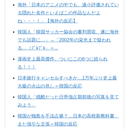
海外「日本のアニメの中でも、過小評価されてい
る隠れた名作といえばこの作品なんだよ
ね・・・！」【海外の反応】
韓国人「韓国サッカー協会の審判買収、遂に海外
でも話題に…」→「2002年の栄光まで疑われ
る…（ﾌﾞﾙﾌﾞﾙ」＝...
漫画史上最高傑作、ついにこの6つに絞られ
る！！！
日本旅行キャンセルすべきか…1万年ぶり史上最
大級の火山の兆し＝韓国の反応
韓国人「残酷だった日帝強占期前後の写真を見て
みよう」
韓国が独島を不法占拠？…日本の高校新教科書、
また強引な主張＝韓国の反応