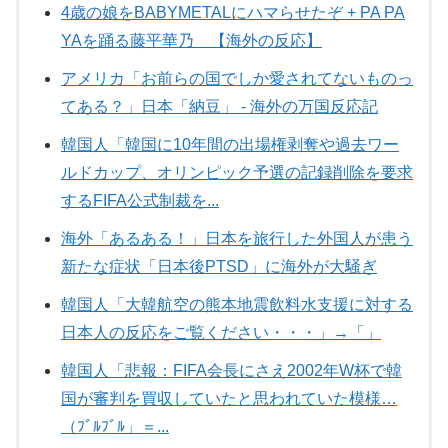
4歳の娘をBABYMETALにハマらせたぞ + PA PA
YAを踊る藤平華乃 【海外の反応】
アメリカ「お前らの国でしか愛されてないものっ
てある？」日本「納豆」 - 海外の万国反応記
韓国人「韓国に10年間の出場権剥奪や過去ワー
ルドカップ、オリンピック予選の記録削除を要求
するFIFA公式制裁を...
海外「あるある！」日本を旅行した外国人が患う
新たな症状「日本後PTSD」に海外が大騒ぎ
韓国人「大韓航空の熊本地震飲料水支援に対する
日本人の反応をご覧ください・・・」→「」
韓国人「悲報：FIFA会長にさえ2002年W杯で韓
国が審判を買収していたと思われていた模様…
（ﾌﾞﾙﾌﾞﾙ」＝...