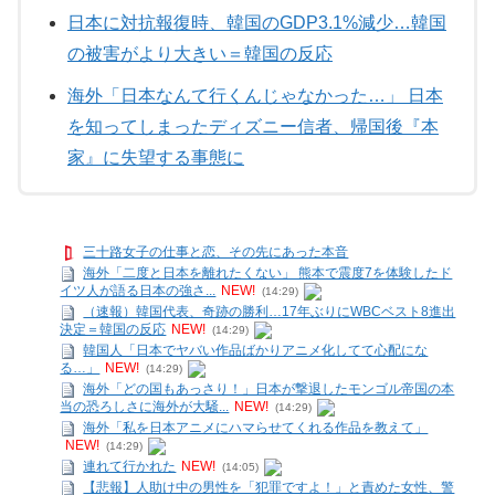
日本に対抗報復時、韓国のGDP3.1%減少…韓国
の被害がより大きい＝韓国の反応
海外「日本なんて行くんじゃなかった…」 日本
を知ってしまったディズニー信者、帰国後『本
家』に失望する事態に
三十路女子の仕事と恋、その先にあった本音
海外「二度と日本を離れたくない」 熊本で震度7を体験したド
イツ人が語る日本の強さ...
NEW!
(14:29)
（速報）韓国代表、奇跡の勝利…17年ぶりにWBCベスト8進出
決定＝韓国の反応
NEW!
(14:29)
韓国人「日本でヤバい作品ばかりアニメ化してて心配にな
る…」
NEW!
(14:29)
海外「どの国もあっさり！」日本が撃退したモンゴル帝国の本
当の恐ろしさに海外が大騒...
NEW!
(14:29)
海外「私を日本アニメにハマらせてくれる作品を教えて」
NEW!
(14:29)
連れて行かれた
NEW!
(14:05)
【悲報】人助け中の男性を「犯罪ですよ！」と責めた女性、警