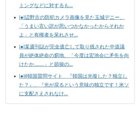
ミングなどに対するも...
|●|辺野古の防犯カメラ画像を見た玉城デニー、
「うまい言い訳が思いつかなかったからそれか
よ」と有権者を呆れさせ...
|●|某週刊誌が完全逃亡して取り残された中道議
員が絶体絶命の窮地、「今度は宏池会に矛先を向
けたか……」と節操の...
|●|#韓国質問サイト 『韓国は光復した？独立し
た？』、『光が戻るという意味の独立です！米ソ
に支配さえされなけ...