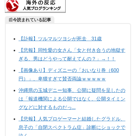
📰
今読まれている記事
【訃報】ツルマルツヨシが死去 31歳
【悲報】同性愛の女さん「女と付き合うの地獄す
ぎる、男はどうやって耐えてんの？」→！！
【画像あり】ディズニーの「おいなり巻（600
円）」、卑猥すぎて賛否両論ｗｗｗｗｗ
沖縄県の玉城デニー知事、公開に疑問を呈したの
は「報道機関による公開ではなく、公開タイミン
グなどに対するものだっ...
【悲報】人気プロゲーマーと結婚したグラドル、
息子の「自閉スペクトラム症」診断にショックで
泣く