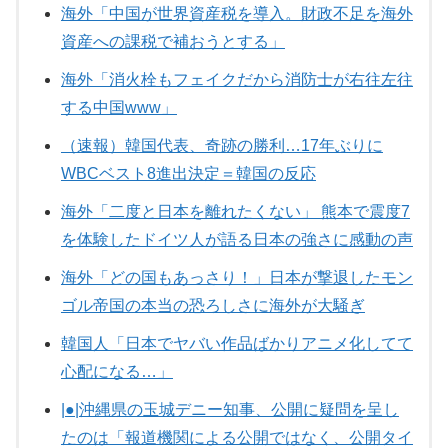
海外「中国が世界資産税を導入。財政不足を海外
資産への課税で補おうとする」
海外「消火栓もフェイクだから消防士が右往左往
する中国www」
（速報）韓国代表、奇跡の勝利…17年ぶりに
WBCベスト8進出決定＝韓国の反応
海外「二度と日本を離れたくない」 熊本で震度7
を体験したドイツ人が語る日本の強さに感動の声
海外「どの国もあっさり！」日本が撃退したモン
ゴル帝国の本当の恐ろしさに海外が大騒ぎ
韓国人「日本でヤバい作品ばかりアニメ化してて
心配になる…」
|●|沖縄県の玉城デニー知事、公開に疑問を呈し
たのは「報道機関による公開ではなく、公開タイ