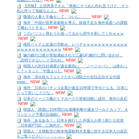
前触れじゃね？
NEW!
【悲報】 上沼恵美子さん「簡単にそうめん作れ言うけど、そう
めん作りて地獄なんよ」
NEW!
職場の人妻と不倫をして、ついに、、、
NEW!
海外「中国が世界資産税を導入。財政不足を海外資産への課税
で補おうとする」
NEW!
このパソコン買おうか迷ってるから背中を刺してくれｗｗｗ
NEW!
移民ベトナム女達の宅飲み、レベチｗｗｗｗｗｗｗｗｗｗｗｗ
ｗｗｗｗｗｗｗｗｗｗｗｗ
NEW!
嫁の銀行口座が突如凍結されて三菱UFJ銀行に問い合わせ、
「説明できない」と言われ...
NEW!
韓国人の対日好感度が過去最高に、「ノージャパン」は終わっ
た？＝ネット「中国より1...
NEW!
海外「消火栓もフェイクだから消防士が右往左往する中国
www」
NEW!
海外「日本のパチンコ企業が過去10年間で半分となる。日本に
とって良いことだな」
NEW!
日本のイージス艦がトマホークの実射試験に成功 海外の反応
NEW!
韓国人「韓国に10年間の出場権剥奪や過去ワールドカップ、オ
リンピック予選の記録削...
NEW!
海外「あるある！」日本を旅行した外国人が患う新たな症状
「日本後PTSD」に海外が...
NEW!
韓国人「大韓航空の熊本地震飲料水支援に対する日本人の反応
をご覧ください・・・」→...