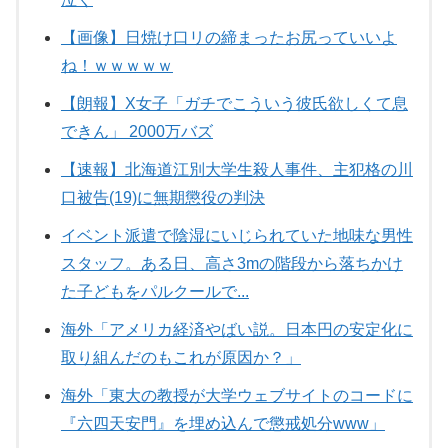
【画像】日焼け口リの締まったお尻っていいよ
ね！ｗｗｗｗｗ
【朗報】X女子「ガチでこういう彼氏欲しくて息
できん」 2000万バズ
【速報】北海道江別大学生殺人事件、主犯格の川
口被告(19)に無期懲役の判決
イベント派遣で陰湿にいじられていた地味な男性
スタッフ。ある日、高さ3mの階段から落ちかけ
た子どもをパルクールで...
海外「アメリカ経済やばい説。日本円の安定化に
取り組んだのもこれが原因か？」
海外「東大の教授が大学ウェブサイトのコードに
『六四天安門』を埋め込んで懲戒処分www」