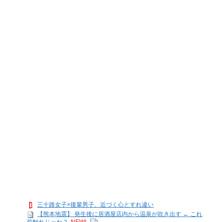
三十路女子×後輩男子、近づく心とすれ違い
【熊本地震】 発生後に居酒屋店内から温泉が吹き出す ← これ