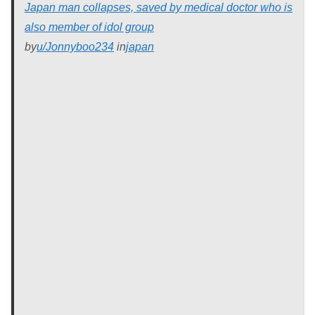
Japan man collapses, saved by medical doctor who is
also member of idol group
by
u/Jonnyboo234
in
japan