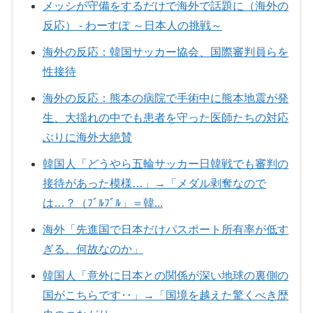
メッシが守備をするだけで海外で話題に（海外の
反応） - わーすぽ ～日本人の挑戦～
海外の反応：韓国サッカー協会、国際審判員らを
性接待
海外の反応：熊本の病院で手術中に熊本地震が発
生、大揺れの中でも患者を守った医師たちの対応
ぶりに海外大絶賛
韓国人「どうやら五輪サッカー日韓戦でも審判の
接待があった模様…」→「メダル剥奪なので
は…？（ﾌﾞﾙﾌﾞﾙ」＝韓...
海外「先進国で日本だけパスポート所有率が低す
ぎる、何故なのか」
韓国人「意外に日本との関係が深い地球の裏側の
国がこちらです‥」→「国境を越えた驚くべき歴