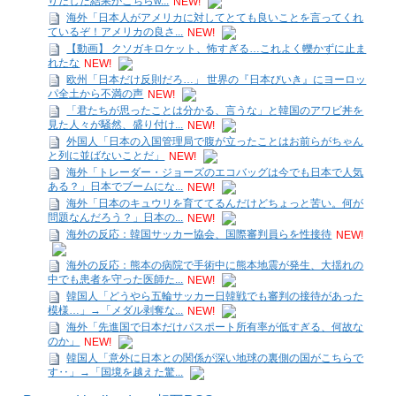
りだした結果がこちらw...
NEW!
海外「日本人がアメリカに対してとても良いことを言ってくれ
ているぞ！アメリカの良さ...
NEW!
【動画】 クソガキロケット、怖すぎる…これよく轢かずに止ま
れたな
NEW!
欧州「日本だけ反則だろ…」 世界の『日本びいき』にヨーロッ
パ全土から不満の声
NEW!
「君たちが思ったことは分かる、言うな」と韓国のアワビ丼を
見た人々が騒然、盛り付け...
NEW!
外国人「日本の入国管理局で腹が立ったことはお前らがちゃん
と列に並ばないことだ」
NEW!
海外「トレーダー・ジョーズのエコバッグは今でも日本で人気
ある？」日本でブームにな...
NEW!
海外「日本のキュウリを育ててるんだけどちょっと苦い。何が
問題なんだろう？」日本の...
NEW!
海外の反応：韓国サッカー協会、国際審判員らを性接待
NEW!
海外の反応：熊本の病院で手術中に熊本地震が発生、大揺れの
中でも患者を守った医師た...
NEW!
韓国人「どうやら五輪サッカー日韓戦でも審判の接待があった
模様…」→「メダル剥奪な...
NEW!
海外「先進国で日本だけパスポート所有率が低すぎる、何故な
のか」
NEW!
韓国人「意外に日本との関係が深い地球の裏側の国がこちらで
す‥」→「国境を越えた驚...