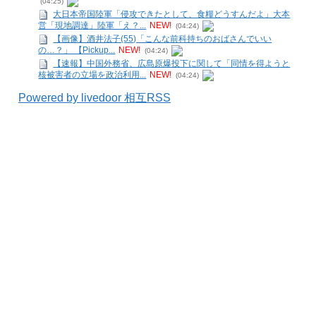
(04:25)
大日本帝国陸軍「侵攻できたとして、食糧どうすんだよ」大本
営「現地調達」陸軍「え？...
NEW!
(04:24)
【画像】酒井法子(55)「こんな前科持ちのおばさんでいい
の…？」 【Pickup...
NEW!
(04:24)
【速報】中国外務省、広島原爆投下に関して「同情を得ようと
核被害者の立場を政治利用...
NEW!
(04:24)
Powered by livedoor 相互RSS