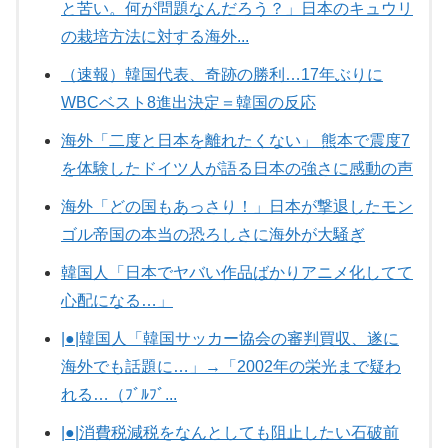
と苦い。何が問題なんだろう？」日本のキュウリ
の栽培方法に対する海外...
（速報）韓国代表、奇跡の勝利…17年ぶりに
WBCベスト8進出決定＝韓国の反応
海外「二度と日本を離れたくない」 熊本で震度7
を体験したドイツ人が語る日本の強さに感動の声
海外「どの国もあっさり！」日本が撃退したモン
ゴル帝国の本当の恐ろしさに海外が大騒ぎ
韓国人「日本でヤバい作品ばかりアニメ化してて
心配になる…」
|●|韓国人「韓国サッカー協会の審判買収、遂に
海外でも話題に…」→「2002年の栄光まで疑わ
れる…（ﾌﾞﾙﾌﾞ...
|●|消費税減税をなんとしても阻止したい石破前