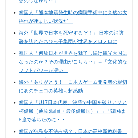
史のつながり‥」
韓国人「熊本地震発生時の病院手術中に突然の大
揺れが凄まじい状況だ」
海外「世界で日本を死守するぞ！」 日本の消防
署を訪れたちびっ子集団が世界をメロメロに
韓国人「何故日本が世界を魅了し続け観光大国に
なったのか？その理由がこちら‥」→「文化的な
ソフトパワーが凄い」
海外「ありがとう！」日本人ゲーム開発者の親切
にあのチェコの英雄も超感動
韓国人「U17日本代表、決勝で中国を破りアジア
杯優勝（通算5回目・最多優勝国）」→「韓国は
8強で落ちたのに・・...
韓国が独島を不法占拠？…日本の高校新教科書、