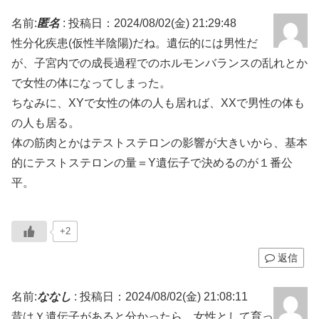
名前:
匿名
:
投稿日：2024/08/02(金) 21:29:48
性分化疾患(仮性半陰陽)だね。遺伝的には男性だ
が、子宮内での成長過程でのホルモンバランスの乱れとか
で女性の体になってしまった。
ちなみに、XYで女性の体の人も居れば、XXで男性の体も
の人も居る。
体の筋肉とかはテストステロンの影響が大きいから、基本
的にテストステロンの量＝Y遺伝子で決めるのが１番公
平。
+2
返信
名前:
ななし
:
投稿日：2024/08/02(金) 21:08:11
昔はＹ遺伝子があると分かったら、女性として育っ