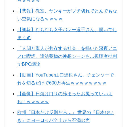
ｗｗｗｗｗ
【悲報】教室、ヤンキーがブチ切れでとんでもな
い空気になるｗｗｗｗ
【朗報】むちむち女子バレー選手さん、脱いでし
まう💕
「人間と獣人が共存する社会」を描いた深夜アニ
メに喫煙、違法薬物の連想シーンも…視聴者批判
でBPO議論
【動画】YouTuber山口達也さん、チェンソーで
竹を切るだけで600万再生ｗｗｗｗｗｗｗｗ
【画像】日焼け口リの締まったお尻っていいよ
ね！ｗｗｗｗｗ
欧州「日本だけ反則だろ…」 世界の『日本びい
き』にヨーロッパ全土から不満の声