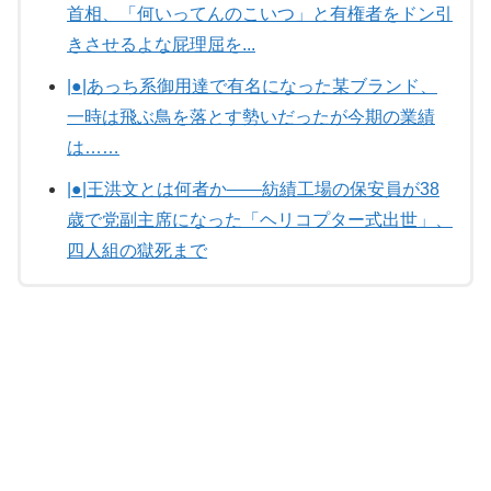
首相、「何いってんのこいつ」と有権者をドン引
きさせるよな屁理屈を...
|●|あっち系御用達で有名になった某ブランド、
一時は飛ぶ鳥を落とす勢いだったが今期の業績
は……
|●|王洪文とは何者か——紡績工場の保安員が38
歳で党副主席になった「ヘリコプター式出世」、
四人組の獄死まで