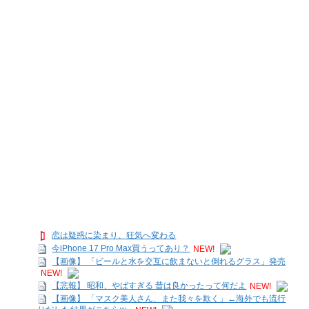
恋は疑惑に染まり、狂気へ変わる
今iPhone 17 Pro Max買うってあり？
NEW!
【画像】 「ビールと水を交互に飲まないと倒れるグラス」発売
NEW!
【悲報】 昭和、やばすぎる 昔は良かったって何だよ
NEW!
【画像】 「マスク美人さん、また我々を欺く」←海外でも流行