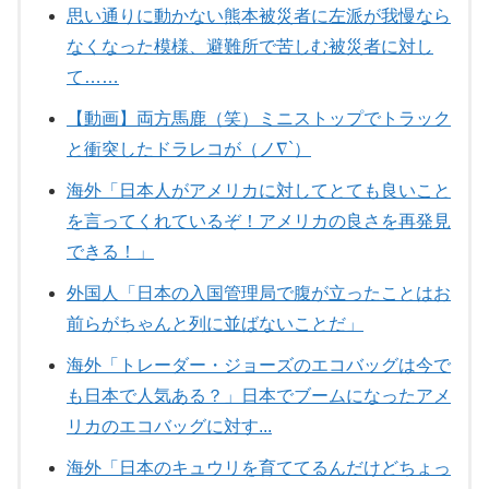
思い通りに動かない熊本被災者に左派が我慢なら
なくなった模様、避難所で苦しむ被災者に対し
て……
【動画】両方馬鹿（笑）ミニストップでトラック
と衝突したドラレコが（ノ∇`）
海外「日本人がアメリカに対してとても良いこと
を言ってくれているぞ！アメリカの良さを再発見
できる！」
外国人「日本の入国管理局で腹が立ったことはお
前らがちゃんと列に並ばないことだ」
海外「トレーダー・ジョーズのエコバッグは今で
も日本で人気ある？」日本でブームになったアメ
リカのエコバッグに対す...
海外「日本のキュウリを育ててるんだけどちょっ