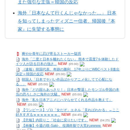
また強引な主張＝韓国の反応
海外「日本なんて行くんじゃなかった…」 日本
を知ってしまったディズニー信者、帰国後『本
家』に失望する事態に
爽やか青年に忍び寄るストーカー疑惑
海外「二度と日本を離れたくない」 熊本で震度7を体験したド
イツ人が語る日本の強さ...
NEW!
(05:00)
（速報）韓国代表、奇跡の勝利…17年ぶりにWBCベスト8進出
決定＝韓国の反応
NEW!
(05:00)
韓国人「日本でヤバい作品ばかりアニメ化してて心配にな
る…」
NEW!
(05:00)
海外「どの国もあっさり！」日本が撃退したモンゴル帝国の本
当の恐ろしさに海外が大騒...
NEW!
(05:00)
海外「私を日本アニメにハマらせてくれる作品を教えて」
NEW!
(05:00)
【ワンピース】ゾロ「女だぞ」エネル「見ればわかる」←ここ
好きすぎるｗｗｗｗｗｗｗ...
NEW!
(04:45)
【悲報】内田りこ「社会に戻りたいです」
NEW!
(04:25)
【画像】今週の咲-Saki-、役満炸裂で大荒れwwww.
NEW!