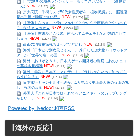
日向坂OGの最新ランジェリー、もうエグいだろ・・・(画像ど
ーん)
NEW!
(11:25)
京大病院、手術ミスで50代女性患者を「植物状態」に 脳腫瘍
摘出手術で腫瘍の無い部...
NEW!
(11:25)
【画像】さっきこの俺にマルセイとかいう漫画勧めたやつ出て
こいや！ｗｗｗｗｗ
NEW!
(11:24)
【画像】吉川愛さん(26)、縛られてムチムチお乳が強調されて
しまう
NEW!
(11:24)
高市の消費税減税ちょっとひどいわ
NEW!
(11:24)
海外「日本だけ別次元じゃん…」 来日した超大物ハリウッドス
ターが『世界で唯一の国...
NEW!
(11:14)
海外「ありがとう！」日本人ゲーム開発者の親切にあのチェコ
の英雄も超感動
NEW!
(11:14)
海外「母親に日本アニメが子供向けだけじゃないって知っても
らうには？」
NEW!
(11:14)
日本旅行キャンセルすべきか…1万年ぶり史上最大級の火山の兆
し＝韓国の反応
NEW!
(11:14)
外国人「これが日本で嫌われてるアニメキャラのカップリング
らしい…」
NEW!
(11:14)
Powered by livedoor 相互RSS
【海外の反応】