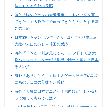
理に対する海外の反応
海外「猫のダヤンの大阪限定トートバッグを買っ
てきた！」大阪旅行で買ってきたものに対する海
外の反応
日本旅行キャンセルすべきか…1万年ぶり史上最
大級の火山の兆し＝韓国の反応
海外「日本だけ別次元じゃん…」 来日した超大
物ハリウッドスターが『世界で唯一の国』と日本
を大絶賛
海外「ありがとう！」日本人ゲーム開発者の親切
にあのチェコの英雄も超感動
海外「母親に日本アニメが子供向けだけじゃない
って知ってもらうには？」