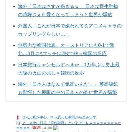
海外「日本はさすが過ぎるｗ」 日本は野生動物
の喧嘩さえ可愛くなってしまうと世界が騒然
外国人「これが日本で嫌われてるアニメキャラの
カップリングらしい…」
無気力な韓国代表、オーストリアにも0-1で敗
北…3月のAマッチは2敗で終＝韓国の反応
日本旅行キャンセルすべきか…1万年ぶり史上最
大級の火山の兆し＝韓国の反応
海外「日本人はなんて気高いんだ！」 英高級紙
も驚愕した極限の中の日本人の姿に世界が衝撃
ぜんぶ私が中心、そう思った瞬間から歪み出す
アニメ史に残る『原作破壊』といえばコレｗｗｗｗｗｗｗｗｗ
ｗｗｗｗ
NEW!
(11:25)