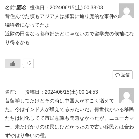
名前:
匿名
:
投稿日：2024/06/15(土) 00:38:03
昔住んでた頃もアジア人は頻繁に通り魔的な事件の
犠牲者になってたよ
近隣の田舎なら都市部ほどじゃないので留学先の候補にな
り得るかも
+5
返信
名前:
:
投稿日：2024/06/15(土) 00:14:53
昔留学してたけどその時は中国人がすごく増えて
た。今はインド人が増えてるみたいだ。何世代かいる移民
たちは同化してて市民意識も問題なかったが、ニューカマ
ー、来たばかりの移民はひどかったので古い移民とは合わ
ずやはり争いの種。