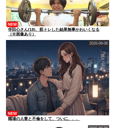
NEW
寺田心さん(18)、筋トレした結果無事かわいくなる
（※画像あり）
2026-08-08
NEW
職場の人妻と不倫をして、ついに、、、