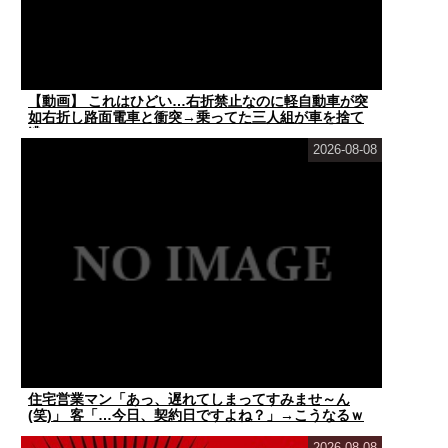
【動画】 これはひどい…右折禁止なのに軽自動車が突
如右折し路面電車と衝突→乗ってた三人組が車を捨て
逃...
2026-08-08
住宅営業マン「あっ、遅れてしまってすみませ～ん
(笑)」 客「…今日、契約日ですよね？」→こうなるｗ
ｗ...
2026-08-08