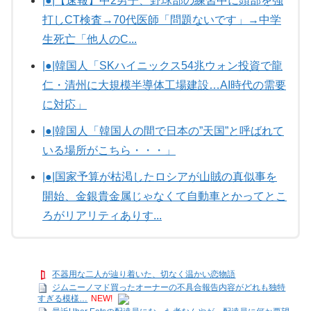
|●|【速報】中2男子、野球部の練習中に頭部を強
打しCT検査→70代医師「問題ないです」→中学
生死亡「他人のC...
|●|韓国人「SKハイニックス54兆ウォン投資で龍
仁・清州に大規模半導体工場建設…AI時代の需要
に対応」
|●|韓国人「韓国人の間で日本の”天国”と呼ばれて
いる場所がこちら・・・」
|●|国家予算が枯渇したロシアが山賊の真似事を
開始、金銀貴金属じゃなくて自動車とかってとこ
ろがリアリティありす...
不器用な二人が辿り着いた、切なく温かい恋物語
ジムニーノマド買ったオーナーの不具合報告内容がどれも独特
すぎる模様…
NEW!