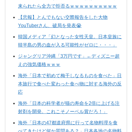
来られたら全力で拒否るｗｗｗｗｗｗｗｗｗｗ
【悲報】とんでもない交際報告をした大物
YouTuberさん、破局を発表😭
韓国メディア「幻となった女性天皇。日本皇族に
韓半島の男の血が入る可能性がゼロに・・・」
ジャングリア沖縄「3万円です」←ディズニー超
えの強気価格ｗｗｗ
海外「日本で初めて梅干しなるものを食べた」日
本旅行で食べた変わった食べ物に対する海外の反
応
海外「日本の科学者が猫の寿命を2倍に上げる注
射剤を開発。これこそノーベル賞だろ！」
海外「日本の47都道府県に行って名物料理を食
べてきたけど何か質問ある？」日本各地の名物料