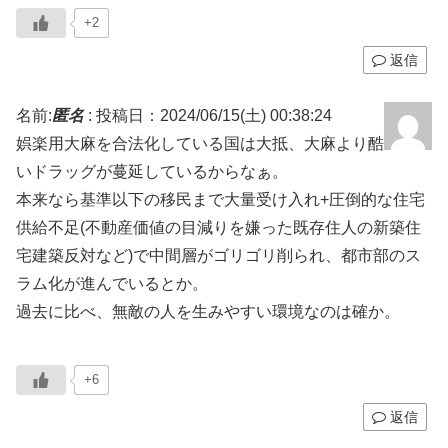
+2
返信
名前:
匿名
:
投稿日：2024/06/15(土) 00:38:24
娯楽用大麻を合法化している国は大抵、大麻より酷
いドラッグが蔓延しているからなぁ。
本来なら基準以下の移民まで大量受け入れ+圧倒的な住宅
供給不足(不動産価値の目減りを嫌った既存住人の新築住
宅建築反対など)で中間層がゴリゴリ削られ、都市部のス
ラム化が進んでいるとか。
過去に比べ、無敵の人を生みやすい環境なのは確か。
+6
返信