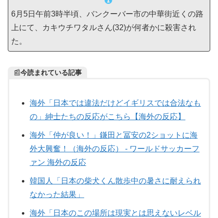
6月5日午前3時半頃、バンクーバー市の中華街近くの路
上にて、カキウチワタルさん(32)が何者かに殺害され
た。
📰
今読まれている記事
海外「日本では違法だけどイギリスでは合法なも
の」紳士たちの反応がこちら【海外の反応】
海外「仲が良い！」鎌田と冨安の2ショットに海
外大興奮！（海外の反応） - ワールドサッカーフ
ァン 海外の反応
韓国人「日本の柴犬くん散歩中の暑さに耐えられ
なかった結果」
海外「日本のこの場所は現実とは思えないレベル