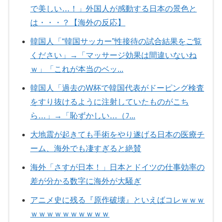
で美しい…！」外国人が感動する日本の景色と
は・・・？【海外の反応】
韓国人「“韓国サッカー”性接待の試合結果をご覧
ください」→「マッサージ効果は間違いないね
ｗ」「これが本当のベッ...
韓国人「過去のW杯で韓国代表がドーピング検査
をすり抜けるように注射していたものがこち
ら…」→「恥ずかしい…（ﾌ...
大地震が起きても手術をやり遂げる日本の医療チ
ーム、海外でも凄すぎると絶賛
海外「さすが日本！」日本とドイツの仕事効率の
差が分かる数字に海外が大騒ぎ
アニメ史に残る『原作破壊』といえばコレｗｗｗ
ｗｗｗｗｗｗｗｗｗｗ