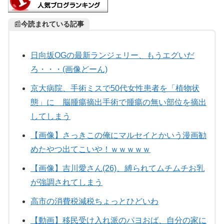
📰
今読まれている記事
日向坂OGの最新ランジェリー、もうエグいだ
ろ・・・(画像どーん)
京大病院、手術ミスで50代女性患者を「植物状
態」に 脳腫瘍摘出手術で腫瘍の無い部位を摘出
してしまう
【画像】さっきこの俺にマルセイとかいう漫画勧
めたやつ出てこいや！ｗｗｗｗｗ
【画像】吉川愛さん(26)、縛られてムチムチお乳
が強調されてしまう
高市の消費税減税ちょっとひどいわ
【動画】移民受け入れ派のパヨおば、自分の家に