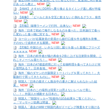
最近Uber Eatsの配達員になった者なんやが、配達員に何か要望
があったら教え...
NEW!
【AM4】 さすがにDDR5へ乗り換えるタイミング逃し感が半端
ない
NEW!
【画像】 「ビールと水を交互に飲まないと倒れるグラス」発売
NEW!
【悲報】 味噌ラーメンで行列、出来ない
NEW!
海外「日本で初めて梅干しなるものを食べた」日本旅行で食べ
た変わった食べ物に対する...
NEW!
ヨーロッパが右翼政党の党員から銀行口座を作る権利を剥奪、
そのせいで皮肉すぎる展開...
NEW!
【悲報】中国ロボ、いきなり回し蹴りを放った直後にフリーズ
ｗｗｗｗｗ
NEW!
海外「日本の科学者が猫の寿命を2倍に上げる注射剤を開発。こ
れこそノーベル賞だろ！...
NEW!
海外「日本の47都道府県に行って名物料理を食べてきたけど何
か質問ある？」日本各地...
NEW!
海外「猫のダヤンの大阪限定トートバッグを買ってきた！」大
阪旅行で買ってきたものに...
NEW!
韓国人「日本の柴犬くん散歩中の暑さに耐えられなかった結
果」
NEW!
海外「日本のこの場所は現実とは思えないレベルで美し
い…！」外国人が感動する日本の...
韓国人「“韓国サッカー”性接待の試合結果をご覧ください」
→「マッサージ効果は間違...
韓国人「過去のW杯で韓国代表がドーピング検査をすり抜ける