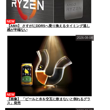
NEW
【AM4】 さすがにDDR5へ乗り換えるタイミング逃し
感が半端ない
2026-08-08
NEW
【画像】 「ビールと水を交互に飲まないと倒れるグラ
ス」発売