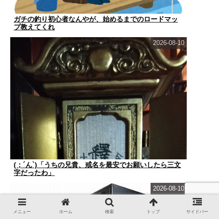
ガチの釣り初心者なんやが、始めるまでのロードマッ
プ教えてくれ
2026-08-10
(；´ん`)「うちの兄貴、戒名を最安でお願いしたら三文
字だったわ」
2026-08-10
メニュー
ホーム
検索
トップ
サイドバー