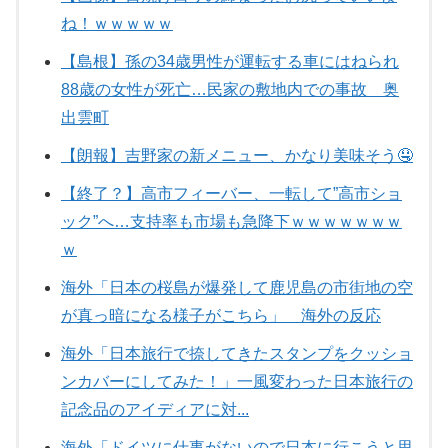
ね！ｗｗｗｗｗ
【島根】孫の34歳男性が運転する車にはねられ
88歳の女性が死亡…民家の敷地内での事故 奥
出雲町
【朗報】吉野家の新メニュー、かなり美味そう🤤
【終了？】高市フィーバー、一転して”高市ショ
ック”へ…支持率も市場も急降下ｗｗｗｗｗｗｗ
ｗ
海外「日本の桜島が爆発して鹿児島の市街地の空
が真っ暗になる様子がこちら」 海外の反応
海外「日本旅行で捺してきたスタンプをクッショ
ンカバーにしてみた！」一風変わった日本旅行の
記念品のアイディアに対...
海外「ドイツに仕事がないので日本に行こうと思