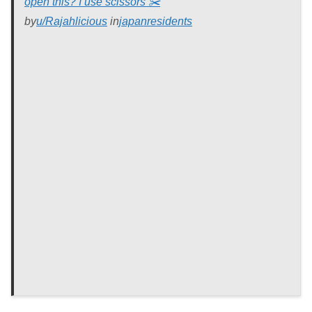
open this? I use scissors ✂️
by
u/Rajahlicious
in
japanresidents