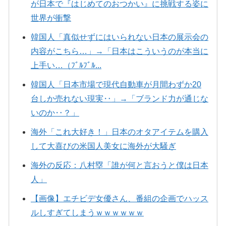
が日本で『はじめてのおつかい』に挑戦する姿に
世界が衝撃
韓国人「真似せずにはいられない日本の展示会の
内容がこちら…」→「日本はこういうのが本当に
上手い…（ﾌﾞﾙﾌﾞﾙ...
韓国人「日本市場で現代自動車が月間わずか20
台しか売れない現実‥」→「ブランド力が通じな
いのか‥？」
海外「これ大好き！」日本のオタアイテムを購入
して大喜びの米国人美女に海外が大騒ぎ
海外の反応：八村塁「誰が何と言おうと僕は日本
人」
【画像】エチビデ女優さん、番組の企画でハッス
ルしすぎてしまうｗｗｗｗｗｗ