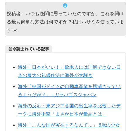
投稿者：いつも疑問に思っていたのですが、これを開け
る最も簡単な方法は何ですか？私はハサミを使っていま
す ✂️
📰
今読まれている記事
海外「日本がいい！」欧米人には理解できない日
本の最大の礼儀作法に海外が大騒ぎ
海外「中国がドイツの自動車産業を壊滅させてい
るようだが？」 - ガラパゴスジャパン
海外の反応：東アジア各国の出生率を比較したデ
ータに海外衝撃「まさか日本が最高とは」
海外「こんな国が実在するなんて…」 6歳の少女