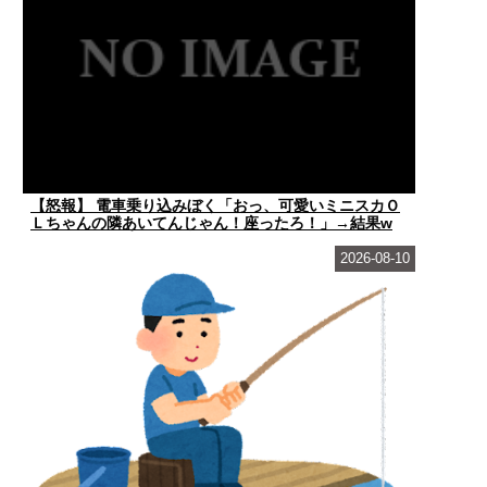
【怒報】 電車乗り込みぼく「おっ、可愛いミニスカＯ
Ｌちゃんの隣あいてんじゃん！座ったろ！」→結果w
...
2026-08-10