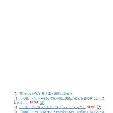
“変われない私”が動き出す瞬間に出会う
【悲報】 バットを買って店を出た男性が捕まる世の中になって
しまう……
NEW!
トッモ「これ買ったんよ」ワイ「へーいくら？」
NEW!
【画像】 この「動かすと人数が変わる絵」の理由を言語化出来