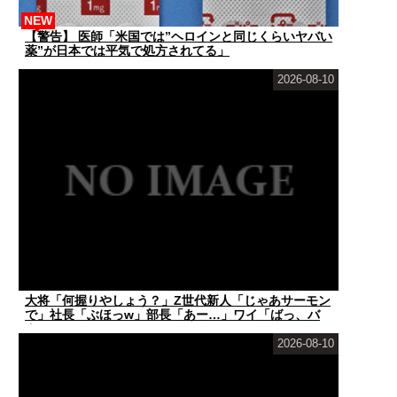
NEW
【警告】 医師「米国では”ヘロインと同じくらいヤバい
薬”が日本では平気で処方されてる」
2026-08-10
大将「何握りやしょう？」Z世代新人「じゃあサーモン
で」社長「ぶほっw」部長「あー…」ワイ「ばっ、バ
カ...
2026-08-10