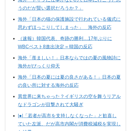
うのだが賢い選択だろうか？」
海外「日本の猫の保護施設で行われている儀式に
思わずほっこりしてしまった」 海外の反応
（速報）韓国代表、奇跡の勝利…17年ぶりに
WBCベスト8進出決定＝韓国の反応
海外「羨ましい！」日本ならではの夏の風物詩に
海外がびっくり仰天
海外「日本の夏には夏の良さがある！」日本の夏
の良い所に対する海外の反応
異世界に来ちゃった？イギリスの空を舞うリアル
なドラゴンが目撃されて大騒ぎ
|●|「若者が高市を支持しなくなった」と歓喜し
ていた左派、だが高市内閣が消費税減税を実現し