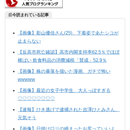
📰
今読まれている記事
【画像】影山優佳さん(25)、下着姿であたシコが
止まらない
【反高市死亡確認】高市内閣支持率62.5％でほぼ
横ばい 飲食料品の消費減税「賛成」52.9％
【画像】株の暴落を描いた漫画、ガチで怖い
wwwww
【画像】最近の女子中学生、大人っぽすぎる
♡♡♡♡♡♡♡♡
【速報】ひき逃げで逮捕された吉澤ひとみさん、
元気そう
【画像】日焼け口リの締まったお尻っていいよ