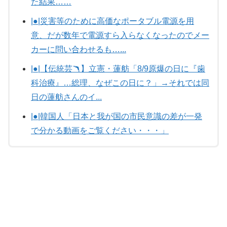
た結果……
|●|災害等のために高価なポータブル電源を用
意、だが数年で電源すら入らなくなったのでメー
カーに問い合わせるも…...
|●|【伝統芸🪃】立憲・蓮舫「8/9原爆の日に『歯
科治療』…総理、なぜこの日に？」→それでは同
日の蓮舫さんのイ...
|●|韓国人「日本と我が国の市民意識の差が一発
で分かる動画をご覧ください・・・」