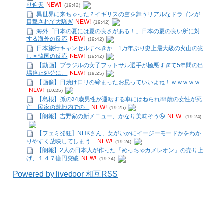
り仰天
NEW!
(19:42)
異世界に来ちゃった？イギリスの空を舞うリアルなドラゴンが
目撃されて大騒ぎ
NEW!
(19:42)
海外「日本の夏には夏の良さがある！」日本の夏の良い所に対
する海外の反応
NEW!
(19:42)
日本旅行キャンセルすべきか…1万年ぶり史上最大級の火山の兆
し＝韓国の反応
NEW!
(19:42)
【動画】ブラジルの女子フットサル選手が極悪すぎて5年間の出
場停止処分に。
NEW!
(19:25)
【画像】日焼け口リの締まったお尻っていいよね！ｗｗｗｗｗ
NEW!
(19:25)
【島根】孫の34歳男性が運転する車にはねられ88歳の女性が死
亡…民家の敷地内での...
NEW!
(19:25)
【朗報】吉野家の新メニュー、かなり美味そう🤤
NEW!
(19:24)
【フェミ発狂】NHKさん、女がいかにイージーモードかをわか
りやすく放映してしまう...
NEW!
(19:24)
【朗報】2人の日本人が作った『めっちゃカメレオン』の売り上
げ、１４７億円突破
NEW!
(19:24)
Powered by livedoor 相互RSS