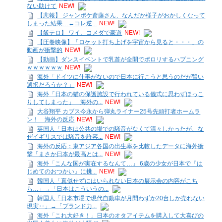
ない助けて
NEW!
【悲報】 ジャンポケ斎藤さん、なんだか様子がおかしくなって
しまった結果…←コレ逆...
NEW!
【飯テロ】 ワイ、コメダで豪遊
NEW!
【圧巻映像】「ロケット打ち上げを宇宙から見ると・・・」の
動画が衝撃的
NEW!
【動画】ダンスイベントで乳首が全開でポロリするハプニング
ｗｗｗｗｗｗ
NEW!
海外「ドイツに仕事がないので日本に行こうと思うのだが賢い
選択だろうか？」
NEW!
海外「日本の猫の保護施設で行われている儀式に思わずほっこ
りしてしまった」 海外の...
NEW!
大谷翔平 カブス今永から弾丸ライナー25号先頭打者ホームラ
ン！ 海外の反応
NEW!
英国人「日本は公共の場での騒音がなくて清々しかったが、な
ぜイギリスでは騒音を許容...
NEW!
海外の反応：東アジア各国の出生率を比較したデータに海外衝
撃「まさか日本が最高とは...
NEW!
海外「こんな国が実在するなんて…」 6歳の少女が日本で『は
じめてのおつかい』に挑...
NEW!
韓国人「真似せずにはいられない日本の展示会の内容がこち
ら…」→「日本はこういうの...
韓国人「日本市場で現代自動車が月間わずか20台しか売れない
現実‥」→「ブランド力...
海外「これ大好き！」日本のオタアイテムを購入して大喜びの