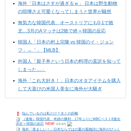
海外「日本はさすが過ぎるｗ」 日本は野生動物
の喧嘩さえ可愛くなってしまうと世界が騒然
無気力な韓国代表、オーストリアにも0-1で敗
北…3月のAマッチは2敗で終＝韓国の反応
韓国人「日本の村上宗隆 vs 韓国のイ・ジョン
フ」→「」【MLB】
外国人「親子丼という日本の料理の直訳を知って
しまった…」
海外「これ大好き！」日本のオタアイテムを購入
して大喜びの米国人美女に海外が大騒ぎ
悩んでいるのは私だけ？夫との距離
（速報）韓国代表、奇跡の勝利…17年ぶりにWBCベスト8進出
決定＝韓国の反応
NEW!
(19:42)
海外「羨ましい！」日本ならではの夏の風物詩に海外がびっく