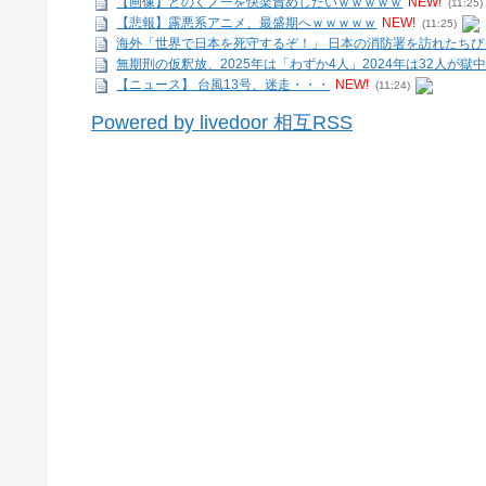
【画像】どのくノ一を快楽責めしたいｗｗｗｗｗ
NEW!
(11:25)
【悲報】露悪系アニメ、最盛期へｗｗｗｗｗ
NEW!
(11:25)
海外「世界で日本を死守するぞ！」 日本の消防署を訪れたちびっ
無期刑の仮釈放、2025年は「わずか4人」2024年は32人が獄中
【ニュース】 台風13号、迷走・・・
NEW!
(11:24)
Powered by livedoor 相互RSS