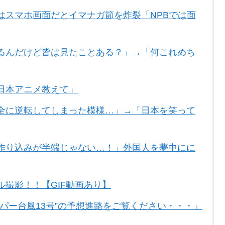
はスマホ画面だとイマナガ節を炸裂「NPBでは面
るんだけど皆は見たことある？」→「何これめち
日本アニメ教えて」
全に逆転してしまった模様…」→「日本を笑って
作り込みが半端じゃない…！」外国人を夢中にに
撮影！！【GIF動画あり】
パー台風13号”の予想進路をご覧ください・・・」