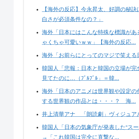
【海外の反応】今永昇太、好調の秘訣
白さが必須条件なの？」
海外「日本にはこんな特殊な標識があ
ゃくちゃ可愛いｗｗ」【海外の反応...
海外「お前らにとってのマジで笑える
韓国人「悲報：日本と韓国の立場が完
見てたのに…（ﾌﾞﾙﾌﾞﾙ」＝韓...
海外「日本のアニメは世界観や設定の
する世界観の作品とは・・・？ 海...
井上清華アナ 「朗読劇」ヴィジュアル
韓国人「日本の気象庁が発表した“スー
→「これ韓国は完全に直撃な...