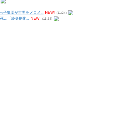
子集団が世界をメロメ...
NEW!
(11:24)
死…「終身刑化...
NEW!
(11:24)