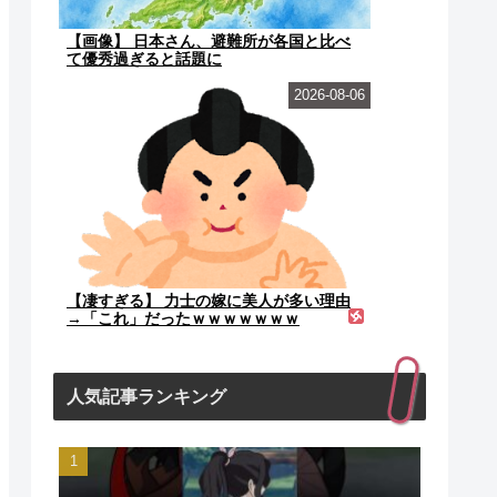
【画像】 日本さん、避難所が各国と比べ
て優秀過ぎると話題に
2026-08-06
【凄すぎる】 力士の嫁に美人が多い理由
→「これ」だったｗｗｗｗｗｗｗ
人気記事ランキング