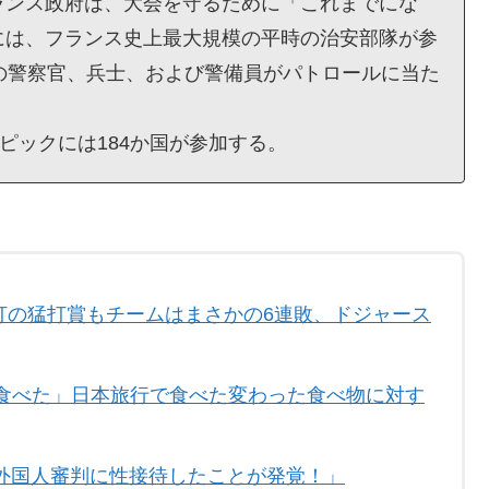
ランス政府は、大会を守るために「これまでにな
には、フランス史上最大規模の平時の治安部隊が参
の警察官、兵士、および警備員がパトロールに当た
ピックには184か国が参加する。
安打の猛打賞もチームはまさかの6連敗、ドジャース
食べた」日本旅行で食べた変わった食べ物に対す
外国人審判に性接待したことが発覚！」