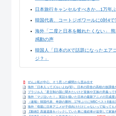
日本旅行キャンセルすべきか…1万年
韓国代表、コートジボワールに0対4で
海外「二度と日本を離れたくない」 
感動の声
韓国人「日本のXで話題になったエア
ジ？」
ぜんぶ私が中心、そう思った瞬間から歪み出す
海外「日本人ってズルいよね(笑)」 日本の田舎の高校の放課後が
ブラジル人「君主制の国に聞きたいけど皇族や王族の意義って
海外「マジ泣いた！」実話を描いた日本の最新アニメの完成度
（速報）韓国代表、奇跡の勝利…17年ぶりにWBCベスト8進
海外「母親に日本アニメが子供向けだけじゃないって知っても
【動画】高速道路をバックしていた車に後続車が追突して家族4