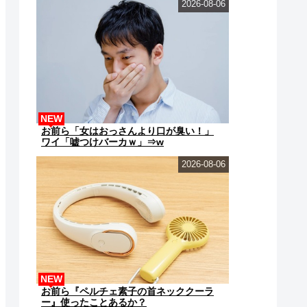
2026-08-06
NEW
お前ら「女はおっさんより口が臭い！」
ワイ「嘘つけバーカｗ」⇒w
2026-08-06
NEW
お前ら『ペルチェ素子の首ネッククーラ
ー』使ったことあるか？