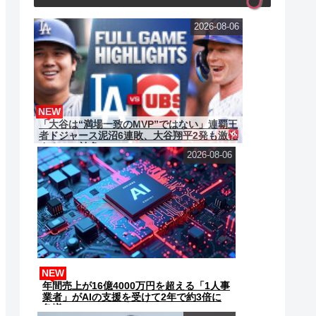
2026-08-06
NEW
「大谷は“満場一致のMVP”ではない」連覇王
者ドジャース泥沼6連敗、大谷翔平2発も激化
するMVP論争...
2026-08-06
NEW
年間売上が16億4000万円を超える「1人事
業者」がAIの支援を受けて2年で約3倍に
急増