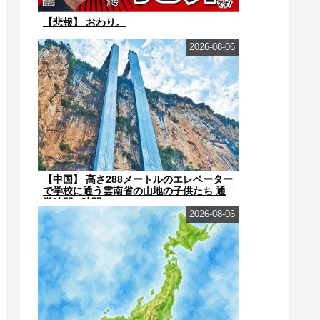
【悲報】 おわり。
2026-08-06
【中国】 高さ288メートルのエレベーター
で学校に通う雲南省の山地の子供たち 通
学時間 3時間→30...
2026-08-06