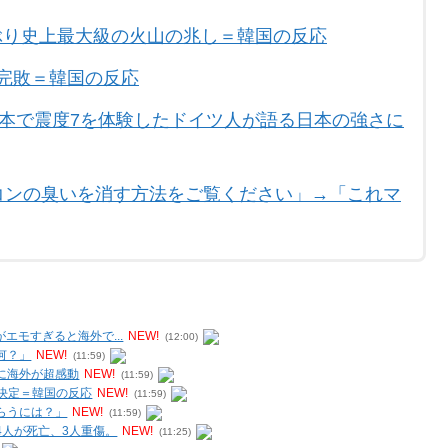
ぶり史上最大級の火山の兆し＝韓国の反応
完敗＝韓国の反応
熊本で震度7を体験したドイツ人が語る日本の強さに
コンの臭いを消す方法をご覧ください」→「これマ
エモすぎると海外で...
NEW!
(12:00)
何？」
NEW!
(11:59)
に海外が超感動
NEW!
(11:59)
出決定＝韓国の反応
NEW!
(11:59)
らうには？」
NEW!
(11:59)
人が死亡、3人重傷。
NEW!
(11:25)