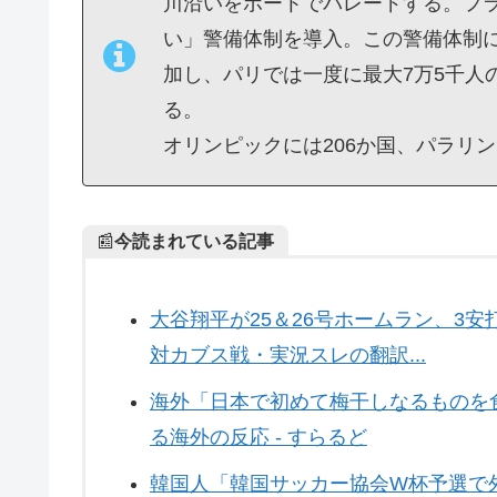
川沿いをボートでパレードする。フ
い」警備体制を導入。この警備体制
加し、パリでは一度に最大7万5千人
る。
オリンピックには206か国、パラリン
📰
今読まれている記事
大谷翔平が25＆26号ホームラン、3
対カブス戦・実況スレの翻訳...
海外「日本で初めて梅干しなるものを
る海外の反応 - すらるど
韓国人「韓国サッカー協会W杯予選で