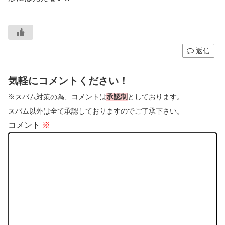
返信
気軽にコメントください！
※スパム対策の為、コメントは
承認制
としております。
スパム以外は全て承認しておりますのでご了承下さい。
コメント
※