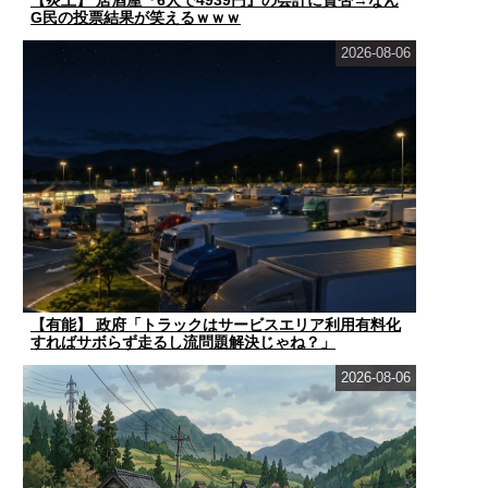
【炎上】 居酒屋『6人で4939円』の会計に賛否→なん
G民の投票結果が笑えるｗｗｗ
2026-08-06
【有能】 政府「トラックはサービスエリア利用有料化
すればサボらず走るし流問題解決じゃね？」
2026-08-06