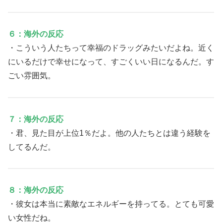
６：海外の反応
・こういう人たちって幸福のドラッグみたいだよね。近く
にいるだけで幸せになって、すごくいい日になるんだ。す
ごい雰囲気。
７：海外の反応
・君、見た目が上位1％だよ。他の人たちとは違う経験を
してるんだ。
８：海外の反応
・彼女は本当に素敵なエネルギーを持ってる。とても可愛
い女性だね。