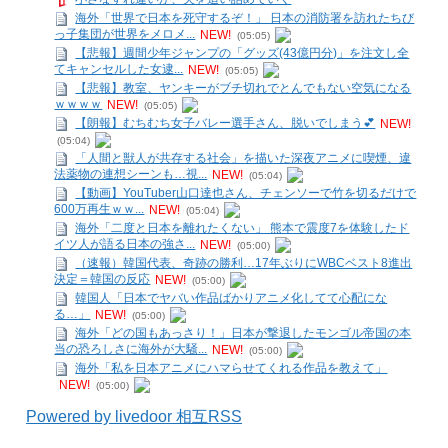
海外「世界で日本を死守するぞ！」 日本の消防署を訪れたちび
っ子集団が世界をメロメ...
NEW!
(05:05)
【悲報】週間少年ジャンプの「グッズ(43億円分)」を注文し全
てキャンセルした女逮...
NEW!
(05:05)
【悲報】教室、ヤンキーがブチ切れでとんでもない空気になる
ｗｗｗｗ
NEW!
(05:05)
【朗報】むちむち女子バレー選手さん、脱いでしまう💕
NEW!
(05:04)
「人間と獣人が共存する社会」を描いた深夜アニメに喫煙、違
法薬物の連想シーンも…視...
NEW!
(05:04)
【動画】YouTuber山口達也さん、チェンソーで竹を切るだけで
600万再生ｗｗ...
NEW!
(05:04)
海外「二度と日本を離れたくない」 熊本で震度7を体験したド
イツ人が語る日本の強さ...
NEW!
(05:00)
（速報）韓国代表、奇跡の勝利…17年ぶりにWBCベスト8進出
決定＝韓国の反応
NEW!
(05:00)
韓国人「日本でヤバい作品ばかりアニメ化してて心配にな
る…」
NEW!
(05:00)
海外「どの国もあっさり！」日本が撃退したモンゴル帝国の本
当の恐ろしさに海外が大騒...
NEW!
(05:00)
海外「私を日本アニメにハマらせてくれる作品を教えて」
NEW!
(05:00)
Powered by livedoor 相互RSS