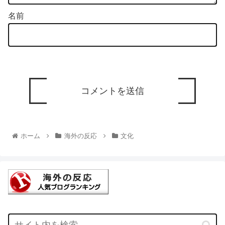
名前
ホーム
海外の反応
文化