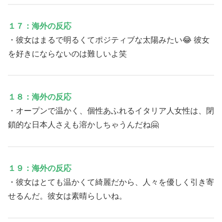
１７：海外の反応
・彼女はまるで明るくてポジティブな太陽みたい😂 彼女
を好きにならないのは難しいよ笑
１８：海外の反応
・オープンで温かく、個性あふれるイタリア人女性は、閉
鎖的な日本人さえも溶かしちゃうんだね🤗
１９：海外の反応
・彼女はとても温かくて綺麗だから、人々を優しく引き寄
せるんだ。彼女は素晴らしいね。