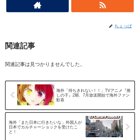
ちょっぱ
関連記事
関連記事は見つかりませんでした。
海外「待ちきれない！！」TVアニメ『推
しの子』2期、7月放送開始で海外ファン
歓喜
海外「また日本に行きたいな」外国人が
日本でカルチャーショックを受けたこ
と！