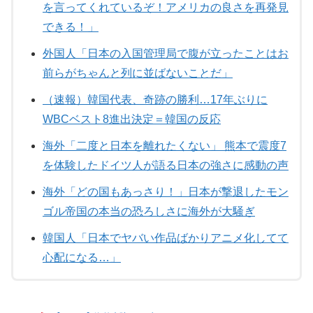
を言ってくれているぞ！アメリカの良さを再発見
できる！」
外国人「日本の入国管理局で腹が立ったことはお
前らがちゃんと列に並ばないことだ」
（速報）韓国代表、奇跡の勝利…17年ぶりに
WBCベスト8進出決定＝韓国の反応
海外「二度と日本を離れたくない」 熊本で震度7
を体験したドイツ人が語る日本の強さに感動の声
海外「どの国もあっさり！」日本が撃退したモン
ゴル帝国の本当の恐ろしさに海外が大騒ぎ
韓国人「日本でヤバい作品ばかりアニメ化してて
心配になる…」