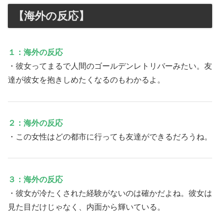
【海外の反応】
１：海外の反応
・彼女ってまるで人間のゴールデンレトリバーみたい。友
達が彼女を抱きしめたくなるのもわかるよ。
２：海外の反応
・この女性はどの都市に行っても友達ができるだろうね。
３：海外の反応
・彼女が冷たくされた経験がないのは確かだよね。彼女は
見た目だけじゃなく、内面から輝いている。