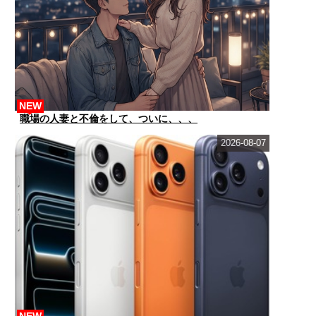
NEW
職場の人妻と不倫をして、ついに、、、
2026-08-07