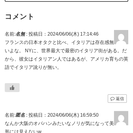
コメント
名前:
名無
:
投稿日：2024/06/06(木) 17:14:46
フランスの日本オタクと比べ、イタリアは存在感無
いよな。 NYに、世界最大で最密のイタリア街がある。だ
から、彼女はイタリアン人ではあるが、アメリカ育ちの英
語でイタリア訛りが無い。
返信
名前:
匿名
:
投稿日：2024/06/06(木) 16:59:50
なんか大阪のオバハンみたいなノリが気になって美
形には見えないw