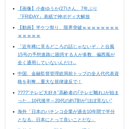
【画像】小倉ゆうか(27)さん、7年ぶり
『FRIDAY』表紙で神ボディ大解放
【動画】半ケツ祭り、限界突破ｗｗｗｗｗｗｗｗ
ｗｗｗｗｗ
「近年稀に見るどころの話じゃないぞ」と台風
15号の予想進路に困惑する人が多数、偏西風が
全く通用していないんだけ...
中国、金融監督管理総局前トップの全人代代表資
格を剥奪…重大な規律違反で！
????"テレビ大好き"高齢者の｢テレビ離れ｣が始ま
った…10代後半～20代の約7割が"ほぼ見ない"
海外「日本のパチンコ企業が過去10年間で半分
となる。日本にとって良いことだな」