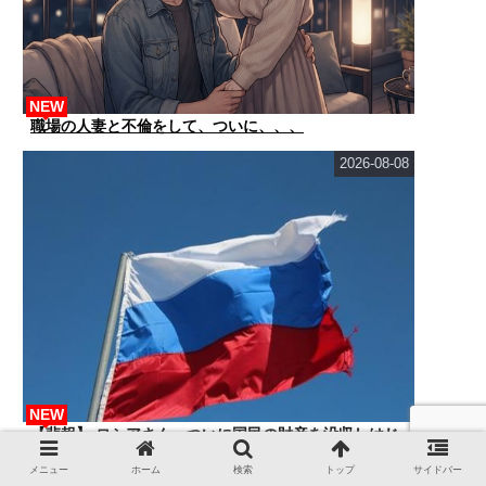
NEW
職場の人妻と不倫をして、ついに、、、
2026-08-08
NEW
【悲報】 ロシアさん、ついに国民の財産を没収しはじ
める
メニュー
ホーム
検索
トップ
サイドバー