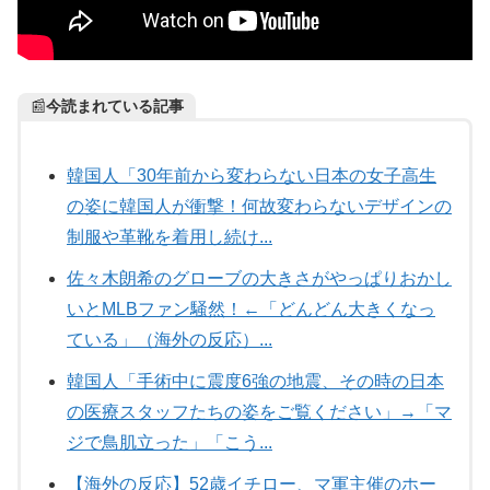
📰
今読まれている記事
韓国人「30年前から変わらない日本の女子高生
の姿に韓国人が衝撃！何故変わらないデザインの
制服や革靴を着用し続け...
佐々木朗希のグローブの大きさがやっぱりおかし
いとMLBファン騒然！←「どんどん大きくなっ
ている」（海外の反応）...
韓国人「手術中に震度6強の地震、その時の日本
の医療スタッフたちの姿をご覧ください」→「マ
ジで鳥肌立った」「こう...
【海外の反応】52歳イチロー、マ軍主催のホー