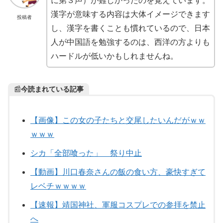
に第３声）が難しかったのを覚えています。
漢字が意味する内容は大体イメージできます
投稿者
し、漢字を書くことも慣れているので、日本
人が中国語を勉強するのは、西洋の方よりも
ハードルが低いかもしれませんね。
📰
今読まれている記事
【画像】この女の子たちと交尾したいんだがｗｗ
ｗｗｗ
シカ「全部喰った」 祭り中止
【動画】川口春奈さんの飯の食い方、豪快すぎて
レベチｗｗｗｗ
【速報】靖国神社、軍服コスプレでの参拝を禁止
へ