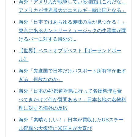
海外「アメリカが戦争している理由はこれだな。
アメリカが世界最大のエネルギー輸出国となる」
海外「日本ではあらゆる趣味の店が見つかる！」
東京にあるカントリーミュージックの生演奏が聞
けるバーに対する海外の...
【世界】ベストオブザベスト【ポーランドボー
ル】
海外「先進国で日本だけパスポート所有率が低す
ぎる、何故なのか」
海外「日本の47都道府県に行って名物料理を食
べてきたけど何か質問ある？」日本各地の名物料
理に対する海外の反応
海外「素晴らしい！」日本が買収したUSスチー
ル驚異の大復活に米国人が大喜び