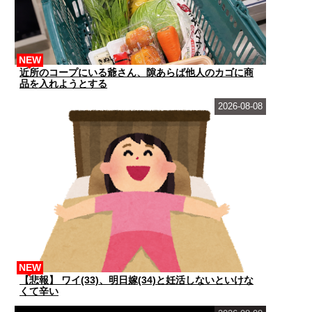
NEW
近所のコープにいる爺さん、隙あらば他人のカゴに商
品を入れようとする
2026-08-08
NEW
【悲報】 ワイ(33)、明日嫁(34)と妊活しないといけな
くて辛い