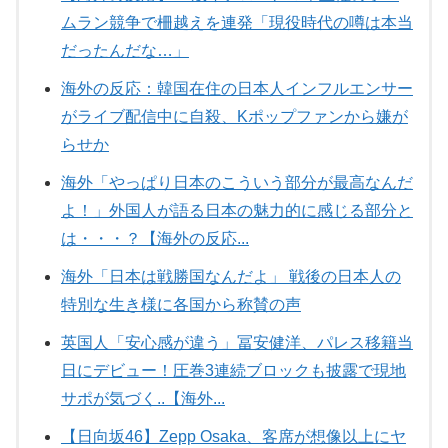
ムラン競争で柵越えを連発「現役時代の噂は本当
だったんだな…」
海外の反応：韓国在住の日本人インフルエンサー
がライブ配信中に自殺、Kポップファンから嫌が
らせか
海外「やっぱり日本のこういう部分が最高なんだ
よ！」外国人が語る日本の魅力的に感じる部分と
は・・・？【海外の反応...
海外「日本は戦勝国なんだよ」 戦後の日本人の
特別な生き様に各国から称賛の声
英国人「安心感が違う」冨安健洋、パレス移籍当
日にデビュー！圧巻3連続ブロックも披露で現地
サポが気づく..【海外...
【日向坂46】Zepp Osaka、客席が想像以上にヤ