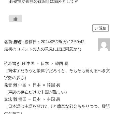
必要性が皆無の韓国語は論外としてｗ
返信
名前:
匿名
:
投稿日：2024/05/28(火) 12:59:42
最初のコメントの人の意見にほぼ同意かな
読み書き 難 中国 ＞ 日本 ＞ 韓国 易
（簡体字だろうと繁体字だろうと、そもそも覚えるべき文
字数の多さ）
発音 難 中国 ＞ 日本 ＝ 韓国 易
（声調の存在だけで中国が難しい）
文法 難 韓国 ＝ 日本 ＞ 中国 易
（日本語は主語を省けたりと簡単な部分もありつつ、敬語
の存在で）