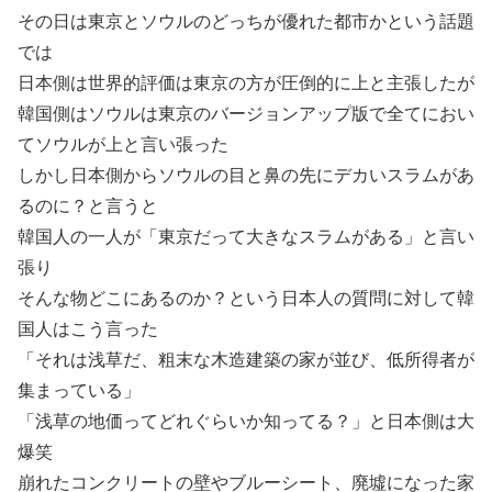
その日は東京とソウルのどっちが優れた都市かという話題
では
日本側は世界的評価は東京の方が圧倒的に上と主張したが
韓国側はソウルは東京のバージョンアップ版で全てにおい
てソウルが上と言い張った
しかし日本側からソウルの目と鼻の先にデカいスラムがあ
るのに？と言うと
韓国人の一人が「東京だって大きなスラムがある」と言い
張り
そんな物どこにあるのか？という日本人の質問に対して韓
国人はこう言った
「それは浅草だ、粗末な木造建築の家が並び、低所得者が
集まっている」
「浅草の地価ってどれぐらいか知ってる？」と日本側は大
爆笑
崩れたコンクリートの壁やブルーシート、廃墟になった家