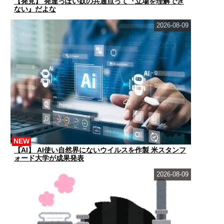
【発見】 発達っぽい奴の共通点って『立場を理解でき
ない』だよな
2026-08-09
NEW
【AI】 AI使い自然界にないウイルスを作製 米スタンフ
ォード大学が成果発表
2026-08-09