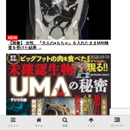
NEW
【画像】 女性、『大人の●もちゃ』を入れたままMRI検
査を受けた結果 →
2026-08-09
メニュー
ホーム
検索
トップ
サイドバー