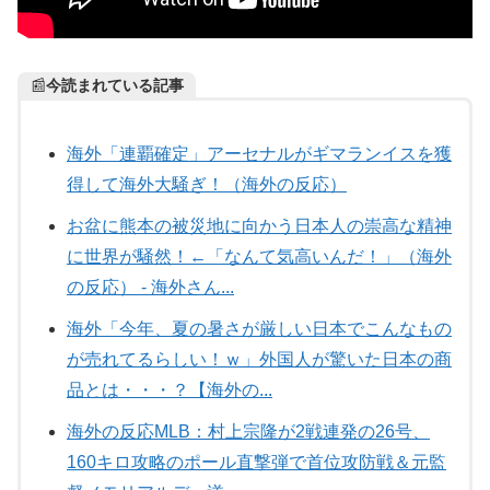
📰
今読まれている記事
海外「連覇確定」アーセナルがギマランイスを獲
得して海外大騒ぎ！（海外の反応）
お盆に熊本の被災地に向かう日本人の崇高な精神
に世界が騒然！←「なんて気高いんだ！」（海外
の反応） - 海外さん...
海外「今年、夏の暑さが厳しい日本でこんなもの
が売れてるらしい！ｗ」外国人が驚いた日本の商
品とは・・・？【海外の...
海外の反応MLB：村上宗隆が2戦連発の26号、
160キロ攻略のポール直撃弾で首位攻防戦＆元監