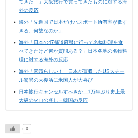
てきた！」大阪旅行で買ってきたものに対する海
外の反応
海外「先進国で日本だけパスポート所有率が低す
ぎる、何故なのか」
海外「日本の47都道府県に行って名物料理を食
べてきたけど何か質問ある？」日本各地の名物料
理に対する海外の反応
海外「素晴らしい！」日本が買収したUSスチー
ル驚異の大復活に米国人が大喜び
日本旅行キャンセルすべきか…1万年ぶり史上最
大級の火山の兆し＝韓国の反応
0