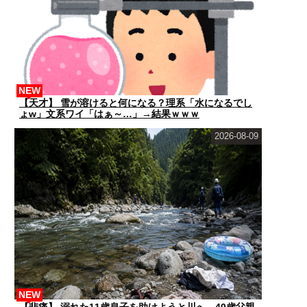
NEW
【天才】 雪が溶けると何になる？理系「水になるでし
ょw」文系ワイ「はぁ～…」→結果ｗｗｗ
2026-08-09
NEW