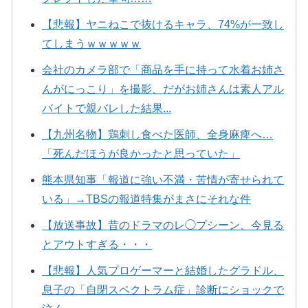
【悲報】ヤニねこで抜けるキャラ、74%が一致し
てしまうｗｗｗｗｗ
会社のカメラ部で「商品を手に持って水着お姉さ
んがにっこり」を撮影、だがお姉さんは素人アル
バイトで親バレした結果...
【九州名物】鶏刺し食べた医師、全身麻痺へ…
「死んだほうが良かったと思っていた」
熊本県知事「報道に強い不満・苦情が寄せられて
いる」→TBSの報道特集がまさにそれな件
【放送事故】昔のドラマのレ◯プシーン、今見る
とアウトすぎる・・・
【悲報】人気プロゲーマーと結婚したグラドル、
息子の「自閉スペクトラム症」診断にショックで