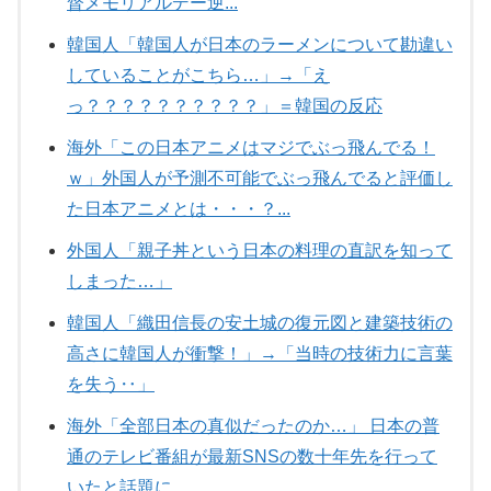
督メモリアルデー逆...
韓国人「韓国人が日本のラーメンについて勘違い
していることがこちら…」→「え
っ？？？？？？？？？？」＝韓国の反応
海外「この日本アニメはマジでぶっ飛んでる！
ｗ」外国人が予測不可能でぶっ飛んでると評価し
た日本アニメとは・・・？...
外国人「親子丼という日本の料理の直訳を知って
しまった…」
韓国人「織田信長の安土城の復元図と建築技術の
高さに韓国人が衝撃！」→「当時の技術力に言葉
を失う‥」
海外「全部日本の真似だったのか…」 日本の普
通のテレビ番組が最新SNSの数十年先を行って
いたと話題に