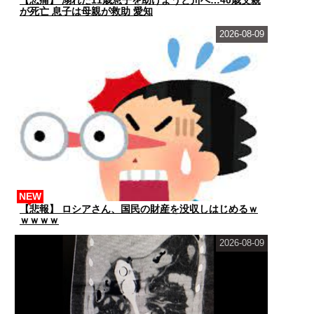
【悲痛】 溺れた11歳息子を助けようと川へ…40歳父親
が死亡 息子は母親が救助 愛知
2026-08-09
NEW
【悲報】 ロシアさん、国民の財産を没収しはじめるｗ
ｗｗｗｗ
2026-08-09