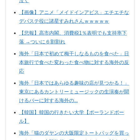
泣く
【画像】アニメ「メイドインアビス」エチエチな
デバステ役に諸星すみれさんｗｗｗｗｗ
【悲報】高市内閣、消費税1％表明でも支持率下
落 →ついに６割割れ
海外「日本で初めて梅干しなるものを食べた」日
本旅行で食べた変わった食べ物に対する海外の反
応
海外「日本ではあらゆる趣味の店が見つかる！」
東京にあるカントリーミュージックの生演奏が聞
けるバーに対する海外の...
【韓国】韓国の行きたい大学【ポーランドボー
ル】
海外「猫のダヤンの大阪限定トートバッグを買っ