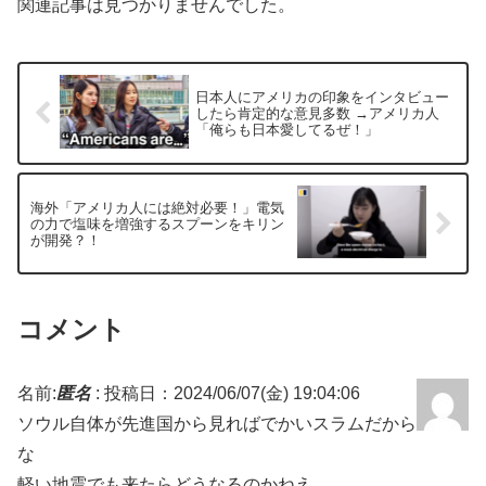
関連記事は見つかりませんでした。
日本人にアメリカの印象をインタビュー
したら肯定的な意見多数 →アメリカ人
「俺らも日本愛してるぜ！」
海外「アメリカ人には絶対必要！」電気
の力で塩味を増強するスプーンをキリン
が開発？！
コメント
名前:
匿名
:
投稿日：2024/06/07(金) 19:04:06
ソウル自体が先進国から見ればでかいスラムだから
な
軽い地震でも来たらどうなるのかねえ