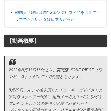
韓国人「昨日韓国YGエンタ社屋ドアをゴルフク
ラブでたたいた女は日本人だった」
【動画概要】
2023年8月31日16時より、
実写版『ONE PIECE（ワ
ンピ―ス）』
がNetflixで公開となります。
8月29日、ルフィ役を演じたイニャキ・ゴドイさんと
実写版スタッフ一同が、尾田栄一郎先生へ”ある物”を
プレゼントした時の動画が公開されました！
プレゼントの正体はなんと…
リアルすぎる“電伝虫”
!?