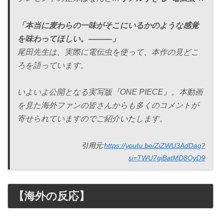
「本当に麦わらの一味がそこにいるかのような感覚
を味わってほしい。―――」
尾田先生は、実際に電伝虫を使って、本作の見どこ
ろを語っています。
いよいよ公開となる実写版『ONE PIECE』。本動画
を見た海外ファンの皆さんからも多くのコメントが
寄せられていますのでご紹介いたします。
引用元:
https://youtu.be/ZiZWU3AdDag?
si=TWU7giBatMD8OyD9
【海外の反応】