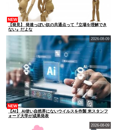
NEW
【発見】 発達っぽい奴の共通点って『立場を理解でき
ない』だよな
2026-08-09
NEW
【AI】 AI使い自然界にないウイルスを作製 米スタンフ
ォード大学が成果発表
2026-08-09