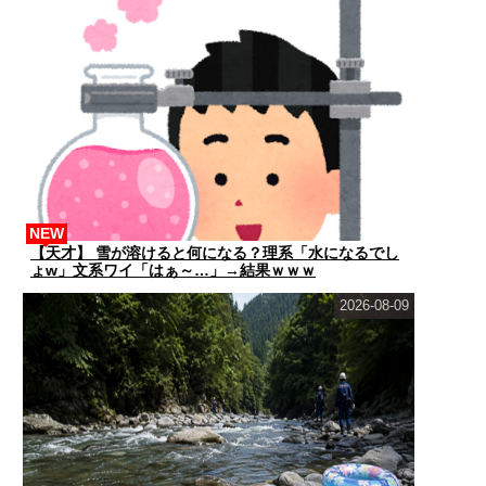
NEW
【天才】 雪が溶けると何になる？理系「水になるでし
ょw」文系ワイ「はぁ～…」→結果ｗｗｗ
2026-08-09