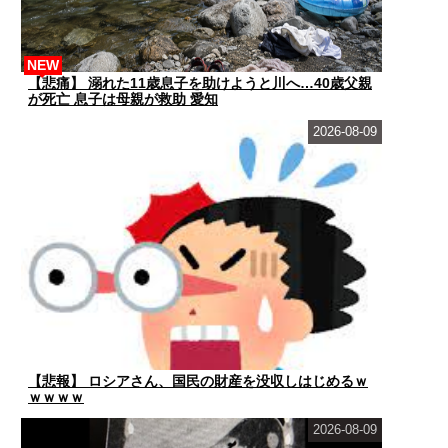
NEW
【悲痛】 溺れた11歳息子を助けようと川へ…40歳父親
が死亡 息子は母親が救助 愛知
2026-08-09
【悲報】 ロシアさん、国民の財産を没収しはじめるｗ
ｗｗｗｗ
2026-08-09