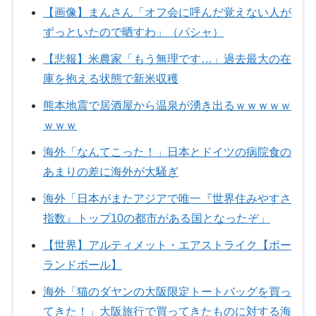
【画像】まんさん「オフ会に呼んだ覚えない人が
ずっといたので晒すわ」（パシャ）
【悲報】米農家「もう無理です…」過去最大の在
庫を抱える状態で新米収穫
熊本地震で居酒屋から温泉が湧き出るｗｗｗｗｗ
ｗｗｗ
海外「なんてこった！」日本とドイツの病院食の
あまりの差に海外が大騒ぎ
海外「日本がまたアジアで唯一『世界住みやすさ
指数』トップ10の都市がある国となったぞ」
【世界】アルティメット・エアストライク【ポー
ランドボール】
海外「猫のダヤンの大阪限定トートバッグを買っ
てきた！」大阪旅行で買ってきたものに対する海