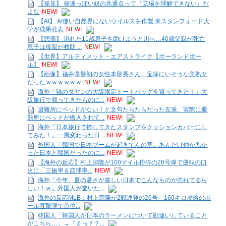
【発見】 発達っぽい奴の共通点って『立場を理解できない』だ
よな
NEW!
【AI】 AI使い自然界にないウイルスを作製 米スタンフォード大
学が成果発表
NEW!
【悲痛】 溺れた11歳息子を助けようと川へ…40歳父親が死亡
息子は母親が救助 ...
NEW!
【世界】アルティメット・エアストライク【ポーランドボー
ル】
NEW!
【画像】福井県警初の女性本部長さん、宝塚にいそうな美熟女
だったｗｗｗｗｗｗ
NEW!
海外「猫のダヤンの大阪限定トートバッグを買ってきた！」大
阪旅行で買ってきたものに...
NEW!
避難所にベッドがない！と文句たらたらだった左派、実際に避
難所にベッドが搬入されて...
NEW!
海外「日本旅行で捺してきたスタンプをクッションカバーにし
てみた！」一風変わった日...
NEW!
外国人「韓国で日本ブームが起きてんの草。あんだけ仲が悪か
った日本と韓国だったのに...
NEW!
【海外の反応】村上宗隆が100マイル粉砕の26号弾で逆転の口
火に「三振率＆四球率...
NEW!
海外「今年、夏の暑さが厳しい日本でこんなものが売れてるら
しい！ｗ」外国人が驚いた...
海外の反応MLB：村上宗隆が2戦連発の26号、160キロ攻略のポ
ール直撃弾で首位...
韓国人「韓国人が日本のラーメンについて勘違いしていること
がこちら…」→「えっ？？...