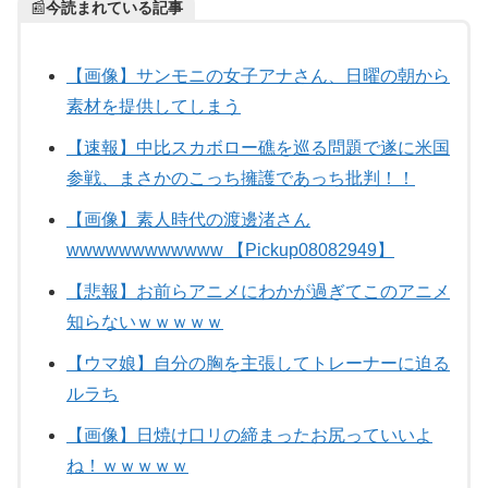
📰
今読まれている記事
【画像】サンモニの女子アナさん、日曜の朝から
素材を提供してしまう
【速報】中比スカボロー礁を巡る問題で遂に米国
参戦、まさかのこっち擁護であっち批判！！
【画像】素人時代の渡邊渚さん
wwwwwwwwwwww 【Pickup08082949】
【悲報】お前らアニメにわかが過ぎてこのアニメ
知らないｗｗｗｗｗ
【ウマ娘】自分の胸を主張してトレーナーに迫る
ルラち
【画像】日焼け口リの締まったお尻っていいよ
ね！ｗｗｗｗｗ