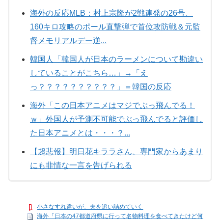
海外の反応MLB：村上宗隆が2戦連発の26号、
160キロ攻略のポール直撃弾で首位攻防戦＆元監
督メモリアルデー逆...
韓国人「韓国人が日本のラーメンについて勘違い
していることがこちら…」→「え
っ？？？？？？？？？？」＝韓国の反応
海外「この日本アニメはマジでぶっ飛んでる！
ｗ」外国人が予測不可能でぶっ飛んでると評価し
た日本アニメとは・・・？...
【超悲報】明日花キララさん、専門家からあまり
にも非情な一言を告げられる
小さなすれ違いが、夫を追い詰めていく
海外「日本の47都道府県に行って名物料理を食べてきたけど何