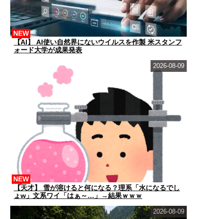
NEW
【AI】 AI使い自然界にないウイルスを作製 米スタンフ
ォード大学が成果発表
2026-08-09
NEW
【天才】 雪が溶けると何になる？理系「水になるでし
ょw」文系ワイ「はぁ～…」→結果ｗｗｗ
2026-08-09