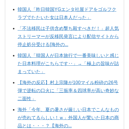
韓国人「昨日韓国YGエンタ社屋ドアをゴルフク
ラブでたたいた女は日本人だった」
「不法移民は子供含め撃ち殺すべきだ！」超人気
ストリーマーが反移民発言により配信サイトから
停止処分受ける[海外の...
韓国人「韓国人が日本旅行で一番美味しいと感じ
た日本料理がこちらです‥」→「極上の旨味が詰
まっていた」
【海外の反応】村上宗隆が100マイル粉砕の26号
弾で逆転の口火に「三振率＆四球率が高い奇妙な
二面性」
海外「今年、夏の暑さが厳しい日本でこんなもの
が売れてるらしい！ｗ」外国人が驚いた日本の商
品とは・・・？【海外の...