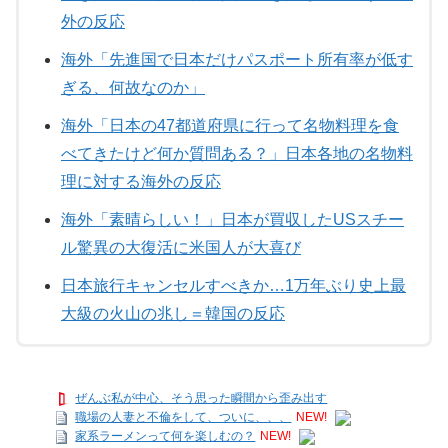
外の反応
海外「先進国で日本だけパスポート所有率が低す
ぎる、何故なのか」
海外「日本の47都道府県に行って名物料理を食
べてきたけど何か質問ある？」日本各地の名物料
理に対する海外の反応
海外「素晴らしい！」日本が買収したUSスチー
ル驚異の大復活に米国人が大喜び
日本旅行キャンセルすべきか…1万年ぶり史上最
大級の火山の兆し＝韓国の反応
ぜんぶ私が中心、そう思った瞬間から歪み出す
職場の人妻と不倫をして、ついに、、、
NEW!
家系ラーメンって何を楽しむの？
NEW!