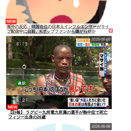
NEW
海外の反応：韓国在住の日本人インフルエンサーがライ
ブ配信中に自殺、Kポップファンから嫌がらせか
2026-08-08
NEW
【訃報】 ラグビー九州電力所属の選手が熱中症で死亡
フィジー出身の26歳
2026-08-08