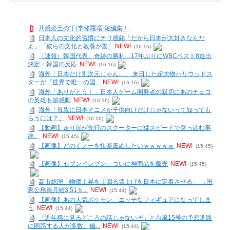
共感必至の“日常修羅場”短編集！
日本人の文化的習慣にチリ感銘「だから日本が大好きなんだ
よ」「彼らの文化と教養が羨...
NEW!
(16:16)
（速報）韓国代表、奇跡の勝利…17年ぶりにWBCベスト8進出
決定＝韓国の反応
NEW!
(16:16)
海外「日本だけ別次元じゃん…」 来日した超大物ハリウッドス
ターが『世界で唯一の国...
NEW!
(16:16)
海外「ありがとう！」日本人ゲーム開発者の親切にあのチェコ
の英雄も超感動
NEW!
(16:16)
海外「母親に日本アニメが子供向けだけじゃないって知っても
らうには？」
NEW!
(16:16)
【動画】走り屋が先行のスクーターに猛スピードで突っ込む事
故。
NEW!
(15:45)
【画像】どのくノ一を快楽責めしたいｗｗｗｗｗ
NEW!
(15:45)
【画像】セブンイレブン、ついに神商品を販売
NEW!
(15:45)
高市総理「物価上昇を上回る賃上げを日本に定着させる」 →国
家公務員月給3.51％...
NEW!
(15:44)
【画像】あの人気ポケモン、エッチなフィギュアになってしま
う
NEW!
(15:44)
「近年稀に見るどころの話じゃないぞ」と台風15号の予想進路
に困惑する人が多数、偏...
NEW!
(15:44)