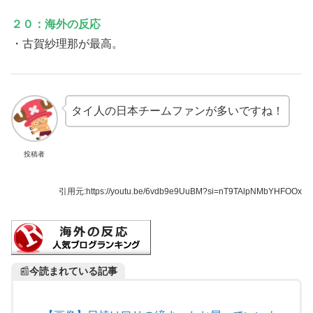
２０：海外の反応
・古賀紗理那が最高。
タイ人の日本チームファンが多いですね！
投稿者
引用元:
https://youtu.be/6vdb9e9UuBM?si=nT9TAlpNMbYHFOOx
📰
今読まれている記事