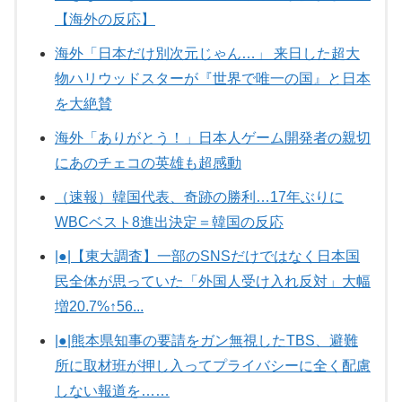
【海外の反応】
海外「日本だけ別次元じゃん…」 来日した超大
物ハリウッドスターが『世界で唯一の国』と日本
を大絶賛
海外「ありがとう！」日本人ゲーム開発者の親切
にあのチェコの英雄も超感動
（速報）韓国代表、奇跡の勝利…17年ぶりに
WBCベスト8進出決定＝韓国の反応
|●|【東大調査】一部のSNSだけではなく日本国
民全体が思っていた「外国人受け入れ反対」大幅
増20.7%↑56...
|●|熊本県知事の要請をガン無視したTBS、避難
所に取材班が押し入ってプライバシーに全く配慮
しない報道を……