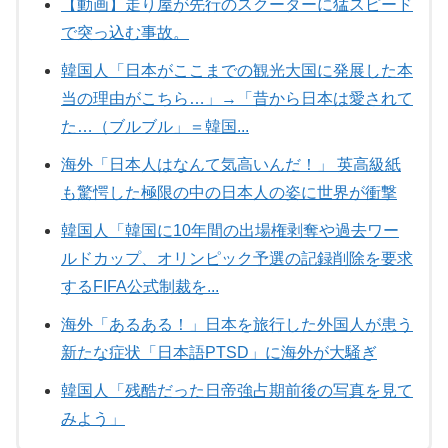
【動画】走り屋が先行のスクーターに猛スピード
で突っ込む事故。
韓国人「日本がここまでの観光大国に発展した本
当の理由がこちら…」→「昔から日本は愛されて
た…（ブルブル」＝韓国...
海外「日本人はなんて気高いんだ！」 英高級紙
も驚愕した極限の中の日本人の姿に世界が衝撃
韓国人「韓国に10年間の出場権剥奪や過去ワー
ルドカップ、オリンピック予選の記録削除を要求
するFIFA公式制裁を...
海外「あるある！」日本を旅行した外国人が患う
新たな症状「日本語PTSD」に海外が大騒ぎ
韓国人「残酷だった日帝強占期前後の写真を見て
みよう」