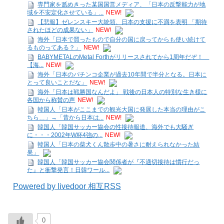
専門家を舐めきった某国国営メディア、「日本の反撃能力が地
域を不安定化させている」...
NEW!
【悲報】ゼレンスキー大統領、日本の支援に不満を表明 「期待
されたほどの成果ない」
NEW!
海外「日本で買ったもので自分の国に戻ってからも使い続けて
るものってある？」
NEW!
BABYMETALのMetal Forthがリリースされてから1周年だぞ！
【海...
NEW!
海外「日本のパチンコ企業が過去10年間で半分となる。日本に
とって良いことだな」
NEW!
海外「日本は戦勝国なんだよ」 戦後の日本人の特別な生き様に
各国から称賛の声
NEW!
韓国人「日本がここまでの観光大国に発展した本当の理由がこ
ちら…」→「昔から日本は...
NEW!
韓国人「韓国サッカー協会の性接待報道、海外でも大騒ぎ
に・・・2002年W杯4強の...
NEW!
韓国人「日本の柴犬くん散歩中の暑さに耐えられなかった結
果」
韓国人「韓国サッカー協会関係者が『不適切接待は慣行だっ
た』と衝撃発言！日韓ワール...
Powered by livedoor 相互RSS
0