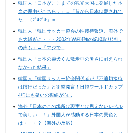
韓国人「日本がここまでの観光大国に発展した本
当の理由がこちら…」→「昔から日本は愛されて
た…（ﾌﾞﾙﾌﾞﾙ」＝...
韓国人「韓国サッカー協会の性接待報道、海外で
も大騒ぎに・・・2002年W杯4強の記録取り消し
の声も」→「マジで...
韓国人「日本の柴犬くん散歩中の暑さに耐えられ
なかった結果」
韓国人「韓国サッカー協会関係者が『不適切接待
は慣行だった』と衝撃発言！日韓ワールドカップ
4強にも疑いの視線が向...
海外「日本のこの場所は現実とは思えないレベル
で美しい…！」外国人が感動する日本の景色と
は・・・？【海外の反応】