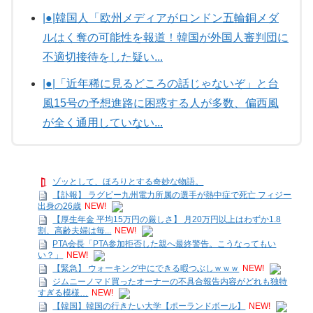
|●|韓国人「欧州メディアがロンドン五輪銅メダ
ルはく奪の可能性を報道！韓国が外国人審判団に
不適切接待をした疑い...
|●|「近年稀に見るどころの話じゃないぞ」と台
風15号の予想進路に困惑する人が多数、偏西風
が全く通用していない...
ゾッとして、ほろりとする奇妙な物語。
【訃報】 ラグビー九州電力所属の選手が熱中症で死亡 フィジー
出身の26歳
NEW!
【厚生年金 平均15万円の厳しさ】 月20万円以上はわずか1.8
割、高齢夫婦は毎...
NEW!
PTA会長「PTA参加拒否した親へ最終警告。こうなってもい
い？」
NEW!
【緊急】 ウォーキング中にできる暇つぶしｗｗｗ
NEW!
ジムニーノマド買ったオーナーの不具合報告内容がどれも独特
すぎる模様…
NEW!
【韓国】韓国の行きたい大学【ポーランドボール】
NEW!