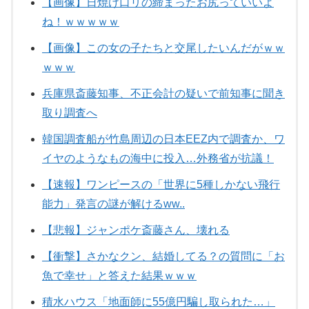
【画像】日焼け口リの締まったお尻っていいよ
ね！ｗｗｗｗｗ
【画像】この女の子たちと交尾したいんだがｗｗ
ｗｗｗ
兵庫県斎藤知事、不正会計の疑いで前知事に聞き
取り調査へ
韓国調査船が竹島周辺の日本EEZ内で調査か、ワ
イヤのようなもの海中に投入…外務省が抗議！
【速報】ワンピースの「世界に5種しかない飛行
能力」発言の謎が解けるww..
【悲報】ジャンポケ斎藤さん、壊れる
【衝撃】さかなクン、結婚してる？の質問に「お
魚で幸せ」と答えた結果ｗｗｗ
積水ハウス「地面師に55億円騙し取られた…」