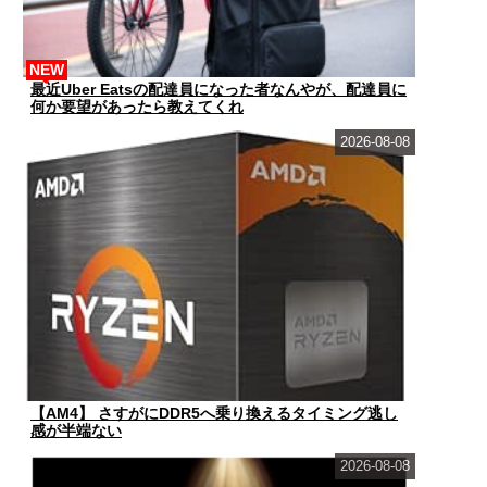
NEW
最近Uber Eatsの配達員になった者なんやが、配達員に
何か要望があったら教えてくれ
2026-08-08
【AM4】 さすがにDDR5へ乗り換えるタイミング逃し
感が半端ない
2026-08-08