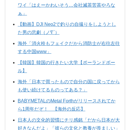
ワイ「はえーかわいそう…会社滅茶苦茶やろな
ぁ」
【動画】DJI Neo2で釣りの自撮りをしようとし
た男の悲劇（ノ∇`）
海外「消火栓もフェイクだから消防士が右往左往
する中国www」
【韓国】韓国の行きたい大学【ポーランドボー
ル】
海外「日本で買ったもので自分の国に戻ってから
も使い続けてるものってある？」
BABYMETALのMetal Forthがリリースされてか
ら1周年だぞ！ 【海外の反応】
日本人の文化的習慣にチリ感銘「だから日本が大
好きなんだよ」「彼らの文化と教養が羨ましい」