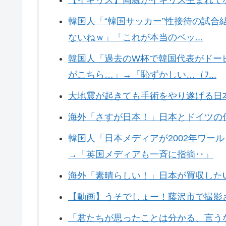
韓国人「“韓国サッカー”性接待の試
ないねｗ」「これが本当のベッ...
韓国人「過去のW杯で韓国代表がドー
がこちら…」→「恥ずかしい…（ﾌ...
大地震が起きても手術をやり遂げる日
海外「さすが日本！」日本とドイツの
韓国人「日本メディアが2002年ワー
→「英国メディアも一斉に指摘‥」
海外「素晴らしい！」日本が買収した
【動画】うそでしょー！藤沢市で撮影
「君たちが思ったことは分かる、言う