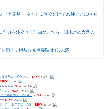
クドア発見！ ネットに繋ぐだけで35秒ごとに中国
に全力を注ぐべき理由がこちら‥日米との異例の
は姿を消す…損益分岐点突破は4％未満
になる事故のドラレコ。
NEW!
(04:25)
NEW!
(04:25)
ｗｗｗｗｗ
NEW!
(04:25)
ライナ。
NEW!
(04:24)
に「無期懲役」の判決...
NEW!
(04:24)
ww
NEW!
(04:24)
ーが『世界で唯一の国...
NEW!
(04:14)