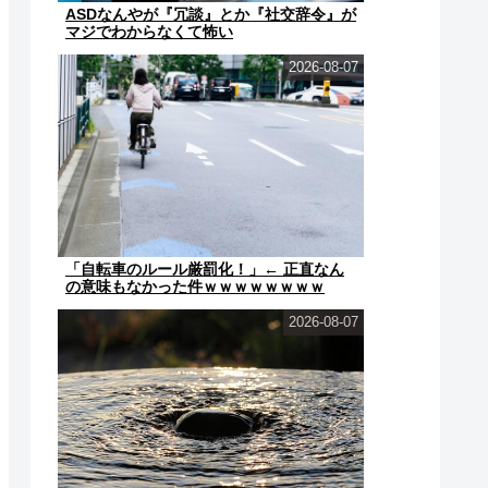
ASDなんやが『冗談』とか『社交辞令』が
マジでわからなくて怖い
2026-08-07
「自転車のルール厳罰化！」← 正直なん
の意味もなかった件ｗｗｗｗｗｗｗｗ
2026-08-07