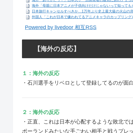
海外「ありがとう！」日本人ゲーム開発者の親切にあのチェコ
海外「母親に日本アニメが子供向けだけじゃないって知っても
日本旅行キャンセルすべきか…1万年ぶり史上最大級の火山の
外国人「これが日本で嫌われてるアニメキャラのカップリング
Powered by livedoor 相互RSS
【海外の反応】
１：海外の反応
・石川選手をリベロとして登録してるのが面
２：海外の反応
・正直、これは日本が心配するような敗北で
ポーランドみたいな手ごわい相手と戦うプレ