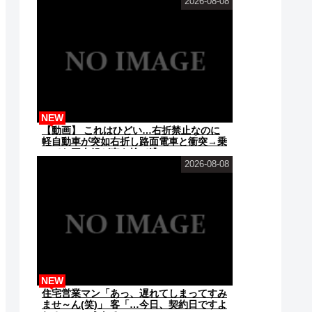
2026-08-08
NEW
【動画】 これはひどい…右折禁止なのに
軽自動車が突如右折し路面電車と衝突→乗
ってた三人組が車を捨て逃...
2026-08-08
NEW
住宅営業マン「あっ、遅れてしまってすみ
ませ～ん(笑)」 客「…今日、契約日ですよ