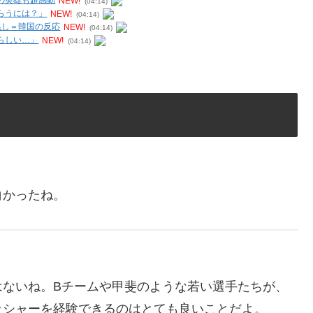
の英雄も超感動
NEW!
(04:14)
らうには？」
NEW!
(04:14)
兆し＝韓国の反応
NEW!
(04:14)
らしい…」
NEW!
(04:14)
白かったね。
はないね。Bチームや甲斐のような若い選手たちが、
ッシャーを経験できるのはとても良いことだよ。