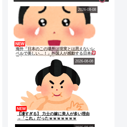
2026-08-08
NEW
海外「日本のこの場所は現実とは思えないレ
ベルで美しい…！」外国人が感動する日本の
景色とは・・・？【海...
2026-08-08
NEW
【凄すぎる】 力士の嫁に美人が多い理由
→「これ」だったｗｗｗｗｗｗｗ