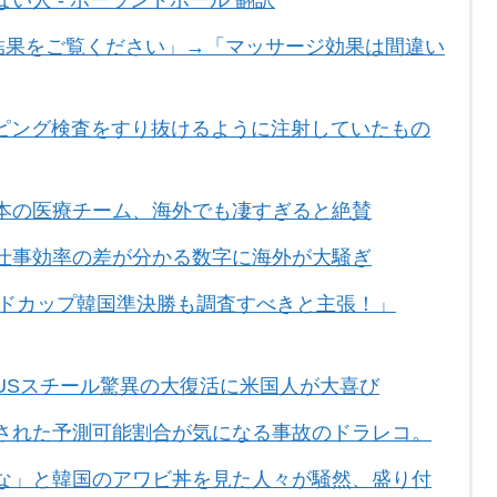
合結果をご覧ください」→「マッサージ効果は間違い
ピング検査をすり抜けるように注射していたもの
本の医療チーム、海外でも凄すぎると絶賛
仕事効率の差が分かる数字に海外が大騒ぎ
ルドカップ韓国準決勝も調査すべきと主張！」
USスチール驚異の大復活に米国人が大喜び
された予測可能割合が気になる事故のドラレコ。
な」と韓国のアワビ丼を見た人々が騒然、盛り付