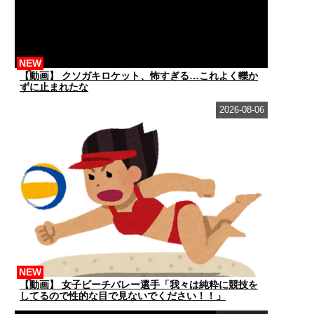
NEW
【動画】 クソガキロケット、怖すぎる…これよく轢か
ずに止まれたな
2026-08-06
NEW
【動画】 女子ビーチバレー選手「我々は純粋に競技を
してるので性的な目で見ないでください！！」