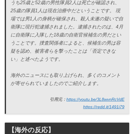
うち25歳と52歳の男性隊員2人は死亡が確認され、
25歳の隊員1人は現在治療中だということです。 現
場では男1人の身柄が確保され、殺人未遂の疑いで自
衛隊に現行犯逮捕されました。逮捕されたのは、4月
に自衛隊に入隊した18歳の自衛官候補生の男だとい
うことです。捜査関係者によると、候補生の男は容
疑を認め、被害者らを撃ったことは「否定できな
い」と述べたようです。
海外のニュースにも取り上げられ、多くのコメント
が寄せられていましたのでご紹介します。
引用元：
https://youtu.be/3L8wvnRcVdE
https://redd.it/1491i79
【海外の反応】