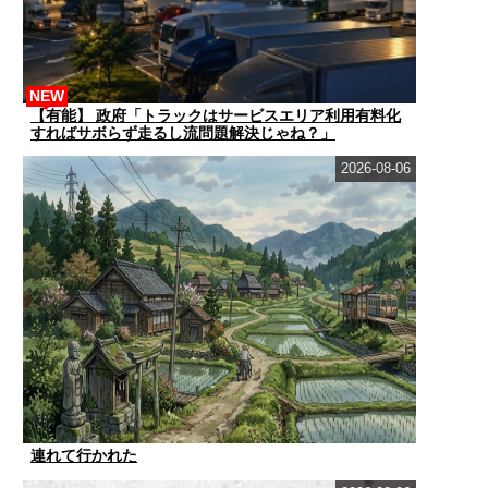
NEW
【有能】 政府「トラックはサービスエリア利用有料化
すればサボらず走るし流問題解決じゃね？」
2026-08-06
連れて行かれた