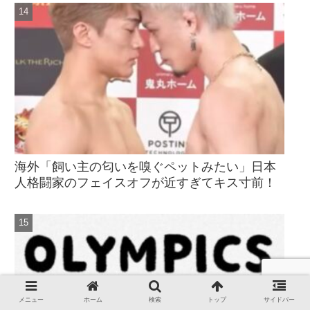
海外「飼い主の匂いを嗅ぐペットみたい」日本
人格闘家のフェイスオフが近すぎてキス寸前！
メニュー
ホーム
検索
トップ
サイドバー