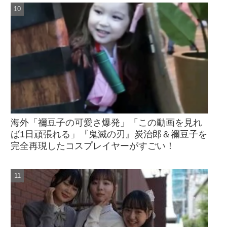
海外「禰󠄀豆子の可愛さ爆発」「この動画を見れ
ば1日頑張れる」『鬼滅の刃』炭治郎＆禰󠄀豆子を
完全再現したコスプレイヤーがすごい！