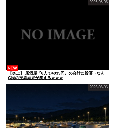
2026-08-06
NEW
【炎上】 居酒屋『6人で4939円』の会計に賛否→なん
G民の投票結果が笑えるｗｗｗ
2026-08-06