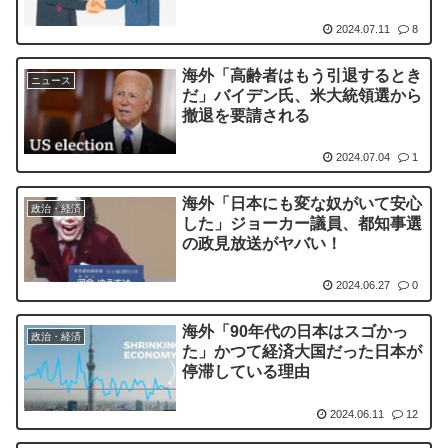
2024.07.11
8
海外「高齢者はもう引退するとき
ニュース
だ」バイデン氏、米大統領選から
撤退を要請される
2024.07.04
1
海外「日本にも変な奴がいて安心
政治・経済
した」ジョーカー議員、都知事選
の政見放送がヤバい！
2024.06.27
0
海外「90年代の日本はスゴかっ
政治・経済
た」かつて経済大国だった日本が
停滞している理由
2024.06.11
12