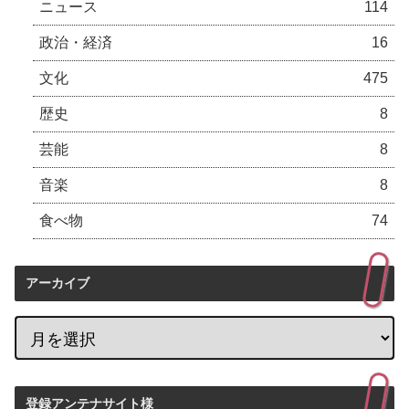
ニュース
114
政治・経済
16
文化
475
歴史
8
芸能
8
音楽
8
食べ物
74
アーカイブ
登録アンテナサイト様