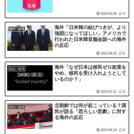
2024.02.26
0
海外「日米韓の結びつきが、より
政治・経済
強固になってほしい」アメリカで
行われた日米韓首脳会談への海外
の反応
2023.08.22
0
海外「なぜ日本は移民ゼロ政策を
政治・経済
やめ、移民を受け入れようとして
いるのか？」
2023.07.31
0
北朝鮮では何が起こっている？国
政治・経済
民が語る「恐ろしい悲劇」に対す
る海外の反応
2023.06.19
0