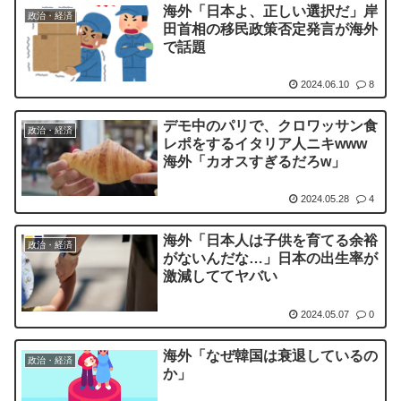
海外「日本よ、正しい選択だ」岸
政治・経済
田首相の移民政策否定発言が海外
で話題
2024.06.10
8
デモ中のパリで、クロワッサン食
政治・経済
レポをするイタリア人ニキwww
海外「カオスすぎるだろw」
2024.05.28
4
海外「日本人は子供を育てる余裕
政治・経済
がないんだな…」日本の出生率が
激減しててヤバい
2024.05.07
0
海外「なぜ韓国は衰退しているの
政治・経済
か」