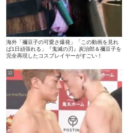
海外「禰󠄀豆子の可愛さ爆発」「この動画を見れ
ば1日頑張れる」『鬼滅の刃』炭治郎＆禰󠄀豆子を
完全再現したコスプレイヤーがすごい！