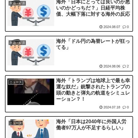
海外「日本にとっては良いのか悪
政治・経済
いのかどっちだ？」日経平均株
価、大幅下落に対する海外の反応
2024.08.07
0
海外「ドル円の為替レートが狂っ
政治・経済
てる」
2024.08.06
2
海外「トランプは地球上で最も幸
ニュース
運な奴だ」銃撃されたトランプの
頭の動きと弾丸の軌道をシミュレ
ーション？！
2024.07.18
0
海外「日本は2040年に外国人労
ニュース
働者97万人が不足するらしい」